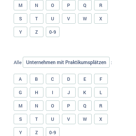
M
N
O
P
Q
R
S
T
U
V
W
X
Y
Z
0-9
Unternehmen mit Praktikumsplätzen
Alle
:
A
B
C
D
E
F
G
H
I
J
K
L
M
N
O
P
Q
R
S
T
U
V
W
X
Y
Z
0-9