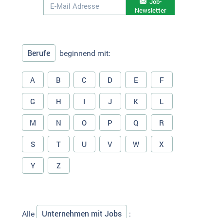
Job-
Newsletter
Berufe
beginnend mit:
A
B
C
D
E
F
G
H
I
J
K
L
M
N
O
P
Q
R
S
T
U
V
W
X
Y
Z
Unternehmen mit Jobs
Alle
: