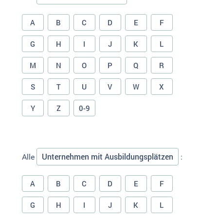
A
B
C
D
E
F
G
H
I
J
K
L
M
N
O
P
Q
R
S
T
U
V
W
X
Y
Z
0-9
Unternehmen mit Ausbildungsplätzen
Alle
:
A
B
C
D
E
F
G
H
I
J
K
L