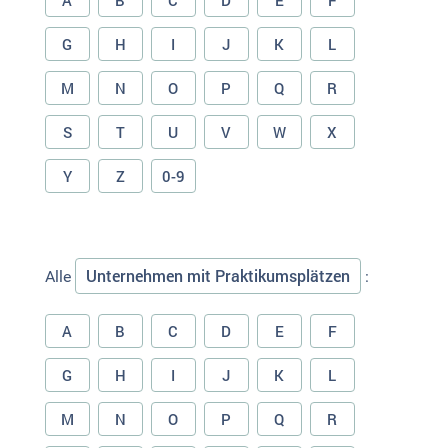
A
B
C
D
E
F
G
H
I
J
K
L
M
N
O
P
Q
R
S
T
U
V
W
X
Y
Z
0-9
Unternehmen mit Praktikumsplätzen
Alle
:
A
B
C
D
E
F
G
H
I
J
K
L
M
N
O
P
Q
R