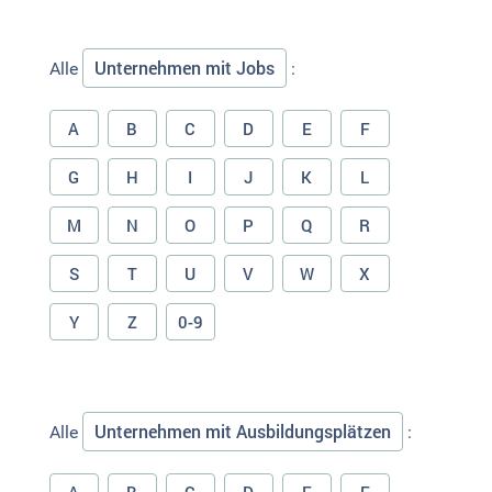
Unternehmen mit Jobs
Alle
:
A
B
C
D
E
F
G
H
I
J
K
L
M
N
O
P
Q
R
S
T
U
V
W
X
Y
Z
0-9
Unternehmen mit Ausbildungsplätzen
Alle
: