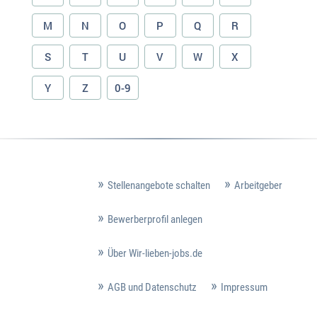
M
N
O
P
Q
R
S
T
U
V
W
X
Y
Z
0-9
Stellenangebote schalten
Arbeitgeber
Bewerberprofil anlegen
Über Wir-lieben-jobs.de
AGB und Datenschutz
Impressum