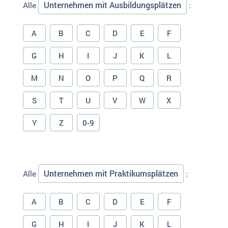
Unternehmen mit Ausbildungsplätzen
Alle
:
A
B
C
D
E
F
G
H
I
J
K
L
M
N
O
P
Q
R
S
T
U
V
W
X
Y
Z
0-9
Unternehmen mit Praktikumsplätzen
Alle
:
A
B
C
D
E
F
G
H
I
J
K
L