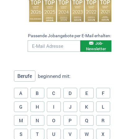
Passende Jobangebote per E-Mail erhalten:
Job-
Newsletter
Berufe
beginnend mit:
A
B
C
D
E
F
G
H
I
J
K
L
M
N
O
P
Q
R
S
T
U
V
W
X