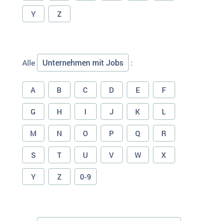
Y
Z
Unternehmen mit Jobs
Alle
:
A
B
C
D
E
F
G
H
I
J
K
L
M
N
O
P
Q
R
S
T
U
V
W
X
Y
Z
0-9