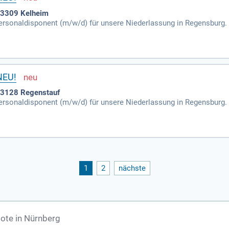
93309 Kelheim
ersonaldisponent (m/w/d) für unsere Niederlassung in Regensburg. 
insatzorganisation unseres externen Personals mitverantwortlich.
NEU!
93128 Regenstauf
ersonaldisponent (m/w/d) für unsere Niederlassung in Regensburg. 
insatzorganisation unseres externen Personals mitverantwortlich.
1
2
nächste
ote in Nürnberg