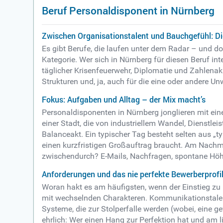
Beruf Personaldisponent in Nürnberg
Zwischen Organisationstalent und Bauchgefühl: Die
Es gibt Berufe, die laufen unter dem Radar – und d
Kategorie. Wer sich in Nürnberg für diesen Beruf int
täglicher Krisenfeuerwehr, Diplomatie und Zahlenak
Strukturen und, ja, auch für die eine oder andere U
Fokus: Aufgaben und Alltag – der Mix macht’s
Personaldisponenten in Nürnberg jonglieren mit ein
einer Stadt, die von industriellem Wandel, Dienstl
Balanceakt. Ein typischer Tag besteht selten aus 
einen kurzfristigen Großauftrag braucht. Am Nachm
zwischendurch? E-Mails, Nachfragen, spontane Höhen
Anforderungen und das nie perfekte Bewerberprofi
Woran hakt es am häufigsten, wenn der Einstieg zu
mit wechselnden Charakteren. Kommunikationstalent 
Systeme, die zur Stolperfalle werden (wobei, eine g
ehrlich: Wer einen Hang zur Perfektion hat und am l