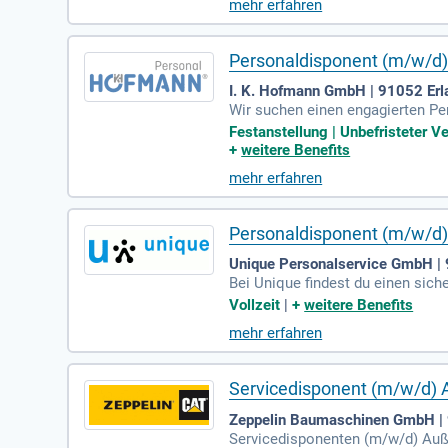
mehr erfahren
n unserem dynamischen Team wi
Personaldisponent (m/w/d)
I. K. Hofmann GmbH | 91052 Er
Wir suchen einen engagierten Per
n bieten sich Ihnen hervorragend
Festanstellung | Unbefristeter V
eugen mit Fachkompetenz. Durch
+
weitere Benefits
ssend. Ihre Kreativität nutzen 
mehr erfahren
hlossene kaufmännische Ausbil
Personaldisponent (m/w/d
Unique Personalservice GmbH |
Bei Unique findest du einen sich
en, denn deine Zukunft ist unsere
Vollzeit
|
+
weitere Benefits
erst du Kunden und gewinnst sp
mehr erfahren
sgespräche, um die besten Talen
g oder im Vertrieb verfügst, dan
Servicedisponent (m/w/d) 
Zeppelin Baumaschinen GmbH |
Servicedisponenten (m/w/d) Auße