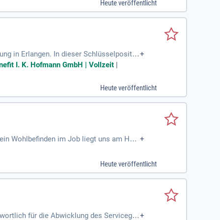
Heute veröffentlicht
ng in Erlangen. In dieser Schlüsselpositio
+
profi akquirieren Sie neue Kunden und überz
nefit I. K. Hofmann GmbH | Vollzeit
|
e und beraten unsere Bestandskunden umfa
hmen zu gewinnen. Sie bringen eine abgesc
Heute veröffentlicht
 Dein Wohlbefinden im Job liegt uns am Herz
+
bilität, die wir bieten. Im Vertrieb begeist
igen, Bewerbermanagement und Vorstellung
Heute veröffentlicht
 Erfahrungen in der Personaldienstleistun
wortlich für die Abwicklung des Servicege
+