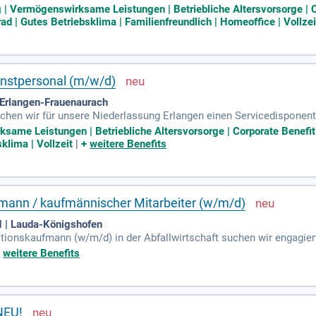
 Zudem übernehmen Sie die Einsatzdisposition und -steuerung unse
g | Vermögenswirksame Leistungen | Betriebliche Altersvorsorge |
d | Gutes Betriebsklima | Familienfreundlich | Homeoffice | Vollzei
nstpersonal (m/w/d)
Erlangen-Frauenaurach
hen wir für unsere Niederlassung Erlangen einen Servicedisponen
same Leistungen | Betriebliche Altersvorsorge | Corporate Benef
klima | Vollzeit
|
+
weitere Benefits
fmann / kaufmännischer Mitarbeiter (w/m/d)
| Lauda-Königshofen
itionskaufmann (w/m/d) in der Abfallwirtschaft suchen wir engagie
stleistungen in der Entsorgung, einschließlich Industrie- und Gew
+
weitere Benefits
e und Bearbeitung von Transportaufträgen, die effiziente Einsatzp
ildung, idealerweise mit Erfahrung in der Entsorgungsbranche, ist
 und PC-Kenntnisse. Profitieren Sie von einer langfristigen Perspek
NEU!