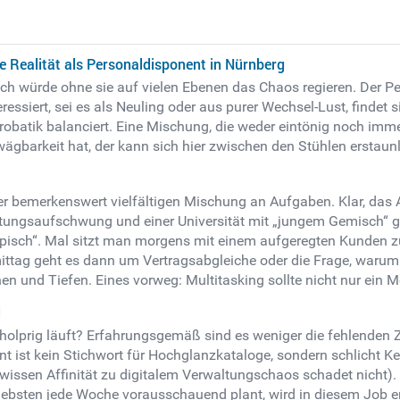
 Realität als Personaldisponent in Nürnberg
och würde ohne sie auf vielen Ebenen das Chaos regieren. Der Pe
eressiert, sei es als Neuling oder aus purer Wechsel-Lust, findet
robatik balanciert. Eine Mischung, die weder eintönig noch imm
nwägbarkeit hat, der kann sich hier zwischen den Stühlen erstaun
er bemerkenswert vielfältigen Mischung an Aufgaben. Klar, das A
eistungsaufschwung und einer Universität mit „jungem Gemisch“ g
„typisch“. Mal sitzt man morgens mit einem aufgeregten Kunden 
ittag geht es dann um Vertragsabgleiche oder die Frage, warum
 und Tiefen. Eines vorweg: Multitasking sollte nicht nur ein M
l
 holprig läuft? Erfahrungsgemäß sind es weniger die fehlenden 
ist kein Stichwort für Hochglanzkataloge, sondern schlicht Ker
ewissen Affinität zu digitalem Verwaltungschaos schadet nicht). 
iebsten jede Woche vorausschauend plant, wird in diesem Job ent