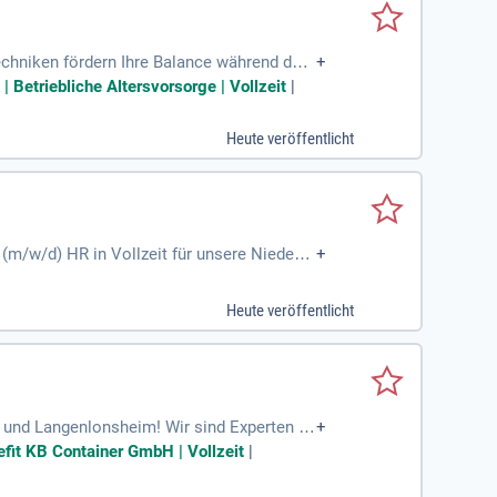
chniken fördern Ihre Balance während der
+
aufregenden Badminton-Matches. Sorgen Si
 Betriebliche Altersvorsorge | Vollzeit
|
ienfreundlichen Benefits. Interessiert? Dann
ürst Gruppe ist ein traditionsreiches, inha
Heute veröffentlicht
0 Arbeitgeber in der Metropolregion Nürnb
(m/w/d) HR in Vollzeit für unsere Niederla
+
 verantwortlich für die Personalgewinnung
eitnehmer. Eine abgeschlossene kaufmännisc
Heute veröffentlicht
 flexibel und teamorientiert sind und gut
 und Langenlonsheim! Wir sind Experten fü
+
er. Als Disponent (m/w/d) spielst du eine
nefit KB Container GmbH | Vollzeit
|
nt für reibungslose Abläufe und arbeitest
uns auf deine Bewerbung und darauf, dich i