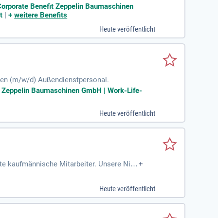
rer Servicetechniker
 Corporate Benefit Zeppelin Baumaschinen
t
|
+
weitere Benefits
Heute veröffentlicht
ten (m/w/d) Außendienstpersonal.
it Zeppelin Baumaschinen GmbH | Work-Life-
Heute veröffentlicht
rte kaufmännische Mitarbeiter. Unsere Nied
+
erbeentsorgung sowie Wertstoffhandel. Zu I
lanung sowie die Verwaltung von Fahrerdok
Heute veröffentlicht
 erforderlich. Wir legen Wert auf Teamfähi
tive in einem fairen Arbeitsumfeld mit zufr