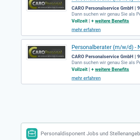
CARO Personalservice GmbH | 
Dann suchen wir genau Sie als P
r die Auswahl, Einstellung und E
Vollzeit
|
+
weitere Benefits
mehr erfahren
Personalberater (m/w/d) - 
CARO Personalservice GmbH | 
Dann suchen wir genau Sie als P
r die Auswahl, Einstellung und E
Vollzeit
|
+
weitere Benefits
mehr erfahren
Personaldisponent Jobs und Stellenangeb