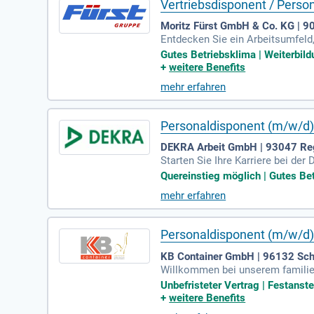
Vertriebsdisponent / Perso
Moritz Fürst GmbH & Co. KG | 
Entdecken Sie ein Arbeitsumfeld
Arbeit. Genießen Sie gemeinsam
Gutes Betriebsklima | Weiterbild
e mit unserer betrieblichen Alter
+
weitere Benefits
freuen wir uns auf Ihre Bewerbun
mehr erfahren
bergeführtes Familienunternehme
erg!
Personaldisponent (m/w/d
DEKRA Arbeit GmbH | 93047 Re
Starten Sie Ihre Karriere bei de
ssung in 94315 Straubing. In die
Quereinstieg möglich | Gutes Bet
und -auswahl. Sie prüfen die fa
mehr erfahren
he Ausbildung ist wünschenswert
e EDV-Kenntnisse besitzen, freue
Personaldisponent (m/w/d
KB Container GmbH | 96132 Sch
Willkommen bei unserem familien
r temporäre Containeranlagen un
Unbefristeter Vertrag | Festanste
entscheidende Rolle in der Einsa
+
weitere Benefits
eng mit der Oberbauleitung zusam