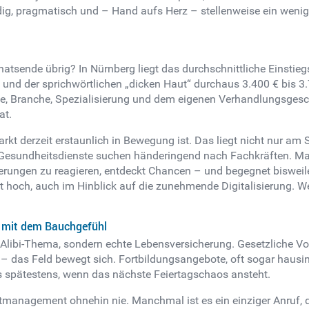
dig, pragmatisch und – Hand aufs Herz – stellenweise ein wenig
natsende übrig? In Nürnberg liegt das durchschnittliche Einstieg
und der sprichwörtlichen „dicken Haut“ durchaus 3.400 € bis 
, Branche, Spezialisierung und dem eigenen Verhandlungsgesch
at.
rkt derzeit erstaunlich in Bewegung ist. Das liegt nicht nur am
 Gesundheitsdienste suchen händeringend nach Fachkräften. Man
derungen zu reagieren, entdeckt Chancen – und begegnet bisweilen
egt hoch, auch im Hinblick auf die zunehmende Digitalisierung. 
e mit dem Bauchgefühl
ein Alibi-Thema, sondern echte Lebensversicherung. Gesetzliche
ls – das Feld bewegt sich. Fortbildungsangebote, oft sogar hausin
es spätestens, wenn das nächste Feiertagschaos ansteht.
ntmanagement ohnehin nie. Manchmal ist es ein einziger Anruf,