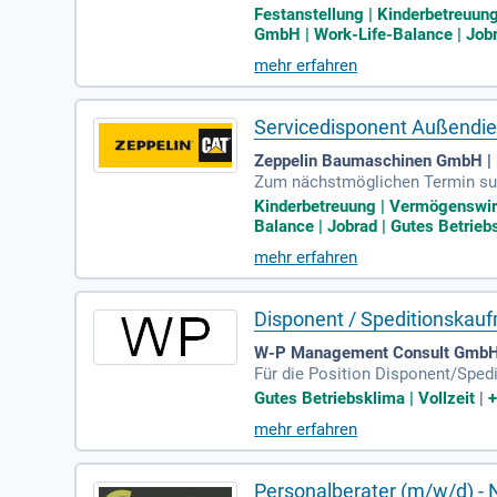
schäfts unseres größten Kunden;
Festanstellung | Kinderbetreuun
GmbH | Work-Life-Balance | Jobra
mehr erfahren
Servicedisponent Außendie
Zeppelin Baumaschinen GmbH | 
Zum nächstmöglichen Termin suc
Kinderbetreuung | Vermögenswirk
Balance | Jobrad | Gutes Betriebs
mehr erfahren
Disponent / Speditionskau
W-P Management Consult GmbH 
Für die Position Disponent/Sped
erlassung bietet umfassende Dien
Gutes Betriebsklima | Vollzeit
|
hren Aufgaben zählen die Annahm
mehr erfahren
umenten. Eine kaufmännische Ausb
gkeit, Verantwortungsbewusstsein
iedenen Mitarbeitern.
Personalberater (m/w/d) - 