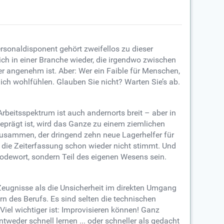
rsonaldisponent gehört zweifellos zu dieser
 sich in einer Branche wieder, die irgendwo zwischen
er angenehm ist. Aber: Wer ein Faible für Menschen,
lich wohlfühlen. Glauben Sie nicht? Warten Sie’s ab.
rbeitsspektrum ist auch andernorts breit – aber in
eprägt ist, wird das Ganze zu einem ziemlichen
zusammen, der dringend zehn neue Lagerhelfer für
 die Zeiterfassung schon wieder nicht stimmt. Und
odewort, sondern Teil des eigenen Wesens sein.
Zeugnisse als die Unsicherheit im direkten Umgang
n des Berufs. Es sind selten die technischen
Viel wichtiger ist: Improvisieren können! Ganz
weder schnell lernen ... oder schneller als gedacht