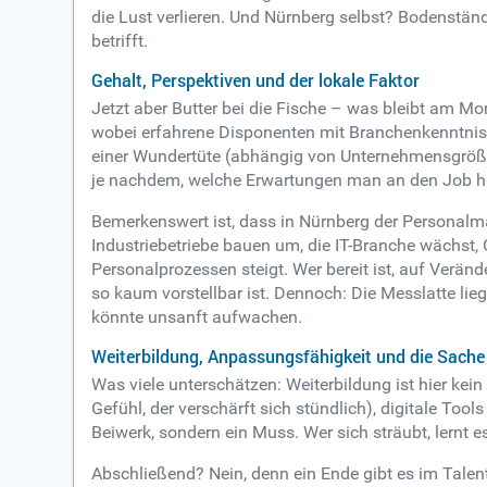
die Lust verlieren. Und Nürnberg selbst? Bodenstän
betrifft.
Gehalt, Perspektiven und der lokale Faktor
Jetzt aber Butter bei die Fische – was bleibt am Mo
wobei erfahrene Disponenten mit Branchenkenntnis 
einer Wundertüte (abhängig von Unternehmensgröße
je nachdem, welche Erwartungen man an den Job h
Bemerkenswert ist, dass in Nürnberg der Personalma
Industriebetriebe bauen um, die IT-Branche wächst,
Personalprozessen steigt. Wer bereit ist, auf Verän
so kaum vorstellbar ist. Dennoch: Die Messlatte li
könnte unsanft aufwachen.
Weiterbildung, Anpassungsfähigkeit und die Sach
Was viele unterschätzen: Weiterbildung ist hier k
Gefühl, der verschärft sich stündlich), digitale Too
Beiwerk, sondern ein Muss. Wer sich sträubt, lernt 
Abschließend? Nein, denn ein Ende gibt es im Tale