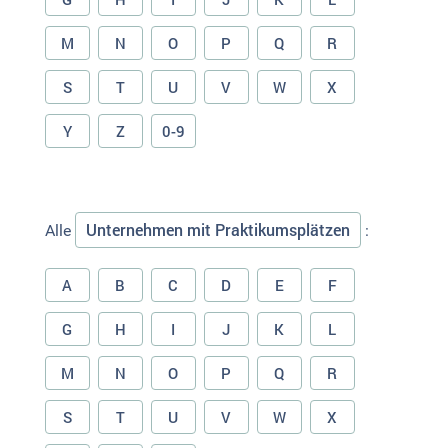
M
N
O
P
Q
R
S
T
U
V
W
X
Y
Z
0-9
Unternehmen mit Praktikumsplätzen
Alle
:
A
B
C
D
E
F
G
H
I
J
K
L
M
N
O
P
Q
R
S
T
U
V
W
X