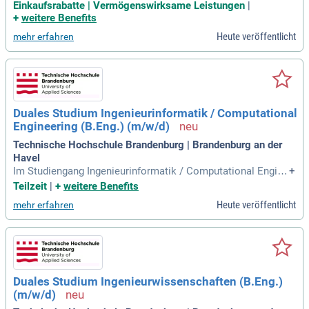
n der Produktion an unsern Zügen für den Endkunden.
Einkaufsrabatte | Vermögenswirksame Leistungen
|
+
weitere Benefits
Heute veröffentlicht
mehr erfahren
Duales Studium Ingenieurinformatik / Computational
Engineering (B.Eng.) (m/w/d)
Technische Hochschule Brandenburg | Brandenburg an der
Havel
Im Studiengang Ingenieurinformatik / Computational Engine
+
ering könnte das zum Beispiel die Ausbildung zum Industrie
Teilzeit
|
+
weitere Benefits
mechaniker/ zur Industriemechanikerin oder zum Mechatro
Heute veröffentlicht
mehr erfahren
niker/ zur Mechatronikerin sein.
Duales Studium Ingenieurwissenschaften (B.Eng.)
(m/w/d)