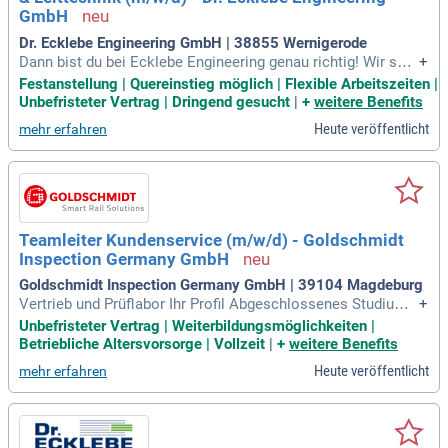
GmbH
Dr. Ecklebe Engineering GmbH | 38855 Wernigerode
Dann bist du bei Ecklebe Engineering genau richtig! Wir suc
+
hen engagierte Ingenieure, Techniker, Meister sowie qualifizi
Festanstellung | Quereinstieg möglich | Flexible Arbeitszeiten |
erte Fachkräfte und motivierte Quereinsteiger, die gemeinsa
Unbefristeter Vertrag | Dringend gesucht
|
+
weitere Benefits
m mit uns innovative Projekte realisieren.
Heute veröffentlicht
mehr erfahren
Teamleiter Kundenservice (m/w/d) - Goldschmidt
Inspection Germany GmbH
Goldschmidt Inspection Germany GmbH | 39104 Magdeburg
Vertrieb und Prüflabor Ihr Profil Abgeschlossenes Studium i
+
m Bereich Ingenieurwesen (Mechatronik, Elektrotechnik, Ma
Unbefristeter Vertrag | Weiterbildungsmöglichkeiten |
schinenbau) oder vergleichbare technische Ausbildung mit
Betriebliche Altersvorsorge | Vollzeit
|
+
weitere Benefits
entsprechender Berufserfahrung Mehrjährige Erfahrung im t
Heute veröffentlicht
mehr erfahren
echnischen Service