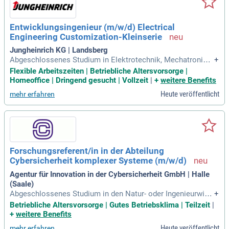
Entwicklungsingenieur (m/w/d) Electrical
Engineering Customization-Kleinserie
Jungheinrich KG | Landsberg
Abgeschlossenes Studium in Elektrotechnik, Mechatronik o
+
der einer vergleichbaren Fachrichtung; Mehrjährige Berufserf
Flexible Arbeitszeiten | Betriebliche Altersvorsorge |
ahrung in der Bauteilkonstruktion wünschenswert; Sicherer
Homeoffice | Dringend gesucht | Vollzeit
|
+
weitere Benefits
Umgang mit E3, CATIA und SAP; Strukturierte und lösungsor
Heute veröffentlicht
mehr erfahren
ientierte Arbeitsweise
Forschungsreferent/in in der Abteilung
Cybersicherheit komplexer Systeme (m/w/d)
Agentur für Innovation in der Cybersicherheit GmbH | Halle
(Saale)
Abgeschlossenes Studium in den Natur- oder Ingenieurwiss
+
enschaften, idealerweise in Informatik, Wirtschaftsinformati
Betriebliche Altersvorsorge | Gutes Betriebsklima | Teilzeit
|
k, Ingenieurinformatik, IT-Sicherheit, Netzwerksicherheit, Ele
+
weitere Benefits
ktrotechnik, Nachrichtentechnik, Mechatronik oder vergleic
Heute veröffentlicht
mehr erfahren