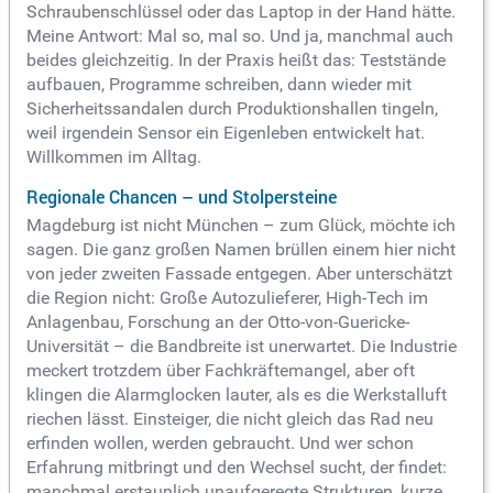
Schraubenschlüssel oder das Laptop in der Hand hätte.
Meine Antwort: Mal so, mal so. Und ja, manchmal auch
beides gleichzeitig. In der Praxis heißt das: Teststände
aufbauen, Programme schreiben, dann wieder mit
Sicherheitssandalen durch Produktionshallen tingeln,
weil irgendein Sensor ein Eigenleben entwickelt hat.
Willkommen im Alltag.
Regionale Chancen – und Stolpersteine
Magdeburg ist nicht München – zum Glück, möchte ich
sagen. Die ganz großen Namen brüllen einem hier nicht
von jeder zweiten Fassade entgegen. Aber unterschätzt
die Region nicht: Große Autozulieferer, High-Tech im
Anlagenbau, Forschung an der Otto-von-Guericke-
Universität – die Bandbreite ist unerwartet. Die Industrie
meckert trotzdem über Fachkräftemangel, aber oft
klingen die Alarmglocken lauter, als es die Werkstalluft
riechen lässt. Einsteiger, die nicht gleich das Rad neu
erfinden wollen, werden gebraucht. Und wer schon
Erfahrung mitbringt und den Wechsel sucht, der findet:
manchmal erstaunlich unaufgeregte Strukturen, kurze