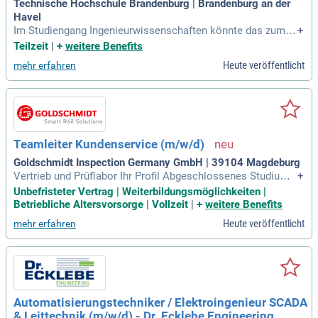
Technische Hochschule Brandenburg | Brandenburg an der
Havel
Im Studiengang Ingenieurwissenschaften könnte das zum B
+
eispiel die Ausbildung zum Industriemechaniker/ zur Industr
Teilzeit
|
+
weitere Benefits
iemechanikerin oder zum Mechatroniker/ zur Mechatroniker
Heute veröffentlicht
mehr erfahren
in sein.
Teamleiter Kundenservice (m/w/d)
Goldschmidt Inspection Germany GmbH | 39104 Magdeburg
Vertrieb und Prüflabor Ihr Profil Abgeschlossenes Studium i
+
m Bereich Ingenieurwesen (Mechatronik, Elektrotechnik, Ma
Unbefristeter Vertrag | Weiterbildungsmöglichkeiten |
schinenbau) oder vergleichbare technische Ausbildung mit
Betriebliche Altersvorsorge | Vollzeit
|
+
weitere Benefits
entsprechender Berufserfahrung Mehrjährige Erfahrung im t
Heute veröffentlicht
mehr erfahren
echnischen Service
Automatisierungstechniker / Elektroingenieur SCADA
& Leittechnik (m/w/d) - Dr. Ecklebe Engineering