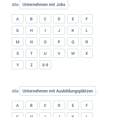
Unternehmen mit Jobs
Alle
:
A
B
C
D
E
F
G
H
I
J
K
L
M
N
O
P
Q
R
S
T
U
V
W
X
Y
Z
0-9
Unternehmen mit Ausbildungsplätzen
Alle
:
A
B
C
D
E
F
G
H
I
J
K
L