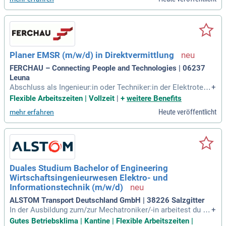
hbaren Fachbereichen
Planer EMSR (m/w/d) in Direktvermittlung
FERCHAU – Connecting People and Technologies | 06237
Leuna
Abschluss als Ingenieur:in oder Techniker:in der Elektrotech
+
nik/Informationstechnik, Mechatronik o. Ä.
Flexible Arbeitszeiten | Vollzeit
|
+
weitere Benefits
Heute veröffentlicht
mehr erfahren
Duales Studium Bachelor of Engineering
Wirtschaftsingenieurwesen Elektro- und
Informationstechnik (m/w/d)
ALSTOM Transport Deutschland GmbH | 38226 Salzgitter
In der Ausbildung zum/zur Mechatroniker/-in arbeitest du ha
+
uptsächlich im Prüffeld unserer Ausbildungswerkstatt und i
Gutes Betriebsklima | Kantine | Flexible Arbeitszeiten |