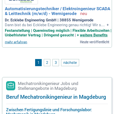
Automatisierungstechniker / Elektroingenieur SCADA
& Leittechnik (m/w/d) - Wernigerode
Dr. Ecklebe Engineering GmbH | 38855 Wernigerode
Dann bist du bei Ecklebe Engineering genau richtig! Wir suc
+
hen engagierte Ingenieure, Techniker, Meister sowie qualifizi
Festanstellung | Quereinstieg möglich | Flexible Arbeitszeiten |
erte Fachkräfte und motivierte Quereinsteiger, die gemeinsa
Unbefristeter Vertrag | Dringend gesucht
|
+
weitere Benefits
m mit uns innovative Projekte realisieren.
Heute veröffentlicht
mehr erfahren
1
2
3
nächste
Mechatronikingenieur Jobs und
Stellenangebote in Magdeburg
Beruf Mechatronikingenieur in Magdeburg
Zwischen Fertigungslinie und Forschungslabor: