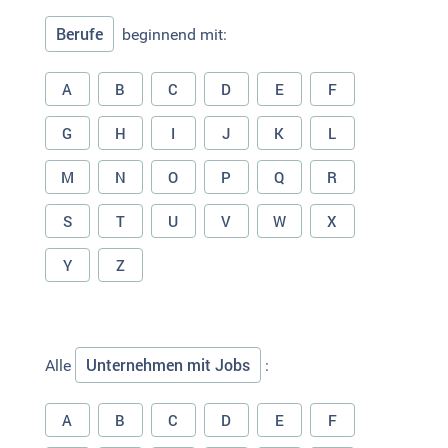
Berufe
beginnend mit:
A
B
C
D
E
F
G
H
I
J
K
L
M
N
O
P
Q
R
S
T
U
V
W
X
Y
Z
Unternehmen mit Jobs
Alle
:
A
B
C
D
E
F