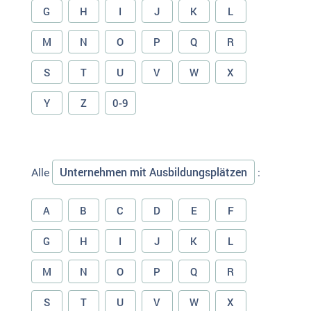
G
H
I
J
K
L
M
N
O
P
Q
R
S
T
U
V
W
X
Y
Z
0-9
Unternehmen mit Ausbildungsplätzen
Alle
:
A
B
C
D
E
F
G
H
I
J
K
L
M
N
O
P
Q
R
S
T
U
V
W
X