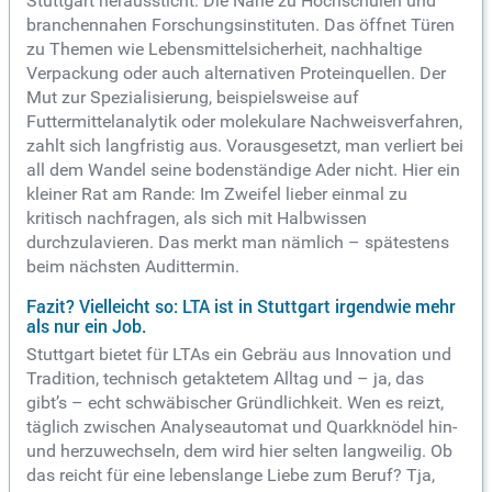
Stuttgart heraussticht: Die Nähe zu Hochschulen und
branchennahen Forschungsinstituten. Das öffnet Türen
zu Themen wie Lebensmittelsicherheit, nachhaltige
Verpackung oder auch alternativen Proteinquellen. Der
Mut zur Spezialisierung, beispielsweise auf
Futtermittelanalytik oder molekulare Nachweisverfahren,
zahlt sich langfristig aus. Vorausgesetzt, man verliert bei
all dem Wandel seine bodenständige Ader nicht. Hier ein
kleiner Rat am Rande: Im Zweifel lieber einmal zu
kritisch nachfragen, als sich mit Halbwissen
durchzulavieren. Das merkt man nämlich – spätestens
beim nächsten Audittermin.
Fazit? Vielleicht so: LTA ist in Stuttgart irgendwie mehr
als nur ein Job.
Stuttgart bietet für LTAs ein Gebräu aus Innovation und
Tradition, technisch getaktetem Alltag und – ja, das
gibt’s – echt schwäbischer Gründlichkeit. Wen es reizt,
täglich zwischen Analyseautomat und Quarkknödel hin-
und herzuwechseln, dem wird hier selten langweilig. Ob
das reicht für eine lebenslange Liebe zum Beruf? Tja,