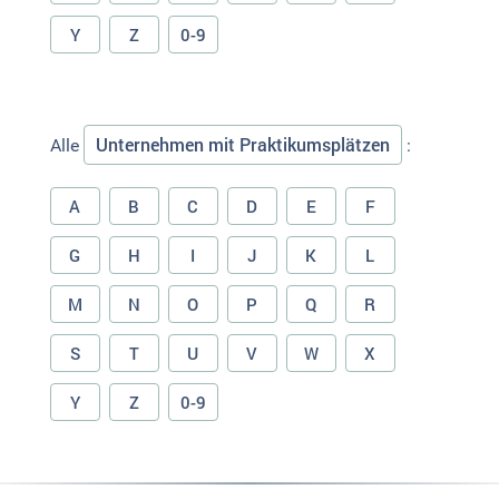
Y
Z
0-9
Unternehmen mit Praktikumsplätzen
Alle
:
A
B
C
D
E
F
G
H
I
J
K
L
M
N
O
P
Q
R
S
T
U
V
W
X
Y
Z
0-9