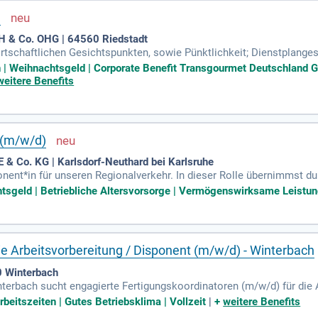
)
 & Co. OHG | 64560 Riedstadt
rtschaftlichen Gesichtspunkten, sowie Pünktlichkeit; Dienstplange
gskräfte, sowie Schnittstelle zwischen Vertrieb, Disposition und La
 Weihnachtsgeld | Corporate Benefit Transgourmet Deutschland G
weitere Benefits
 (m/w/d)
 & Co. KG | Karlsdorf-Neuthard bei Karlsruhe
nent*in für unseren Regionalverkehr. In dieser Rolle übernimmst du
eng mit Fahrer*innen und Lagerpersonal, um einen reibungslosen Abl
htsgeld | Betriebliche Altersvorsorge | Vermögenswirksame Leistung
den, von der Angebotserstellung bis zur Auftragsabwicklung. Kosten
h. Idealerweise bringst du eine Ausbildung in der Spedition oder Log
ie Arbeitsvorbereitung / Disponent (m/w/d) - Winterbach
 Winterbach
erbach sucht engagierte Fertigungskoordinatoren (m/w/d) für die Ar
Steuerung von Fertigungsaufträgen verantwortlich. Sie koordinieren 
Arbeitszeiten | Gutes Betriebsklima | Vollzeit
|
+
weitere Benefits
utzt werden. Zu Ihren Aufgaben gehört auch die Pflege und Verwal