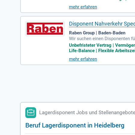
mehr erfahren
Disponent Nahverkehr Spedi
Raben Group | Baden-Baden
Wir suchen einen Disponenten fü
ystemgestützte Steuerung der Na
Unbefristeter Vertrag | Vermöge
e der Dispositionssysteme und d
Life-Balance | Flexible Arbeitsze
tunternehmer sowie Fahrer. Eine
mehr erfahren
in der Disposition. Wenn Sie IT-
Lagerdisponent Jobs und Stellenangebote
Beruf Lagerdisponent in Heidelberg