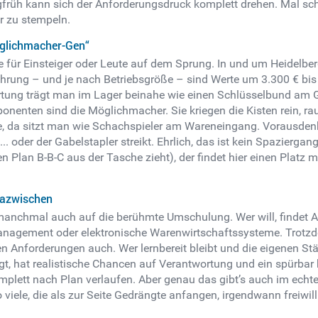
üh kann sich der Anforderungsdruck komplett drehen. Mal schre
ar zu stempeln.
öglichmacher-Gen“
e für Einsteiger oder Leute auf dem Sprung. In und um Heidelber
rung – und je nach Betriebsgröße – sind Werte um 3.300 € bis 3.
ortung trägt man im Lager beinahe wie einen Schlüsselbund am Gü
onenten sind die Möglichmacher. Sie kriegen die Kisten rein, r
e, da sitzt man wie Schachspieler am Wareneingang. Vorausdenke
 oder der Gabelstapler streikt. Ehrlich, das ist kein Spazierga
en Plan B-B-C aus der Tasche zieht), der findet hier einen Plat
dazwischen
g, manchmal auch auf die berühmte Umschulung. Wer will, finde
management oder elektronische Warenwirtschaftssysteme. Trotz
en Anforderungen auch. Wer lernbereit bleibt und die eigenen S
gt, hat realistische Chancen auf Verantwortung und ein spürbar 
plett nach Plan verlaufen. Aber genau das gibt’s auch im echten 
iele, die als zur Seite Gedrängte anfangen, irgendwann freiwill