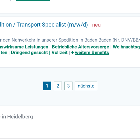
tion / Transport Specialist (m/w/d)
r den Nahverkehr in unserer Spedition in Baden-Baden (Nr. DNV/BB
hverkehrsplanung, inklusive Terminüberwachung und Qualitätssicheru
nswirksame Leistungen | Betriebliche Altersvorsorge | Weihnachtsg
ie Analyse von Abweichungen. Darüber hinaus kommunizieren Sie a
iten | Dringend gesucht | Vollzeit
|
+
weitere Benefits
 abgeschlossene Ausbildung im Bereich Spedition oder Logistik ist
affin sind und Prozesse optimieren möchten, freuen wir uns auf Ihre
1
2
3
nächste
 in Heidelberg