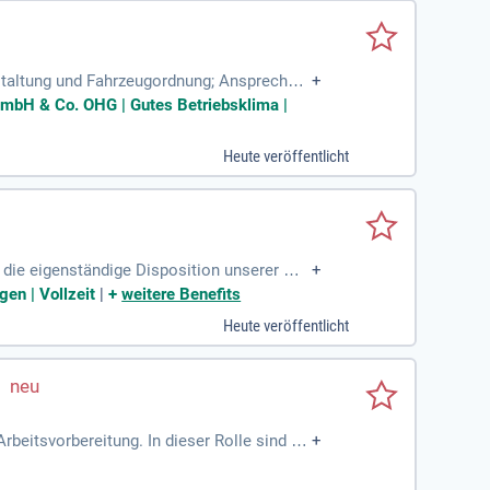
staltung und Fahrzeugordnung; Ansprechper
+
ger.
mbH & Co. OHG | Gutes Betriebsklima |
Heute veröffentlicht
 die eigenständige Disposition unserer Na
+
auf zu gewährleisten. Zudem bist du der An
en | Vollzeit
|
+
weitere Benefits
kontrolle und Sendungsverfolgung fallen eb
Heute veröffentlicht
istik sowie relevante Berufserfahrung in d
beitsvorbereitung. In dieser Rolle sind Si
+
Kundenabrufe und stellen sicher, dass alle
tung von Stammdaten im ERP-System. Ein te