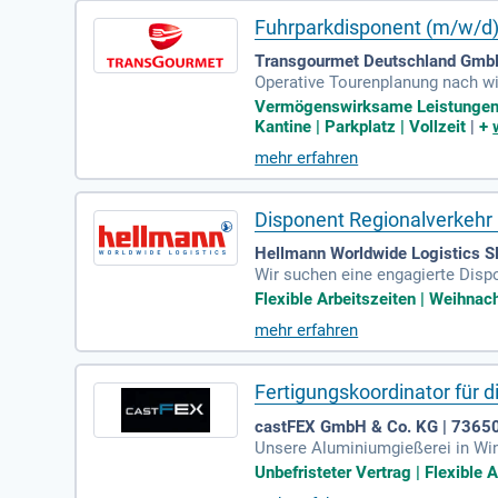
Fuhrparkdisponent (m/w/d
Transgourmet Deutschland GmbH
Operative Tourenplanung nach wi
son für Mitarbeitende und Führun
Vermögenswirksame Leistungen |
Kantine | Parkplatz | Vollzeit
|
+
mehr erfahren
Disponent Regionalverkehr
Hellmann Worldwide Logistics SE
Wir suchen eine engagierte Dispo
hverkehrsgebiete. Du arbeitest 
Flexible Arbeitszeiten | Weihnac
sprechpartner*in für unsere Kun
mehr erfahren
enfalls in deinen Aufgabenbereic
er Disposition mit.
Fertigungskoordinator für d
castFEX GmbH & Co. KG | 73650
Unsere Aluminiumgießerei in Wint
e für die effiziente Planung und 
Unbefristeter Vertrag | Flexible 
Materialkapazitäten optimal gen