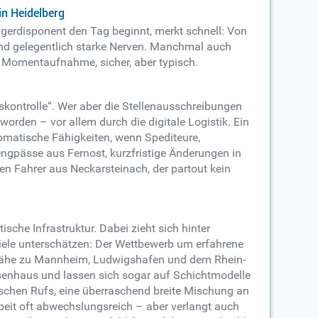
in Heidelberg
agerdisponent den Tag beginnt, merkt schnell: Von
 und gelegentlich starke Nerven. Manchmal auch
 Momentaufnahme, sicher, aber typisch.
kontrolle“. Wer aber die Stellenausschreibungen
orden – vor allem durch die digitale Logistik. Ein
matische Fähigkeiten, wenn Spediteure,
engpässe aus Fernost, kurzfristige Änderungen in
en Fahrer aus Neckarsteinach, der partout kein
sche Infrastruktur. Dabei zieht sich hinter
viele unterschätzen: Der Wettbewerb um erfahrene
e Nähe zu Mannheim, Ludwigshafen und dem Rhein-
ausenhaus und lassen sich sogar auf Schichtmodelle
schen Rufs, eine überraschend breite Mischung an
beit oft abwechslungsreich – aber verlangt auch