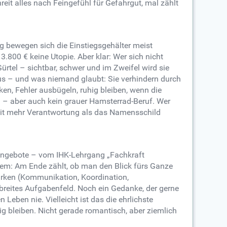
it alles nach Feingefühl für Gefahrgut, mal zählt
g bewegen sich die Einstiegsgehälter meist
800 € keine Utopie. Aber klar: Wer sich nicht
rtel – sichtbar, schwer und im Zweifel wird sie
aus – und was niemand glaubt: Sie verhindern durch
n, Fehler ausbügeln, ruhig bleiben, wenn die
ng – aber auch kein grauer Hamsterrad-Beruf. Wer
z mit mehr Verantwortung als das Namensschild
t Angebote – vom IHK-Lehrgang „Fachkraft
dem: Am Ende zählt, ob man den Blick fürs Ganze
tärken (Kommunikation, Koordination,
breites Aufgabenfeld.
Noch ein Gedanke, der gerne
Leben nie. Vielleicht ist das die ehrlichste
ig bleiben. Nicht gerade romantisch, aber ziemlich