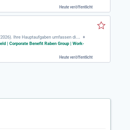
Heute veröffentlicht
/2026). Ihre Hauptaufgaben umfassen die s
+
ng. Sie sind verantwortlich für die Pfleg
eld | Corporate Benefit Raben Group | Work-
ktiv mit Kunden und koordinieren Transpor
 Voraussetzung, idealerweise mit Erfahrung
Heute veröffentlicht
 Bewerbung!