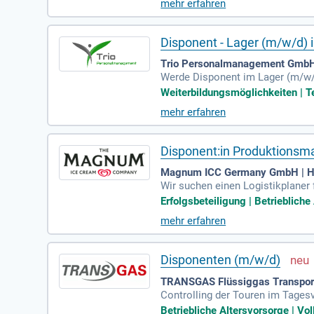
mehr erfahren
chnisches Verständnis und gute 
onsablauf in unserem Unternehm
Disponent - Lager (m/w/d) 
Trio Personalmanagement GmbH
Werde Disponent im Lager (m/w/d
fassen die Annahme von Warenei
Weiterbildungsmöglichkeiten | Te
en wirst du Logistikreklamation
mehr erfahren
ogistikdienstleistung mit und ha
n Organisationstalent. Profitier
Disponent:in Produktionsmat
Magnum ICC Germany GmbH | He
Wir suchen einen Logistikplaner 
d Sie verantwortlich für die ter
Erfolgsbeteiligung | Betriebliche 
Auslösung von Bestellungen basi
mehr erfahren
azitäten. Durch den Einsatz digi
Sie sich jetzt, um Teil eines inn
Disponenten (m/w/d)
TRANSGAS Flüssiggas Transport
Controlling der Touren im Tagesv
d Steuerung des Warenflusses au
Betriebliche Altersvorsorge | Vol