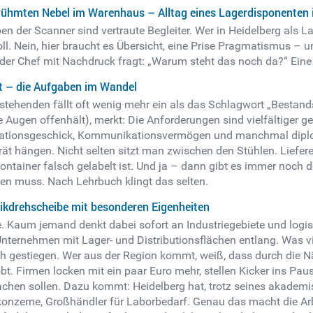
rühmten Nebel im Warenhaus – Alltag eines Lagerdisponenten 
n der Scanner sind vertraute Begleiter. Wer in Heidelberg als L
oll. Nein, hier braucht es Übersicht, eine Prise Pragmatismus –
er Chef mit Nachdruck fragt: „Warum steht das noch da?“ Eine
t – die Aufgaben im Wandel
tehenden fällt oft wenig mehr ein als das Schlagwort „Bestands
Augen offenhält), merkt: Die Anforderungen sind vielfältiger gew
anisationsgeschick, Kommunikationsvermögen und manchmal diplo
rät hängen.
Nicht selten sitzt man zwischen den Stühlen. Liefer
ntainer falsch gelabelt ist. Und ja – dann gibt es immer noch d
rden muss. Nach Lehrbuch klingt das selten.
ikdrehscheibe mit besonderen Eigenheiten
e. Kaum jemand denkt dabei sofort an Industriegebiete und logisti
Unternehmen mit Lager- und Distributionsflächen entlang. Was 
lich gestiegen. Wer aus der Region kommt, weiß, dass durch di
bt. Firmen locken mit ein paar Euro mehr, stellen Kicker ins P
achen sollen.
Dazu kommt: Heidelberg hat, trotz seines akademi
akonzerne, Großhändler für Laborbedarf. Genau das macht die Ar