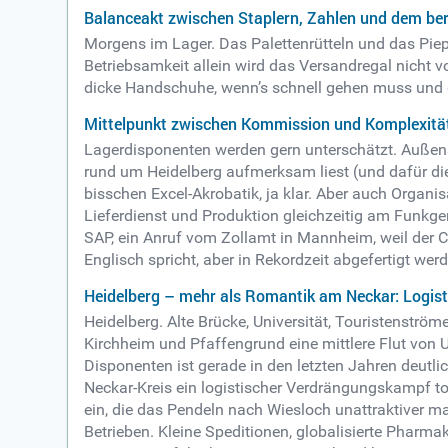
Balanceakt zwischen Staplern, Zahlen und dem be
Morgens im Lager. Das Palettenrütteln und das Piepe
Betriebsamkeit allein wird das Versandregal nicht v
dicke Handschuhe, wenn’s schnell gehen muss und d
Mittelpunkt zwischen Kommission und Komplexitä
Lagerdisponenten werden gern unterschätzt. Außens
rund um Heidelberg aufmerksam liest (und dafür die 
bisschen Excel-Akrobatik, ja klar. Aber auch Org
Lieferdienst und Produktion gleichzeitig am Funkge
SAP, ein Anruf vom Zollamt in Mannheim, weil der Co
Englisch spricht, aber in Rekordzeit abgefertigt we
Heidelberg – mehr als Romantik am Neckar: Logist
Heidelberg. Alte Brücke, Universität, Touristenström
Kirchheim und Pfaffengrund eine mittlere Flut von 
Disponenten ist gerade in den letzten Jahren deut
Neckar-Kreis ein logistischer Verdrängungskampf to
ein, die das Pendeln nach Wiesloch unattraktiver m
Betrieben. Kleine Speditionen, globalisierte Pharm