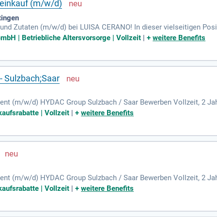
leinkauf (m/w/d)
tingen
und Zutaten (m/w/d) bei LUISA CERANO! In dieser vielseitigen Posit
Du kommunizierst direkt mit unseren Zutatenlieferanten, pflegst M
mbH | Betriebliche Altersvorsorge | Vollzeit
|
+
weitere Benefits
n. Zudem bist du für die Rechnungsprüfung zuständig und unterstütz
he Ausbildung sowie Erfahrung in der Textilbranche mit. Genieße i
iterrabatte im Rahmen unseres Corporate Benefits-Programms. Bewerb
- Sulzbach;Saar
t (m/w/d) HYDAC Group Sulzbach / Saar Bewerben Vollzeit, 2 Jahr
Verbrauchsgesteuerte Teile und Materialien termin- und mengengere
kaufsrabatte | Vollzeit
|
+
weitere Benefits
t (m/w/d) HYDAC Group Sulzbach / Saar Bewerben Vollzeit, 2 Jahr
Verbrauchsgesteuerte Teile und Materialien termin- und mengengere
kaufsrabatte | Vollzeit
|
+
weitere Benefits