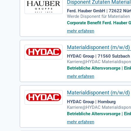
Disponent Zutaten Materia
Ferd. Hauber GmbH | 72622 Nür
Werde Disponent für Materialien 
Muster- und Serienmaterialien. 
Corporate Benefit Ferd. Hauber G
em und führst Preisverhandlunge
mehr erfahren
eine abgeschlossene kaufmännisc
e Kantine und attraktive Mitarbe
ERANO!
Materialdisponent (m/w/d) 
HYDAC Group | 71560 Sulzbach
Karriere@HYDAC Materialdisponen
rausforderungen warten auf Sie 
Betriebliche Altersvorsorge | Ein
mehr erfahren
Materialdisponent (m/w/d)
HYDAC Group | Homburg
Karriere@HYDAC Materialdisponen
rausforderungen warten auf Sie 
Betriebliche Altersvorsorge | Ein
mehr erfahren