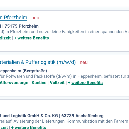
Deutschkenntnisse sind unerlässlich. Bewerben Sie sich jetzt und t
en bei!
in Pforzheim
 | 75175 Pforzheim
) in Pforzheim und nutze deine Fähigkeiten in einer spannenden V
n- und -ausgängen sowie die Material-Buchung im SAP-System. Als 
ilzeit
|
+
weitere Benefits
en erstellen und den Lagerbestand überwachen. Du bringst eine abg
st Erfahrung in Lager und Versand. Idealerweise bist du versiert in
e von einem attraktiven Vergütungspaket und langfristigen Perspektiv
erialien & Pufferlogistik (m/w/d)
ppenheim (Bergstraße)
für Rohwaren und Packstoffe (d/w/m) in Heppenheim, befristet für z
mingerechte Bereitstellung von Materialien im Werkspufferlager. Ih
Altersvorsorge | Kantine | Vollzeit
|
+
weitere Benefits
erend auf der Produktionsplanung. Dabei berücksichtigen Sie wicht
taler Lösungen und KI optimieren wir Entscheidungen und steigern d
ovativen Teams zu werden, das kontinuierlich dazu lernt!
 und Logistik GmbH & Co. KG | 63739 Aschaffenburg
erlauf, Avisierung der Lieferungen, Kommunikation mit den Fahrern 
f Zufuhrseite (Lagerbestandsverwaltung); Einhaltung der gesetzlich
lzeit
|
+
weitere Benefits