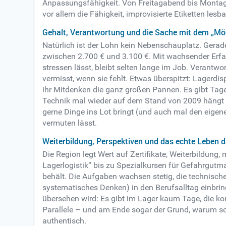
Anpassungsfähigkeit. Von Freitagabend bis Montagfr
vor allem die Fähigkeit, improvisierte Etiketten lesb
Gehalt, Verantwortung und die Sache mit dem „M
Natürlich ist der Lohn kein Nebenschauplatz. Gerad
zwischen 2.700 € und 3.100 €. Mit wachsender Erfah
stressen lässt, bleibt selten lange im Job. Verantw
vermisst, wenn sie fehlt.
Etwas überspitzt: Lagerdisp
ihr Mitdenken die ganz großen Pannen. Es gibt Tag
Technik mal wieder auf dem Stand von 2009 hängt ...
gerne Dinge ins Lot bringt (und auch mal den eigen
vermuten lässt.
Weiterbildung, Perspektiven und das echte Leben 
Die Region legt Wert auf Zertifikate, Weiterbildun
Lagerlogistik“ bis zu Spezialkursen für Gefahrgut
behält. Die Aufgaben wachsen stetig, die technisch
systematisches Denken) in den Berufsalltag einbrin
übersehen wird: Es gibt im Lager kaum Tage, die kom
Parallele – und am Ende sogar der Grund, warum so v
authentisch.