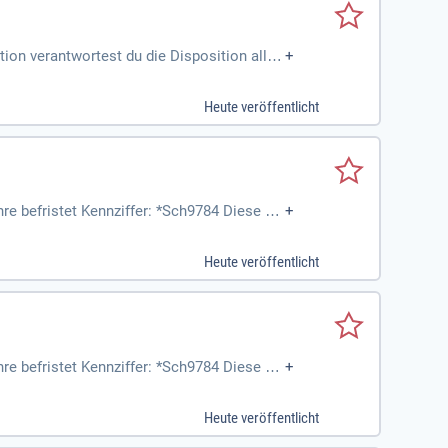
ion verantwortest du die Disposition aller
+
aterialstammdaten im Warenwirtschaftssyst
t spannende Projekte. Fachlich bringst du
Heute veröffentlicht
nnovative Arbeitsbedingungen, eine frisch
e dich jetzt für eine Karriere bei LUISA C
e befristet Kennziffer: *Sch9784 Diese He
+
cht disponieren Ermitteln
Heute veröffentlicht
e befristet Kennziffer: *Sch9784 Diese He
+
cht disponieren Ermitteln
Heute veröffentlicht