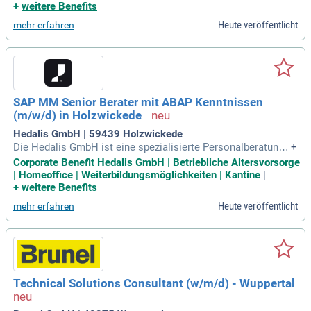
meldungen; Sie prüfen eingehende Versicherungsanträge un
+
weitere Benefits
d Beratungsprotokolle auf Vollständigkeit und Plausibilität;
Heute veröffentlicht
mehr erfahren
Sie betreuen die sparkasseninterne
SAP MM Senior Berater mit ABAP Kenntnissen
(m/w/d) in Holzwickede
Hedalis GmbH | 59439 Holzwickede
Die Hedalis GmbH ist eine spezialisierte Personalberatung
+
mit einem Fokus auf IT, SAP und Real Estate Management.
Corporate Benefit Hedalis GmbH | Betriebliche Altersvorsorge
Unsere Mission ist es, Menschen beim nächsten Karrieresc
| Homeoffice | Weiterbildungsmöglichkeiten | Kantine
|
hritt zu unterstützen, stets transparent und persönlich. Als i
+
weitere Benefits
nternational agierender Technologieanbieter mit Hauptsitz i
Heute veröffentlicht
mehr erfahren
n Westdeutschland bieten wir innovative technische System
e und umfassende Lösungen. Wir vereinen Engineering-Kom
petenz, Automatisierung und digitale Services, um maßgesc
hneiderte Lösungen zu entwickeln. Dabei legen wir großen
Wert auf internationale Zusammenarbeit und koordinieren T
eams über verschiedene Standorte und Zeitzonen. Vertraue
Technical Solutions Consultant (w/m/d) - Wuppertal
n Sie auf Hedalis, um Ihren nächsten Karriereweg optimal zu
gestalten und erfolgreich zu beschreiten.