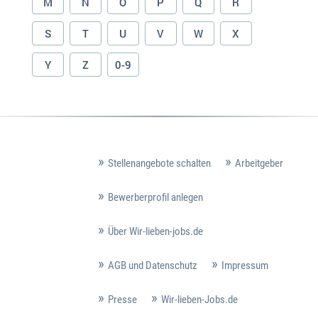
M
N
O
P
Q
R
S
T
U
V
W
X
Y
Z
0-9
Stellenangebote schalten
Arbeitgeber
Bewerberprofil anlegen
Über Wir-lieben-jobs.de
AGB und Datenschutz
Impressum
Presse
Wir-lieben-Jobs.de