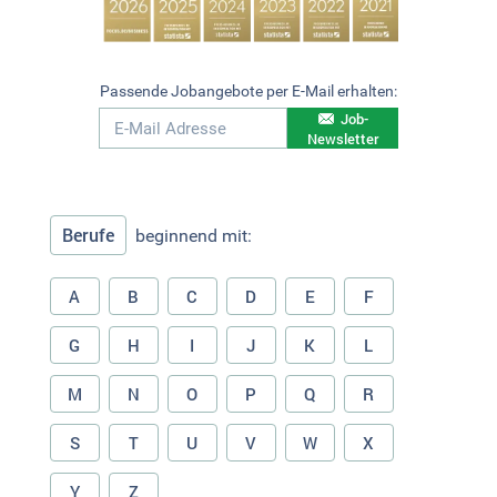
Passende Jobangebote per E-Mail erhalten:
Job-
Newsletter
Berufe
beginnend mit:
A
B
C
D
E
F
G
H
I
J
K
L
M
N
O
P
Q
R
S
T
U
V
W
X
Y
Z