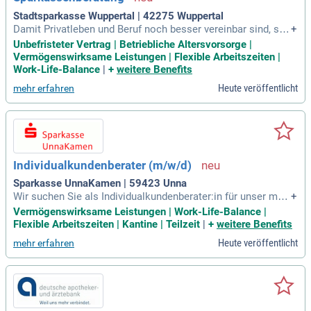
Stadtsparkasse Wuppertal | 42275 Wuppertal
Damit Privatleben und Beruf noch besser vereinbar sind, sin
+
d Stellenbesetzungen bei der Stadtsparkasse Wuppertal gru
Unbefristeter Vertrag | Betriebliche Altersvorsorge |
ndsätzlich auch in Teilzeit möglich.
Vermögenswirksame Leistungen | Flexible Arbeitszeiten |
Work-Life-Balance
|
+
weitere Benefits
Heute veröffentlicht
mehr erfahren
Individualkundenberater (m/w/d)
Sparkasse UnnaKamen | 59423 Unna
Wir suchen Sie als Individualkundenberater:in für unser moti
+
viertes Team im Privatkundenbereich. Die Stelle ist sowohl i
Vermögenswirksame Leistungen | Work-Life-Balance |
n Vollzeit, als auch in Teilzeit zu besetzen, allerdings mit mi
Flexible Arbeitszeiten | Kantine | Teilzeit
|
+
weitere Benefits
nd. 80%.
Heute veröffentlicht
mehr erfahren