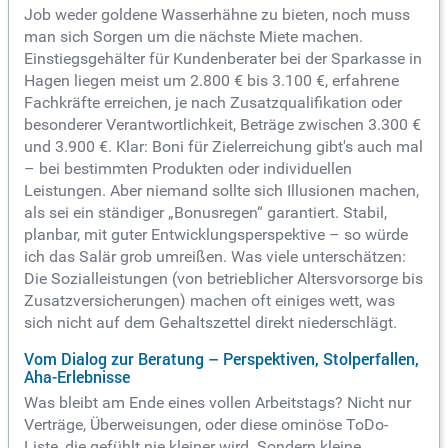
Job weder goldene Wasserhähne zu bieten, noch muss
man sich Sorgen um die nächste Miete machen.
Einstiegsgehälter für Kundenberater bei der Sparkasse in
Hagen liegen meist um 2.800 € bis 3.100 €, erfahrene
Fachkräfte erreichen, je nach Zusatzqualifikation oder
besonderer Verantwortlichkeit, Beträge zwischen 3.300 €
und 3.900 €. Klar: Boni für Zielerreichung gibt's auch mal
– bei bestimmten Produkten oder individuellen
Leistungen. Aber niemand sollte sich Illusionen machen,
als sei ein ständiger „Bonusregen“ garantiert. Stabil,
planbar, mit guter Entwicklungsperspektive – so würde
ich das Salär grob umreißen. Was viele unterschätzen:
Die Sozialleistungen (von betrieblicher Altersvorsorge bis
Zusatzversicherungen) machen oft einiges wett, was
sich nicht auf dem Gehaltszettel direkt niederschlägt.
Vom Dialog zur Beratung – Perspektiven, Stolperfallen,
Aha-Erlebnisse
Was bleibt am Ende eines vollen Arbeitstags? Nicht nur
Verträge, Überweisungen, oder diese ominöse ToDo-
Liste, die gefühlt nie kleiner wird. Sondern kleine