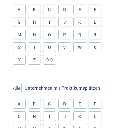
A
B
C
D
E
F
G
H
I
J
K
L
M
N
O
P
Q
R
S
T
U
V
W
X
Y
Z
0-9
Unternehmen mit Praktikumsplätzen
Alle
:
A
B
C
D
E
F
G
H
I
J
K
L