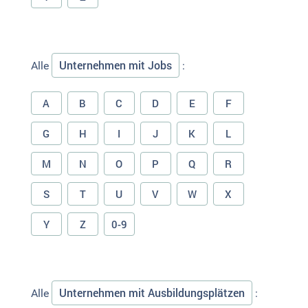
Unternehmen mit Jobs
Alle
:
A
B
C
D
E
F
G
H
I
J
K
L
M
N
O
P
Q
R
S
T
U
V
W
X
Y
Z
0-9
Unternehmen mit Ausbildungsplätzen
Alle
: