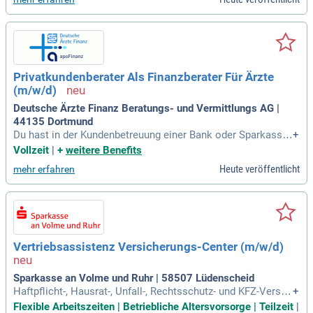
d sowie eine unternehmerische Herausforderung mit klaren
Karriereperspektiven. In einem professionellen Umfeld unter
stützen wir Ihre persönliche und fachliche Entwicklung durc
h intensive Einarbeitung und Weiterbildung. Voraussetzunge
n sind Erfahrung im Finanz- oder Versicherungsvertrieb sowi
e relevante Abschlüsse nach § 34d oder §34 i, f. Nutzen Sie
Privatkundenberater Als Finanzberater Für Ärzte
die überdurchschnittlichen Einkommensmöglichkeiten in di
(m/w/d)
eser Position. Senden Sie Ihre Kurzbewerbung an Frau Betti
na Menger-Kölle unter b.menger-koelle@fgheilbronn.de.
Deutsche Ärzte Finanz Beratungs- und Vermittlungs AG |
44135 Dortmund
Du hast in der Kundenbetreuung einer Bank oder Sparkasse
+
umfangreiches Know-how aufgebaut. Nun möchtest du dein
Vollzeit
|
+
weitere Benefits
e eigenen Karriereziele verfolgen, statt vorgegebene Absatz
Heute veröffentlicht
mehr erfahren
ziele zu erfüllen? Dann bist du bei uns richtig.
Vertriebsassistenz Versicherungs-Center (m/w/d)
Sparkasse an Volme und Ruhr | 58507 Lüdenscheid
Haftpflicht-, Hausrat-, Unfall-, Rechtsschutz- und KFZ-Versic
+
herungen; Sie bearbeiten Vertragsänderungen und Schadens
Flexible Arbeitszeiten | Betriebliche Altersvorsorge | Teilzeit
|