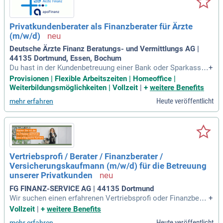
Privatkundenberater als Finanzberater für Ärzte
(m/w/d)
Deutsche Ärzte Finanz Beratungs- und Vermittlungs AG |
44135 Dortmund, Essen, Bochum
Du hast in der Kundenbetreuung einer Bank oder Sparkasse
+
umfangreiches Know-how aufgebaut. Nun möchtest du dein
Provisionen | Flexible Arbeitszeiten | Homeoffice |
e eigenen Karriereziele verfolgen, statt vorgegebene Absatz
Weiterbildungsmöglichkeiten | Vollzeit
|
+
weitere Benefits
ziele zu erfüllen? Dann bist du bei uns richtig.
Heute veröffentlicht
mehr erfahren
Vertriebsprofi / Berater / Finanzberater /
Versicherungskaufmann (m/w/d) für die Betreuung
unserer Privatkunden
FG FINANZ-SERVICE AG | 44135 Dortmund
Wir suchen einen erfahrenen Vertriebsprofi oder Finanzberat
+
er (m/w/d) für die Betreuung unserer Privat- und Gewerbeku
Vollzeit
|
+
weitere Benefits
nden in Dortmund. Sie erwartet ein lukrativer Kundenbestan
Heute veröffentlicht
mehr erfahren