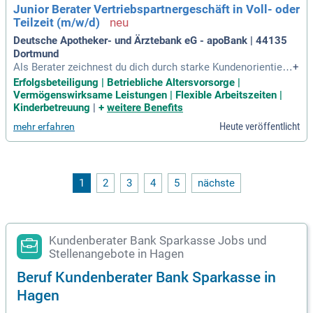
Junior Berater Vertriebspartnergeschäft in Voll- oder
Teilzeit (m/w/d)
Deutsche Apotheker- und Ärztebank eG - apoBank | 44135
Dortmund
Als Berater zeichnest du dich durch starke Kundenorientieru
+
ng und analytisches Denken aus. Dein souveränes Auftreten
Erfolgsbeteiligung | Betriebliche Altersvorsorge |
und Verhandlungsgeschick gewährleisten hohe Verkaufs- u
Vermögenswirksame Leistungen | Flexible Arbeitszeiten |
nd Abschlussraten. Profitieren kannst du von einer attraktiv
Kinderbetreuung
|
+
weitere Benefits
en Vergütung: bis zu 13,5 Monatsgehältern und ergebnisabh
Heute veröffentlicht
mehr erfahren
ängigen Boni. Zudem bieten wir betriebliche Altersvorsorge
und vermögenswirksame Leistungen. Unsere flexiblen Arbei
tszeitmodelle ermöglichen individuelles Arbeiten und eine A
uszeit, zum Beispiel durch Sabbaticals. Genieße 30+ Tage U
rlaub und Gesundheitsangebote wie einen jährlichen Gesund
1
2
3
4
5
nächste
heitsgutschein von 120 Euro für Sport- und Gesundheitsdien
stleistungen.
Kundenberater Bank Sparkasse Jobs und
Stellenangebote in Hagen
Beruf Kundenberater Bank Sparkasse in
Hagen