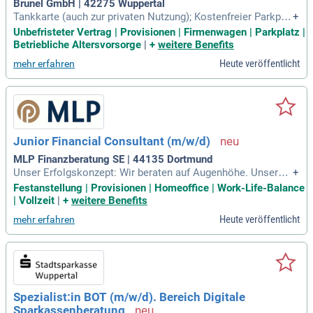
Brunel GmbH | 42275 Wuppertal
Tankkarte (auch zur privaten Nutzung); Kostenfreier Parkplat
+
z vor Ort; 30 Tage Jahresurlaub; Incentive Reisen; Surface un
Unbefristeter Vertrag | Provisionen | Firmenwagen | Parkplatz |
d iPhone; Betriebliche Altersvorsorge; Vermögenswirksame
Betriebliche Altersvorsorge
|
+
weitere Benefits
Leistung; Mitarbeiter:innenrabatte über Corporate Benefits.
Heute veröffentlicht
mehr erfahren
Junior Financial Consultant (m/w/d)
MLP Finanzberatung SE | 44135 Dortmund
Unser Erfolgskonzept: Wir beraten auf Augenhöhe. Unsere P
+
rivat- und Firmenkunden profitieren dabei von höchster Prod
Festanstellung | Provisionen | Homeoffice | Work-Life-Balance
uktqualität, fairen Konditionen und intelligenten Lösungen.
| Vollzeit
|
+
weitere Benefits
Heute veröffentlicht
mehr erfahren
Spezialist:in BOT (m/w/d). Bereich Digitale
Sparkassenberatung