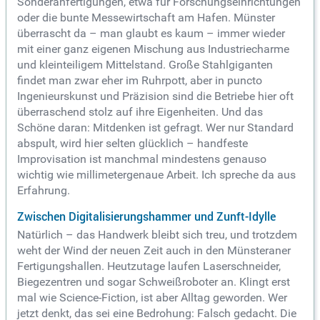
Sonderanfertigungen, etwa für Forschungseinrichtungen
oder die bunte Messewirtschaft am Hafen. Münster
überrascht da – man glaubt es kaum – immer wieder
mit einer ganz eigenen Mischung aus Industriecharme
und kleinteiligem Mittelstand. Große Stahlgiganten
findet man zwar eher im Ruhrpott, aber in puncto
Ingenieurskunst und Präzision sind die Betriebe hier oft
überraschend stolz auf ihre Eigenheiten. Und das
Schöne daran: Mitdenken ist gefragt. Wer nur Standard
abspult, wird hier selten glücklich – handfeste
Improvisation ist manchmal mindestens genauso
wichtig wie millimetergenaue Arbeit. Ich spreche da aus
Erfahrung.
Zwischen Digitalisierungshammer und Zunft-Idylle
Natürlich – das Handwerk bleibt sich treu, und trotzdem
weht der Wind der neuen Zeit auch in den Münsteraner
Fertigungshallen. Heutzutage laufen Laserschneider,
Biegezentren und sogar Schweißroboter an. Klingt erst
mal wie Science-Fiction, ist aber Alltag geworden. Wer
jetzt denkt, das sei eine Bedrohung: Falsch gedacht. Die