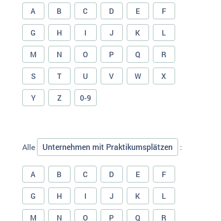
A
B
C
D
E
F
G
H
I
J
K
L
M
N
O
P
Q
R
S
T
U
V
W
X
Y
Z
0-9
Unternehmen mit Praktikumsplätzen
Alle
:
A
B
C
D
E
F
G
H
I
J
K
L
M
N
O
P
Q
R