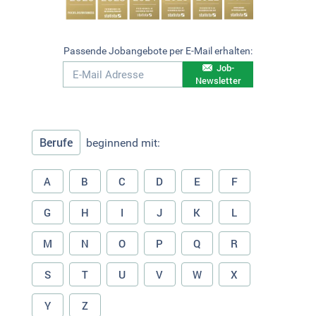
Passende Jobangebote per E-Mail erhalten:
Job-
Newsletter
Berufe
beginnend mit:
A
B
C
D
E
F
G
H
I
J
K
L
M
N
O
P
Q
R
S
T
U
V
W
X
Y
Z