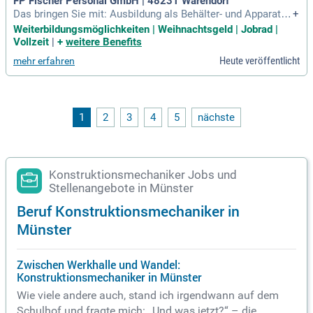
FP Fischer Personal GmbH | 48231 Warendorf
Das bringen Sie mit: Ausbildung als Behälter- und Apparateb
+
auer/in, Anlagenmechaniker/in im Bereich Behälter- und App
Weiterbildungsmöglichkeiten | Weihnachtsgeld | Jobrad |
aratebau oder vergleichbar; mind. 5 Jahre Berufserfahrung i
Vollzeit
|
+
weitere Benefits
m Behälter- und Apparatebau oder vergleichbarer Tätigkeit;
Heute veröffentlicht
mehr erfahren
sehr gute WIG Schweißkenntnisse
1
2
3
4
5
nächste
Konstruktionsmechaniker Jobs und
Stellenangebote in Münster
Beruf Konstruktionsmechaniker in
Münster
Zwischen Werkhalle und Wandel:
Konstruktionsmechaniker in Münster
Wie viele andere auch, stand ich irgendwann auf dem
Schulhof und fragte mich: „Und was jetzt?“ – die