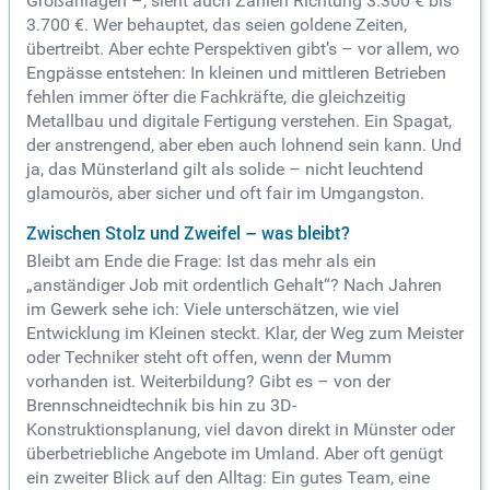
Großanlagen –, sieht auch Zahlen Richtung 3.300 € bis
3.700 €. Wer behauptet, das seien goldene Zeiten,
übertreibt. Aber echte Perspektiven gibt’s – vor allem, wo
Engpässe entstehen: In kleinen und mittleren Betrieben
fehlen immer öfter die Fachkräfte, die gleichzeitig
Metallbau und digitale Fertigung verstehen. Ein Spagat,
der anstrengend, aber eben auch lohnend sein kann. Und
ja, das Münsterland gilt als solide – nicht leuchtend
glamourös, aber sicher und oft fair im Umgangston.
Zwischen Stolz und Zweifel – was bleibt?
Bleibt am Ende die Frage: Ist das mehr als ein
„anständiger Job mit ordentlich Gehalt“? Nach Jahren
im Gewerk sehe ich: Viele unterschätzen, wie viel
Entwicklung im Kleinen steckt. Klar, der Weg zum Meister
oder Techniker steht oft offen, wenn der Mumm
vorhanden ist. Weiterbildung? Gibt es – von der
Brennschneidtechnik bis hin zu 3D-
Konstruktionsplanung, viel davon direkt in Münster oder
überbetriebliche Angebote im Umland. Aber oft genügt
ein zweiter Blick auf den Alltag: Ein gutes Team, eine