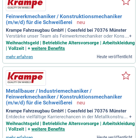
Feinwerkmechaniker / Konstruktionsmechaniker
(m/w/d) für die Schweißerei
Krampe Fahrzeugbau GmbH | Coesfeld bei 70376 Münster
Verstärke unser Team als Feinwerkmechaniker oder Konstr
+
uktionsmechaniker! Wir bieten spannende Aufgaben in der
Weihnachtsgeld | Betriebliche Altersvorsorge | Arbeitskleidung
Herstellung von Metallkonstruktionen für Anhänger, darunte
| Vollzeit
|
+
weitere Benefits
r Komponentenfertigung, Wannenbau und Fahrgestellbau. D
Heute veröffentlicht
mehr erfahren
u bringst eine abgeschlossene Ausbildung als Industriemec
haniker, Feinwerkmechaniker oder Metallbauer mit und besi
tzt technisches Verständnis sowie handwerkliches Talent. Z
uverlässigkeit und Teamarbeit zeichnen dich aus, während d
u sorgfältig und verantwortungsbewusst arbeitest. Freue dic
h auf faire Entlohnung, 30 Tage Urlaub und eine 35-Stunden-
Metallbauer / Industriemechaniker /
Woche mit flexiblen Schichtzeiten. Profitiere zudem von ein
Feinwerkmechaniker / Konstruktionsmechaniker
em Zuschuss zur betrieblichen Altersvorsorge und weiteren
attraktiven Benefits!
(m/w/d) für die Schweißerei
Krampe Fahrzeugbau GmbH | Coesfeld bei 70376 Münster
Entdecke vielfältige Karrierechancen in der Metallkonstrukti
+
on für Anhänger! Wir suchen engagierte Fachkräfte im Berei
Weihnachtsgeld | Betriebliche Altersvorsorge | Arbeitskleidung
ch Komponentenfertigung, Wannen- und Fahrgestellbau. Du
| Vollzeit
|
+
weitere Benefits
bringst eine Ausbildung als Industriemechaniker, Feinwerkm
Heute veröffentlicht
mehr erfahren