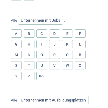
Unternehmen mit Jobs
Alle
:
A
B
C
D
E
F
G
H
I
J
K
L
M
N
O
P
Q
R
S
T
U
V
W
X
Y
Z
0-9
Unternehmen mit Ausbildungsplätzen
Alle
: