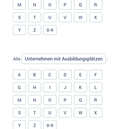
M
N
O
P
Q
R
S
T
U
V
W
X
Y
Z
0-9
Unternehmen mit Ausbildungsplätzen
Alle
:
A
B
C
D
E
F
G
H
I
J
K
L
M
N
O
P
Q
R
S
T
U
V
W
X
Y
Z
0-9