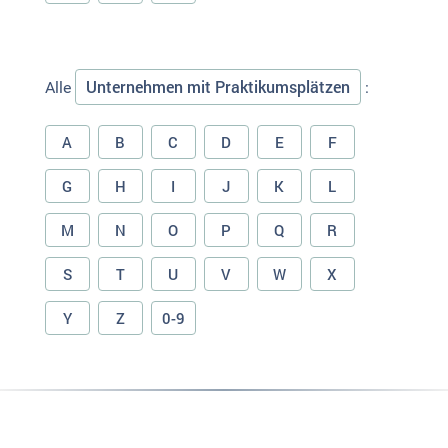
Unternehmen mit Praktikumsplätzen
Alle
:
A
B
C
D
E
F
G
H
I
J
K
L
M
N
O
P
Q
R
S
T
U
V
W
X
Y
Z
0-9