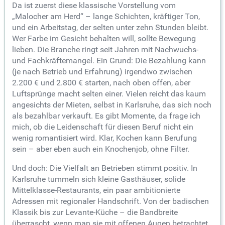
Da ist zuerst diese klassische Vorstellung vom
„Malocher am Herd“ – lange Schichten, kräftiger Ton,
und ein Arbeitstag, der selten unter zehn Stunden bleibt.
Wer Farbe im Gesicht behalten will, sollte Bewegung
lieben. Die Branche ringt seit Jahren mit Nachwuchs-
und Fachkräftemangel. Ein Grund: Die Bezahlung kann
(je nach Betrieb und Erfahrung) irgendwo zwischen
2.200 € und 2.800 € starten, nach oben offen, aber
Luftsprünge macht selten einer. Vielen reicht das kaum
angesichts der Mieten, selbst in Karlsruhe, das sich noch
als bezahlbar verkauft. Es gibt Momente, da frage ich
mich, ob die Leidenschaft für diesen Beruf nicht ein
wenig romantisiert wird. Klar, Kochen kann Berufung
sein – aber eben auch ein Knochenjob, ohne Filter.
Und doch: Die Vielfalt an Betrieben stimmt positiv. In
Karlsruhe tummeln sich kleine Gasthäuser, solide
Mittelklasse-Restaurants, ein paar ambitionierte
Adressen mit regionaler Handschrift. Von der badischen
Klassik bis zur Levante-Küche – die Bandbreite
überrascht, wenn man sie mit offenen Augen betrachtet.