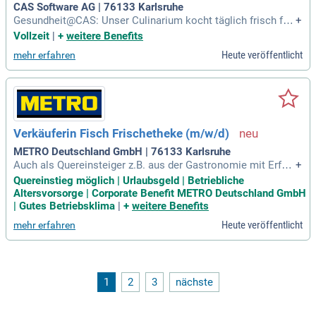
CAS Software AG | 76133 Karlsruhe
Gesundheit@CAS: Unser Culinarium kocht täglich frisch für
+
unsere Mitgestaltenden. In unseren Fitness-Gruppen oder m
Vollzeit
|
+
weitere Benefits
it dem Job Rad-Angebot kannst du dich austoben.
Heute veröffentlicht
mehr erfahren
Verkäuferin Fisch Frischetheke (m/w/d)
METRO Deutschland GmbH | 76133 Karlsruhe
Auch als Quereinsteiger z.B. aus der Gastronomie mit Erfah
+
rung als Koch (m/w/d) oder Restaurantfachfrau (m/w/d) sin
Quereinstieg möglich | Urlaubsgeld | Betriebliche
d Sie bei uns herzlich willkommen; Erfahrungen mit Fisch?
Altersvorsorge | Corporate Benefit METRO Deutschland GmbH
Umso besser!
| Gutes Betriebsklima
|
+
weitere Benefits
Heute veröffentlicht
mehr erfahren
1
2
3
nächste