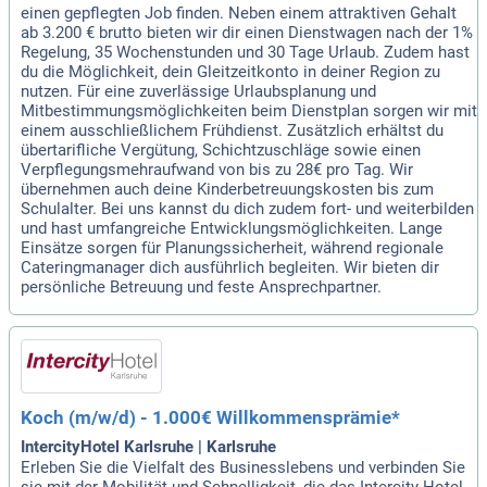
einen gepflegten Job finden. Neben einem attraktiven Gehalt
ab 3.200 € brutto bieten wir dir einen Dienstwagen nach der 1%
Regelung, 35 Wochenstunden und 30 Tage Urlaub. Zudem hast
du die Möglichkeit, dein Gleitzeitkonto in deiner Region zu
nutzen. Für eine zuverlässige Urlaubsplanung und
Mitbestimmungsmöglichkeiten beim Dienstplan sorgen wir mit
einem ausschließlichem Frühdienst. Zusätzlich erhältst du
übertarifliche Vergütung, Schichtzuschläge sowie einen
Verpflegungsmehraufwand von bis zu 28€ pro Tag. Wir
übernehmen auch deine Kinderbetreuungskosten bis zum
Schulalter. Bei uns kannst du dich zudem fort- und weiterbilden
und hast umfangreiche Entwicklungsmöglichkeiten. Lange
Einsätze sorgen für Planungssicherheit, während regionale
Cateringmanager dich ausführlich begleiten. Wir bieten dir
persönliche Betreuung und feste Ansprechpartner.
Koch (m/w/d) - 1.000€ Willkommensprämie*
IntercityHotel Karlsruhe | Karlsruhe
Erleben Sie die Vielfalt des Businesslebens und verbinden Sie
sie mit der Mobilität und Schnelligkeit, die das Intercity Hotel