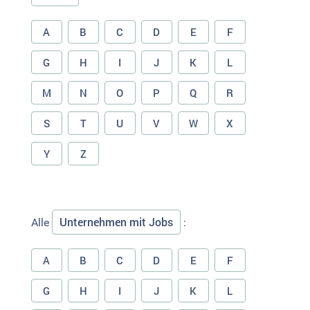
A
B
C
D
E
F
G
H
I
J
K
L
M
N
O
P
Q
R
S
T
U
V
W
X
Y
Z
Unternehmen mit Jobs
Alle
:
A
B
C
D
E
F
G
H
I
J
K
L