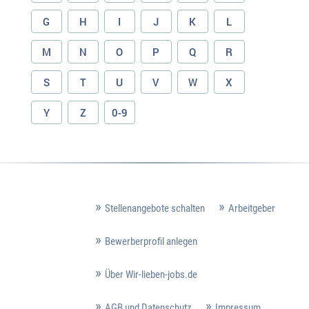
G
H
I
J
K
L
M
N
O
P
Q
R
S
T
U
V
W
X
Y
Z
0-9
Stellenangebote schalten
Arbeitgeber
Bewerberprofil anlegen
Über Wir-lieben-jobs.de
AGB und Datenschutz
Impressum