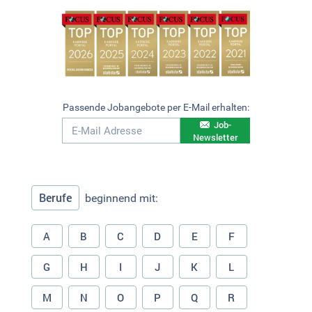
Passende Jobangebote per E-Mail erhalten:
Job-
Newsletter
Berufe
beginnend mit:
A
B
C
D
E
F
G
H
I
J
K
L
M
N
O
P
Q
R