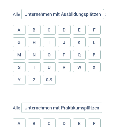
Unternehmen mit Ausbildungsplätzen
Alle
:
A
B
C
D
E
F
G
H
I
J
K
L
M
N
O
P
Q
R
S
T
U
V
W
X
Y
Z
0-9
Unternehmen mit Praktikumsplätzen
Alle
:
A
B
C
D
E
F