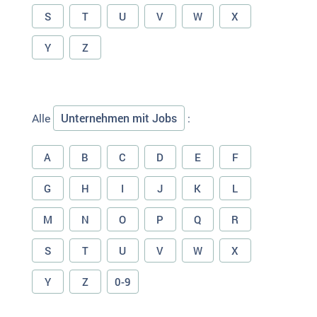
S
T
U
V
W
X
Y
Z
Unternehmen mit Jobs
Alle
:
A
B
C
D
E
F
G
H
I
J
K
L
M
N
O
P
Q
R
S
T
U
V
W
X
Y
Z
0-9