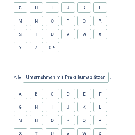
G
H
I
J
K
L
M
N
O
P
Q
R
S
T
U
V
W
X
Y
Z
0-9
Unternehmen mit Praktikumsplätzen
Alle
:
A
B
C
D
E
F
G
H
I
J
K
L
M
N
O
P
Q
R
S
T
U
V
W
X