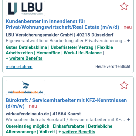
Kundenberater im Innendienst für
Privat/Wohnungswirtschaft/Real Estate (m/w/d)
LBU Versicherungsmakler GmbH | 40213 Düsseldorf
Eigenverantwortliche Bearbeitung aller Privatversicherungen
+
– spartenübergreifend und abwechslungsreich (außer KV/LV
Gutes Betriebsklima | Unbefristeter Vertrag | Flexible
und Kfz); Fester Kund:innenkreis in deiner Verantwortung –
Arbeitszeiten | Homeoffice | Work-Life-Balance
|
du bist direkte:r Ansprechpartner:in und erstellst Angebote
+
weitere Benefits
selbstständig;
Heute veröffentlicht
mehr erfahren
Bürokraft / Servicemitarbeiter mit KFZ-Kenntnissen
(d/m/w)
wirkaufendeinauto.de | 41564 Kaarst
Wir suchen dich als Bürokraft / Servicemitarbeiter mit KFZ-
+
Kenntnissen (d/m/w)! Werde Teil unseres Branch Network T
Quereinstieg möglich | Einkaufsrabatte | Betriebliche
eams bei WKDA, einem führenden Anbieter in der digitalen
Altersvorsorge | Vollzeit
|
+
weitere Benefits