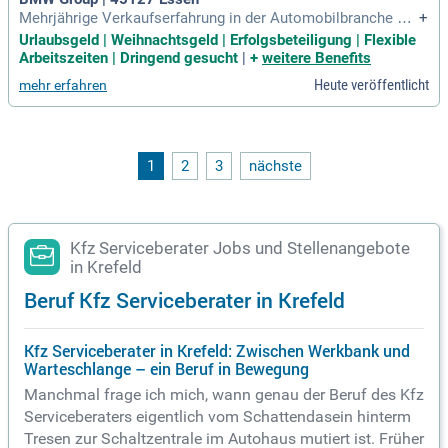
Mehrjährige Verkaufserfahrung in der Automobilbranche so
+
wie Zertifizierung als Automobilverkäufer:in. Ausgeprägtes
Urlaubsgeld | Weihnachtsgeld | Erfolgsbeteiligung | Flexible
Verhandlungsgeschick, Verhandlungssicherheit und hohe K
Arbeitszeiten | Dringend gesucht
|
+
weitere Benefits
ommunikationsstärke. Kundenorientiertes Denken und Han
Heute veröffentlicht
mehr erfahren
deln.
1
2
3
nächste
Kfz Serviceberater Jobs und Stellenangebote
in Krefeld
Beruf Kfz Serviceberater in Krefeld
Kfz Serviceberater in Krefeld: Zwischen Werkbank und
Warteschlange – ein Beruf in Bewegung
Manchmal frage ich mich, wann genau der Beruf des Kfz
Serviceberaters eigentlich vom Schattendasein hinterm
Tresen zur Schaltzentrale im Autohaus mutiert ist. Früher