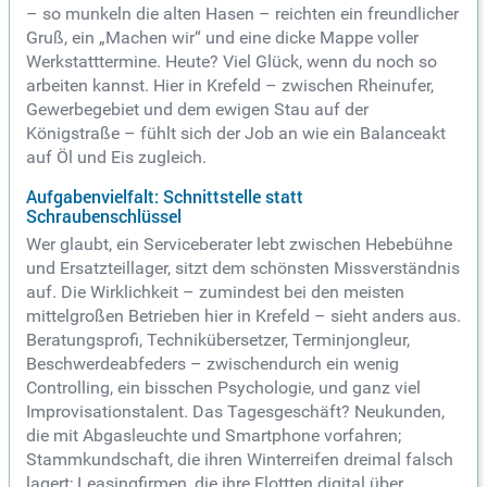
– so munkeln die alten Hasen – reichten ein freundlicher
Gruß, ein „Machen wir“ und eine dicke Mappe voller
Werkstatttermine. Heute? Viel Glück, wenn du noch so
arbeiten kannst. Hier in Krefeld – zwischen Rheinufer,
Gewerbegebiet und dem ewigen Stau auf der
Königstraße – fühlt sich der Job an wie ein Balanceakt
auf Öl und Eis zugleich.
Aufgabenvielfalt: Schnittstelle statt
Schraubenschlüssel
Wer glaubt, ein Serviceberater lebt zwischen Hebebühne
und Ersatzteillager, sitzt dem schönsten Missverständnis
auf. Die Wirklichkeit – zumindest bei den meisten
mittelgroßen Betrieben hier in Krefeld – sieht anders aus.
Beratungsprofi, Technikübersetzer, Terminjongleur,
Beschwerdeabfeders – zwischendurch ein wenig
Controlling, ein bisschen Psychologie, und ganz viel
Improvisationstalent. Das Tagesgeschäft? Neukunden,
die mit Abgasleuchte und Smartphone vorfahren;
Stammkundschaft, die ihren Winterreifen dreimal falsch
lagert; Leasingfirmen, die ihre Flottten digital über