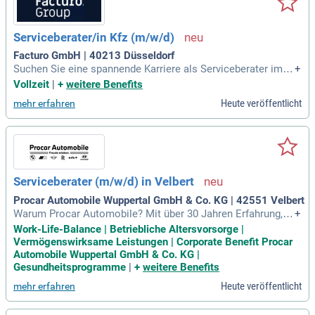
Serviceberater/in Kfz (m/w/d)
Facturo GmbH | 40213 Düsseldorf
Suchen Sie eine spannende Karriere als Serviceberater im K
+
fz-Bereich (m/w/d)? Werden Sie Teil eines innovativen Unter
Vollzeit
|
+
weitere Benefits
nehmens, das Abläufe optimiert und Kunden unterstützen m
Heute veröffentlicht
mehr erfahren
öchte. In dieser verantwortungsvollen Position koordinieren
Sie die Auftragsabwicklung und planen alle Termine struktur
iert. Ihr technisches Know-how ermöglicht es Ihnen, Kunden
kompetent zu beraten und maßgeschneiderte Kostenvorans
chläge zu erstellen. Zudem geben Sie fundierte Reparaturem
pfehlungen, die die Kundenzufriedenheit erhöhen. Gestalten
Serviceberater (m/w/d) in Velbert
Sie mit uns einen reibungslosen Serviceablauf und profitiere
n Sie von langfristigen Perspektiven in einem dynamischen
Procar Automobile Wuppertal GmbH & Co. KG | 42551 Velbert
Team!
Warum Procar Automobile? Mit über 30 Jahren Erfahrung, 2
+
4 Standorten in NRW, fast 1500 Mitarbeitenden und etwa 30
Work-Life-Balance | Betriebliche Altersvorsorge |
0 Auszubildenden zählt die Procar Automobile Gruppe zu de
Vermögenswirksame Leistungen | Corporate Benefit Procar
n führenden Automobilhändlergruppen in Deutschland.
Automobile Wuppertal GmbH & Co. KG |
Gesundheitsprogramme
|
+
weitere Benefits
Heute veröffentlicht
mehr erfahren