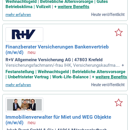
ge oder haben eine vergleichbare Qualifikation? Ideale Kandi
Weihnachtsgeld | Betriebliche Altersvorsorge | Gutes
daten bringen Erfahrung in der Wartung von LKW und Anhän
Betriebsklima | Vollzeit
|
+
weitere Benefits
gern mit, sind jedoch auch ohne Erfahrung willkommen. Ein
Heute veröffentlicht
mehr erfahren
Führerschein der Klasse C/CE wäre vorteilhaft, um unser Te
am zu verstärken. Zuverlässigkeit, Serviceorientierung und e
ine kommunikative Art sind uns wichtig, ebenso wie fließen
de Deutschkenntnisse. Zusätzlich profitieren Sie von einem
attraktiven Gehalt, Urlaubs- und Weihnachtsgeld sowie einer
betrieblichen Altersvorsorge. Mit 30 Tagen Urlaub bieten wir
Finanzberater Versicherungen Bankenvertrieb
Ihnen ausreichende Erholungszeit für Ihre persönlichen Proj
(m/w/d)
ekte.
R+V Allgemeine Versicherung AG | 47803 Krefeld
Versicherungsfachmann/-frau IHK, Versicherungskaufman
+
n/-frau) oder vergleichbare Qualifikation; Erfahrung im Vertri
Festanstellung | Weihnachtsgeld | Betriebliche Altersvorsorge
eb von Personen- und Sachversicherungen; Kommunikation
| Unbefristeter Vertrag | Work-Life-Balance
|
+
weitere Benefits
sstärke, Empathie und ausgeprägte Kundenorientierung; Digi
Heute veröffentlicht
mehr erfahren
tale Affinität und Eigeninitiative
Immobilienverwalter für Miet und WEG Objekte
(m/w/d)