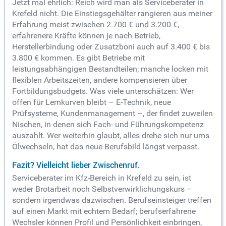
Jetzt mal ehrlich: Reich wird man als Serviceberater in
Krefeld nicht. Die Einstiegsgehälter rangieren aus meiner
Erfahrung meist zwischen 2.700 € und 3.200 €,
erfahrenere Kräfte können je nach Betrieb,
Herstellerbindung oder Zusatzboni auch auf 3.400 € bis
3.800 € kommen. Es gibt Betriebe mit
leistungsabhängigen Bestandteilen; manche locken mit
flexiblen Arbeitszeiten, andere kompensieren über
Fortbildungsbudgets. Was viele unterschätzen: Wer
offen für Lernkurven bleibt – E-Technik, neue
Prüfsysteme, Kundenmanagement –, der findet zuweilen
Nischen, in denen sich Fach- und Führungskompetenz
auszahlt. Wer weiterhin glaubt, alles drehe sich nur ums
Ölwechseln, hat das neue Berufsbild längst verpasst.
Fazit? Vielleicht lieber Zwischenruf.
Serviceberater im Kfz-Bereich in Krefeld zu sein, ist
weder Brotarbeit noch Selbstverwirklichungskurs –
sondern irgendwas dazwischen. Berufseinsteiger treffen
auf einen Markt mit echtem Bedarf; berufserfahrene
Wechsler können Profil und Persönlichkeit einbringen,