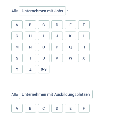
Unternehmen mit Jobs
Alle
:
A
B
C
D
E
F
G
H
I
J
K
L
M
N
O
P
Q
R
S
T
U
V
W
X
Y
Z
0-9
Unternehmen mit Ausbildungsplätzen
Alle
:
A
B
C
D
E
F