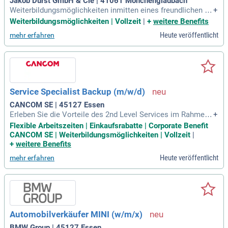
Jakob Durst GmbH & Cie | 41061 Mönchengladbach
Weiterbildungsmöglichkeiten inmitten eines freundlichen un
+
d hilfsbereiten Teams; Kurze Entscheidungswege: Direkter D
Weiterbildungsmöglichkeiten | Vollzeit
|
+
weitere Benefits
raht zur Geschäftsführung; geregelte Arbeitszeiten; moderne
Heute veröffentlicht
mehr erfahren
Software; regelmäßige Betriebsfeste; kostenlose und ausrei
chende Parkplätze, sowie die Nähe zur Autobahn
Service Specialist Backup (m/w/d)
CANCOM SE | 45127 Essen
Erleben Sie die Vorteile des 2nd Level Services im Rahmen
+
der CANCOM Managed Services! Wir suchen Fachinformati
Flexible Arbeitszeiten | Einkaufsrabatte | Corporate Benefit
ker oder Informatikkaufleute mit umfassender Erfahrung im
CANCOM SE | Weiterbildungsmöglichkeiten | Vollzeit
|
Enterprise Backup-Bereich und modernen SaaS-Lösungen. I
+
weitere Benefits
deale Kandidaten bringen Kenntnisse in der Administration v
Heute veröffentlicht
mehr erfahren
on Systemen wie Dell EMC Networker oder Commvault mit.
Kommunikationsstärke in Deutsch und Englisch sowie tech
nisches Verständnis zeichnen Sie aus. Profitieren Sie von fl
exiblen Arbeitszeiten, Mobile Office, und attraktiven Zusatzl
eistungen wie Bike-Leasing. Werden Sie Teil eines dynamisc
hen Teams, das Serviceorientierung großschreibt und Spaß
Automobilverkäufer MINI (w/m/x)
an der Zusammenarbeit hat!
BMW Group | 45127 Essen