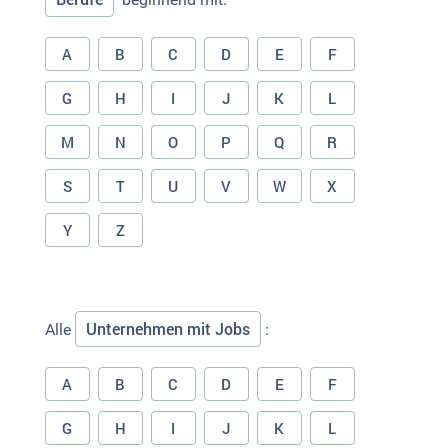
A
B
C
D
E
F
G
H
I
J
K
L
M
N
O
P
Q
R
S
T
U
V
W
X
Y
Z
Unternehmen mit Jobs
Alle
:
A
B
C
D
E
F
G
H
I
J
K
L