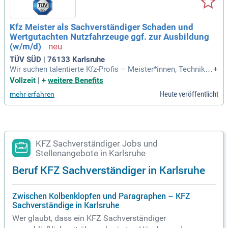
Kfz Meister als Sachverständiger Schaden und
Wertgutachten Nutzfahrzeuge ggf. zur Ausbildung
(w/m/d)
TÜV SÜD | 76133 Karlsruhe
Wir suchen talentierte Kfz-Profis – Meister*innen, Techniker
+
*innen oder geeignete Fachkräfte mit Erfahrung in Unfallsch
Vollzeit
|
+
weitere Benefits
aden und Unfallinstandsetzung. Kenntnisse in Audatex/DAT
Heute veröffentlicht
mehr erfahren
sind von Vorteil, während wir uns eine kundenorientierte, fle
xible Arbeitsweise wünschen. Bei uns erhalten Sie die Mögli
chkeit, sich in der Erstellung von Schadengutachten in der T
ÜV SÜD Akademie ausbilden zu lassen. Genießen Sie flexibl
e Arbeitszeiten, die sich Ihren Bedürfnissen anpassen. Nebe
n einem wettbewerbsfähigen Gehalt profitieren Sie von attra
KFZ Sachverständiger Jobs und
ktiven Sonderzahlungen und einer Konzernerfolgsprämie. Un
Stellenangebote in Karlsruhe
ser betriebliches Gesundheitsmanagement unterstützt Sie
Beruf KFZ Sachverständiger in Karlsruhe
mit vielfältigen Fitness- und Vorsorgeangeboten für Ihre Zuk
unft.
Zwischen Kolbenklopfen und Paragraphen – KFZ
Sachverständige in Karlsruhe
Wer glaubt, dass ein KFZ Sachverständiger