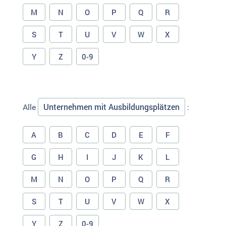
M
N
O
P
Q
R
S
T
U
V
W
X
Y
Z
0-9
Unternehmen mit Ausbildungsplätzen
Alle
:
A
B
C
D
E
F
G
H
I
J
K
L
M
N
O
P
Q
R
S
T
U
V
W
X
Y
Z
0-9