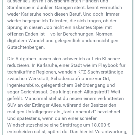
ausschließlich mit ölverschmierten Händen und
Stirnlampe in dunklen Garagen steht, kennt vermutlich
weder Karlsruhe noch diesen Beruf. Und doch: Immer
wieder begegne ich Talenten, die sich fragen, ob der
Sprung in diesen Job nicht ein riskantes Spiel mit
offenen Enden ist – voller Berechnungen, Normen,
digitalem Wandel und gelegentlich undurchsichtigen
Gutachtenbergen.
Die Aufgaben lassen sich schwerlich auf ein Klischee
reduzieren. In Karlsruhe, einer Stadt wie im Playbook für
technikaffine Regionen, wandeln KFZ Sachverständige
zwischen Werkstatt, Schadensaufnahme vor Ort,
Ingenieursbüro, gelegentlichem Behördengang und
sogar Gerichtssaal. Das klingt nach Alltagstrott? Weit
gefehlt. Manchmal stehst du neben einem verknitterten
SUV an der Ettlinger Allee, während der Besitzer den
rostigen Unfallgegner als „fast unbenutzt“ bezeichnet.
Und spätestens, wenn du an einer schiefen
Windschutzscheibe eine Streitfrage um 18.000 €
entscheiden sollst, spürst du: Das hier ist Verantwortung,