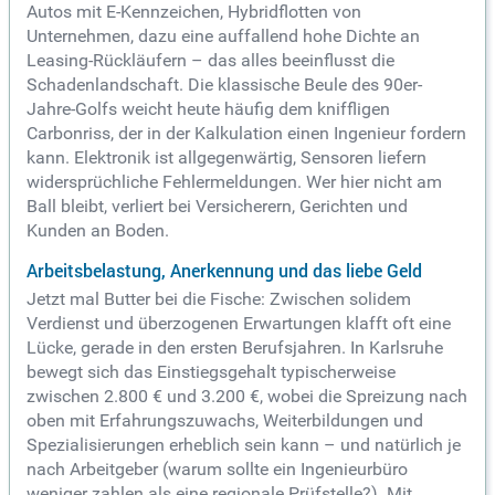
Autos mit E-Kennzeichen, Hybridflotten von
Unternehmen, dazu eine auffallend hohe Dichte an
Leasing-Rückläufern – das alles beeinflusst die
Schadenlandschaft. Die klassische Beule des 90er-
Jahre-Golfs weicht heute häufig dem kniffligen
Carbonriss, der in der Kalkulation einen Ingenieur fordern
kann. Elektronik ist allgegenwärtig, Sensoren liefern
widersprüchliche Fehlermeldungen. Wer hier nicht am
Ball bleibt, verliert bei Versicherern, Gerichten und
Kunden an Boden.
Arbeitsbelastung, Anerkennung und das liebe Geld
Jetzt mal Butter bei die Fische: Zwischen solidem
Verdienst und überzogenen Erwartungen klafft oft eine
Lücke, gerade in den ersten Berufsjahren. In Karlsruhe
bewegt sich das Einstiegsgehalt typischerweise
zwischen 2.800 € und 3.200 €, wobei die Spreizung nach
oben mit Erfahrungszuwachs, Weiterbildungen und
Spezialisierungen erheblich sein kann – und natürlich je
nach Arbeitgeber (warum sollte ein Ingenieurbüro
weniger zahlen als eine regionale Prüfstelle?). Mit