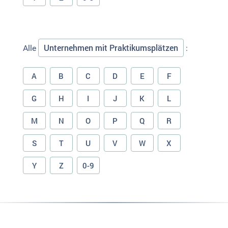
Unternehmen mit Praktikumsplätzen
Alle
:
A
B
C
D
E
F
G
H
I
J
K
L
M
N
O
P
Q
R
S
T
U
V
W
X
Y
Z
0-9