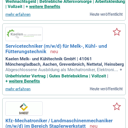
Woche; Früh- und Spätschicht im Wochenwechsel (in der Sp
Weihnachtsgeld | Betriebliche Altersvorsorge | Arbeitskleidung
ätschichtwoche ist der Freitag frei); Zuschuss zur betrieblic
| Vollzeit
|
+
weitere Benefits
hen Altersvorsorge; kostenloses Wasser; regelmäßige Firm
Heute veröffentlicht
mehr erfahren
enevents; kostenlose
Servicetechniker (m/w/d) für Melk-, Kühl- und
Fütterungstechnik
Kaelen Melk- und Kühltechnik GmbH | 41061
Mönchengladbach, Aachen, Grevenbroich, Nettetal, Heinsberg
Abgeschlossene Ausbildung als Mechatroniker, Elektronike
+
r, Kälteanlagenbauer/Mechatroniker für Kältetechnik, Land-
Unbefristeter Vertrag | Gutes Betriebsklima | Vollzeit
|
und Baumaschinenmechatroniker, KFZ-Mechatroniker, Anlag
+
weitere Benefits
enmechaniker oder vergleichbare technische Ausbildung; Id
Heute veröffentlicht
mehr erfahren
ealerweise Erfahrung im
Kfz-Mechatroniker / Landmaschinenmechaniker
(m/w/d) im Bereich Staplerwerkstatt