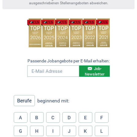
ausgeschriebenen Stellenangeboten abweichen.
Passende Jobangebote per E-Mail erhalten:
Job-
Newsletter
Berufe
beginnend mit:
A
B
C
D
E
F
G
H
I
J
K
L