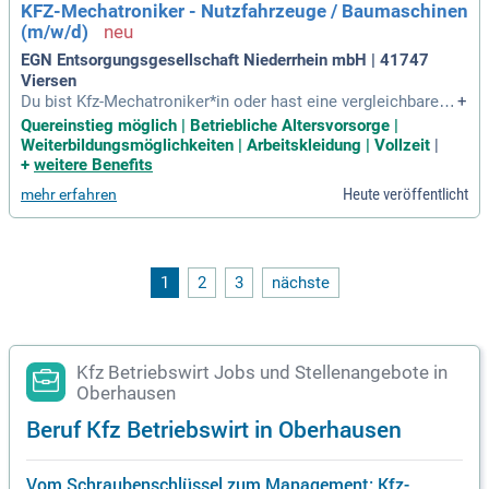
KFZ-Mechatroniker - Nutzfahrzeuge / Baumaschinen
(m/w/d)
EGN Entsorgungsgesellschaft Niederrhein mbH | 41747
Viersen
Du bist Kfz-Mechatroniker*in oder hast eine vergleichbare Q
+
ualifikation, etwa als Land- und Baumaschinenmechatronike
Quereinstieg möglich | Betriebliche Altersvorsorge |
r*in? Auch motivierte Quereinsteiger*innen sind bei uns will
Weiterbildungsmöglichkeiten | Arbeitskleidung | Vollzeit
|
kommen! Praktische Erfahrung ist nicht zwingend erforderli
+
weitere Benefits
ch – deine Lernbereitschaft zählt. Du bringst technisches V
Heute veröffentlicht
mehr erfahren
erständnis und handwerkliches Geschick mit, ein Führersch
ein der Klasse C oder CE ist von Vorteil. Teamarbeit und ein
e lösungsorientierte Herangehensweise sind dir wichtig? Wi
r bieten eine attraktive Vergütung mit regelmäßigen Tariferh
öhungen und Sonderzahlungen für eine strukturierte, gewiss
1
2
3
nächste
enhafte Arbeitsweise.
Kfz Betriebswirt Jobs und Stellenangebote in
Oberhausen
Beruf Kfz Betriebswirt in Oberhausen
Vom Schraubenschlüssel zum Management: Kfz-