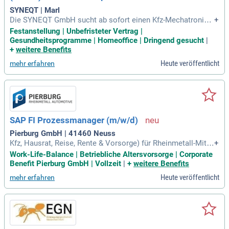
SYNEQT | Marl
Die SYNEQT GmbH sucht ab sofort einen Kfz-Mechatronike
+
r beziehungsweise Landmaschinenmechaniker (m/w/d) für
Festanstellung | Unbefristeter Vertrag |
die Staplerwerkstatt. Als Tochtergesellschaft von Evonik In
Gesundheitsprogramme | Homeoffice | Dringend gesucht
|
dustries AG ist SYNEQT ein führender Infrastrukturdienstlei
+
weitere Benefits
ster in Marl und Wesseling, der maßgeschneiderte Services
Heute veröffentlicht
mehr erfahren
für die Prozessindustrie bietet. Unser Unternehmen gewährl
eistet einen sicheren und reibungslosen Betrieb für zahlreic
he Kunden. Deine Hauptaufgaben umfassen Wartungs-, Insp
ektions- und Instandhaltungsarbeiten an Flurförderzeugen u
nd Anhängern. Mit über 3.500 Mitarbeitern erwirtschaftete S
YNEQT im Jahr 2025 einen Umsatz von 1,8 Milliarden Euro.
SAP FI Prozessmanager (m/w/d)
Werde Teil dieses dynamischen Teams und gestalte die Zuk
unft der Industrie in Deutschland mit!
Pierburg GmbH | 41460 Neuss
Kfz, Hausrat, Reise, Rente & Vorsorge) für Rheinmetall-Mitar
+
beitende sowie deren Angehörige.
Work-Life-Balance | Betriebliche Altersvorsorge | Corporate
Benefit Pierburg GmbH | Vollzeit
|
+
weitere Benefits
Heute veröffentlicht
mehr erfahren