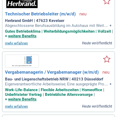
Technischer Betriebsleiter (m/w/d)
Herbrand GmbH | 47623 Kevelaer
Abgeschlossene Berufsausbildung im Autohaus mit Weiterb
+
ildung zum Kfz-Meister/-Betriebswirt (m/w/d) oder idealerw
Gutes Betriebsklima | Weiterbildungsmöglichkeiten | Vollzeit
|
eise ein technisches oder betriebswirtschaftliches Studium;
+
weitere Benefits
Praxiserfahrung im Autohaus notwendig, Vorerfahrung mit
Heute veröffentlicht
mehr erfahren
Mercedes-Benz von Vorteil
Vergabemanagerin / Vergabemanager (w/m/d)
Bau- und Liegenschaftsbetrieb NRW | 40213 Düsseldorf
Eigenverantwortliche Arbeitsweise; Eine ausgeprägte Proble
+
mlösungsfähigkeit sowie ein sicheres, kundenorientiertes V
Work-Life-Balance | Flexible Arbeitszeiten | Homeoffice |
erhalten runden Ihr Profil ab; Sie sind sicher im Umgang mit
Unbefristeter Vertrag | Betriebliche Altersvorsorge
|
gängigen Microsoft-Office-Produkten und SAP; Sie sind befä
+
weitere Benefits
higt ein Dienst‑Kfz
Heute veröffentlicht
mehr erfahren