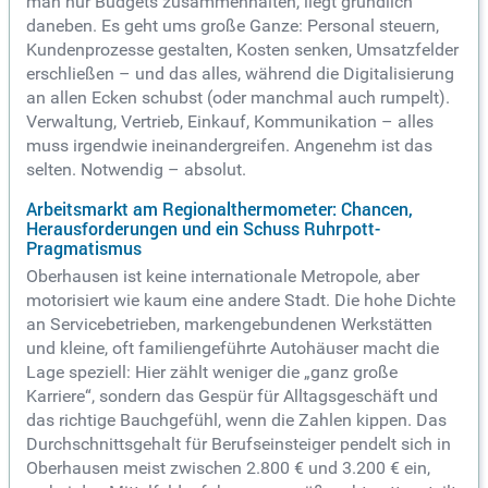
man nur Budgets zusammenhalten, liegt gründlich
daneben. Es geht ums große Ganze: Personal steuern,
Kundenprozesse gestalten, Kosten senken, Umsatzfelder
erschließen – und das alles, während die Digitalisierung
an allen Ecken schubst (oder manchmal auch rumpelt).
Verwaltung, Vertrieb, Einkauf, Kommunikation – alles
muss irgendwie ineinandergreifen. Angenehm ist das
selten. Notwendig – absolut.
Arbeitsmarkt am Regionalthermometer: Chancen,
Herausforderungen und ein Schuss Ruhrpott-
Pragmatismus
Oberhausen ist keine internationale Metropole, aber
motorisiert wie kaum eine andere Stadt. Die hohe Dichte
an Servicebetrieben, markengebundenen Werkstätten
und kleine, oft familiengeführte Autohäuser macht die
Lage speziell: Hier zählt weniger die „ganz große
Karriere“, sondern das Gespür für Alltagsgeschäft und
das richtige Bauchgefühl, wenn die Zahlen kippen. Das
Durchschnittsgehalt für Berufseinsteiger pendelt sich in
Oberhausen meist zwischen 2.800 € und 3.200 € ein,