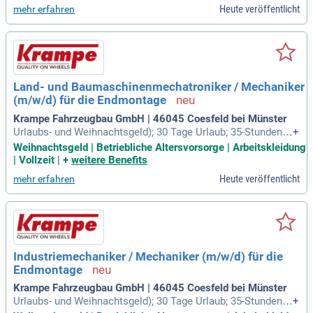
Heute veröffentlicht
mehr erfahren
Land- und Baumaschinenmechatroniker / Mechaniker
(m/w/d) für die Endmontage
Krampe Fahrzeugbau GmbH | 46045 Coesfeld bei Münster
Urlaubs- und Weihnachtsgeld); 30 Tage Urlaub; 35-Stunden-
+
Woche; Früh- und Spätschicht im Wochenwechsel (in der Sp
Weihnachtsgeld | Betriebliche Altersvorsorge | Arbeitskleidung
ätschichtwoche ist der Freitag frei); Zuschuss zur betrieblic
| Vollzeit
|
+
weitere Benefits
hen Altersvorsorge; kostenloses Wasser; regelmäßige Firm
Heute veröffentlicht
mehr erfahren
enevents; kostenlose
Industriemechaniker / Mechaniker (m/w/d) für die
Endmontage
Krampe Fahrzeugbau GmbH | 46045 Coesfeld bei Münster
Urlaubs- und Weihnachtsgeld); 30 Tage Urlaub; 35-Stunden-
+