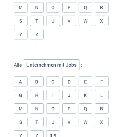
M
N
O
P
Q
R
S
T
U
V
W
X
Y
Z
Unternehmen mit Jobs
Alle
:
A
B
C
D
E
F
G
H
I
J
K
L
M
N
O
P
Q
R
S
T
U
V
W
X
Y
Z
0-9