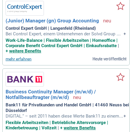
(Junior) Manager (gn) Group Accounting
Control Expert GmbH | Langenfeld (Rheinland)
Bei Control Expert, einem Unternehmen der Solvd Group mit
+
Sitz in München, bist du ganz vorne mit dabei, wenn es um I
Work-Life-Balance | Flexible Arbeitszeiten | Homeoffice |
nnovation im Kfz-Schadensmanagement geht.
Corporate Benefit Control Expert GmbH | Einkaufsrabatte
|
+
weitere Benefits
Heute veröffentlicht
mehr erfahren
Business Continuity Manager (m/w/d) /
Notfallbeauftragter (m/w/d)
Bank11 für Privatkunden und Handel GmbH | 41460 Neuss bei
Düsseldorf
DIGITAL.“ – seit 2011 haben diese Werte Bank11 zu einem s
+
tarken und anhaltenden Wachstum verholfen; insbesondere
Flexible Arbeitszeiten | Betriebliche Altersvorsorge |
als Finanzpartner des mittelständischen Kfz-Handels.
Kinderbetreuung | Vollzeit
|
+
weitere Benefits