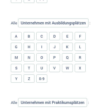
Unternehmen mit Ausbildungsplätzen
Alle
:
A
B
C
D
E
F
G
H
I
J
K
L
M
N
O
P
Q
R
S
T
U
V
W
X
Y
Z
0-9
Unternehmen mit Praktikumsplätzen
Alle
: