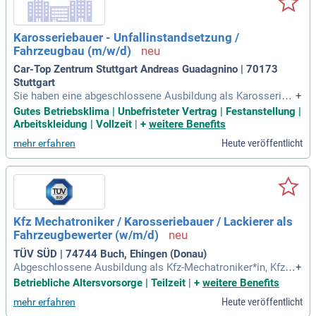
Karosseriebauer - Unfallinstandsetzung /
Fahrzeugbau (m/w/d)
Car-Top Zentrum Stuttgart Andreas Guadagnino | 70173
Stuttgart
Sie haben eine abgeschlossene Ausbildung als Karosserie-
+
und Fahrzeugbaumechaniker (m/w/d) oder eine vergleichbar
Gutes Betriebsklima | Unbefristeter Vertrag | Festanstellung |
e Qualifikation und mindestens drei Jahre Berufserfahrung i
Arbeitskleidung | Vollzeit
|
+
weitere Benefits
n diesem Bereich; Idealerweise bringen zudem bereits Beruf
Heute veröffentlicht
mehr erfahren
serfahrung in der Unfallinstandsetzung
Kfz Mechatroniker / Karosseriebauer / Lackierer als
Fahrzeugbewerter (w/m/d)
TÜV SÜD | 74744 Buch, Ehingen (Donau)
Abgeschlossene Ausbildung als Kfz-Mechatroniker*in, Kfz-
+
Mechaniker*in, Karosseriebauer*in, Kfz-Lackierer*in oder Be
Betriebliche Altersvorsorge | Teilzeit
|
+
weitere Benefits
rufserfahrung im Kfz-Bereich; Gutes technisches Auffassung
Heute veröffentlicht
mehr erfahren
svermögen; Schnelles Erfassen und Einschätzen des Zustan