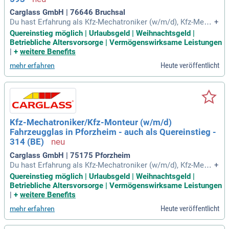
Carglass GmbH | 76646 Bruchsal
Du hast Erfahrung als Kfz-Mechatroniker (w/m/d), Kfz-Mech
+
aniker (w/m/d) oder Karosseriebauer (w/m/d)? Wir freuen u
Quereinstieg möglich | Urlaubsgeld | Weihnachtsgeld |
ns, dich kennenzulernen. Auch Quereinsteiger*innen (z. B.
Betriebliche Altersvorsorge | Vermögenswirksame Leistungen
|
+
weitere Benefits
Heute veröffentlicht
mehr erfahren
Kfz-Mechatroniker/Kfz-Monteur (w/m/d)
Fahrzeugglas in Pforzheim - auch als Quereinstieg -
314 (BE)
Carglass GmbH | 75175 Pforzheim
Du hast Erfahrung als Kfz-Mechatroniker (w/m/d), Kfz-Mech
+
aniker (w/m/d) oder Karosseriebauer (w/m/d)? Wir freuen u
Quereinstieg möglich | Urlaubsgeld | Weihnachtsgeld |
ns, dich kennenzulernen. Auch Quereinsteiger*innen (z. B.
Betriebliche Altersvorsorge | Vermögenswirksame Leistungen
|
+
weitere Benefits
Heute veröffentlicht
mehr erfahren