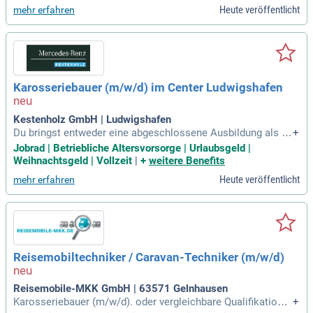
echnisches Verständnis &
Heute veröffentlicht
mehr erfahren
Karosseriebauer (m/w/d) im Center Ludwigshafen
Kestenholz GmbH | Ludwigshafen
Du bringst entweder eine abgeschlossene Ausbildung als K
+
arosserie- und Fahrzeugbaumechatroniker mit oder hast ein
Jobrad | Betriebliche Altersvorsorge | Urlaubsgeld |
e vergleichbare Qualifikation im KFZ-Handwerk; Dein handw
Weihnachtsgeld | Vollzeit
|
+
weitere Benefits
erkliches Geschick, verbunden mit einer hohen Lösungsorie
Heute veröffentlicht
mehr erfahren
ntierung, zeichnet Dich
Reisemobiltechniker / Caravan-Techniker (m/w/d)
Reisemobile-MKK GmbH | 63571 Gelnhausen
Karosseriebauer (m/w/d). oder vergleichbare Qualifikation;
+