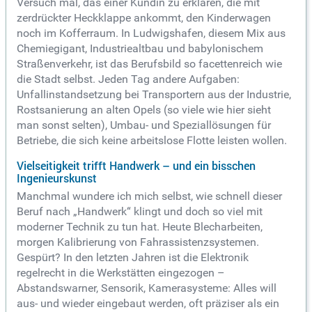
Versuch mal, das einer Kundin zu erklären, die mit
zerdrückter Heckklappe ankommt, den Kinderwagen
noch im Kofferraum. In Ludwigshafen, diesem Mix aus
Chemiegigant, Industriealtbau und babylonischem
Straßenverkehr, ist das Berufsbild so facettenreich wie
die Stadt selbst. Jeden Tag andere Aufgaben:
Unfallinstandsetzung bei Transportern aus der Industrie,
Rostsanierung an alten Opels (so viele wie hier sieht
man sonst selten), Umbau- und Speziallösungen für
Betriebe, die sich keine arbeitslose Flotte leisten wollen.
Vielseitigkeit trifft Handwerk – und ein bisschen
Ingenieurskunst
Manchmal wundere ich mich selbst, wie schnell dieser
Beruf nach „Handwerk“ klingt und doch so viel mit
moderner Technik zu tun hat. Heute Blecharbeiten,
morgen Kalibrierung von Fahrassistenzsystemen.
Gespürt? In den letzten Jahren ist die Elektronik
regelrecht in die Werkstätten eingezogen –
Abstandswarner, Sensorik, Kamerasysteme: Alles will
aus- und wieder eingebaut werden, oft präziser als ein