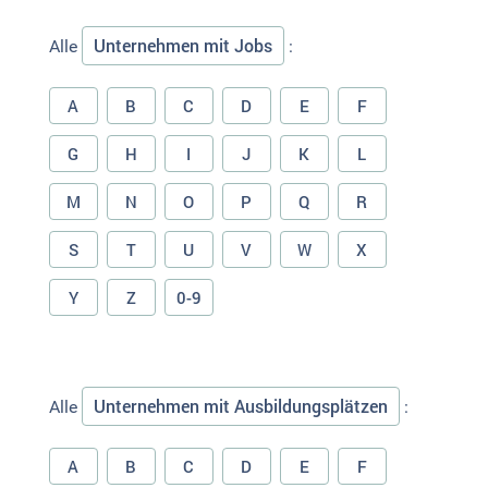
Unternehmen mit Jobs
Alle
:
A
B
C
D
E
F
G
H
I
J
K
L
M
N
O
P
Q
R
S
T
U
V
W
X
Y
Z
0-9
Unternehmen mit Ausbildungsplätzen
Alle
:
A
B
C
D
E
F