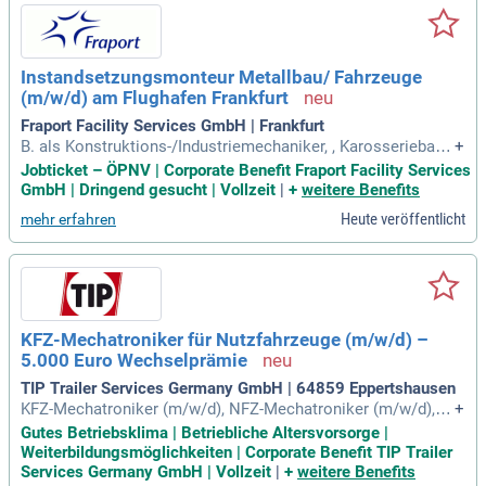
Instandsetzungsmonteur Metallbau/ Fahrzeuge
(m/w/d) am Flughafen Frankfurt
Fraport Facility Services GmbH | Frankfurt
B. als Konstruktions-/Industriemechaniker, , Karosseriebaue
+
r oder in einem vergleichbaren Beruf; Schweißkenntnisse; K
Jobticket – ÖPNV | Corporate Benefit Fraport Facility Services
enntnisse relevanter Normen und Richtlinien wünschenswer
GmbH | Dringend gesucht | Vollzeit
|
+
weitere Benefits
t; Bereitschaft zum Schichtdienst; Führerschein der Klasse
Heute veröffentlicht
mehr erfahren
B; Gute Deutschkenntnisse
KFZ-Mechatroniker für Nutzfahrzeuge (m/w/d) –
5.000 Euro Wechselprämie
TIP Trailer Services Germany GmbH | 64859 Eppertshausen
KFZ-Mechatroniker (m/w/d), NFZ-Mechatroniker (m/w/d), L
+
andmaschinenmechaniker (m/w/d), Karosserie- & Fahrzeug
Gutes Betriebsklima | Betriebliche Altersvorsorge |
baumechaniker (m/w/d), Metallbauer oder vergleichbar (m/
Weiterbildungsmöglichkeiten | Corporate Benefit TIP Trailer
w/d); Erfahrung im NFZ-/Truck-/Trailer-Bereich von Vorteil; T
Services Germany GmbH | Vollzeit
|
+
weitere Benefits