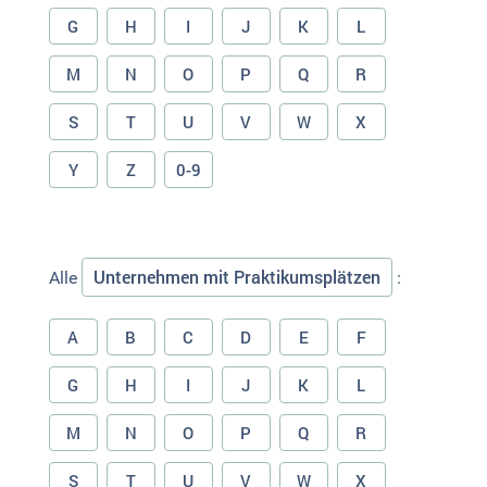
G
H
I
J
K
L
M
N
O
P
Q
R
S
T
U
V
W
X
Y
Z
0-9
Unternehmen mit Praktikumsplätzen
Alle
:
A
B
C
D
E
F
G
H
I
J
K
L
M
N
O
P
Q
R
S
T
U
V
W
X