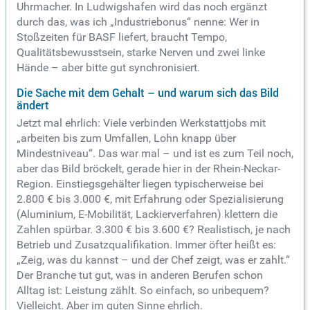
Uhrmacher. In Ludwigshafen wird das noch ergänzt
durch das, was ich „Industriebonus“ nenne: Wer in
Stoßzeiten für BASF liefert, braucht Tempo,
Qualitätsbewusstsein, starke Nerven und zwei linke
Hände – aber bitte gut synchronisiert.
Die Sache mit dem Gehalt – und warum sich das Bild
ändert
Jetzt mal ehrlich: Viele verbinden Werkstattjobs mit
„arbeiten bis zum Umfallen, Lohn knapp über
Mindestniveau“. Das war mal – und ist es zum Teil noch,
aber das Bild bröckelt, gerade hier in der Rhein-Neckar-
Region. Einstiegsgehälter liegen typischerweise bei
2.800 € bis 3.000 €, mit Erfahrung oder Spezialisierung
(Aluminium, E-Mobilität, Lackierverfahren) klettern die
Zahlen spürbar. 3.300 € bis 3.600 €? Realistisch, je nach
Betrieb und Zusatzqualifikation. Immer öfter heißt es:
„Zeig, was du kannst – und der Chef zeigt, was er zahlt.“
Der Branche tut gut, was in anderen Berufen schon
Alltag ist: Leistung zählt. So einfach, so unbequem?
Vielleicht. Aber im guten Sinne ehrlich.