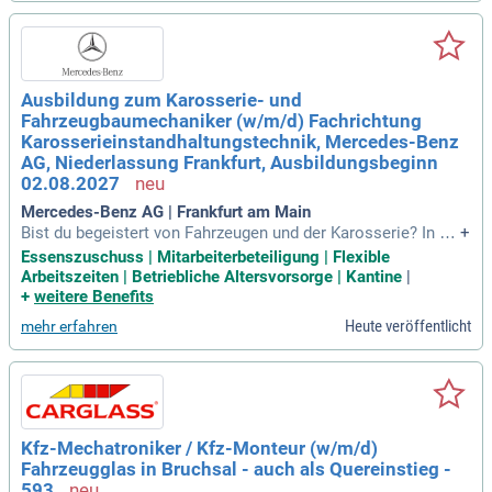
ds von Gebrauchtfahrzeugen
Ausbildung zum Karosserie- und
Fahrzeugbaumechaniker (w/m/d) Fachrichtung
Karosserieinstandhaltungstechnik, Mercedes-Benz
AG, Niederlassung Frankfurt, Ausbildungsbeginn
02.08.2027
Mercedes-Benz AG | Frankfurt am Main
Bist du begeistert von Fahrzeugen und der Karosserie? In un
+
serer Ausbildung lernst du alles, um Autos, wie Mercedes-B
Essenszuschuss | Mitarbeiterbeteiligung | Flexible
enz, zum Glänzen zu bringen. Du bewertest Karosserieschäd
Arbeitszeiten | Betriebliche Altersvorsorge | Kantine
|
en, führst Reparaturen und Montagen durch, und wartest Fah
+
weitere Benefits
rzeug- und Betriebssysteme. Technisches Verständnis, hand
Heute veröffentlicht
mehr erfahren
werkliches Talent sowie Grundkenntnisse in Mathematik un
d Physik sind essenziell. Zudem ist ein gutes räumliches Vo
rstellungsvermögen und Sorgfalt gefragt, um präzise arbeite
n zu können. Wir freuen uns besonders über Bewerbungen v
on Menschen mit Behinderungen, die Teil unseres Teams w
erden möchten.
Kfz-Mechatroniker / Kfz-Monteur (w/m/d)
Fahrzeugglas in Bruchsal - auch als Quereinstieg -
593