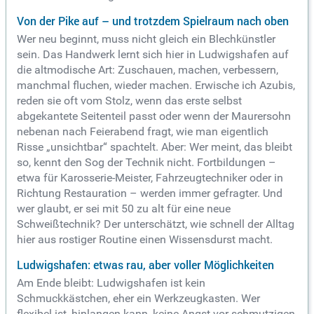
Von der Pike auf – und trotzdem Spielraum nach oben
Wer neu beginnt, muss nicht gleich ein Blechkünstler
sein. Das Handwerk lernt sich hier in Ludwigshafen auf
die altmodische Art: Zuschauen, machen, verbessern,
manchmal fluchen, wieder machen. Erwische ich Azubis,
reden sie oft vom Stolz, wenn das erste selbst
abgekantete Seitenteil passt oder wenn der Maurersohn
nebenan nach Feierabend fragt, wie man eigentlich
Risse „unsichtbar“ spachtelt. Aber: Wer meint, das bleibt
so, kennt den Sog der Technik nicht. Fortbildungen –
etwa für Karosserie-Meister, Fahrzeugtechniker oder in
Richtung Restauration – werden immer gefragter. Und
wer glaubt, er sei mit 50 zu alt für eine neue
Schweißtechnik? Der unterschätzt, wie schnell der Alltag
hier aus rostiger Routine einen Wissensdurst macht.
Ludwigshafen: etwas rau, aber voller Möglichkeiten
Am Ende bleibt: Ludwigshafen ist kein
Schmuckkästchen, eher ein Werkzeugkasten. Wer
flexibel ist, hinlangen kann, keine Angst vor schmutzigen