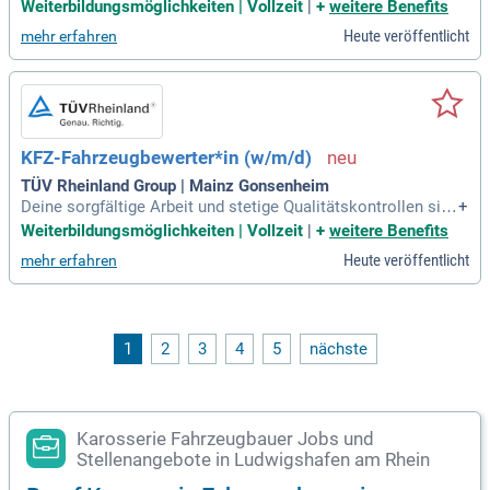
Erfahrung im Bereich Fahrzeugausbau, Zubehörmontage od
Weiterbildungsmöglichkeiten | Vollzeit
|
+
weitere Benefits
er Diagnose; Kenntnisse in Elektrik, Gas- und Sanitärtechnik
Heute veröffentlicht
mehr erfahren
von Vorteil; Strukturierte, sorgfältige und eigenverantwortlic
he Arbeitsweise
KFZ-Fahrzeugbewerter*in (w/m/d)
TÜV Rheinland Group | Mainz Gonsenheim
Deine sorgfältige Arbeit und stetige Qualitätskontrollen sich
+
erst du die Zufriedenheit unserer Kunden und den hohen Sta
Weiterbildungsmöglichkeiten | Vollzeit
|
+
weitere Benefits
ndard unseres Hauses: Abgeschlossene Ausbildung im Kfz-
Heute veröffentlicht
mehr erfahren
Bereich (z.B. als Kfz-Mechatroniker*in, Serviceberater*in, Kfz
-Mechaniker*in, Karosseriebauer
1
2
3
4
5
nächste
Karosserie Fahrzeugbauer Jobs und
Stellenangebote in Ludwigshafen am Rhein