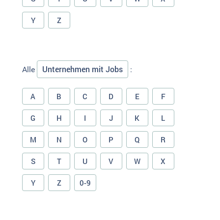
Y
Z
Unternehmen mit Jobs
Alle
:
A
B
C
D
E
F
G
H
I
J
K
L
M
N
O
P
Q
R
S
T
U
V
W
X
Y
Z
0-9