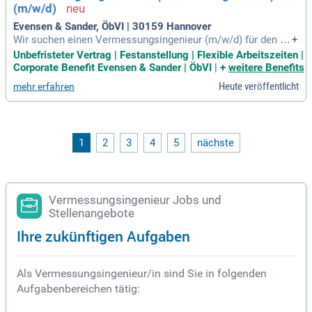
(m/w/d)
hre Fähigkeiten einzubringen!
Evensen & Sander, ÖbVI | 30159 Hannover
Wir suchen einen Vermessungsingenieur (m/w/d) für den A
+
ußendienst mit Schwerpunkt auf Kataster- und Ingenieurver
Unbefristeter Vertrag | Festanstellung | Flexible Arbeitszeiten |
messung. Ihre Aufgaben umfassen Liegenschaftsvermessu
Corporate Benefit Evensen & Sander | ÖbVI
|
+
weitere Benefits
ngen, Absteckungen für Bauvorhaben und technische Verme
Heute veröffentlicht
mehr erfahren
ssungen. Dabei nutzen Sie moderne GNSS- und Tachymetert
echnik sowie innovative Methoden wie Laserscanning und
UAV-Einsätze. Voraussetzung ist ein abgeschlossenes Stud
ium in Vermessung, Geodäsie oder Geoinformation. Sie soll
ten teamfähig und kommunikativ sein, um erfolgreich mit Ei
1
2
3
4
5
nächste
gentümern und Auftraggebern zusammenzuarbeiten. Freuen
Sie sich auf eine unbefristete Festanstellung mit flexiblen A
rbeitszeiten in einem engagierten Team!
Vermessungsingenieur Jobs und
Stellenangebote
Ihre zukünftigen Aufgaben
Als Vermessungsingenieur/in sind Sie in folgenden
Aufgabenbereichen tätig: