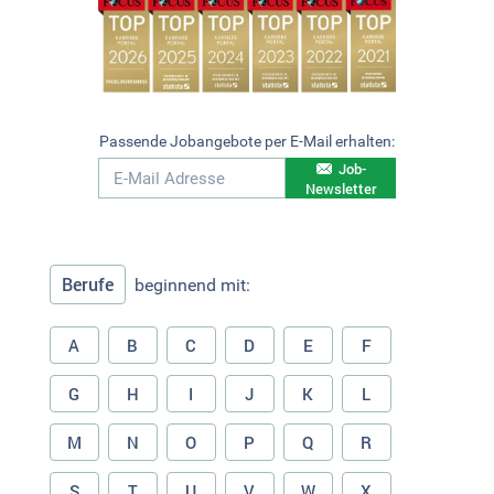
Passende Jobangebote per E-Mail erhalten:
Job-
Newsletter
Berufe
beginnend mit:
A
B
C
D
E
F
G
H
I
J
K
L
M
N
O
P
Q
R
S
T
U
V
W
X