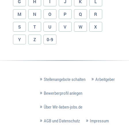
G
H
I
J
K
L
M
N
O
P
Q
R
S
T
U
V
W
X
Y
Z
0-9
Stellenangebote schalten
Arbeitgeber
Bewerberprofil anlegen
Über Wir-lieben-jobs.de
AGB und Datenschutz
Impressum