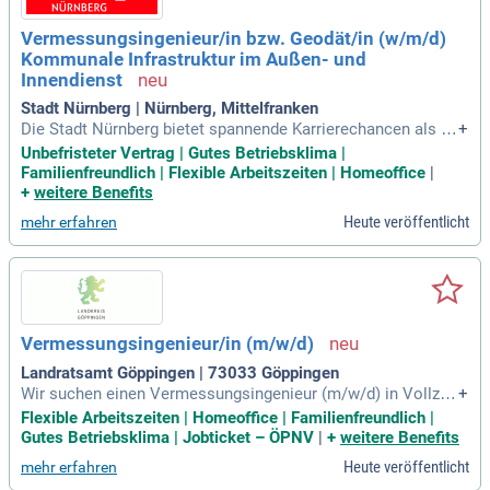
Vermessungsingenieur/in bzw. Geodät/in (w/m/d)
Kommunale Infrastruktur im Außen- und
Innendienst
Stadt Nürnberg | Nürnberg, Mittelfranken
Die Stadt Nürnberg bietet spannende Karrierechancen als V
+
ermessungsingenieur/in bzw. Geodät/in (m/w/d) im Bereich
Unbefristeter Vertrag | Gutes Betriebsklima |
Kommunale Infrastruktur. Die Stelle beim Amt für Geoinfor
Familienfreundlich | Flexible Arbeitszeiten | Homeoffice
|
mation und Bodenordnung ist unbefristet und kann in Vollze
+
weitere Benefits
it oder Teilzeit besetzt werden. Bewerbungen sind bis zum 0
Heute veröffentlicht
mehr erfahren
3.09.2026 möglich und bieten eine attraktive Bezahlung in E
Gr. 11 TVöD bzw. BGr. A11 Bay BesG. Die Stadtverwaltung N
ürnberg ist ein moderner Arbeitgeber für über 500.000 Bürge
r. Mit 12.500 Mitarbeitenden gestalten wir aktiv die Zukunft
unserer Stadt. Profitieren Sie von vielfältigen Entwicklungs
möglichkeiten und einem inspirierenden Arbeitsumfeld!
Vermessungsingenieur/in (m/w/d)
Landratsamt Göppingen | 73033 Göppingen
Wir suchen einen Vermessungsingenieur (m/w/d) in Vollzeit
+
zur Verstärkung unseres Teams. Ihre Aufgaben umfassen di
Flexible Arbeitszeiten | Homeoffice | Familienfreundlich |
e Verbesserung des Liegenschaftskatasters, die Mitwirkung
Gutes Betriebsklima | Jobticket – ÖPNV
|
+
weitere Benefits
an der Digitalisierung von Akten und die Unterstützung der T
Heute veröffentlicht
mehr erfahren
eamkoordination. Voraussetzung ist ein Studium als Dipl.-In