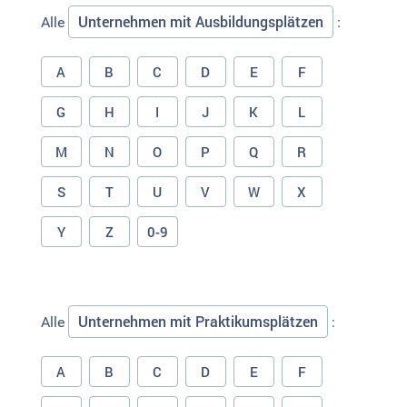
Unternehmen mit Ausbildungsplätzen
Alle
:
A
B
C
D
E
F
G
H
I
J
K
L
M
N
O
P
Q
R
S
T
U
V
W
X
Y
Z
0-9
Unternehmen mit Praktikumsplätzen
Alle
:
A
B
C
D
E
F