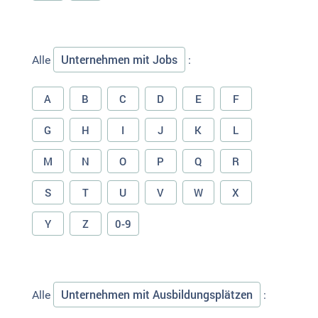
Unternehmen mit Jobs
Alle
:
A
B
C
D
E
F
G
H
I
J
K
L
M
N
O
P
Q
R
S
T
U
V
W
X
Y
Z
0-9
Unternehmen mit Ausbildungsplätzen
Alle
: