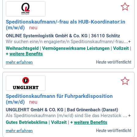
en Unternehmensbeteiligung an Aktien sowie der Option auf
Home-Office. Genießen Sie 28 Tage Urlaub, mit 30 Tagen na
ch fünf Jahren Betriebszugehörigkeit. Werden Sie Teil eines
familiären Teamgeists in einem international agierenden Un
Speditionskaufmann/-frau als HUB-Koordinator:in
ternehmen mit über 45 Jahren Erfolgsgeschichte!
(m/w/d)
ONLINE Systemlogistik GmbH & Co. KG | 36110 Schlitz
Wir suchen eine/n engagierte/n Speditionskaufmann/-frau f
+
ür unseren Zentral-HUB in Schlitz. Ihre Hauptaufgabe besteh
Weihnachtsgeld | Vermögenswirksame Leistungen | Vollzeit
|
t in der Koordination der Tagesverladungen und der Beschaf
+
weitere Benefits
fung von LKW für Überhangtransporte. Zu Ihren weiteren Auf
Heute veröffentlicht
mehr erfahren
gaben gehören die Fakturierung von Transportaufträgen und
die effektive Sendungserfassung. Sie identifizieren und behe
ben Fehlerquellen in Bereichen wie Gefahrgut und internatio
nalen Sendungen. Zudem koordinieren Sie das Lagerperson
al, unterstützen die Betriebsstättenleitung und pflegen den K
ontakt zu unseren Systempartnern. Werden Sie Teil unseres
Speditionskaufmann für Fuhrparkdisposition
Teams und gestalten Sie aktiv die Einhaltung sowie Weitere
(m/w/d)
ntwicklung unserer Qualitätsstandards.
UNGLEHRT GmbH & CO. KG | Bad Grönenbach (Darast)
Als Speditionskaufmann (m/w/d) sind Sie das Herzstück un
+
serer Logistik. Ihre Hauptaufgabe besteht darin, die pünktlic
Gutes Betriebsklima | Vollzeit
|
+
weitere Benefits
he Anlieferung von Pflastersteinen und Schachtprodukten z
Heute veröffentlicht
mehr erfahren
u gewährleisten. Sie koordinieren sowohl unseren Fuhrpark