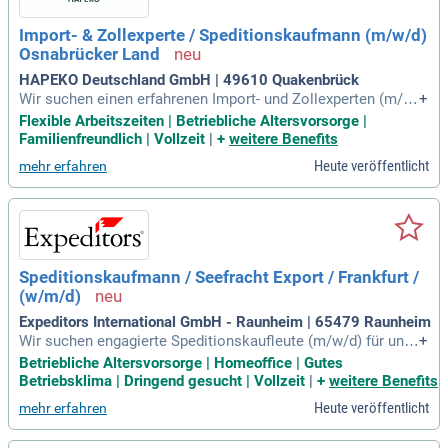
zesse und managen Fahrzeuge effizient im Yard-System. Mit
Ihrer Unterstützung verbessern wir die Logistik unserer Kun
Import- & Zollexperte / Speditionskaufmann (m/w/d)
den und gestalten das Transportwesen von morgen nachhal
Osnabrücker Land
tig und innovativ.
HAPEKO Deutschland GmbH | 49610 Quakenbrück
Wir suchen einen erfahrenen Import- und Zollexperten (m/
+
w/d), um internationale Warenströme effizient zu steuern. Ih
Flexible Arbeitszeiten | Betriebliche Altersvorsorge |
re Hauptaufgaben umfassen die Verantwortung für Importpr
Familienfreundlich | Vollzeit
|
+
weitere Benefits
ozesse und die Mitgestaltung von Fracht- und Zollmanagem
Heute veröffentlicht
mehr erfahren
ent für verschiedene Tochtergesellschaften. Perspektivisch
haben Sie die Möglichkeit, als Teamleitung Verantwortung z
u übernehmen. Zu Ihren Aufgaben gehört die eigenverantwor
tliche Planung, Koordination und Überwachung der Transpor
tabläufe. Sie kümmern sich um die Abwicklung aller Zollfor
malitäten und die Verwaltung relevanter Dokumente. Wenn
Speditionskaufmann / Seefracht Export / Frankfurt /
Sie an dieser spannenden Herausforderung interessiert sin
(w/m/d)
d, freuen wir uns auf Ihre Bewerbung!
Expeditors International GmbH - Raunheim | 65479 Raunheim
Wir suchen engagierte Speditionskaufleute (m/w/d) für uns
+
ere Seefracht in der Hauptzentrale in Frankfurt. Die Stelle ist
Betriebliche Altersvorsorge | Homeoffice | Gutes
ab sofort in Vollzeit (40 Stunden pro Woche, Montag bis Fre
Betriebsklima | Dringend gesucht | Vollzeit
|
+
weitere Benefits
itag) verfügbar. Unser Unternehmen bietet eine Vielzahl von
Heute veröffentlicht
mehr erfahren
Benefits, darunter betriebliche Altersvorsorge, VWL und Bike
leasing. Darüber hinaus profitieren Sie von einer vergünstigt