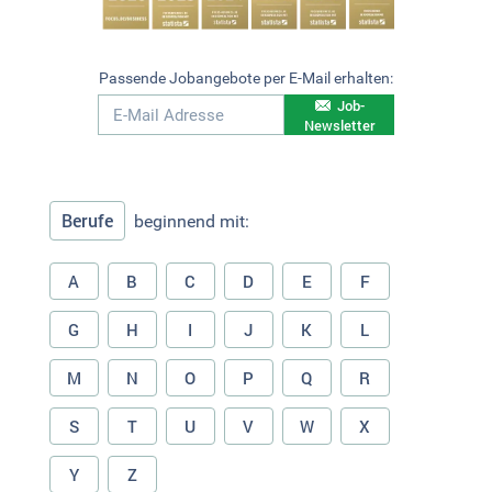
Passende Jobangebote per E-Mail erhalten:
Job-
Newsletter
Berufe
beginnend mit:
A
B
C
D
E
F
G
H
I
J
K
L
M
N
O
P
Q
R
S
T
U
V
W
X
Y
Z