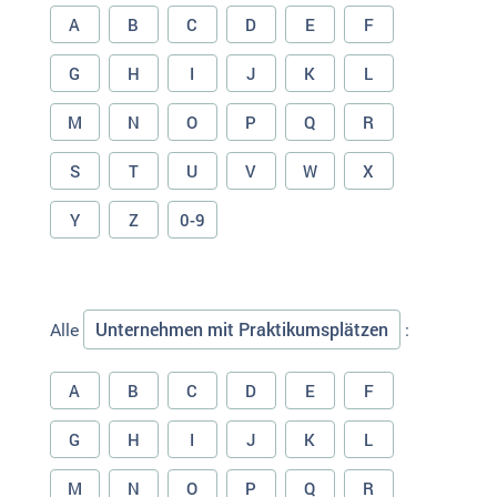
A
B
C
D
E
F
G
H
I
J
K
L
M
N
O
P
Q
R
S
T
U
V
W
X
Y
Z
0-9
Unternehmen mit Praktikumsplätzen
Alle
:
A
B
C
D
E
F
G
H
I
J
K
L
M
N
O
P
Q
R