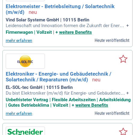
Elektromeister - Betriebsleitung / Solartechnik
(m/w/d)
Vind Solar Systeme GmbH | 10115 Berlin
Leidenschaft und Innovation formen die Zukunft der Energi
+
e. Unsere Mission ist es, die Energiewende für Hausbesitzer
Firmenwagen | Vollzeit
|
+
weitere Benefits
transparent und leicht zugänglich zu machen. Werde Teil un
Heute veröffentlicht
mehr erfahren
seres Teams und gestalte die digitale Planung von Solaranl
agen und Wärmepumpen. Hier kannst du deine Fachkenntni
sse einsetzen und aktiv zur nachhaltigen Energieversorgung
beitragen. Übernimm die Planung und Steuerung von Solarpr
ojekten sowie die fachliche Führung des Installationsteam
s. Sei der technische Ansprechpartner für Kunden und intern
Elektroniker - Energie- und Gebäudetechnik /
e Teams, und begleite spannende Projekte von der Abnahm
Solartechnik / Reparaturen (m/w/d)
e bis zur Inbetriebnahme.
EL-SOL-tec GmbH | 10115 Berlin
Du bist Elektroniker (m/w/d) für Energie- und Gebäudetechn
+
ik oder hast eine vergleichbare Qualifikation? Mit mindesten
Unbefristeter Vertrag | Flexible Arbeitszeiten | Arbeitskleidung
s 3 Jahren Erfahrung in erneuerbaren Energien bist du die pe
| Gutes Betriebsklima | Vollzeit
|
+
weitere Benefits
rfekte Ergänzung für unser Team. Du meisterst technische
Heute veröffentlicht
mehr erfahren
Herausforderungen mit Geschick und arbeitest lösungsorie
ntiert direkt bei unseren Kund:innen. Dein professionelles A
uftreten und klare Kommunikation sind für den Kundenkonta
kt entscheidend. Fließende Deutschkenntnisse (C1) gewährl