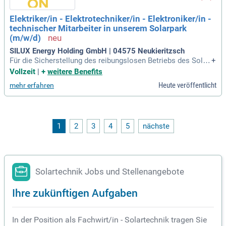
Elektriker/in - Elektrotechniker/in - Elektroniker/in -
technischer Mitarbeiter in unserem Solarpark
(m/w/d)
SILUX Energy Holding GmbH | 04575 Neukieritzsch
Für die Sicherstellung des reibungslosen Betriebs des Solar
+
park Witznitz (Module, Wechselrichter, Mittelspannungstran
Vollzeit
|
+
weitere Benefits
sformatoren) suchen wir einen Elektriker mit Führerschein,
Heute veröffentlicht
mehr erfahren
der unser Team bei der Wartung und Instandhaltung der elek
trischen Anlagen
1
2
3
4
5
nächste
Solartechnik Jobs und Stellenangebote
Ihre zukünftigen Aufgaben
In der Position als Fachwirt/in - Solartechnik tragen Sie