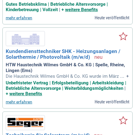
en Seite des Dreiländerecks Süd-Baden. Unser Fokus liegt a
Gutes Betriebsklima | Betriebliche Altersvorsorge |
uf der Durchführung von Projekten für Industrie, Gewerbe un
Kinderbetreuung | Vollzeit
|
+
weitere Benefits
d Privatkunden. Wir installieren Photovoltaikanlagen und int
Heute veröffentlicht
mehr erfahren
egrieren moderne Wärmepumpen. Zudem übernehmen wir d
ie fachgerechte Inbetriebnahme und garantieren durch regel
mäßige Wartungen einen reibungslosen Betrieb. Als zentral
e Ansprechperson koordinieren wir Nachunternehmer und si
chern höchste Ausführungsqualität in Abstimmung mit Ihre
n Wünschen. Wir gewährleisten technische Standards durch
Kundendiensttechniker SHK - Heizungsanlagen /
präzise Messungen nach DIN/VDE und bieten umfassende
Solarthermie / Photovoltaik (m/w/d)
Anlagendokumentation, um Ihnen den besten Service zu bie
ten.
HTW Haustechnik Wilmes GmbH & Co. KG | Spelle, Rheine,
Lingen (Ems)
Die Haustechnik Wilmes GmbH & Co. KG wurde im März 20
+
02 von Matthias Wilmes gegründet und ist seitdem als Meis
Unbefristeter Vertrag | Erfolgsbeteiligung | Arbeitskleidung |
ter-Fachbetrieb in Spelle tätig.
Betriebliche Altersvorsorge | Weiterbildungsmöglichkeiten
|
+
weitere Benefits
Heute veröffentlicht
mehr erfahren