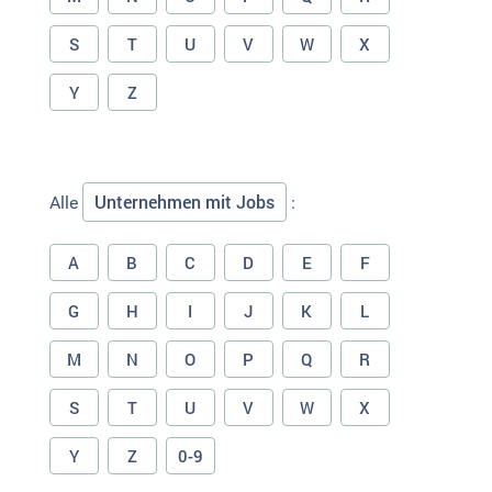
S
T
U
V
W
X
Y
Z
Unternehmen mit Jobs
Alle
:
A
B
C
D
E
F
G
H
I
J
K
L
M
N
O
P
Q
R
S
T
U
V
W
X
Y
Z
0-9