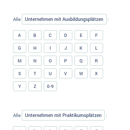
Unternehmen mit Ausbildungsplätzen
Alle
:
A
B
C
D
E
F
G
H
I
J
K
L
M
N
O
P
Q
R
S
T
U
V
W
X
Y
Z
0-9
Unternehmen mit Praktikumsplätzen
Alle
: