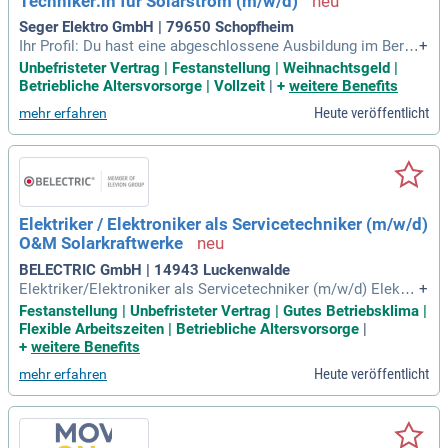
Techniker:in für Solarstrom (m/w/d)
Seger Elektro GmbH | 79650 Schopfheim
Ihr Profil: Du hast eine abgeschlossene Ausbildung im Berei
+
ch Elektrotechnik, Gebäudetechnik oder eine vergleichbare
Unbefristeter Vertrag | Festanstellung | Weihnachtsgeld |
Qualifikation; Du arbeitest strukturiert und eigenverantwortli
Betriebliche Altersvorsorge | Vollzeit
|
+
weitere Benefits
ch im Büro sowie auf Baustellen; Du trittst freundlich und pr
Heute veröffentlicht
mehr erfahren
ofessionell
Elektriker / Elektroniker als Servicetechniker (m/w/d)
O&M Solarkraftwerke
BELECTRIC GmbH | 14943 Luckenwalde
Elektriker/Elektroniker als Servicetechniker (m/w/d) Elektri
+
ker/Elektroniker als Servicetechniker (m/w/d) O&M Solarkr
Festanstellung | Unbefristeter Vertrag | Gutes Betriebsklima |
aftwerke Vollzeit, Luckenwalde, German O&M, Festanstellun
Flexible Arbeitszeiten | Betriebliche Altersvorsorge
|
g Aufgaben AC/DC ist ok für dich?
+
weitere Benefits
Heute veröffentlicht
mehr erfahren