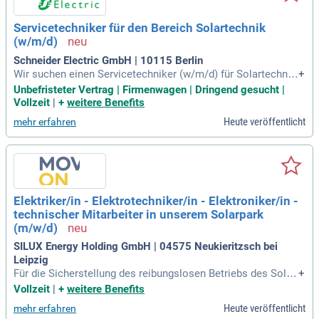
eisten reibungslose Abstimmungen im Team. Profitiere von
einem unbefristeten Arbeitsplatz, flexiblen Arbeitszeiten so
Servicetechniker für den Bereich Solartechnik
wie individuellen Weiterbildungsangeboten in deinem Fachb
(w/m/d)
ereich.
Schneider Electric GmbH | 10115 Berlin
Wir suchen einen Servicetechniker (w/m/d) für Solartechnik
+
in Berlin, Hamburg oder Hannover. Werde Teil von Schneider
Unbefristeter Vertrag | Firmenwagen | Dringend gesucht |
Electric und bewirb dich noch heute! Die Position ist unbefri
Vollzeit
|
+
weitere Benefits
stet und umfasst 40 Stunden pro Woche mit 30 Tagen Urlau
Heute veröffentlicht
mehr erfahren
b jährlich. Dein Aufgabenbereich beinhaltet die Wartung und
Instandsetzung unserer Zentralwechselrichter. Zudem unter
stützt du unser Support Center bei Kundenanfragen und dok
umentierst alle Einsätze. Sei bereit für deutschlandweite un
d internationale Einsätze, zum Beispiel in Frankreich oder D
ubai!
Elektriker/in - Elektrotechniker/in - Elektroniker/in -
technischer Mitarbeiter in unserem Solarpark
(m/w/d)
SILUX Energy Holding GmbH | 04575 Neukieritzsch bei
Leipzig
Für die Sicherstellung des reibungslosen Betriebs des Solar
+
park Witznitz (Module, Wechselrichter, Mittelspannungstran
Vollzeit
|
+
weitere Benefits
sformatoren) suchen wir einen Elektriker mit Führerschein,
Heute veröffentlicht
mehr erfahren
der unser Team bei der Wartung und Instandhaltung der elek