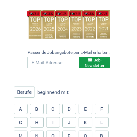
Passende Jobangebote per E-Mail erhalten:
Job-
Newsletter
Berufe
beginnend mit:
A
B
C
D
E
F
G
H
I
J
K
L
M
N
O
P
Q
R