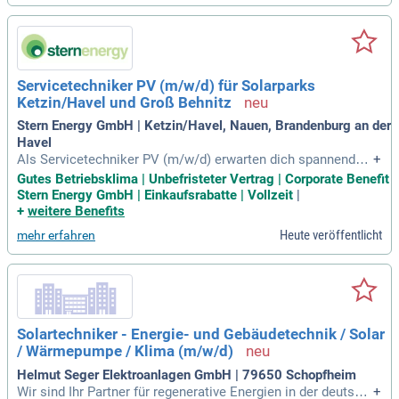
trischen Anlagen
Servicetechniker PV (m/w/d) für Solarparks
Ketzin/Havel und Groß Behnitz
Stern Energy GmbH | Ketzin/Havel, Nauen, Brandenburg an der
Havel
Als Servicetechniker PV (m/w/d) erwarten dich spannende
+
Aufgaben in den von uns betreuten Solarparks wie u. a. in K
Gutes Betriebsklima | Unbefristeter Vertrag | Corporate Benefit
etzin/Havel und Groß Behnitz im Bereich Wartung und Insta
Stern Energy GmbH | Einkaufsrabatte | Vollzeit
|
ndsetzung.
+
weitere Benefits
Heute veröffentlicht
mehr erfahren
Solartechniker - Energie- und Gebäudetechnik / Solar
/ Wärmepumpe / Klima (m/w/d)
Helmut Seger Elektroanlagen GmbH | 79650 Schopfheim
Wir sind Ihr Partner für regenerative Energien in der deutsch
+