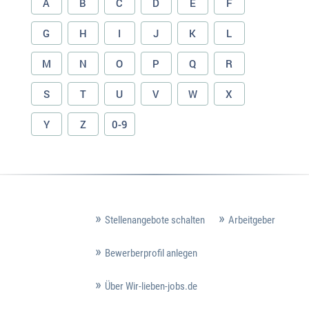
A
B
C
D
E
F
G
H
I
J
K
L
M
N
O
P
Q
R
S
T
U
V
W
X
Y
Z
0-9
Stellenangebote schalten
Arbeitgeber
Bewerberprofil anlegen
Über Wir-lieben-jobs.de