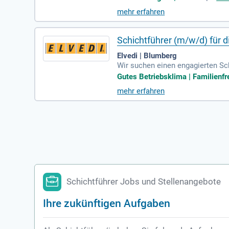
lität durch regelmäßige Produkte
mehr erfahren
n Produktionsprozess sicherzust
nd essenziell. Voraussetzungen s
ation.
Schichtführer (m/w/d) für d
Elvedi | Blumberg
Wir suchen einen engagierten Sch
ontrolle, das Einteilen der Mit
Gutes Betriebsklima | Familienfre
hkenntnisse verfügen und Erfahr
mehr erfahren
zusätzlich sind Kenntnisse im MA
Unternehmen mit flachen Hierarch
möglichem Einstellungstermin!
Schichtführer Jobs und Stellenangebote
Ihre zukünftigen Aufgaben