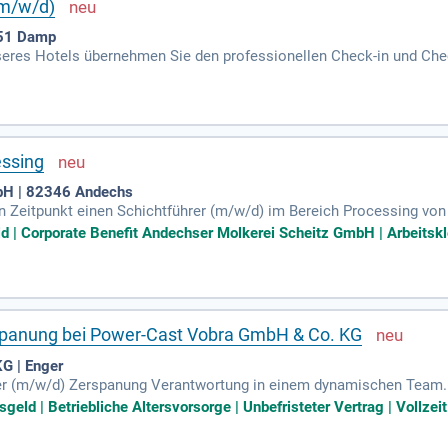
(m/w/d)
351 Damp
eres Hotels übernehmen Sie den professionellen Check-in und Chec
etreuung während des Aufenthalts, ergänzt durch die sorgfältige B
nd Stornoschreiben und kümmern sich um Debitorenbearbeitung. Als
lich und unterstützen die Einarbeitung neuer Kollegen. Ihre Struktu
enführung. Mit Ihrer Gästeorientierung und Organisationstalent ste
eit unserer Gäste stets im Vordergrund steht.
essing
bH | 82346 Andechs
Zeitpunkt einen Schichtführer (m/w/d) im Bereich Processing von M
technik zur Herstellung von ESL-Milch, Joghurt und Quark. Sie fü
d | Corporate Benefit Andechser Molkerei Scheitz GmbH | Arbeitskle
einen reibungslosen Ablauf aller Anlagen. Ihre Verantwortung umfas
ie die Überwachung von Produktionsqualitäten. Zudem agieren Sie a
und Qualitätssicherung. Werden Sie Teil unseres dynamischen Teams
spanung bei Power-Cast Vobra GmbH & Co. KG
G | Enger
er (m/w/d) Zerspanung Verantwortung in einem dynamischen Team. 
n Dreh- und Bearbeitungszentren. Sie arbeiten präzise nach techn
eld | Betriebliche Altersvorsorge | Unbefristeter Vertrag | Vollzeit
dem optimieren Sie Rüstvorgänge und Zerspanungsprozesse zur Siche
 um die Einarbeitung und Führung der Mitarbeitenden geht. Vorauss