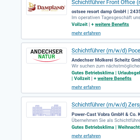
Schichtführer Front Office 
ostsee resort damp GmbH | 24
Im operativen Tagesgeschäft uns
t die umfassende Beratung und B
Vollzeit
|
+
weitere Benefits
udem erstellen Sie Gutscheine u
mehr erfahren
eam führen Sie Mitarbeitende fach
lung und die ordnungsgemäße Kass
halten werden und die Zufriedenh
Schichtführer (m/w/d) Poc
Andechser Molkerei Scheitz Gm
Wir suchen zum nächstmöglichen 
enen Sie unsere moderne Prozess
Gutes Betriebsklima | Urlaubsgel
ichtbetriebs und gewährleisten 
| Vollzeit
|
+
weitere Benefits
dem System FELIX / Pro LeiT sow
mehr erfahren
Abteilungen wie Instandhaltung 
irtschaft aktiv mit!
Schichtführer (m/w/d) Zer
Power-Cast Vobra GmbH & Co. K
Übernehmen Sie als Schichtführ
nd Bedienung von CNC-gesteuerte
Gutes Betriebsklima | Weihnachtsg
g Qualitätskontrollen durch. Zu
mehr erfahren
hkompetenz ist gefragt, wenn es