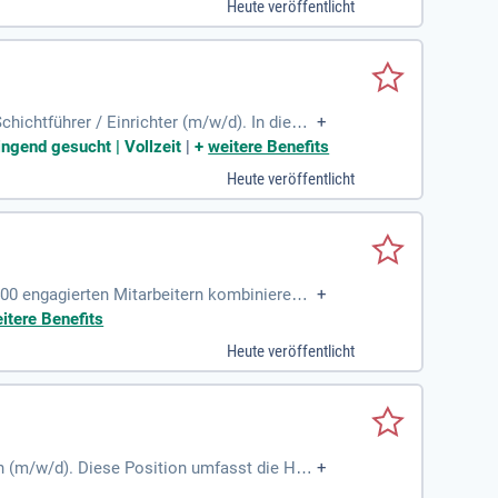
Heute veröffentlicht
 Abläufe an der Rezeption und sorgst für ei
ue Prozesse!
ichtführer / Einrichter (m/w/d). In dieser
+
. Du koordinierst das Tagesgeschäft und st
ngend gesucht | Vollzeit
|
+
weitere Benefits
d implementierst kontinuierliche Verbesser
Heute veröffentlicht
nen stabilen Produktionsablauf. Eng arbei
zienz.
 400 engagierten Mitarbeitern kombinieren
+
lity First" sichert höchste Standards für
itere Benefits
lieder, die unser dynamisches Umfeld ber
Heute veröffentlicht
itsklima. Werden Sie Teil unseres Teams u
n (m/w/d). Diese Position umfasst die Her
+
aschinen und Anlagen, garantieren die Qua