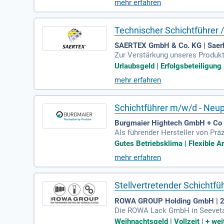
mehr erfahren
ihnachtsfeier fördern den Teamge
nen reibungslosen Service. Bring
Technischer Schichtführer /
SAERTEX GmbH & Co. KG | Saerb
Zur Verstärkung unseres Produkti
verantwortungsvollen Position st
Urlaubsgeld | Erfolgsbeteiligung
ehst den Mitarbeitenden bei Fra
mehr erfahren
ungen. Frühe Erkennung von Abwe
tend mit dem Schichtmeister, unt
Schichtführer m/w/d - Neup
Burgmaier Hightech GmbH + Co
Als führender Hersteller von Prä
wir Entwicklung, Konstruktion un
Gutes Betriebsklima | Flexible Ar
unsere Kunden weltweit. Angesic
mehr erfahren
eichern möchten. Bei uns erwart
nd gestalten Sie die Zukunft mit
Stellvertretender Schichtf
ROWA GROUP Holding GmbH | 2
Die ROWA Lack GmbH in Seevetal 
stellung von Produkten nach Rez
Weihnachtsgeld | Vollzeit
|
+
wei