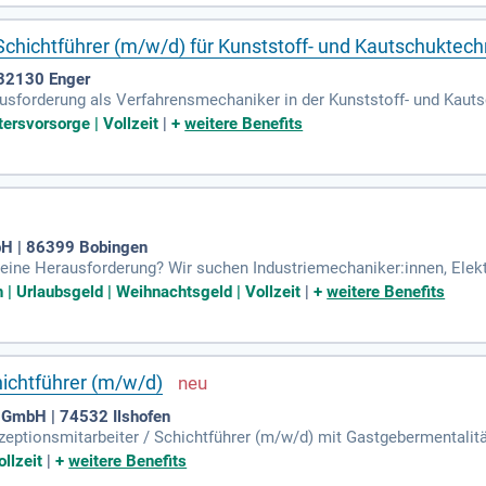
fundierte Kenntnisse in Zerspanungs- und CNC-Technik.
chichtführer (m/w/d) für Kunststoff- und Kautschuktech
32130 Enger
sforderung als Verfahrensmechaniker in der Kunststoff- und Kauts
osen und termingerechten Fertigungsprozess. Sie übernehmen die Ve
tersvorsorge | Vollzeit
|
+
weitere Benefits
aschinen sowie Robotersysteme. Darüber hinaus analysieren Sie P
Prüfung und Dokumentation von Kunststoffteilen nach strengen Qua
 von Ordnung in Ihrem Arbeitsbereich. Eine abgeschlossene Ausbild
 für Ihren Erfolg.
H | 86399 Bobingen
n eine Herausforderung? Wir suchen Industriemechaniker:innen, Elek
platz bietet abwechslungsreiche Projekte in einer innovativen Bran
| Urlaubsgeld | Weihnachtsgeld | Vollzeit
|
+
weitere Benefits
bewusstsein sind für Sie selbstverständlich, ebenso wie die Berei
zleistungen wie Urlaubsgeld und Weihnachtsgeld. Bewerben Sie sich 
hichtführer (m/w/d)
a GmbH | 74532 Ilshofen
eptionsmitarbeiter / Schichtführer (m/w/d) mit Gastgebermentalitä
ich eine vielseitige Aufgabe mit internationalem Gästekontakt sowi
llzeit
|
+
weitere Benefits
istungsgerechte Bezahlung und interne Weiterbildungsmöglichkeiten