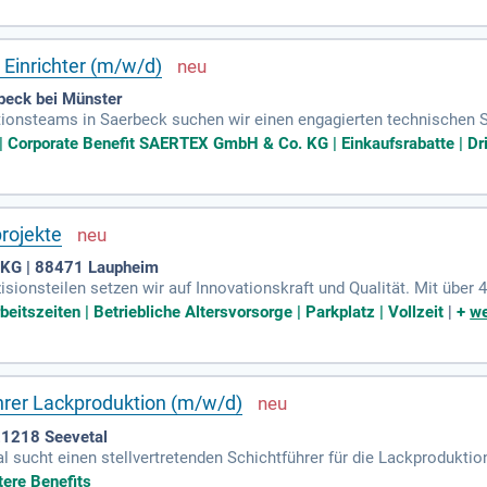
ist. Du bist der Ansprechpartner für Gästeanliegen, koordinierst die
e deine Hotelrezeptionserfahrung bei uns ein und gestalte aktiv ne
 Einrichter (m/w/d)
eck bei Münster
onsteams in Saerbeck suchen wir einen engagierten technischen Sch
euerst du fachlich dein Team und garantierst reibungslose Abläufe
 | Corporate Benefit SAERTEX GmbH & Co. KG | Einkaufsrabatte | Dri
gen zur Seite. Zudem entwickelst du bestehende Prozesse weiter un
ichungen und die Einleitung entsprechender Maßnahmen sichern ei
erstützt du auch aktiv beim Umrüsten von Anlagen für optimale Effi
rojekte
 KG | 88471 Laupheim
zisionsteilen setzen wir auf Innovationskraft und Qualität. Mit über
d Montage auf 30.000 m² Produktionsfläche. Unsere Philosophie "Qua
beitszeiten | Betriebliche Altersvorsorge | Parkplatz | Vollzeit
|
+
we
hts einer wachsenden Auftragslage suchen wir motivierte Teammitg
en Sie attraktive Entwicklungsmöglichkeiten und ein positives Arbe
 uns – Ihre Perspektiven sind vielversprechend!
ührer Lackproduktion (m/w/d)
1218 Seevetal
sucht einen stellvertretenden Schichtführer für die Lackproduktio
eptur und die Überwachung der Produktionsabläufe. Sie bedienen M
tere Benefits