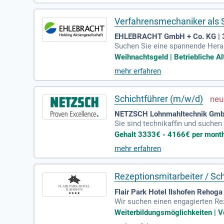
bildung im Metallbereich sowie 
Verfahrensmechaniker als S
EHLEBRACHT GmbH + Co. KG | 
Suchen Sie eine spannende Herau
währleisten Sie einen reibungsl
Weihnachtsgeld | Betriebliche Al
überwachen moderne Spritzgießm
mehr erfahren
Maßnahmen zur Behebung um. Die 
Aufgaben wie die Sicherstellung
stoffindustrie sind Voraussetzung
Schichtführer (m/w/d)
NETZSCH Lohnmahltechnik Gmb
Sie sind technikaffin und suche
it Montageerfahrung. Ihr Arbeits
Gehalt 3333€ - 4166€ per month 
Teamfähigkeit und Verantwortungs
mehr erfahren
udem bieten wir attraktive Zusat
schinenbauindustrie aktiv mit!
Rezeptionsmitarbeiter / Sc
Flair Park Hotel Ilshofen Rehog
Wir suchen einen engagierten Rez
r Park-Hotel Ilshofen erwarten d
Weiterbildungsmöglichkeiten | Vo
öblierte Personalunterkunft, le