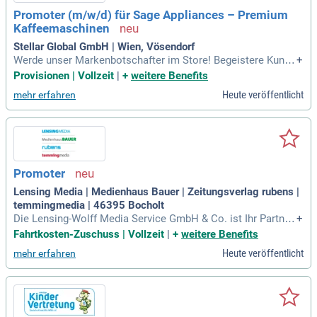
Promoter (m/w/d) für Sage Appliances – Premium
Kaffeemaschinen
Stellar Global GmbH | Wien, Vösendorf
Werde unser Markenbotschafter im Store! Begeistere Kunde
+
n mit Live-Demonstrationen und Verkostungen an unseren S
Provisionen | Vollzeit
|
+
weitere Benefits
iebträgermaschinen. Zeige, wie einfach es ist, perfekten Bar
Heute veröffentlicht
mehr erfahren
ista-Kaffee auch zu Hause zu genießen – dank deines einzig
artigen Talents!
Promoter
Lensing Media | Medienhaus Bauer | Zeitungsverlag rubens |
temmingmedia | 46395 Bocholt
Die Lensing-Wolff Media Service GmbH & Co. ist Ihr Partner
+
für erstklassigen Lokaljournalismus und Medieninnovation.
Fahrtkosten-Zuschuss | Vollzeit
|
+
weitere Benefits
Unsere vier Medienhäuser - Lensing Media, Medienhaus Bau
Heute veröffentlicht
mehr erfahren
er, rubens und temmingmedia - informieren und verbinden M
enschen in der Region. Mit unserer leidenschaftlichen Beric
hterstattung fördern wir gesellschaftlich relevante Debatten.
Durch gezielte Werbung verhelfen wir unseren Kunden zu ihr
em Erfolg und stärken gleichzeitig den wirtschaftlichen Fort