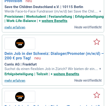
Provision
ben, freuen wir uns auf Ihre Bewerbung!
Save the Children Deutschland e.V. | 10115 Berlin
Werde Face-to-Face Fundraiser (m/w/d) bei Save the Childre
+
n und setze dich für Kinder weltweit ein. In Berlin kannst du
Provisionen | Werkstudent | Festanstellung | Erfolgsbeteiligung
flexibel arbeiten – sowohl indoor als auch outdoor. Überzeu
| Work-Life-Balance
|
+
weitere Benefits
ge Menschen von unserer wichtigen Mission in persönliche
Heute veröffentlicht
mehr erfahren
n Gesprächen. Profitiere von einer Festanstellung mit anteili
gen Urlaubstagen und einem festen Stundenlohn, der durch
attraktive Bonuszahlungen ergänzt wird. Verbessere deine k
ommunikativen Fähigkeiten durch Coachings und erlebe ab
wechslungsreiche Einsätze mit deinem Team. Bewirb dich j
etzt und sei Teil einer sinnvollen Bewegung!
Dein Job in der Schweiz: Dialoger/Promoter (m/w/d) –
200 € pro Tag!
Corris AG | Frankfurt
Suchst du einen flexiblen Job in Zürich? Wir bieten dir eine
+
wunderschöne Unterkunft und die Chance, schnell Geld zu v
Erfolgsbeteiligung | Teilzeit
|
+
weitere Benefits
erdienen. Voraussetzung sind gute mündliche Deutschkennt
Heute veröffentlicht
mehr erfahren
nisse, Kommunikationsfreude und das Mindestalter von 18
Jahren. Zudem benötigst du eine gültige Arbeitsbewilligung
für die EU und die Bereitschaft, mindestens 20 Tage zu arbei
ten. Überzeuge dich selbst und bewirb dich jetzt in nur zwei
Minuten über unser Online-Formular. Warte nicht länger – wi
r freuen uns darauf, dich bald kennenzulernen und dir alle we