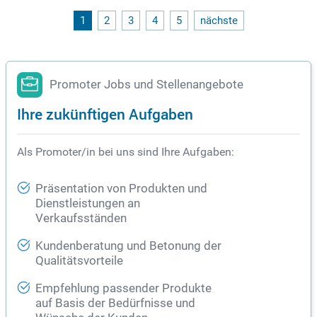
u gewinnen. Begeistere Menschen mit deiner Leidenschaft u
nd verwandle Interesse in langfristiges Engagement. Profitie
1
2
3
4
5
nächste
re von einem starken Team, das euch gegenseitig zu neuen
Erfolgen antreibt. Erlebe unvergessliche Momente auf Tour
und werde Teil einer Bewegung, die die Welt verändert!
Promoter Jobs und Stellenangebote
Ihre zukünftigen Aufgaben
Als Promoter/in bei uns sind Ihre Aufgaben:
Präsentation von Produkten und
Dienstleistungen an
Verkaufsständen
Kundenberatung und Betonung der
Qualitätsvorteile
Empfehlung passender Produkte
auf Basis der Bedürfnisse und