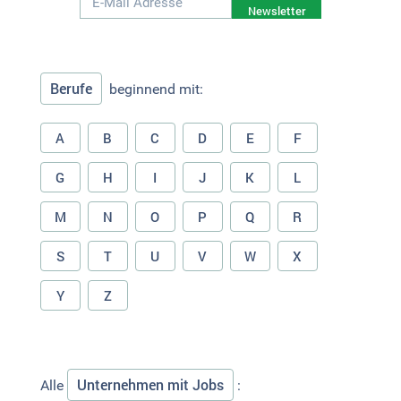
Newsletter
Berufe
beginnend mit:
A
B
C
D
E
F
G
H
I
J
K
L
M
N
O
P
Q
R
S
T
U
V
W
X
Y
Z
Unternehmen mit Jobs
Alle
: