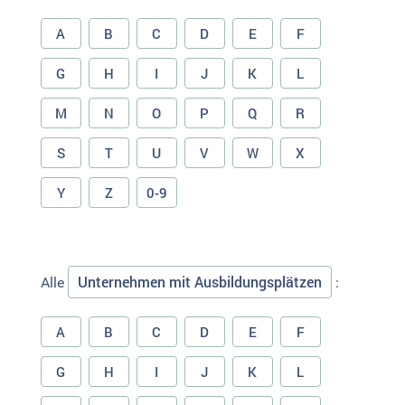
A
B
C
D
E
F
G
H
I
J
K
L
M
N
O
P
Q
R
S
T
U
V
W
X
Y
Z
0-9
Unternehmen mit Ausbildungsplätzen
Alle
:
A
B
C
D
E
F
G
H
I
J
K
L