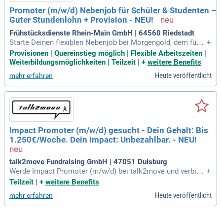
nd interessante Fortbildungsmöglichkeiten runden unser An
Promoter (m/w/d) Nebenjob für Schüler & Studenten –
gebot ab. Wenn du Spaß am Umgang mit Menschen hast un
Guter Stundenlohn + Provision - NEU!
d teamfähig bist, dann bewirb dich jetzt!
Frühstücksdienste Rhein-Main GmbH | 64560 Riedstadt
Starte Deinen flexiblen Nebenjob bei Morgengold, dem führe
+
nden Frühstücksdienst in Deutschland! Seit über 30 Jahren
Provisionen | Quereinstieg möglich | Flexible Arbeitszeiten |
bieten wir einen erstklassigen Backwaren-Lieferdienst an. D
Weiterbildungsmöglichkeiten | Teilzeit
|
+
weitere Benefits
u kontaktierst potenzielle Kunden direkt an der Haustür, info
Heute veröffentlicht
mehr erfahren
rmierst sie über unseren Service und vereinbarst kostenlose
Probelieferungen. Wir bieten überdurchschnittliche Bezahlun
g von 13,90 € pro Stunde, Erfolgsprämien und attraktive Arb
eitszeiten. Du solltest Freude am Umgang mit Menschen ha
ben und ein Team-Player sein. Werde Teil eines erfolgreiche
n Unternehmens – bewirb Dich jetzt bei Morgengold und pro
Impact Promoter (m/w/d) gesucht - Dein Gehalt: Bis
fitiere von unserem Mitarbeiterrabatt und den Fortbildungsm
1.250€/Woche. Dein Impact: Unbezahlbar. - NEU!
öglichkeiten!
talk2move Fundraising GmbH | 47051 Duisburg
Werde Impact Promoter (m/w/d) bei talk2move und verbind
+
e dich mit renommierten NGOs wie WWF und SOS-Kinderdör
Teilzeit
|
+
weitere Benefits
fer. In einem motivierten Team reist du durch Deutschland u
Heute veröffentlicht
mehr erfahren
nd führst bedeutungsvolle Gespräche, die echten Einfluss s
chaffen. Dein Ziel ist es, das Bewusstsein für drängende Th
emen zu steigern und nachhaltige Fördermitgliedschaften z