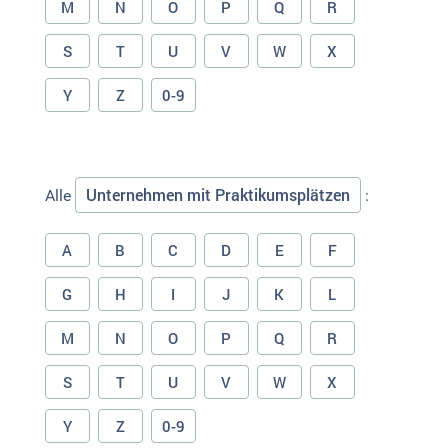
M
N
O
P
Q
R
S
T
U
V
W
X
Y
Z
0-9
Unternehmen mit Praktikumsplätzen
Alle
:
A
B
C
D
E
F
G
H
I
J
K
L
M
N
O
P
Q
R
S
T
U
V
W
X
Y
Z
0-9