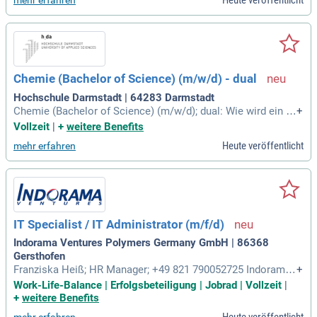
Heute veröffentlicht
mehr erfahren
eiteren Werk- bzw.
Chemie (Bachelor of Science) (m/w/d) - dual
Hochschule Darmstadt | 64283 Darmstadt
Chemie (Bachelor of Science) (m/w/d); dual: Wie wird ein n
+
euer flüssigkristalliner Farbstoff für Handy-Displays oder ei
Vollzeit
|
+
weitere Benefits
n neues funktionales Polymerisat für Autoscheiben entwick
Heute veröffentlicht
mehr erfahren
elt?
IT Specialist / IT Administrator (m/f/d)
Indorama Ventures Polymers Germany GmbH | 86368
Gersthofen
Franziska Heiß; HR Manager; +49 821 790052725 Indorama
+
Ventures Polymers Germany GmbH; Ludwig-Herrmann-Straß
Work-Life-Balance | Erfolgsbeteiligung | Jobrad | Vollzeit
|
e 100; 86368 Gersthofen; Germany; https://beta.indoramave
+
weitere Benefits
ntures.com.