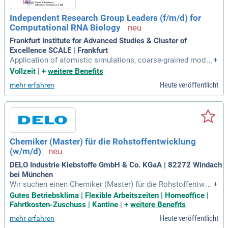
Independent Research Group Leaders (f/m/d) for
Computational RNA Biology
Frankfurt Institute for Advanced Studies & Cluster of
Excellence SCALE | Frankfurt
Application of atomistic simulations, coarse-grained model
+
ing, RNA folding prediction, RNA-protein and RNA-small mol
Vollzeit
|
+
weitere Benefits
ecule interaction modeling, polymer physics, and statistical
Heute veröffentlicht
mehr erfahren
inference to investigate RNA structure, function, transport, a
nd regulatory
Chemiker (Master) für die Rohstoffentwicklung
(w/m/d)
DELO Industrie Klebstoffe GmbH & Co. KGaA | 82272 Windach
bei München
Wir suchen einen Chemiker (Master) für die Rohstoffentwic
+
klung (w/m/d) zur Unterstützung unserer Abteilung New Mat
Gutes Betriebsklima | Flexible Arbeitszeiten | Homeoffice |
erials. Ihre Hauptaufgaben umfassen die Entwicklung innov
Fahrtkosten-Zuschuss | Kantine
|
+
weitere Benefits
ativer Rohstofflösungen für Klebstoffe und die Durchführung
Heute veröffentlicht
mehr erfahren
von Synthesen mit modernen physikalisch-chemischen Met