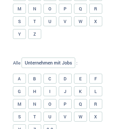
M
N
O
P
Q
R
S
T
U
V
W
X
Y
Z
Unternehmen mit Jobs
Alle
:
A
B
C
D
E
F
G
H
I
J
K
L
M
N
O
P
Q
R
S
T
U
V
W
X