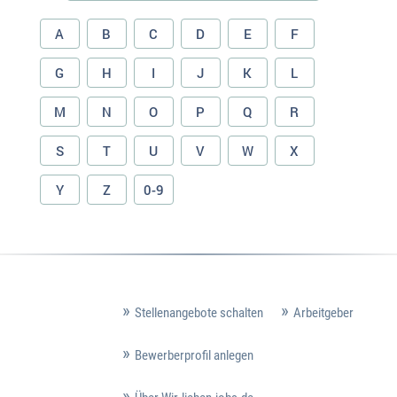
A
B
C
D
E
F
G
H
I
J
K
L
M
N
O
P
Q
R
S
T
U
V
W
X
Y
Z
0-9
Stellenangebote schalten
Arbeitgeber
Bewerberprofil anlegen