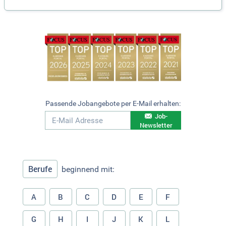
Passende Jobangebote per E-Mail erhalten:
Job-
Newsletter
Berufe
beginnend mit:
A
B
C
D
E
F
G
H
I
J
K
L