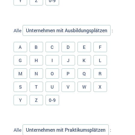
Y
Z
0-9
Unternehmen mit Ausbildungsplätzen
Alle
:
A
B
C
D
E
F
G
H
I
J
K
L
M
N
O
P
Q
R
S
T
U
V
W
X
Y
Z
0-9
Unternehmen mit Praktikumsplätzen
Alle
: