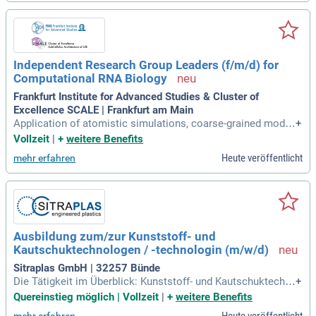
hoden. Sie werden neue Synthesestrategien recherchieren u
nd die Überführung der chemischen Synthese in den technis
chen Maßstab unterstützen. Darüber hinaus beobachten Sie
den Rohstoffmarkt und pflegen unser Rohstoffportfolio. Sie
bringen ein erfolgreich abgeschlossenes Studium in Chemie
Independent Research Group Leaders (f/m/d) for
mit Schwerpunkt auf organischer Synthese- oder Polymerch
Computational RNA Biology
emie mit. Zudem übernehmen Sie Personalverantwortung fü
r Laborassistenten (w/m/d).
Frankfurt Institute for Advanced Studies & Cluster of
Excellence SCALE | Frankfurt am Main
Application of atomistic simulations, coarse-grained model
+
ing, RNA folding prediction, RNA-protein and RNA-small mol
Vollzeit
|
+
weitere Benefits
ecule interaction modeling, polymer physics, and statistical
Heute veröffentlicht
mehr erfahren
inference to investigate RNA structure, function, transport, a
nd regulatory
Ausbildung zum/zur Kunststoff- und
Kautschuktechnologen / -technologin (m/w/d)
Sitraplas GmbH | 32257 Bünde
Die Tätigkeit im Überblick: Kunststoff- und Kautschuktechn
+
ologen/ -technologin, Fachrichtung Compound- und Masterb
Quereinstieg möglich | Vollzeit
|
+
weitere Benefits
atchherstellung stellen aus polymeren Werkstoffen sowie w