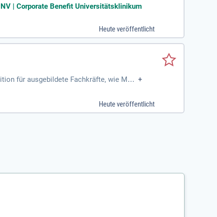
harmazeutischer Prozesse
PNV | Corporate Benefit Universitätsklinikum
Heute veröffentlicht
tion für ausgebildete Fachkräfte, wie MTA,
+
 und Medizintechnik warten abwechslungsr
e mit? Zudem bist du reisebereit und besi
Heute veröffentlicht
usstattung, hervorragender Verkehrsanbindu