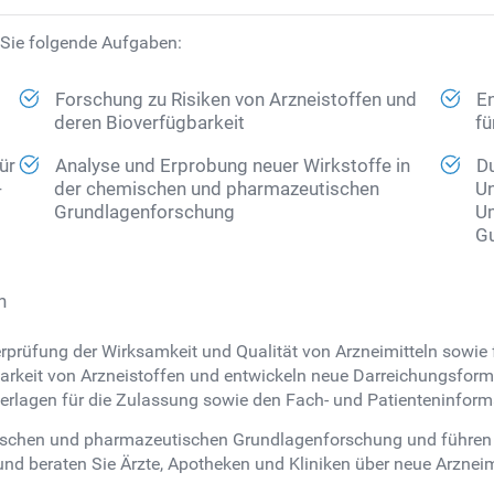
Sie folgende Aufgaben:
Forschung zu Risiken von Arzneistoffen und
E
deren Bioverfügbarkeit
fü
ür
Analyse und Erprobung neuer Wirkstoffe in
Du
-
der chemischen und pharmazeutischen
Un
Grundlagenforschung
Um
Gu
n
Überprüfung der Wirksamkeit und Qualität von Arzneimitteln sowie
gbarkeit von Arzneistoffen und entwickeln neue Darreichungsforme
nterlagen für die Zulassung sowie den Fach- und Patienteninform
emischen und pharmazeutischen Grundlagenforschung und führen 
und beraten Sie Ärzte, Apotheken und Kliniken über neue Arzne