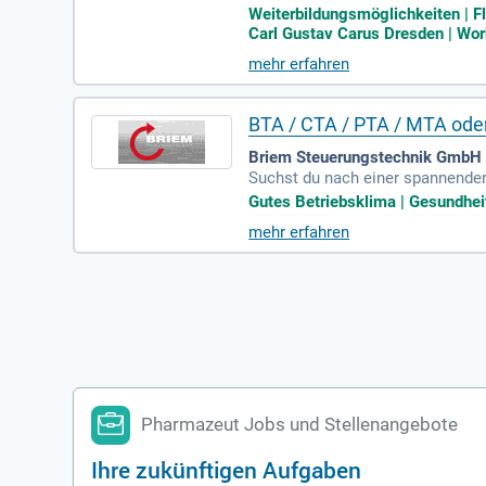
n, der Unit-Dose-Versorgung sow
Weiterbildungsmöglichkeiten | Fl
Carl Gustav Carus Dresden | Work
mehr erfahren
BTA / CTA / PTA / MTA ode
Briem Steuerungstechnik GmbH |
Suchst du nach einer spannenden
PTA oder Mechaniker. In einem 
Gutes Betriebsklima | Gesundhei
eiche Aufgaben auf dich. Du bri
mehr erfahren
tzt einen Führerschein Klasse B
ng und regelmäßigen Events über
Pharmazeut Jobs und Stellenangebote
Ihre zukünftigen Aufgaben