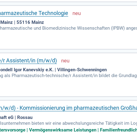
Pharmazeutische Technologie
 Mainz | 55116 Mainz
ür Pharmazeutische und Biomedizinische Wissenschaften (IPBW) anges
tisch und methodisch sinnvoll ergänzt werden.
/r Assistent/in (m/w/d)
ndell Igor Kanevskiy e.K. | Villingen-Schwenningen
als Pharmazeutisch-technische/r Assistent/in bildet die Grundlage
rtungsbewusstsein aus, was für uns von großer Bedeutung ist; Flexi
 (m/w/d) - Kommissionierung im pharmazeutischen Großh
ft eG | Rossau
sunternehmen bieten wir eine abwechslungsreiche Tätigkeit im Log
n. Profitieren Sie von attraktiven Vergütungen, Urlaubs- und Weihna
ltersvorsorge | Vermögenswirksame Leistungen | Familienfreundlich 
d familienfreundlich mit festgelegten Arbeitszeiten im 2-Schicht-Be