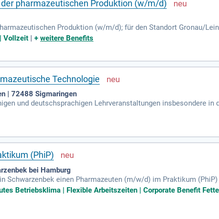
der pharmazeutischen Produktion (w/m/d)
harmazeutischen Produktion (w/m/d); für den Standort Gronau/Lein
on Patient*innen leisten?
 Vollzeit
|
+
weitere Benefits
rmazeutische Technologie
en | 72488 Sigmaringen
higen und deutschsprachigen Lehrveranstaltungen insbesondere in
 Biologie/Phytopharmaka und Pharmazeutische Chemie sowie innov
ktikum (PhiP)
arzenbek bei Hamburg
 in Schwarzenbek einen Pharmazeuten (m/w/d) im Praktikum (PhiP) im
llschaft, Fette Compacting, ist Weltmarktführer in der Herstellun
tes Betriebsklima | Flexible Arbeitszeiten | Corporate Benefit Fet
modernste Strukturen und ist nur 20 Minuten von Hamburg entfernt. Wi
y und bieten zahlreiche Benefits wie einen betriebseigenen Kinder
amiliengeführtes Unternehmen, das auf Werteorientierung setzt. Erl