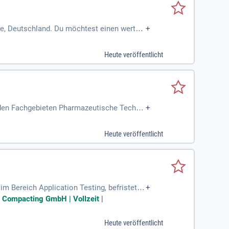
e, Deutschland. Du möchtest einen wertvo
+
Heute veröffentlicht
 den Fachgebieten Pharmazeutische Techno
+
ativer Ausbau des Lehrangebotes
Heute veröffentlicht
 Bereich Application Testing, befristet a
+
g von Hochleistungsmaschinen für die Pharm
te Compacting GmbH | Vollzeit
|
r legen Wert auf kontinuierliche Weiterbil
garten und eine Betriebsgastronomie. Die
Heute veröffentlicht
eben Sie eine dynamische Karriere in einem