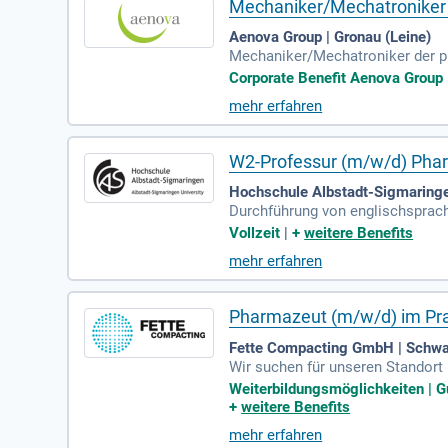
Mechaniker/Mechatroniker 
Aenova Group | Gronau (Leine)
Mechaniker/Mechatroniker der p
llen Beitrag für die Gesundheit v
Corporate Benefit Aenova Group |
mehr erfahren
W2-Professur (m/w/d) Pha
Hochschule Albstadt-Sigmaring
Durchführung von englischsprac
logie/Galenik, Pharmazeutische
Vollzeit
|
+
weitere Benefits
mehr erfahren
Pharmazeut (m/w/d) im Pra
Fette Compacting GmbH | Schw
Wir suchen für unseren Standort
uf 6 Monate. Unsere Tochtergese
Weiterbildungsmöglichkeiten | Gu
aindustrie. Der Standort bietet 
+
weitere Benefits
dung durch die LMT Group Academ
mehr erfahren
LMT Group ist ein innovatives, f