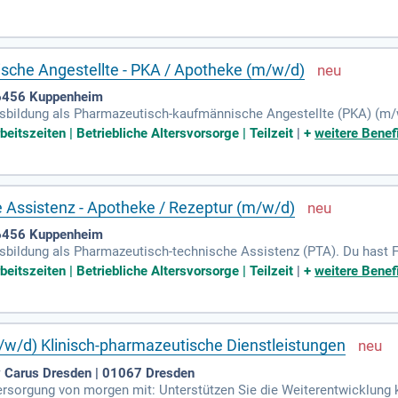
ten. Die körperliche Belastung ist gering, da wir überwiegend mit le
tig durch den pme Familienservice in schwierigen Lebensphasen. Tre
rriere!
che Angestellte - PKA / Apotheke (m/w/d)
76456 Kuppenheim
sbildung als Pharmazeutisch-kaufmännische Angestellte (PKA) (m/w
ibungslose Kommunikation.
beitszeiten | Betriebliche Altersvorsorge | Teilzeit
|
+
weitere Benef
 Assistenz - Apotheke / Rezeptur (m/w/d)
76456 Kuppenheim
sbildung als Pharmazeutisch-technische Assistenz (PTA). Du hast
 selbstständige und verantwortungsbewusste Arbeitsweise aus.
beitszeiten | Betriebliche Altersvorsorge | Teilzeit
|
+
weitere Benef
/w/d) Klinisch-pharmazeutische Dienstleistungen
av Carus Dresden | 01067 Dresden
versorgung von morgen mit: Unterstützen Sie die Weiterentwicklung 