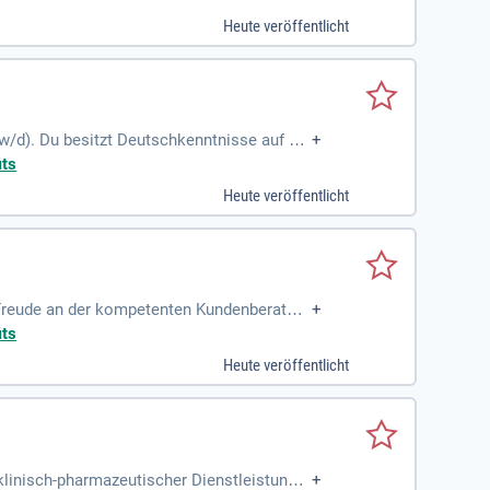
ichtgewichtiger Ware arbeiten. Darüber hina
Heute veröffentlicht
ten Sie einer zukunftssicheren Branche bei
/d). Du besitzt Deutschkenntnisse auf mi
+
its
Heute veröffentlicht
 Freude an der kompetenten Kundenberatun
+
its
Heute veröffentlicht
klinisch-pharmazeutischer Dienstleistunge
+