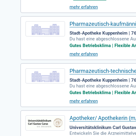
Beruf und Privatleben gewährleis
mehr erfahren
us unterstützen wir Sie langfris
und gestalten Sie mit uns Ihre Ka
Pharmazeutisch-kaufmännis
Stadt-Apotheke Kuppenheim | 
Du hast eine abgeschlossene Au
ndestens C1-Niveau für eine re
Gutes Betriebsklima | Flexible Ar
mehr erfahren
Pharmazeutisch-technische
Stadt-Apotheke Kuppenheim | 
Du hast eine abgeschlossene Au
g. Du zeichnest dich durch eine
Gutes Betriebsklima | Flexible Ar
mehr erfahren
Apotheker/ Apothekerin (m
Universitätsklinikum Carl Gust
Entwickeln Sie die Arzneimittel