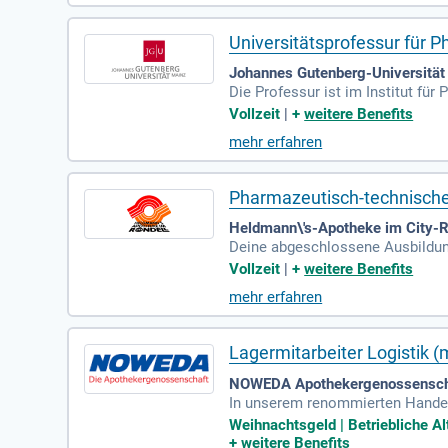
erfolgreichen Umfeld!
Universitätsprofessur für 
Johannes Gutenberg-Universität
Die Professur ist im Institut f
tsrichtungen des Instituts thema
Vollzeit
|
+
weitere Benefits
mehr erfahren
Pharmazeutisch-technische
Heldmann\'s-Apotheke im City-Ro
Deine abgeschlossene Ausbildung 
rch Zuverlässigkeit und Verantwo
Vollzeit
|
+
weitere Benefits
mehr erfahren
Lagermitarbeiter Logistik
NOWEDA Apothekergenossenscha
In unserem renommierten Handel
ücksendungen effizient bearbeite
Weihnachtsgeld | Betriebliche A
e. Unsere Arbeitsbedingungen sin
+
weitere Benefits