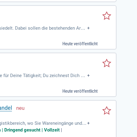
iedelt. Dabei sollen die bestehenden Arbei
+
Heute veröffentlicht
 für Deine Tätigkeit; Du zeichnest Dich du
+
bilität und Teamfähigkeit
Heute veröffentlicht
andel
istikbereich, wo Sie Wareneingänge und R
+
chtsgeld sowie betrieblicher Altersvorsorg
| Dringend gesucht | Vollzeit
|
trieb, die eine optimale Vereinbarkeit von