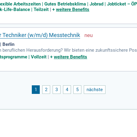
ie der Arzneimittelsicherheit und wirken Sie an der Optimierung p
exible Arbeitszeiten | Gutes Betriebsklima | Jobrad | Jobticket – Ö
-Life-Balance | Teilzeit
|
+
weitere Benefits
r Techniker (w/m/d) Messtechnik
 Berlin
 beruflichen Herausforderung? Wir bieten eine zukunftssichere Posi
innovativen Umfeld mit Kundenprojekten in Pharma, Biotechnologie
tsprogramme | Vollzeit
|
+
weitere Benefits
ngst Verantwortungsbewusstsein, Engagement und gute PC-Kenntniss
? Dann werde Teil unseres familiären Teams, das mit moderner IT-A
zeugt!
1
2
3
4
5
nächste