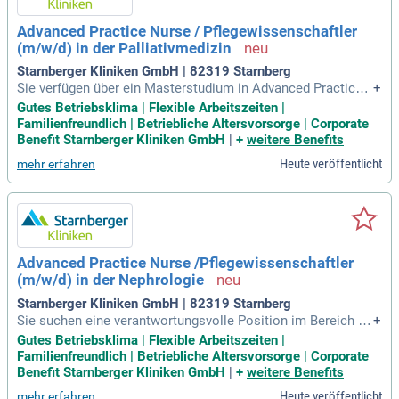
Advanced Practice Nurse / Pflegewissenschaftler
(m/w/d) in der Palliativmedizin
Starnberger Kliniken GmbH | 82319 Starnberg
Sie verfügen über ein Masterstudium in Advanced Practice
+
Nursing oder vergleichbare Qualifikationen? Nutzen Sie Ihre
Gutes Betriebsklima | Flexible Arbeitszeiten |
Berufserfahrung in der Akutpflege, idealerweise in der Pallia
Familienfreundlich | Betriebliche Altersvorsorge | Corporate
tivmedizin, um aktiv die Zukunft der patientenzentrierten Ver
Benefit Starnberger Kliniken GmbH
|
+
weitere Benefits
sorgung zu gestalten. In einem renommierten Klinikverbund
Heute veröffentlicht
mehr erfahren
bieten wir Ihnen eine verantwortungsvolle Tätigkeit mit attra
ktiver Vergütung nach TVöD und zusätzlichen Anreizen. Pro
fitieren Sie von unserer großzügigen Springerpoolzulage und
einer betrieblichen Altersvorsorge von 4,8%. Entwickeln Sie
innovative pflegerische Strukturen und arbeiten Sie autono
m im interdisziplinären Team. Bewerben Sie sich jetzt und si
Advanced Practice Nurse /Pflegewissenschaftler
chern Sie sich Ihre langfristige Perspektive!
(m/w/d) in der Nephrologie
Starnberger Kliniken GmbH | 82319 Starnberg
Sie suchen eine verantwortungsvolle Position im Bereich A
+
dvanced Practice Nursing (APN)? Ideale Kandidaten haben e
Gutes Betriebsklima | Flexible Arbeitszeiten |
in Studium in Pflegewissenschaft oder eine vergleichbare Q
Familienfreundlich | Betriebliche Altersvorsorge | Corporate
ualifikation sowie Erfahrung in der Akutpflege, insbesondere
Benefit Starnberger Kliniken GmbH
|
+
weitere Benefits
in der Nephrologie. Wir bieten Ihnen die Chance, aktiv die pa
Heute veröffentlicht
mehr erfahren