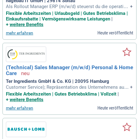
hagebau IT GmbH | 29614 Soltau
gen bei führenden Unternehmen wie Trade Republic und JP
Als Rollout Manager ERP (m/w/d) steuerst du die operative
+
Morgan Chase gesammelt hat.
Planung und Durchführung erfolgreicher ERP-Rollouts. Mit d
Flexible Arbeitszeiten | Urlaubsgeld | Gutes Betriebsklima |
einem Organisationstalent und Kommunikationstalent gewä
Einkaufsrabatte | Vermögenswirksame Leistungen
|
hrleistest du reibungslose Go-Lives und hohe Anwenderzufri
+
weitere Benefits
edenheit. Du entwickelst eine skalierbare Rollout-Struktur u
Heute veröffentlicht
mehr erfahren
nd koordinierst eng mit dem Projektmanagement. Im Chang
e-Management setzt du Trainingskonzepte um und förderst
die Akzeptanz bei den Anwendern. Zudem organisierst du G
o-Live-Events und begleitest die Hypercare-Phasen. Dein Zie
l ist es, Prozesse kontinuierlich zu optimieren und eine stab
ile Übergabe in die Supportstruktur sicherzustellen.
(Technical) Sales Manager (m/w/d) Personal & Home
Care
Ter Ingredients GmbH & Co. KG | 20095 Hamburg
Customer Service); Repräsentation des Unternehmens auf F
+
achmessen und Branchenveranstaltungen zur Generierung n
Flexible Arbeitszeiten | Gutes Betriebsklima | Vollzeit
|
euer Geschäftsmöglichkeiten; Pflege und Steuerung Ihrer Ve
+
weitere Benefits
rtriebsaktivitäten sowie Pipeline im CRM-System (z. B. Sale
Heute veröffentlicht
mehr erfahren
sforce).