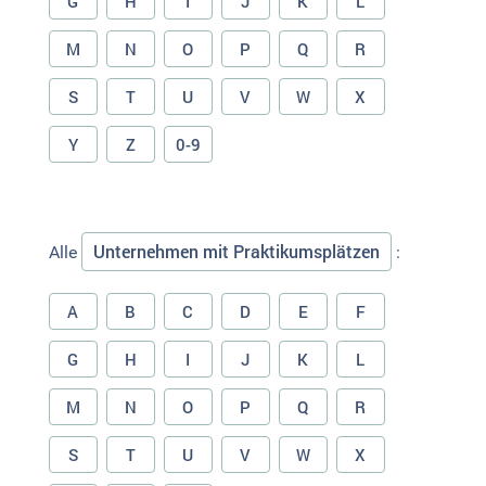
G
H
I
J
K
L
M
N
O
P
Q
R
S
T
U
V
W
X
Y
Z
0-9
Unternehmen mit Praktikumsplätzen
Alle
:
A
B
C
D
E
F
G
H
I
J
K
L
M
N
O
P
Q
R
S
T
U
V
W
X