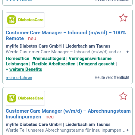
tientenzentrierte Versorgung in einem angesehenen Klinikve
rbund zu gestalten. Genießen Sie eine attraktive Vergütung
nach TVöD und zusätzlich eine großzügige Springerpoolzula
ge. Ihre Flexibilität wird bei uns geschätzt, und eine betriebli
che Altersvorsorge von 4,8% sichert Ihre Zukunft. Bewerben
Sie sich jetzt und profitieren Sie von einer langfristigen Pers
Customer Care Manager – Inbound (m/w/d) – 100%
pektive in der Pflege!
Remote
mylife Diabetes Care GmbH | Liederbach am Taunus
Werde Customer Care Manager – Inbound (m/w/d) und arbe
+
ite 100% remote in Liederbach am Taunus! In dieser Rolle ü
Homeoffice | Weihnachtsgeld | Vermögenswirksame
bernimmst du die telefonische Betreuung unserer Bestands
Leistungen | Flexible Arbeitszeiten | Dringend gesucht
|
kunden im medizintechnischen Sektor. Deine Aufgaben umf
+
weitere Benefits
assen aktive Kontaktaufnahme sowie serviceorientierte Ber
Heute veröffentlicht
mehr erfahren
atungsgespräche. Du sorgst dafür, dass sich unsere Kunden
wertgeschätzt und verstanden fühlen, auch in herausfordern
den Situationen. Profitieren wirst du von einer umfassenden
Einarbeitung und der Unterstützung eines motivierten Team
s. Starte deine Karriere bei uns und hole dir ein Stück Verant
wortung für die Kundenzufriedenheit!
Customer Care Manager (w/m/d) – Abrechnungsteam
Insulinpumpen
mylife Diabetes Care GmbH | Liederbach am Taunus
Werde Teil unseres Abrechnungsteams für Insulinpumpen al
+