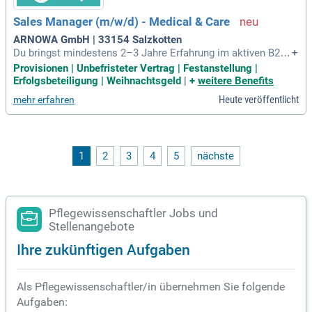
ie aktiv Public- und Healthcare-Kampagnen sowie strategisc
Sales Manager (m/w/d) - Medical & Care
he Marktansätze mit. Genießen Sie hybrides Arbeiten und m
oderne Tools, während Eigenverantwortung und Teamarbeit
ARNOWA GmbH | 33154 Salzkotten
im Mittelpunkt stehen.
Du bringst mindestens 2–3 Jahre Erfahrung im aktiven B2B-
+
Vertrieb mit – idealerweise im Medical- oder Pflegesektor.
Provisionen | Unbefristeter Vertrag | Festanstellung |
Du denkst in Umsätzen, Potenzialen und Abschlüssen und v
Erfolgsbeteiligung | Weihnachtsgeld
|
+
weitere Benefits
erfolgst ambitionierte Ziele mit klarem Erfolgsfokus.
Heute veröffentlicht
mehr erfahren
1
2
3
4
5
nächste
Pflegewissenschaftler Jobs und
Stellenangebote
Ihre zukünftigen Aufgaben
Als Pflegewissenschaftler/in übernehmen Sie folgende
Aufgaben: