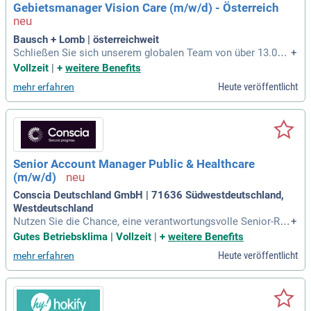
Gebietsmanager Vision Care (m/w/d) - Österreich
Bausch + Lomb | österreichweit
Schließen Sie sich unserem globalen Team von über 13.000
+
Fachleuten an! Gemeinsam in Pharma, Vision Care und Chir
Vollzeit
|
+
weitere Benefits
urgie verbessern wir nicht nur die Sehkraft, sondern bereich
Heute veröffentlicht
mehr erfahren
ern das Leben von Millionen Menschen weltweit. Bewerben
Sie sich jetzt!
Senior Account Manager Public & Healthcare
(m/w/d)
Conscia Deutschland GmbH | 71636 Südwestdeutschland,
Westdeutschland
Nutzen Sie die Chance, eine verantwortungsvolle Senior-Rol
+
le im Wachstumsbereich von Conscia Deutschland zu übern
Gutes Betriebsklima | Vollzeit
|
+
weitere Benefits
ehmen. Gestalten Sie sichere digitale Infrastrukturen für bed
Heute veröffentlicht
mehr erfahren
eutende Kunden, darunter öffentliche Einrichtungen und Ges
undheitsorganisationen. Profitieren Sie von einem professio
nellen und kollegialen Umfeld, das durch hohe technische E
xpertise geprägt ist. Arbeiten Sie an spannenden Themen wi
e Networking, Cybersecurity und digitale Resilienz. Prägen S