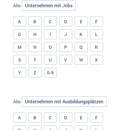
Unternehmen mit Jobs
Alle
:
A
B
C
D
E
F
G
H
I
J
K
L
M
N
O
P
Q
R
S
T
U
V
W
X
Y
Z
0-9
Unternehmen mit Ausbildungsplätzen
Alle
:
A
B
C
D
E
F