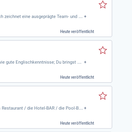
ch zeichnet eine ausgeprägte Team- und Ko
+
ltst den Überblick
Heute veröffentlicht
e gute Englischkenntnisse; Du bringst Erf
+
Heute veröffentlicht
 Restaurant / die Hotel-BAR / die Pool-BA
+
äste.
Heute veröffentlicht