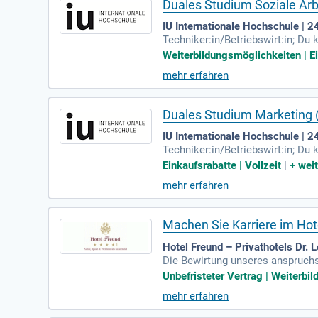
Duales Studium Soziale Arb
IU Internationale Hochschule |
Techniker:in/Betriebswirt:in; D
mmunikationsfähigkeit aus; Du bl
Weiterbildungsmöglichkeiten | Ei
mehr erfahren
Duales Studium Marketing (
IU Internationale Hochschule |
Techniker:in/Betriebswirt:in; D
ahrung auf den Marktplätzen Eba
Einkaufsrabatte | Vollzeit
|
+
weit
mehr erfahren
Machen Sie Karriere im Hot
Hotel Freund – Privathotels Dr.
Die Bewirtung unseres anspruchsv
R / Terrasse / Grimm; Haus; geme
Unbefristeter Vertrag | Weiterbil
mehr erfahren