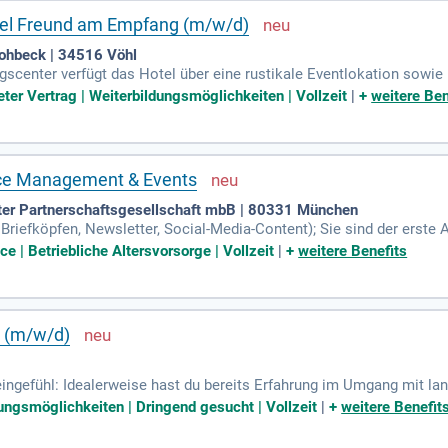
tel Freund am Empfang (m/w/d)
 Lohbeck | 34516 Vöhl
center verfügt das Hotel über eine rustikale Eventlokation sowie ü
llzeit.
eter Vertrag | Weiterbildungsmöglichkeiten | Vollzeit
|
+
weitere Ben
fice Management & Events
ter Partnerschaftsgesellschaft mbB | 80331 München
Briefköpfen, Newsletter, Social-Media-Content); Sie sind der erste
ellen Empfang und Bewirtung sicher (inkl.
ce | Betriebliche Altersvorsorge | Vollzeit
|
+
weitere Benefits
r (m/w/d)
Feingefühl: Idealerweise hast du bereits Erfahrung im Umgang mit la
 Hauptsache du liebst Tiere!
ungsmöglichkeiten | Dringend gesucht | Vollzeit
|
+
weitere Benefit