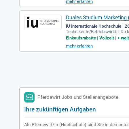
mehr erfahren
Duales Studium Marketing (
IU Internationale Hochschule | 
Techniker:in/Betriebswirt:in; D
ahrung auf den Marktplätzen Eba
Einkaufsrabatte | Vollzeit
|
+
weit
mehr erfahren
Pferdewirt Jobs und Stellenangebote
Ihre zukünftigen Aufgaben
Als Pferdewirt/in (Hochschule) sind Sie in den unte