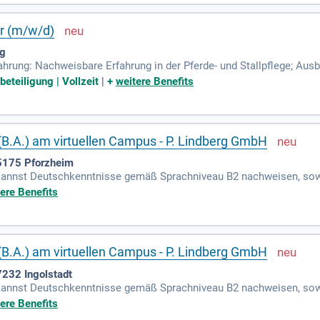
er (m/w/d)
ng
fahrung: Nachweisbare Erfahrung in der Pferde- und Stallpflege; Au
dwirtschaft oder Tierpflege, oder gleichwertige Kenntnisse sowie Q
eteiligung | Vollzeit
|
+
weitere Benefits
B.A.) am virtuellen Campus - P. Lindberg GmbH
75175 Pforzheim
u kannst Deutschkenntnisse gemäß Sprachniveau B2 nachweisen, sowi
y und Amazon mit, weitere Marktplatzerfahrung ist wünschenswert.
ere Benefits
B.A.) am virtuellen Campus - P. Lindberg GmbH
7232 Ingolstadt
u kannst Deutschkenntnisse gemäß Sprachniveau B2 nachweisen, sowi
y und Amazon mit, weitere Marktplatzerfahrung ist wünschenswert.
ere Benefits