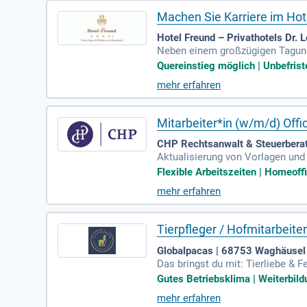
Machen Sie Karriere im Ho
Hotel Freund – Privathotels Dr.
Neben einem großzügigen Tagungs
n Finnpferden: Anstellungsart: Vo
Quereinstieg möglich | Unbefrist
mehr erfahren
Mitarbeiter*in (w/m/d) Of
CHP Rechtsanwalt & Steuerbera
Aktualisierung von Vorlagen und 
Ort und stellen einen profession
Flexible Arbeitszeiten | Homeoffi
mehr erfahren
Tierpfleger / Hofmitarbeite
Globalpacas | 68753 Waghäusel
Das bringst du mit: Tierliebe & 
Alpakas. Das ist aber kein Muss.
Gutes Betriebsklima | Weiterbild
mehr erfahren