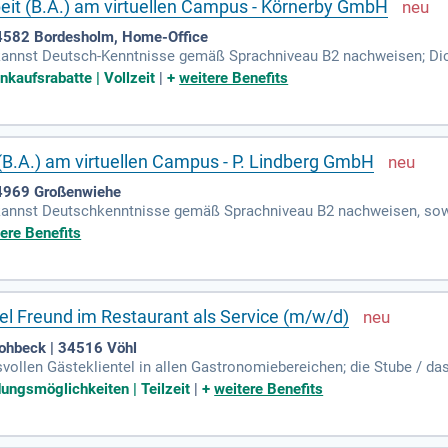
eit (B.A.) am virtuellen Campus - Körnerby GmbH
 24582 Bordesholm, Home-Office
u kannst Deutsch-Kenntnisse gemäß Sprachniveau B2 nachweisen; Di
eibst auch in stressigen und hektischen Situationen ruhig und behä
nkaufsrabatte | Vollzeit
|
+
weitere Benefits
B.A.) am virtuellen Campus - P. Lindberg GmbH
 24969 Großenwiehe
u kannst Deutschkenntnisse gemäß Sprachniveau B2 nachweisen, sowi
y und Amazon mit, weitere Marktplatzerfahrung ist wünschenswert.
ere Benefits
el Freund im Restaurant als Service (m/w/d)
 Lohbeck | 34516 Vöhl
ollen Gästeklientel in allen Gastronomiebereichen; die Stube / das
insam mit Ihren Kollegen sorgen Sie für die Zufriedenheit unsrer G
dungsmöglichkeiten | Teilzeit
|
+
weitere Benefits