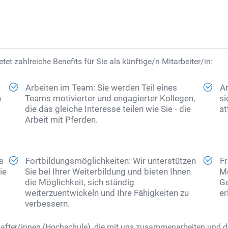
tet zahlreiche Benefits für Sie als künftige/n Mitarbeiter/in:
Arbeiten im Team: Sie werden Teil eines
Ar
n
Teams motivierter und engagierter Kollegen,
si
die das gleiche Interesse teilen wie Sie - die
at
Arbeit mit Pferden.
ls
Fortbildungsmöglichkeiten: Wir unterstützen
Fr
ie
Sie bei Ihrer Weiterbildung und bieten Ihnen
Mö
die Möglichkeit, sich ständig
Ge
weiterzuentwickeln und Ihre Fähigkeiten zu
er
verbessern.
hafter/innen (Hochschule), die mit uns zusammenarbeiten und die