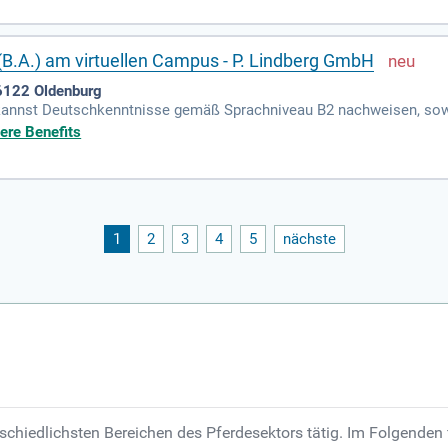
B.A.) am virtuellen Campus - P. Lindberg GmbH
26122 Oldenburg
u kannst Deutschkenntnisse gemäß Sprachniveau B2 nachweisen, sowi
y und Amazon mit, weitere Marktplatzerfahrung ist wünschenswert.
ere Benefits
1
2
3
4
5
nächste
rschiedlichsten Bereichen des Pferdesektors tätig. Im Folgenden 