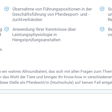
Übernahme von Führungspositionen in der
So
Geschäftsführung von Pferdesport- und -
un
zuchtverbänden
Re
ng
Anwendung Ihrer Kenntnisse über
Be
d
Leistungsphysiologie in
vo
Hengstprüfungsanstalten
en
so ein wahres Allroundtalent, das sich mit allen Fragen zum The
für das Wohl der Tiere und bringen Ihr Know-how in verschiedene
 diese Stelle als Pferdewirt/in (Hochschule) auf keinen Fall entg