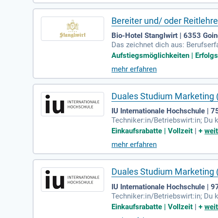
Bereiter und/ oder Reitlehr
Bio-Hotel Stanglwirt | 6353 Goi
Das zeichnet dich aus: Berufser
im Bereich Pferdewirtschaft, Lan
Aufstiegsmöglichkeiten | Erfolgsb
mehr erfahren
Duales Studium Marketing (
IU Internationale Hochschule | 
Techniker:in/Betriebswirt:in; D
ahrung auf den Marktplätzen Eba
Einkaufsrabatte | Vollzeit
|
+
weit
mehr erfahren
Duales Studium Marketing (
IU Internationale Hochschule | 9
Techniker:in/Betriebswirt:in; D
ahrung auf den Marktplätzen Eba
Einkaufsrabatte | Vollzeit
|
+
weit