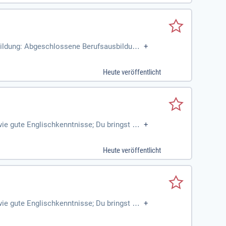
sbildung: Abgeschlossene Berufsausbildung
+
ualifikation zum
Heute veröffentlicht
e gute Englischkenntnisse; Du bringst Erf
+
Heute veröffentlicht
e gute Englischkenntnisse; Du bringst Erf
+