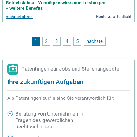
enpark mit zum Teil selbst entwickelten und patentierten Ge
Betriebsklima | Vermögenswirksame Leistungen
|
räten zur Verfügung.
+
weitere Benefits
Heute veröffentlicht
mehr erfahren
1
2
3
4
5
nächste
Patentingenieur Jobs und Stellenangebote
Ihre zukünftigen Aufgaben
Als Patentingenieur/in sind Sie verantwortlich für:
Beratung von Unternehmen in
Fragen des gewerblichen
Rechtsschutzes