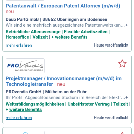
voranbringen. Brechen Sie noch heute Ihrer Zukunft Bahn un
Patentanwalt / European Patent Attorney (m/w/d)
d werden Sie Teil einer großartigen Gemeinschaft!
Daub PartG mbB | 88662 Überlingen am Bodensee
Wir sind eine mehrfach ausgezeichnete Patentanwaltskanzl
+
ei in Europa und suchen eine/n Patentanwalt / European Pat
Betriebliche Altersvorsorge | Flexible Arbeitszeiten |
ent Attorney / Patentingenieur (m/w/d) für unseren Standort
Homeoffice | Vollzeit
|
+
weitere Benefits
in Überlingen. In dieser Rolle begleiten Sie Neuentwicklunge
Heute veröffentlicht
mehr erfahren
n von der Idee bis zum erteilten Schutzrecht. Sie setzen Sch
utzrechts- und Patentstrategien für unsere Mandanten um u
nd entwickeln diese weiter. Zudem arbeiten Sie Patentanme
ldungen sowohl im Inland als auch im Ausland aus. Ihre Auf
gaben umfassen die Erstellung von Erwiderungen auf Prüfun
gsbescheide und die Mitarbeit an Einsprüchen und Nichtigk
Projektmanager / Innovationsmanager (m/w/d) im
eitsverfahren. Nutzen Sie die Gelegenheit, auch UPC-Verfahr
Technologietransfer
en in unserer Kanzlei zu begleiten.
PROvendis GmbH | Mülheim an der Ruhr
Ihr Profil: Abgeschlossenes Studium im Bereich der Elektrot
+
echnik, Physik, Ingenieurwissenschaften, Informatik, Wirtsc
Weiterbildungsmöglichkeiten | Unbefristeter Vertrag | Teilzeit
|
haftsinformatik, Wirtschaftsingenieurwesen oder vergleichb
+
weitere Benefits
ar; Möglichst Erfahrungen im Technologietransfer und/oder
Heute veröffentlicht
mehr erfahren
Patentwesen; Interesse