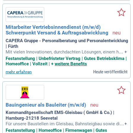
Mitarbeiter Vertriebsinnendienst (m/w/d)
Schwerpunkt Versand & Auftragsabwicklung
CAPERA Gruppe - Personalberatung und Personalentwicklung
| Fürth
Mit vielen Innovationen, durchdachten Lösungen, einem hoh
+
en Qualitätsanspruch und mehreren Patenten ist das Untern
Festanstellung | Unbefristeter Vertrag | Gutes Betriebsklima |
ehmen klar auf Wachstumskurs und in einem spezialisierte
Homeoffice | Vollzeit
|
+
weitere Benefits
n Marktumfeld sehr gut positioniert.
Heute veröffentlicht
mehr erfahren
Bauingenieur als Bauleiter (m/w/d)
Kommanditgesellschaft EMS-Gleisbau ( GmbH & Co.) |
Hamburg-21218 Seevetal
Für unsere Baustellen im Gleisbau, Bahnsteigbau sowie die
+
Verlegung von Kabeln steht uns ein hochmoderner Maschin
Festanstellung | Homeoffice | Firmenwagen | Gutes