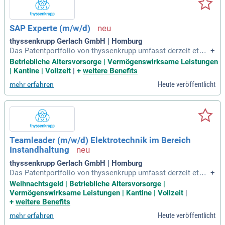
SAP Experte (m/w/d)
thyssenkrupp Gerlach GmbH | Homburg
Das Patentportfolio von thyssenkrupp umfasst derzeit etwa
+
17.000 Patente und Gebrauchsmuster und unterstreicht dam
Betriebliche Altersvorsorge | Vermögenswirksame Leistungen
it die führende Technologie- und Innovationsposition des Ko
| Kantine | Vollzeit
|
+
weitere Benefits
nzerns. thyssenkrupp verfolgt ambitionierte Klimaschutzziel
Heute veröffentlicht
mehr erfahren
e und optimiert aktiv
Teamleader (m/w/d) Elektrotechnik im Bereich
Instandhaltung
thyssenkrupp Gerlach GmbH | Homburg
Das Patentportfolio von thyssenkrupp umfasst derzeit etwa
+
17.000 Patente und Gebrauchsmuster und unterstreicht dam
Weihnachtsgeld | Betriebliche Altersvorsorge |
it die führende Technologie- und Innovationsposition des Ko
Vermögenswirksame Leistungen | Kantine | Vollzeit
|
nzerns. thyssenkrupp verfolgt ambitionierte Klimaschutzziel
+
weitere Benefits
e und optimiert aktiv
Heute veröffentlicht
mehr erfahren