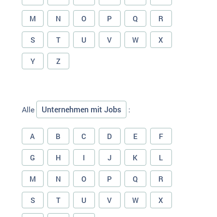
M
N
O
P
Q
R
S
T
U
V
W
X
Y
Z
Unternehmen mit Jobs
Alle
:
A
B
C
D
E
F
G
H
I
J
K
L
M
N
O
P
Q
R
S
T
U
V
W
X