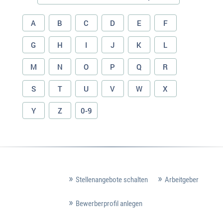
A
B
C
D
E
F
G
H
I
J
K
L
M
N
O
P
Q
R
S
T
U
V
W
X
Y
Z
0-9
Stellenangebote schalten
Arbeitgeber
Bewerberprofil anlegen