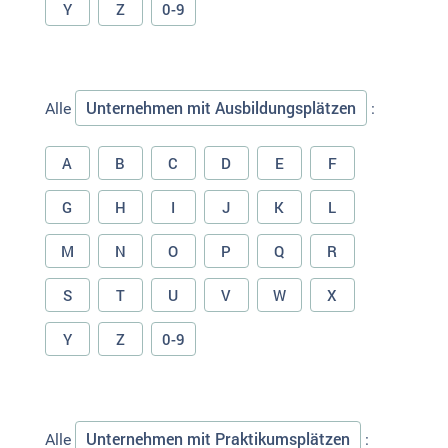
Y
Z
0-9
Unternehmen mit Ausbildungsplätzen
Alle
:
A
B
C
D
E
F
G
H
I
J
K
L
M
N
O
P
Q
R
S
T
U
V
W
X
Y
Z
0-9
Unternehmen mit Praktikumsplätzen
Alle
: