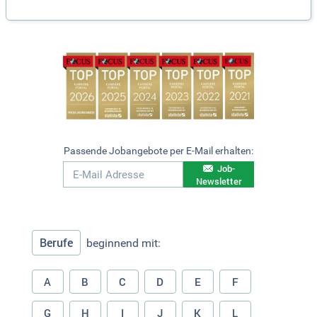
Passende Jobangebote per E-Mail erhalten:
Job-
Newsletter
Berufe
beginnend mit:
A
B
C
D
E
F
G
H
I
J
K
L