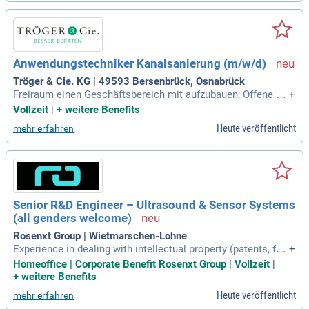
Anwendungstechniker Kanalsanierung (m/w/d)
Tröger & Cie. KG | 49593 Bersenbrück, Osnabrück
Freiraum einen Geschäftsbereich mit aufzubauen; Offene Ko
+
mmunikationskultur, flache Hierarchien und Möglichkeiten z
Vollzeit
|
+
weitere Benefits
ur Mitgestaltung; DiBT zugelassene und patentgeschützte L
Heute veröffentlicht
mehr erfahren
ösung zur Abwasserkanalsanierung mit klaren Alleinstellun
gsmerkmalen.
Senior R&D Engineer – Ultrasound & Sensor Systems
(all genders welcome)
Rosenxt Group | Wietmarschen-Lohne
Experience in dealing with intellectual property (patents, fre
+
edom-to-operate analyses, IP monitoring). In-depth market a
Homeoffice | Corporate Benefit Rosenxt Group | Vollzeit
|
nd technology knowledge to support well-founded make-or-
+
weitere Benefits
buy decisions.
Heute veröffentlicht
mehr erfahren