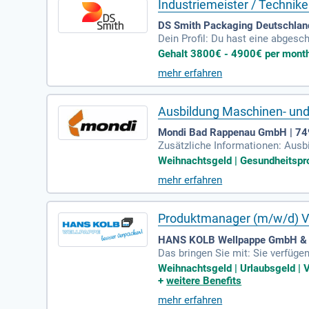
Industriemeister / Technike
DS Smith Packaging Deutschland
Dein Profil: Du hast eine abges
r:in für Papierverarbeitung; Du b
Gehalt 3800€ - 4900€ per month |
mehr erfahren
Ausbildung Maschinen- und
Mondi Bad Rappenau GmbH | 7
Zusätzliche Informationen: Ausb
iertechnik (Unterkunft wird gest
Weihnachtsgeld | Gesundheitspr
mehr erfahren
Produktmanager (m/w/d) V
HANS KOLB Wellpappe GmbH & 
Das bringen Sie mit: Sie verfüg
oder eine vergleichbare Qualifika
Weihnachtsgeld | Urlaubsgeld | 
+
weitere Benefits
mehr erfahren