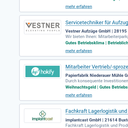
mehr erfahren
Servicetechniker für Aufz
Vestner Aufzüge GmbH | 28195
Wir bieten Ihnen: Mitarbeiterpar
ale Technik am Arbeitsplatz; Wei
Gutes Betriebsklima | Betrieblich
mehr erfahren
Mitarbeiter Vertrieb/-spro
Papierfabrik Niederauer Mühle
Durch konsequente Investitionen
Anbieter weiß gedeckter Wellpap
Weihnachtsgeld | Gutes Betriebsk
mehr erfahren
Fachkraft Lagerlogistik un
implantcast GmbH | 21614 Bux
Fachkraft Lagerlogistik und Pro