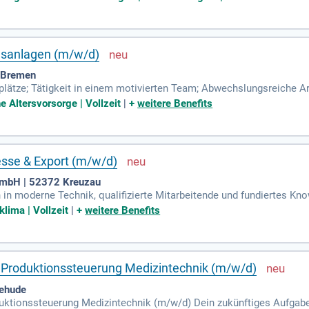
ugsanlagen (m/w/d)
 Bremen
kplätze; Tätigkeit in einem motivierten Team; Abwechslungsreiche A
terbildungsmaßnahmen; Digitalisierte Systemunterstützung (papierl
e Altersvorsorge | Vollzeit
|
+
weitere Benefits
zesse & Export (m/w/d)
 GmbH | 52372 Kreuzau
 in moderne Technik, qualifizierte Mitarbeitende und fundiertes K
penrohpapiere entwickelt.
lima | Vollzeit
|
+
weitere Benefits
d Produktionssteuerung Medizintechnik (m/w/d)
tehude
duktionssteuerung Medizintechnik (m/w/d) Dein zukünftiges Aufgabe