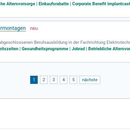
 nach Vorgabe der Produktionsplanung; Schnittstellenmanagement 
iche Altersvorsorge | Einkaufsrabatte | Corporate Benefit implantcas
lermontagen
abgeschlossenen Berufsausbildung in der Fachrichtung Elektrotech
 eigeninitiativen Arbeitsweise sowie Fleiß und Zuverlässigkeit. ei
eitszeiten | Gesundheitsprogramme | Jobrad | Betriebliche Altersvor
1
2
3
4
5
nächste