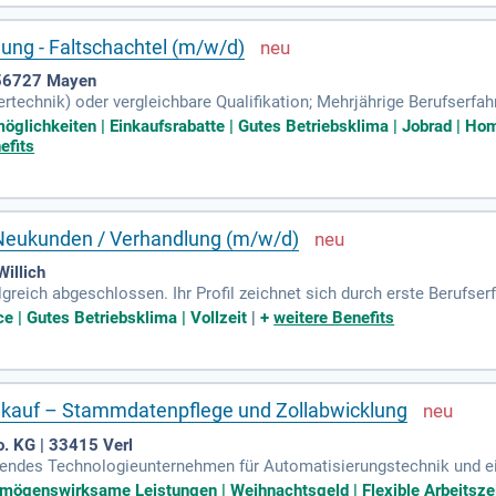
lung - Faltschachtel (m/w/d)
 56727 Mayen
rtechnik) oder vergleichbare Qualifikation; Mehrjährige Berufserfa
on oder alternativ im Umfeld technisch anspruchsvoller Produkte; K
öglichkeiten | Einkaufsrabatte | Gutes Betriebsklima | Jobrad | Ho
efits
/ Neukunden / Verhandlung (m/w/d)
illich
lgreich abgeschlossen. Ihr Profil zeichnet sich durch erste Berufser
e | Gutes Betriebsklima | Vollzeit
|
+
weitere Benefits
nkauf – Stammdatenpflege und Zollabwicklung
. KG | 33415 Verl
rendes Technologieunternehmen für Automatisierungstechnik und ein
rmögenswirksame Leistungen | Weihnachtsgeld | Flexible Arbeitszeit