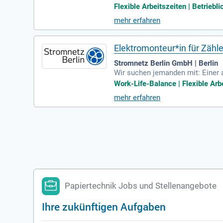
zwischen den Betriebsbereichen
Flexible Arbeitszeiten | Betriebl
mehr erfahren
Elektromonteur*in für Zäh
Stromnetz Berlin GmbH | Berlin
Wir suchen jemanden mit: Einer 
mmenhänge. einer engagierten und
Work-Life-Balance | Flexible Arb
mehr erfahren
Papiertechnik Jobs und Stellenangebote
Ihre zukünftigen Aufgaben