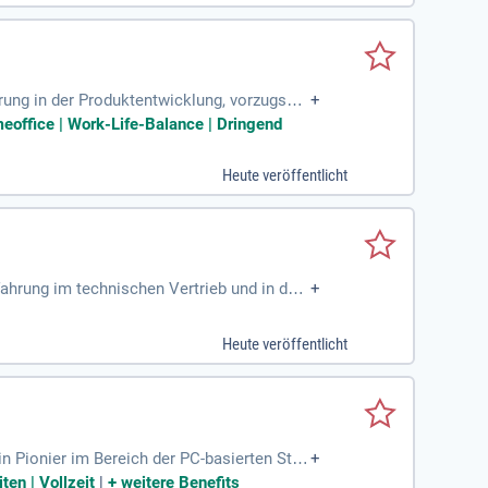
hrung in der Produktentwicklung, vorzugswe
+
enntnisse in
meoffice | Work-Life-Balance | Dringend
Heute veröffentlicht
fahrung im technischen Vertrieb und in der
+
Heute veröffentlicht
 Pionier im Bereich der PC-basierten Steu
+
en | Vollzeit
|
+
weitere Benefits