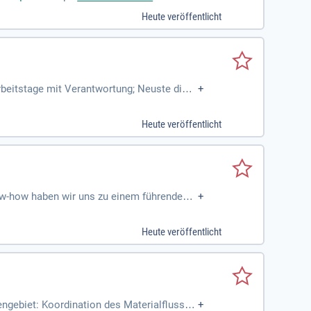
Heute veröffentlicht
rbeitstage mit Verantwortung; Neuste digit
+
os); Flache Hierarchien
Heute veröffentlicht
now-how haben wir uns zu einem führenden
+
Heute veröffentlicht
ngebiet: Koordination des Materialflusses
+