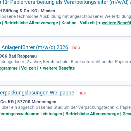
r für Papierverarbeitung als Verarbeitungsleiter (m/w/d)
 Stiftung & Co. KG | Minden
chlossene technische Ausbildung mit angeschlossener Weiterbildung
esitzt fundierte Kenntnisse in der Herstellung und Verarbeitung von 
 Betriebliche Altersvorsorge | Kantine | Vollzeit
|
+
weitere Benefi
 Anlagenführer (m/w/d) 2026
4906 Bad Rappenau
ildungsdauer: 2 Jahre; Berufsschule: Blockunterricht an der Papie
ellt); Du erhältst 30 Tage Urlaub; Du bekommst Urlaubs- und Weihnac
ogramme | Vollzeit
|
+
weitere Benefits
erpackungslösungen Wellpappe
Co. KG | 87700 Memmingen
en über ein abgeschlossenes Studium der Verpackungstechnik, Papie
tion.
Vermögenswirksame Leistungen | Betriebliche Altersvorsorge | Ges