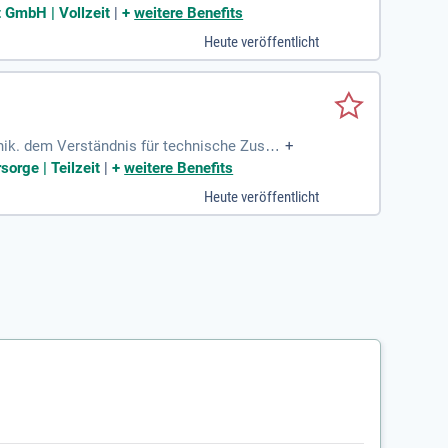
mit den angrenzenden
t GmbH | Vollzeit
|
+
weitere Benefits
Heute veröffentlicht
nik. dem Verständnis für technische Zusa
+
ner kundenorientierten
sorge | Teilzeit
|
+
weitere Benefits
Heute veröffentlicht