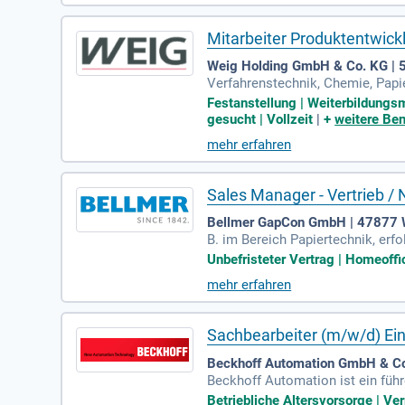
Mitarbeiter Produktentwick
Weig Holding GmbH & Co. KG |
Verfahrenstechnik, Chemie, Papie
ise im Bereich Faltschachtelkart
Festanstellung | Weiterbildungsm
gesucht | Vollzeit
|
+
weitere Ben
mehr erfahren
Sales Manager - Vertrieb 
Bellmer GapCon GmbH | 47877 W
B. im Bereich Papiertechnik, erfo
Papierindustrie aus.
Unbefristeter Vertrag | Homeoffic
mehr erfahren
Sachbearbeiter (m/w/d) Ei
Beckhoff Automation GmbH & Co
Beckhoff Automation ist ein füh
erungstechnik.
Betriebliche Altersvorsorge | Ve