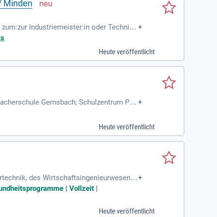
 / Minden
 zum:zur Industriemeister:in oder Technike
+
Wellpappe; Du
ts
Heute veröffentlicht
rmacherschule Gernsbach; Schulzentrum Pap
+
htsgeld; Wir bieten
Heute veröffentlicht
rtechnik, des Wirtschaftsingenieurwesens
+
undheitsprogramme | Vollzeit
|
Heute veröffentlicht