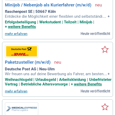
i es Minijob, Midijob, Teilzeit, Vollzeit oder Werkstudent.
Minijob / Nebenjob als Kurierfahrer (m/w/d)
flaschenpost SE | 50667 Köln
Entdecke die Möglichkeit einer flexiblen und selbstständige
+
n Arbeit als Berufskraftfahrer, Taxifahrer oder Busfahrer – id
Erfolgsbeteiligung | Werkstudent | Teilzeit | Minijob
|
eal für Quereinsteiger! Bewirb dich schnell und einfach ohne
+
weitere Benefits
Lebenslauf und erhalte innerhalb von 24 Stunden deinen Arb
Heute veröffentlicht
mehr erfahren
eitsvertrag. Starte mit einem attraktiven Stundenlohn von 1
4,20 € und steigere dich nach drei Monaten auf bis zu 17,50
€ pro Stunde, inklusive Bonus. Wähle aus flexiblen Schichte
n von 3, 6 oder 9 Stunden, die sich optimal in deinen Alltag e
infügen. Profitiere von einem krisensicheren Arbeitgeber un
d entscheide dich für einen Minijob, Midijob, Teilzeit, Vollzei
Paketzusteller (m/w/d)
t oder Werkstudentenvertrag. Starte noch heute und gestalt
e deine Karriere!
Deutsche Post AG | Neu-Ulm
Wir freuen uns auf deine Bewerbung als Fahrer, am besten o
+
nline! Klicke dazu einfach auf den 'Bewerben'-Button – auch
Weihnachtsgeld | Urlaubsgeld | Arbeitskleidung | Unbefristeter
ganz ohne Lebenslauf.
Vertrag | Betriebliche Altersvorsorge
|
+
weitere Benefits
Heute veröffentlicht
mehr erfahren