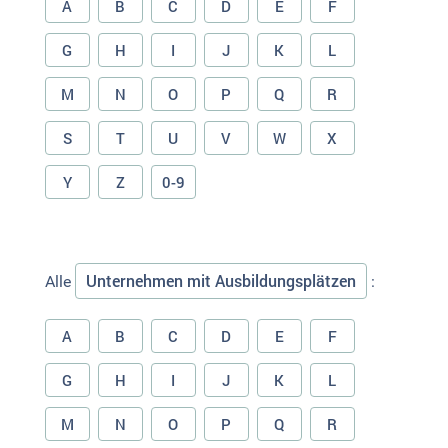
A
B
C
D
E
F
G
H
I
J
K
L
M
N
O
P
Q
R
S
T
U
V
W
X
Y
Z
0-9
Unternehmen mit Ausbildungsplätzen
Alle
:
A
B
C
D
E
F
G
H
I
J
K
L
M
N
O
P
Q
R