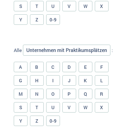
S
T
U
V
W
X
Y
Z
0-9
Unternehmen mit Praktikumsplätzen
Alle
:
A
B
C
D
E
F
G
H
I
J
K
L
M
N
O
P
Q
R
S
T
U
V
W
X
Y
Z
0-9