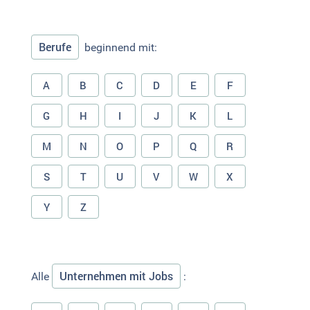
Berufe
beginnend mit:
A
B
C
D
E
F
G
H
I
J
K
L
M
N
O
P
Q
R
S
T
U
V
W
X
Y
Z
Unternehmen mit Jobs
Alle
: