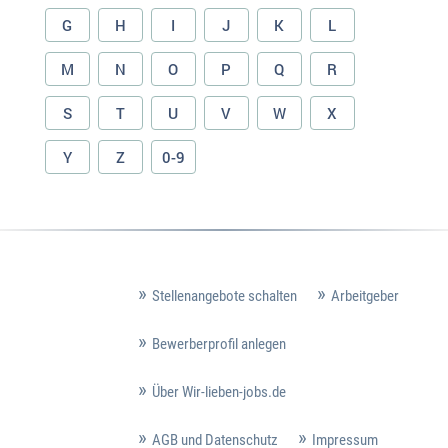
G
H
I
J
K
L
M
N
O
P
Q
R
S
T
U
V
W
X
Y
Z
0-9
Stellenangebote schalten
Arbeitgeber
Bewerberprofil anlegen
Über Wir-lieben-jobs.de
AGB und Datenschutz
Impressum