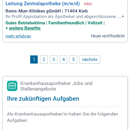
Leitung Zentralapotheke (m/w/d)
Rems-Murr-Kliniken gGmbH | 71404 Korb
Ihr Profil Approbation als Apotheker und abgeschlossene W
+
eiterbildung zum Fachapotheker jeweils (m/w/d) Mehrjährig
Gutes Betriebsklima | Familienfreundlich | Vollzeit
|
e Berufserfahrung in einer Krankenhausapotheke Erfahrung i
+
weitere Benefits
m Bereich Zytostatika gewünscht Weiterbildung und Wissen
Heute veröffentlicht
mehr erfahren
in den Bereichen Onkologie
1
2
3
4
5
nächste
Krankenhausapotheker Jobs und
Stellenangebote
Ihre zukünftigen Aufgaben
Als Krankenhausapotheker/in haben Sie die folgenden
Aufgaben: