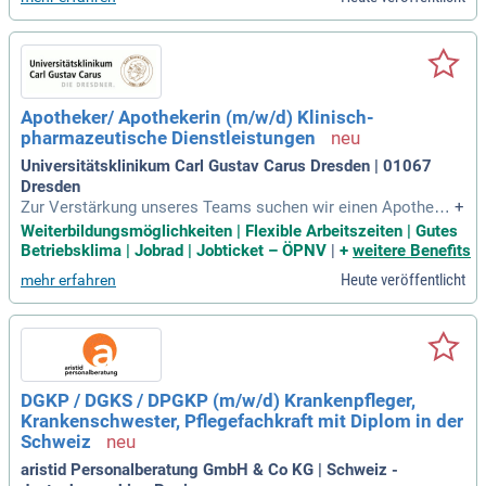
Apotheker/ Apothekerin (m/w/d) Klinisch-
pharmazeutische Dienstleistungen
Universitätsklinikum Carl Gustav Carus Dresden | 01067
Dresden
Zur Verstärkung unseres Teams suchen wir einen Apotheke
+
r (m/w/d) mit abgeschlossenem Studium der Pharmazie un
Weiterbildungsmöglichkeiten | Flexible Arbeitszeiten | Gutes
d gültiger Approbation. Sie bringen fundierte Kenntnisse in K
Betriebsklima | Jobrad | Jobticket – ÖPNV
|
+
weitere Benefits
linischer Pharmazie sowie Pharmakologie mit und sind sich
Heute veröffentlicht
mehr erfahren
er im Umgang mit gesetzlichen Vorgaben. Eine strukturierte
Arbeitsweise und Kommunikationsstärke zeichnen Sie aus.
Idealerweise haben Sie Interesse an der Betreuung von Pati
ent*innen und am wissenschaftlichen Arbeiten. Wir bieten ei
ne befristete Anstellung in Voll- oder Teilzeit für zunächst 2
4 Monate in unserer Klinik-Apotheke. Bewerben Sie sich jetz
DGKP / DGKS / DPGKP (m/w/d) Krankenpfleger,
t und gestalten Sie aktiv das Medikationsmanagement und
Krankenschwester, Pflegefachkraft mit Diplom in der
die Unit-Dose Versorgung mit!
Schweiz
aristid Personalberatung GmbH & Co KG | Schweiz -