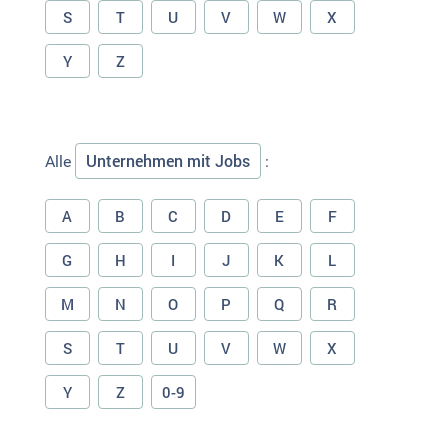
S
T
U
V
W
X
Y
Z
Unternehmen mit Jobs
Alle
:
A
B
C
D
E
F
G
H
I
J
K
L
M
N
O
P
Q
R
S
T
U
V
W
X
Y
Z
0-9