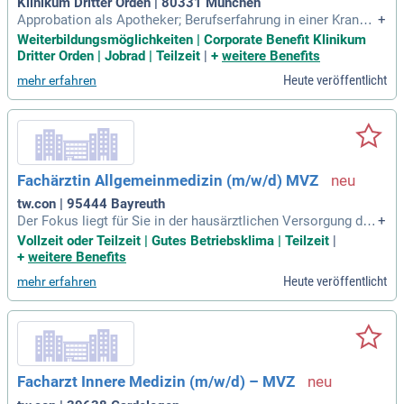
Klinikum Dritter Orden | 80331 München
Approbation als Apotheker; Berufserfahrung in einer Kranke
+
nhausapotheke; Führungserfahrung mit dem Wunsch diese
Weiterbildungsmöglichkeiten | Corporate Benefit Klinikum
auszubauen; Wirtschaftliches Denken; Sie arbeiten gerne im
Dritter Orden | Jobrad | Teilzeit
|
+
weitere Benefits
Team, sind zuverlässig, belastbar und besitzen gute organis
Heute veröffentlicht
mehr erfahren
atorische Fähigkeiten
Fachärztin Allgemeinmedizin (m/w/d) MVZ
tw.con | 95444 Bayreuth
Der Fokus liegt für Sie in der hausärztlichen Versorgung der
+
Patienten. Das MVZ legt sehr viel Wert auf eine hochwertige
Vollzeit oder Teilzeit | Gutes Betriebsklima | Teilzeit
|
medizinische Versorgung, sodass die verschiedenen Fachpr
+
weitere Benefits
axen eng miteinander kooperieren.
Heute veröffentlicht
mehr erfahren
Facharzt Innere Medizin (m/w/d) – MVZ