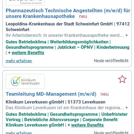
Pharmazeutisch Technische Angestellten (m/w/d) für
unsere Krankenhausapotheke
Leopoldina-Krankenhaus der Stadt Schweinfurt GmbH | 97412
Schweinfurt
Ihr Arbeitsbereich: In unserer Krankenhausapotheke werden
+
die Arzneimittel für die Patienten des Krankenhauses bestel
Gutes Betriebsklima | Weiterbildungsmöglichkeiten |
lt, gelagert und an die Stationen abgegeben.
Gesundheitsprogramme | Jobticket – ÖPNV | Kinderbetreuung
|
+
weitere Benefits
Heute veröffentlicht
mehr erfahren
Teamleitung MD-Management (m/w/d)
Klinikum Leverkusen gGmbH | 51373 Leverkusen
Das Klinikum Leverkusen ist ein Krankenhaus der regionale
+
n Spitzenversorgung mit einem hochqualifizierten medizinis
Gutes Betriebsklima | Gesundheitsprogramme | Unbefristeter
chen und pflegerischen Leistungsspektrum.
Vertrag | Betriebliche Altersvorsorge | Corporate Benefit
Klinikum Leverkusen gGmbH
|
+
weitere Benefits
Heute veröffentlicht
mehr erfahren