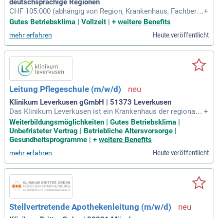
deutschsprachige Regionen
CHF 105.000 (abhängig von Region, Krankenhaus, Fachberei
+
ch, Qualifikation und Erfahrung) zuzüglich Zulagen für Dienst
Gutes Betriebsklima | Vollzeit
|
+
weitere Benefits
e. ​Kein Personalleasing, sondern feste Anstellung direkt in d
Heute veröffentlicht
mehr erfahren
er jeweiligen Klinik!
Leitung Pflegeschule (m/w/d)
Klinikum Leverkusen gGmbH | 51373 Leverkusen
Das Klinikum Leverkusen ist ein Krankenhaus der regionale
+
n Spitzenversorgung mit einem hochqualifizierten medizinis
Weiterbildungsmöglichkeiten | Gutes Betriebsklima |
chen und pflegerischen Leistungsspektrum.
Unbefristeter Vertrag | Betriebliche Altersvorsorge |
Gesundheitsprogramme
|
+
weitere Benefits
Heute veröffentlicht
mehr erfahren
Stellvertretende Apothekenleitung (m/w/d)