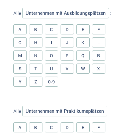
Unternehmen mit Ausbildungsplätzen
Alle
:
A
B
C
D
E
F
G
H
I
J
K
L
M
N
O
P
Q
R
S
T
U
V
W
X
Y
Z
0-9
Unternehmen mit Praktikumsplätzen
Alle
:
A
B
C
D
E
F