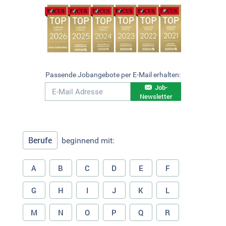
Passende Jobangebote per E-Mail erhalten:
Job-
Newsletter
Berufe
beginnend mit:
A
B
C
D
E
F
G
H
I
J
K
L
M
N
O
P
Q
R