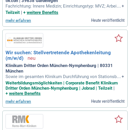
tw.con | 39638 Gardelegen
Fachrichtung: Innere Medizin; Einrichtungstyp: MVZ; Arbeits
+
zeit: Vollzeit, Teilzeit; Beginn: Zum nächstmöglichen Zeitpu
Teilzeit
|
+
weitere Benefits
nkt; Arbeitsort: Großraum Magdeburg, Sachsen-Anhalt; Stell
Heute veröffentlicht
mehr erfahren
endetails: Als Facharzt für Innere Medizin (m/w/d) sind Sie f
ür die umfassende hausärztliche
Wir suchen: Stellvertretende Apothekenleitung
(m/w/d)
Klinikum Dritter Orden München-Nymphenburg | 80331
München
Sowie im gesamten Klinikum Durchführung von Stationsbeg
+
ehungen Teilnahme am Rufbereitschaftsdienst Ihre Qualifika
Weiterbildungsmöglichkeiten | Corporate Benefit Klinikum
tion: Approbation als Apotheker Berufserfahrung in einer Kr
Dritter Orden München-Nymphenburg | Jobrad | Teilzeit
|
ankenhausapotheke Führungserfahrung mit dem Wunsch di
+
weitere Benefits
ese auszubauen Wirtschaftliches
Heute veröffentlicht
mehr erfahren