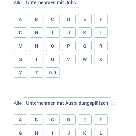
Unternehmen mit Jobs
Alle
:
A
B
C
D
E
F
G
H
I
J
K
L
M
N
O
P
Q
R
S
T
U
V
W
X
Y
Z
0-9
Unternehmen mit Ausbildungsplätzen
Alle
:
A
B
C
D
E
F
G
H
I
J
K
L