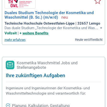
Duales Studium Technologie der Kosmetika und
Waschmittel (B. Sc.) (m/w/d)
Technische Hochschule Ostwestfalen-Lippe | 32657 Lemgo
Das duale Studium „Technologie der Kosmetika und Wasch
+
mittel“ (B. Sc.) bietet Ihnen die Möglichkeit, aktiv an der Ent
Vollzeit
|
+
weitere Benefits
wicklung nachhaltiger Produkte mitzuarbeiten. Sie erwerben
Heute veröffentlicht
mehr erfahren
umfassende natur- und ingenieurwissenschaftliche Kenntnis
se, die in der heutigen Branche unverzichtbar sind. Der Studi
engang kombiniert theoretisches Wissen mit praktischen Er
fahrungen in der industriellen Herstellung. Im ersten Semest
er lernen Sie unter anderem über Kosmetikherstellung, Che
mie und Physik. Im zweiten Semester vertiefen Sie Ihr Wiss
Kosmetika Waschmittel Jobs und
en in Hautphysiologie sowie organischer und biochemische
Stellenangebote
r Chemie. Starten Sie Ihre Karriere in einem zukunftsorientie
Ihre zukünftigen Aufgaben
rten und innovativen Bereich mit unzähligen Perspektiven.
Ingenieure und Ingenieurinnen der Kosmetika- und
Waschmitteltechnologie sind verantwortlich für:
Planung, Kalkulation, Gestaltung