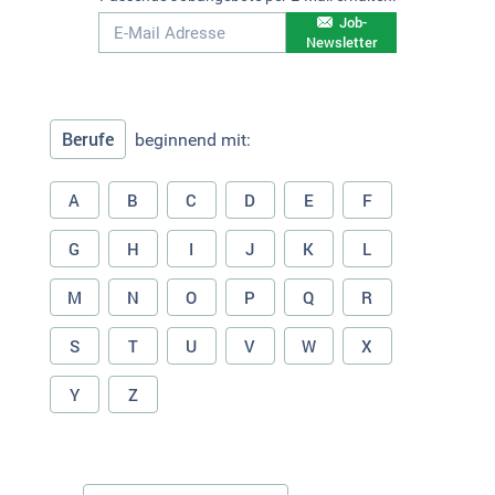
Job-
Newsletter
Berufe
beginnend mit:
A
B
C
D
E
F
G
H
I
J
K
L
M
N
O
P
Q
R
S
T
U
V
W
X
Y
Z