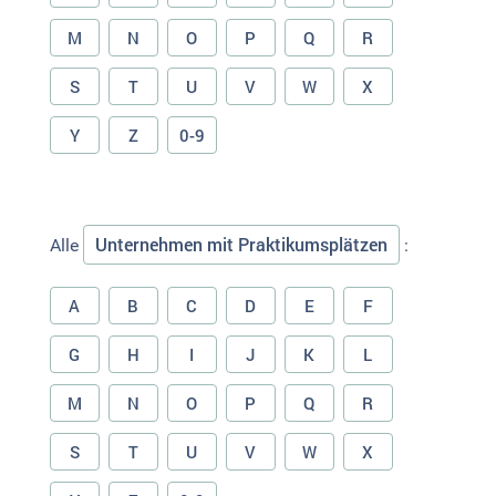
M
N
O
P
Q
R
S
T
U
V
W
X
Y
Z
0-9
Unternehmen mit Praktikumsplätzen
Alle
:
A
B
C
D
E
F
G
H
I
J
K
L
M
N
O
P
Q
R
S
T
U
V
W
X