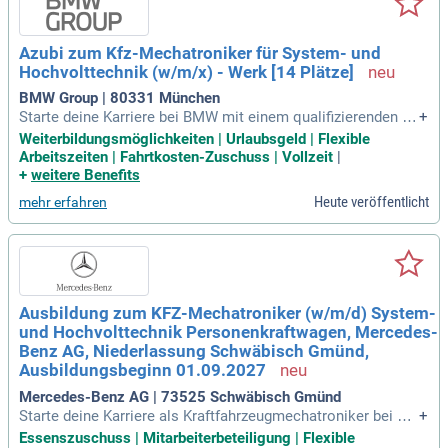
Azubi zum Kfz-Mechatroniker für System- und
Hochvolttechnik (w/m/x) - Werk [14 Plätze]
BMW Group | 80331 München
Starte deine Karriere bei BMW mit einem qualifizierenden A
+
bschluss der Mittelschule. Unsere attraktiven Konditionen b
Weiterbildungsmöglichkeiten | Urlaubsgeld | Flexible
ieten eine faire Vergütung, Weihnachts- und Urlaubsgeld so
Arbeitszeiten | Fahrtkosten-Zuschuss | Vollzeit
|
wie eine Übernahmegarantie. Profitiere von flexiblen Arbeits
+
weitere Benefits
zeiten und persönlicher Förderung, um deine Entwicklung zu
Heute veröffentlicht
mehr erfahren
maximieren. Spannende Aufgaben und zahlreiche Vorteile w
ie die Azubi-Fahrzeugmiete und Fahrtkostenzuschüsse erwa
rten dich. Zudem unterstützen wir dich mit vergünstigten W
ohnheimen (München) und vielfältigen Freizeitangeboten. B
ewirb dich jetzt und erlebe Chancengleichheit in einem inno
vativen Unternehmen!
Ausbildung zum KFZ-Mechatroniker (w/m/d) System-
und Hochvolttechnik Personenkraftwagen, Mercedes-
Benz AG, Niederlassung Schwäbisch Gmünd,
Ausbildungsbeginn 01.09.2027
Mercedes-Benz AG | 73525 Schwäbisch Gmünd
Starte deine Karriere als Kraftfahrzeugmechatroniker bei Me
+
rcedes-Benz! In dieser spannenden Position beschäftigst du
Essenszuschuss | Mitarbeiterbeteiligung | Flexible