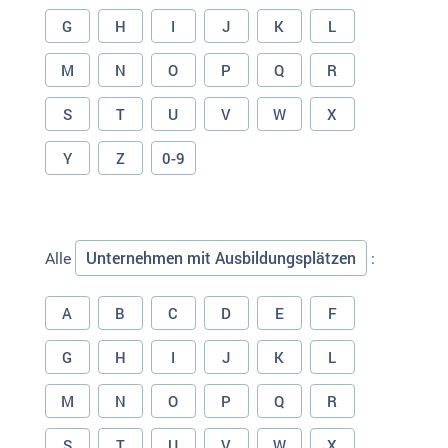
G
H
I
J
K
L
M
N
O
P
Q
R
S
T
U
V
W
X
Y
Z
0-9
Unternehmen mit Ausbildungsplätzen
Alle
:
A
B
C
D
E
F
G
H
I
J
K
L
M
N
O
P
Q
R
S
T
U
V
W
X