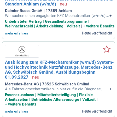
unterstützen.
Standort Anklam (w/m/d)
Daimler Buses GmbH | 17389 Anklam
Wir suchen einen engagierten KFZ-Mechatroniker (w/m/d)
+
mit technischer Berufsausbildung und idealerweise Erfahrun
Unbefristeter Vertrag | Gesundheitsprogramme |
g im Nutzfahrzeugbereich. Teamfähigkeit und eine kundenor
Weihnachtsgeld | Arbeitskleidung | Vollzeit
|
+
weitere Benefits
ientierte Arbeitsweise sind uns wichtig. Profitieren Sie von b
Heute veröffentlicht
mehr erfahren
eschäftigungssichernden Maßnahmen bis 2033 und einem u
nbefristeten Arbeitsplatz. Genießen Sie 30 Tage Urlaub bei e
iner 36-Stunden-Woche und attraktiven Altersvorsorgeoptio
nen, einschließlich geldwertem Arbeitgeberzuschuss. Regel
mäßige Schulungen und Weiterbildungsmöglichkeiten, wie I
nhouse-Kurse und LinkedIn Learning, fördern Ihre Karriere. E
Ausbildung zum KFZ-Mechatroniker (w/m/d) System-
ntdecken Sie außerdem umfassende Mobilitätsangebote, da
und Hochvolttechnik Nutzfahrzeuge, Mercedes-Benz
runter Mitarbeiterleasing für PKWs und E-Bikes mit Zuschus
s vom Arbeitgeber.
AG, Schwäbisch Gmünd, Ausbildungsbeginn
01.09.2027
Mercedes-Benz AG | 73525 Schwäbisch Gmünd
Als Fahrzeugmechatroniker/-in bist du für die Diagnose, War
+
tung und Einstellung von Fahrzeugen und mechatronischen
Essenszuschuss | Mitarbeiterbeteiligung | Flexible
Systemen zuständig. Dies umfasst Bremsen, Lenkungen so
Arbeitszeiten | Betriebliche Altersvorsorge | Vollzeit
|
wie Automatikgetriebe und Motormanagement. Mit einem f
+
weitere Benefits
undierten Verständnis für vernetzte und Hochvoltsysteme bi
Heute veröffentlicht
mehr erfahren
st du in der Lage, moderne Fahrzeugtechnologien zu nutzen.