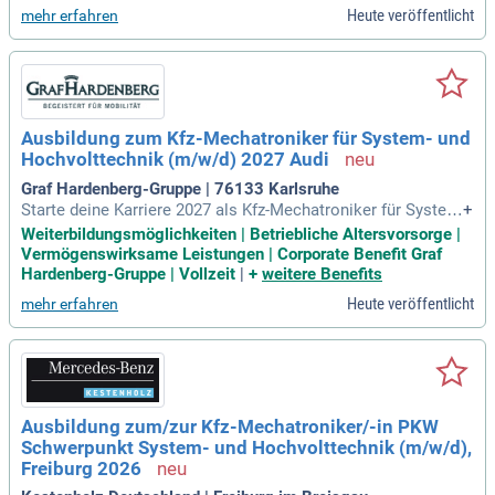
Hardenberg ist eine der führenden Automobilhandelsgruppe
Heute veröffentlicht
mehr erfahren
n in Deutschland, die innovative Mobilität in Baden-Württem
berg und Rheinland-Pfalz fördert. Profitiere von einem mode
rnen Arbeitsumfeld, das Tradition und Pioniergeist vereint.
Hier schätzen wir Wertschätzung und Eigenverantwortung i
m Team. Bewirb dich jetzt und gestalte deine Zukunft in ein
er der stärksten Marken der Branche!
Ausbildung zum Kfz-Mechatroniker für System- und
Hochvolttechnik (m/w/d) 2027 Audi
Graf Hardenberg-Gruppe | 76133 Karlsruhe
Starte deine Karriere 2027 als Kfz-Mechatroniker für System
+
- und Hochvolttechnik bei Audi! Graf Hardenberg, eine der fü
Weiterbildungsmöglichkeiten | Betriebliche Altersvorsorge |
hrenden Automobilhandelsgruppen in Deutschland, sucht en
Vermögenswirksame Leistungen | Corporate Benefit Graf
gagierte Talente wie dich. Genieß eine attraktive Vertragsda
Hardenberg-Gruppe | Vollzeit
|
+
weitere Benefits
uer mit Vollzeitbeschäftigung und einem Gehalt von 1.218 bi
Heute veröffentlicht
mehr erfahren
s 1.448 € pro Monat. Erlebe die Verbindung von Tradition un
d Innovation in einem dynamischen Team. Bei uns erwarten
dich krisensichere Arbeitsplätze in einem modernen Arbeits
umfeld. Werde Teil unserer Erfolgsgeschichte im Audi Zentr
um Karlsruhe – gestalte die Zukunft der Mobilität mit!
Ausbildung zum/zur Kfz-Mechatroniker/-in PKW
Schwerpunkt System- und Hochvolttechnik (m/w/d),
Freiburg 2026