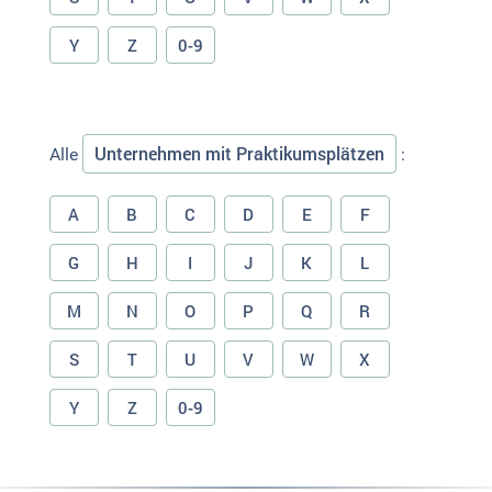
Y
Z
0-9
Unternehmen mit Praktikumsplätzen
Alle
:
A
B
C
D
E
F
G
H
I
J
K
L
M
N
O
P
Q
R
S
T
U
V
W
X
Y
Z
0-9