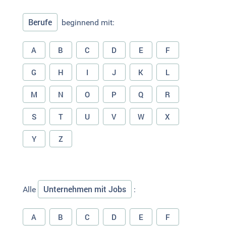
Berufe
beginnend mit:
A
B
C
D
E
F
G
H
I
J
K
L
M
N
O
P
Q
R
S
T
U
V
W
X
Y
Z
Unternehmen mit Jobs
Alle
:
A
B
C
D
E
F