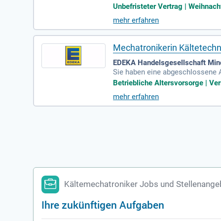
er Kältetechnik sowie eine kunde
Unbefristeter Vertrag | Weihnacht
und Problemlösefähigkeiten. Wir 
mehr erfahren
duelle Weiterbildungs- und Entwi
em Servicefahrzeug und hochwerti
Mechatronikerin Kältetech
EDEKA Handelsgesellschaft Mi
Sie haben eine abgeschlossene Au
ektronikerin / Elektroniker mit v
Betriebliche Altersvorsorge | Ve
mehr erfahren
Kältemechatroniker Jobs und Stellenange
Ihre zukünftigen Aufgaben