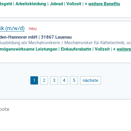
norientierte Arbeitsweise mit. Flexibilität und Teamfähigkeit sin
sgeld | Arbeitskleidung | Jobrad | Vollzeit
|
+
weitere Benefits
bieten eine leistungsgerechte Vergütung, einen unbefristeten Arbeits
cklungsmöglichkeiten fördern Ihre Karriere, während Zuschläge für Be
ger Arbeitskleidung unterstützen wir Ihre eigenverantwortliche Täti
nik (m/w/d)
nden-Hannover mbH | 31867 Lauenau
sbildung als Mechatronikerin / Mechatroniker für Kältetechnik, oder
ertieften Kältetechnikkenntnissen).
rmögenswirksame Leistungen | Einkaufsrabatte | Vollzeit
|
+
weitere
1
2
3
4
5
nächste
bote