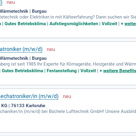
)
 Wärmetechnik | Burgau
ltetechnik oder Elektriker:in mit Kälteerfahrung? Dann suchen wir 
nd anspruchsvolles Aufgabengebiet. Sie arbeiten in einem motivierten
| Gutes Betriebsklima | Aufstiegsmöglichkeiten | Vollzeit
|
+
weite
n können Sie durch umfassende Einarbeitung und kontinuierliche Wei
eutschkenntnisse und einen Führerschein der Klasse B verfügen und 
estalten Sie Ihre Karriere aktiv mit!
atroniker (m/w/d)
 Wärmetechnik | Burgau
nberg ist seit 1985 Ihr Experte für Klimageräte, Heizgeräte und W
nd Handwerk, um effizientes Heizen, Entfeuchten und Klimatisieren
Gutes Betriebsklima | Festanstellung | Vollzeit
|
+
weitere Benefit
ofitieren von mobilen Raumklimageräten und Luftentfeuchtern. Zude
f. Unser Sortiment umfasst sowohl stationäre als auch mobile Gerät
rvicewerkstatt für umfassende Unterstützung und perfekten Kunden
echatroniker/in (m/w/d)
 KG | 76133 Karlsruhe
mechaniker/in (m/w/d) bei Büchele Lufttechnik GmbH! Unsere Ausbil
Heribert-Späth-Preis ausgezeichnet wurden. Du erlernst die Montag
u von internen Weiterbildungen und hohen Übernahmechancen. Wir 
Freue dich auf ein familiäres Arbeitsumfeld und attraktive Zuschüs