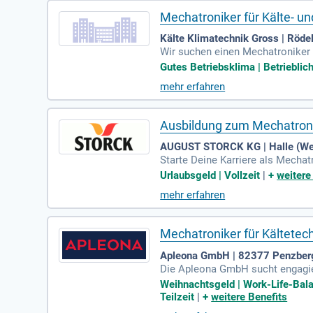
Mechatroniker für Kälte- u
Kälte Klimatechnik Gross | Röde
Wir suchen einen Mechatroniker f
hnik ist entscheidend. Sie über
Gutes Betriebsklima | Betrieblich
forderungen motivieren Sie. Zud
mehr erfahren
ngen, Zusatzleistungen und ein
Ausbildung zum Mechatroni
AUGUST STORCK KG | Halle (Wes
Starte Deine Karriere als Mechatr
nlagen installieren, steuern und
Urlaubsgeld | Vollzeit
|
+
weitere
h sofort wohlfühlst. Ab August 2
mehr erfahren
rüfungen durchführst. Sicherheit 
Kältetechnik!
Mechatroniker für Kältetec
Apleona GmbH | 82377 Penzber
Die Apleona GmbH sucht engagier
on Kälte- und Klimaanlagen im F
Weihnachtsgeld | Work-Life-Bala
or Ort. Zusätzlich führen Sie Rep
Teilzeit
|
+
weitere Benefits
ker oder mobiler Servicetechnike