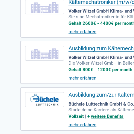
Kältemechatroniker (m/w/d
Volker Witzel GmbH Klima- und
Sie sind Mechatroniker:in für Kä
en bieten wir ein vielfältiges u
Gehalt 2600€ - 4400€ per month 
n Gehaltspaket. Ihre Fähigkeite
mehr erfahren
sich jetzt, wenn Sie über gute D
unseres erfolgreichen Teams und g
Ausbildung zum Kältemech
Volker Witzel GmbH Klima- und
Die Volker Witzel GmbH in Belle
ösungen für Handel, Industrie u
Gehalt 800€ - 1200€ per month | 
werbe und der Landwirtschaft pr
mehr erfahren
nd Kaltwassererzeuger nach Bedar
Besuchen Sie unsere moderne Se
Ausbildung zum/zur Kältem
Büchele Lufttechnik GmbH & Co.
Starte deine Karriere als Kälte
ondere Highlights, die mit dem 
Vollzeit
|
+
weitere Benefits
en Anlagen. Zudem profitierst d
mehr erfahren
Realschulabschluss oder Abitur. 
erstützung für das Wohnheim.