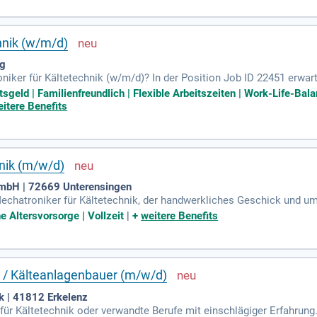
ent voranzutreiben!
hnik (w/m/d)
ng
roniker für Kältetechnik (w/m/d)? In der Position Job ID 22451 erwa
älte- und Klimaanlagen. Zudem führen Sie Wartungs- und Instandse
sgeld | Familienfreundlich | Flexible Arbeitszeiten | Work-Life-Bal
aran haben, Gebäude effizient am Laufen zu halten, sind Sie bei uns
itere Benefits
 Berufserfahrung mit. Bewerben Sie sich jetzt und werden Sie Teil
nik (m/w/d)
GmbH | 72669 Unterensingen
 Mechatroniker für Kältetechnik, der handwerkliches Geschick und 
schein der Klasse B ist Voraussetzung, ebenso wie eine hohe Flexibil
e Altersvorsorge | Vollzeit
|
+
weitere Benefits
 übernehmen eine anspruchsvolle Tätigkeit mit viel Eigenverantwort
e Einarbeitungs- und Schulungsprogramme unterstützen Sie. Profit
icrosoft Surface Laptop. Genießen Sie 30 Tage Urlaub, überdurchsc
ttform.
k / Kälteanlagenbauer (m/w/d)
k | 41812 Erkelenz
ür Kältetechnik oder verwandte Berufe mit einschlägiger Erfahrung.