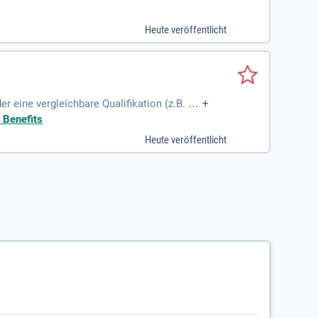
d ebenso wichtig wie Kommunikationsstärke
platz und diverse Sozialleistungen. Indivi
Heute veröffentlicht
reitschaftsdienste attraktiv sind. Mit ein
gkeit.
 eine vergleichbare Qualifikation (z.B. El
+
 Benefits
Heute veröffentlicht