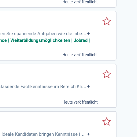
Heute veröffentlicht
rten Sie spannende Aufgaben wie die Inbetri
+
tzungsarbeiten durch und beheben technis
ance | Weiterbildungsmöglichkeiten | Jobrad |
 genau richtig. Sie bringen eine abgeschlo
 unseres innovativen Teams im Facility Man
Heute veröffentlicht
umfassende Fachkenntnisse im Bereich Klim
+
ität und Eigeninitiative. Sie erhalten mode
ung. Unser strukturiertes, digitales Einsa
Heute veröffentlicht
ieren Sie von einem neuwertigen Firmenfah
hnittliche Altersvorsorge und zusätzliche
 Ideale Kandidaten bringen Kenntnisse in d
+