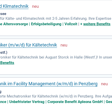
nd Klimatechnik
lsee
ür Kälte- und Klimatechnik mit 2-5 Jahren Erfahrung. Ihre Expertise
nehmen die Inbetriebnahme, Wartung und Reparatur elektronischer 
e Altersvorsorge | Erfolgsbeteiligung | Vollzeit
|
+
weitere Benefits
em möchten wir Ihr Engagement in einem dynamischen Umfeld fördern
em unterstützenden Team in einem angenehmen Arbeitsklima.
ker (m/w/d) für Kältetechnik
tf.)
oniker für Kältetechnik bei August Storck in Halle (Westf.)! In uns
 warten. Wir unterstützen Dich persönlich und fördern eine lockere,
 Benefits
027 bieten wir eine 3,5-jährige Ausbildung an, in der Du elektrotech
und Planung stehen dabei an erster Stelle. Bewirb Dich jetzt und ent
hnik im Facility Management (w/m/d) in Penzberg
g
te Mechatroniker für Kältetechnik (w/m/d) in Penzberg. Ihre Aufg
acility Management. Sie betreuen die Inspektion sowie Instandhalt
nce | Unbefristeter Vertrag | Corporate Benefit Apleona GmbH | G
araturen durch und beseitigen Störungen effizient. Diese Position ka
r angeboten werden. Bewerben Sie sich jetzt, um Teil eines dynami