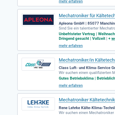
mehr erfahren
m technischen Facility Managem
Mechatroniker für Kältetec
Apleona GmbH | 85077 Manchi
Sind Sie ein talentierter Mechat
ebnahme und das Bedienen von K
Unbefristeter Vertrag | Weihnacht
che Störungen. Wenn Sie Freude d
Dringend gesucht | Vollzeit
|
+
we
ssene Berufsausbildung und erste
mehr erfahren
agement!
Mechatroniker/in Kältetech
Class Luft- und Klima-Service 
Wir suchen einen qualifizierten
a und Kälte mitbringt. Ein Führer
Gutes Betriebsklima | Betrieblich
rnstes technisches Equipment und
mehr erfahren
tzplanungssystem sowie fundiert
rzeug, einem iPhone und einem M
Benefits über unsere Einkaufspla
Mechatroniker Kältetechni
Rene Lehrke Kälte-Klima-Techni
Wir suchen einen Mechatroniker f