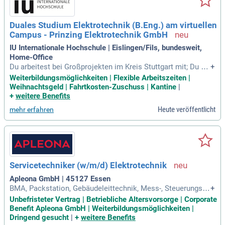
Duales Studium Elektrotechnik (B.Eng.) am virtuellen
Campus - Prinzing Elektrotechnik GmbH
IU Internationale Hochschule | Eislingen/Fils, bundesweit,
Home-Office
Du arbeitest bei Großprojekten im Kreis Stuttgart mit; Du ar
+
beitest eng mit Projektleitern und Monteuren zusammen; Du
Weiterbildungsmöglichkeiten | Flexible Arbeitszeiten |
kombinierst Büro-, Projekt- und Baustellentätigkeiten; Du wir
Weihnachtsgeld | Fahrtkosten-Zuschuss | Kantine
|
st in den Fachbereichen E-Mobilität, Sicherheitstechnik, Geb
+
weitere Benefits
äudeautomation
Heute veröffentlicht
mehr erfahren
Servicetechniker (w/m/d) Elektrotechnik
Apleona GmbH | 45127 Essen
BMA, Packstation, Gebäudeleittechnik, Mess-, Steuerungsun
+
d Regelleittechnik); Einarbeitung und Unterstützung von Tec
Unbefristeter Vertrag | Betriebliche Altersvorsorge | Corporate
hnikern bzw. neuer Mitarbeiter. Elektromechaniker bzw.
Benefit Apleona GmbH | Weiterbildungsmöglichkeiten |
Dringend gesucht
|
+
weitere Benefits