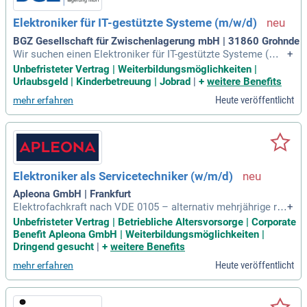
Elektroniker für IT-gestützte Systeme (m/w/d)
BGZ Gesellschaft für Zwischenlagerung mbH | 31860 Grohnde
Wir suchen einen Elektroniker für IT-gestützte Systeme (m/
+
w/d) für unsere Gruppe Sicherung & Instandhaltung in Grohn
Unbefristeter Vertrag | Weiterbildungsmöglichkeiten |
de. Ihre Aufgaben umfassen das Prüfen, Warten, Installieren
Urlaubsgeld | Kinderbetreuung | Jobrad
|
+
weitere Benefits
und Aufbauen von IT-gestützten betrieblichen Systemen sow
Heute veröffentlicht
mehr erfahren
ie die Instandhaltung technischer Einrichtungen. Zudem trag
en Sie zur Umsetzung der IT-Sicherheit bei und pflegen die Z
ugriffsverwaltung. Die Erstellung von Systembeschreibunge
n und Sicherheitsdokumentationen gehört ebenfalls zu Ihre
m Tätigkeitsbereich. Voraussetzung ist eine abgeschlossen
e Ausbildung als Elektroniker*in für Betriebstechnik oder Au
Elektroniker als Servicetechniker (w/m/d)
tomatisierungstechniker*in mit umfassendem IT-Fachwisse
n. Wir bieten Ihnen eine abwechslungsreiche Tätigkeit in ein
Apleona GmbH | Frankfurt
em dynamischen Team.
Elektrofachkraft nach VDE 0105 – alternativ mehrjährige rel
+
evante Berufserfahrung; Sehr gute Kenntnisse in der Betrieb
Unbefristeter Vertrag | Betriebliche Altersvorsorge | Corporate
s-, Elektro- und Gebäudetechnik; Erfahrung in der Störungsb
Benefit Apleona GmbH | Weiterbildungsmöglichkeiten |
eseitigung und im Arbeiten nach definierten Prozessen; Sich
Dringend gesucht
|
+
weitere Benefits
erer Umgang mit PC- und IT-Systemen
Heute veröffentlicht
mehr erfahren