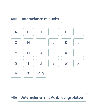
Unternehmen mit Jobs
Alle
:
A
B
C
D
E
F
G
H
I
J
K
L
M
N
O
P
Q
R
S
T
U
V
W
X
Y
Z
0-9
Unternehmen mit Ausbildungsplätzen
Alle
: