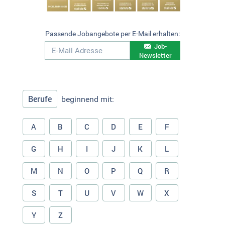
Passende Jobangebote per E-Mail erhalten:
Job-
Newsletter
Berufe
beginnend mit:
A
B
C
D
E
F
G
H
I
J
K
L
M
N
O
P
Q
R
S
T
U
V
W
X
Y
Z