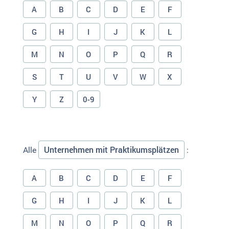
A
B
C
D
E
F
G
H
I
J
K
L
M
N
O
P
Q
R
S
T
U
V
W
X
Y
Z
0-9
Unternehmen mit Praktikumsplätzen
Alle
:
A
B
C
D
E
F
G
H
I
J
K
L
M
N
O
P
Q
R