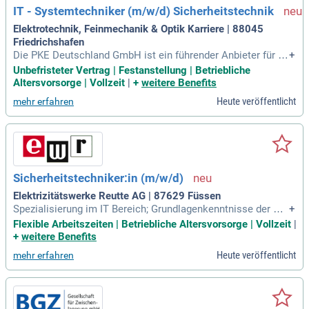
IT - Systemtechniker (m/w/d) Sicherheitstechnik
zen. Entdecken Sie die Original Stellenanzeige auf Step Ston
e.de: bit.ly/4w2X7RC APCT1_DE.
Elektrotechnik, Feinmechanik & Optik Karriere | 88045
Friedrichshafen
Die PKE Deutschland GmbH ist ein führender Anbieter für Si
+
cherheits- und Kommunikationstechnik und spezialisiert auf
Unbefristeter Vertrag | Festanstellung | Betriebliche
komplexe Großprojekte. Unsere umfassende Produktpalette
Altersvorsorge | Vollzeit
|
+
weitere Benefits
beinhaltet Zutrittskontrollsysteme, Videoüberwachung und
Heute veröffentlicht
mehr erfahren
Brandmeldeanlagen. Aktuell suchen wir einen Systemtechni
ker (m/w/d) zur Verstärkung unseres Teams in Friedrichsha
fen. Zu Ihren Aufgaben gehören die Installation, Programmie
rung und Inbetriebnahme von Systemen vor Ort. Zudem führ
en Sie Schulungen für Anwender durch und übernehmen die
Wartung sowie Fehleranalysen bestehender Anlagen. Werde
Sicherheitstechniker:in (m/w/d)
n Sie Teil unserer innovativen Lösungen und profitieren Sie v
on einer abwechslungsreichen Tätigkeit in einem dynamisc
Elektrizitätswerke Reutte AG | 87629 Füssen
hen Umfeld.
Spezialisierung im IT Bereich; Grundlagenkenntnisse der Sic
+
herheitstechnik von Vorteil; Erweitertes Interesse im Bereic
Flexible Arbeitszeiten | Betriebliche Altersvorsorge | Vollzeit
|
h Sicherheitstechnik sowie Bereitschaft zur Weiterbildung;
+
weitere Benefits
Ausgeprägtes Verantwortungsbewusstsein und Verlässlich
Heute veröffentlicht
mehr erfahren
keit.