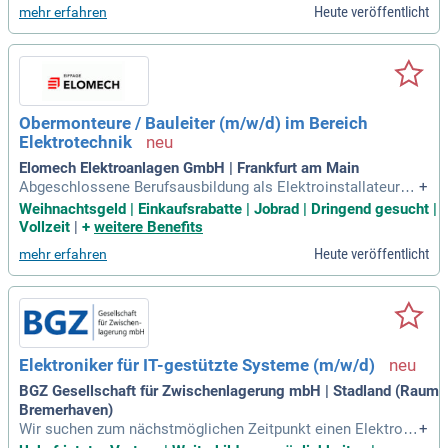
Heute veröffentlicht
mehr erfahren
Obermonteure / Bauleiter (m/w/d) im Bereich
Elektrotechnik
Elomech Elektroanlagen GmbH | Frankfurt am Main
Abgeschlossene Berufsausbildung als Elektroinstallateur/El
+
ektroniker eventuell mit Weiterbildung zum Techniker/Meist
Weihnachtsgeld | Einkaufsrabatte | Jobrad | Dringend gesucht |
er; Einschlägige Berufserfahrung in bauleitender Tätigkeit so
Vollzeit
|
+
weitere Benefits
wie Erfahrungen im Bereich EMSR/PLT; Erfahrung in der Füh
Heute veröffentlicht
mehr erfahren
rung von Mitarbeitern
Elektroniker für IT-gestützte Systeme (m/w/d)
BGZ Gesellschaft für Zwischenlagerung mbH | Stadland (Raum
Bremerhaven)
Wir suchen zum nächstmöglichen Zeitpunkt einen Elektroni
+
ker für IT-gestützte Systeme (m/w/d) für unseren Standort U