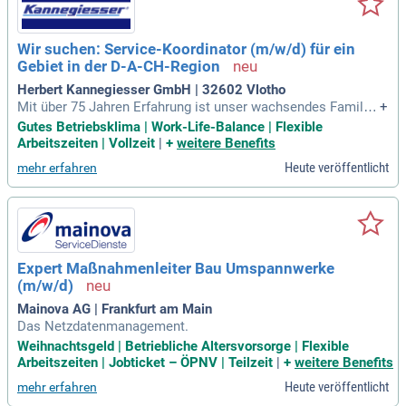
Wir suchen: Service-Koordinator (m/w/d) für ein
Gebiet in der D-A-CH-Region
Herbert Kannegiesser GmbH | 32602 Vlotho
Mit über 75 Jahren Erfahrung ist unser wachsendes Familie
+
nunternehmen im Maschinen- und Anlagenbau Weltmarktfü
Gutes Betriebsklima | Work-Life-Balance | Flexible
hrer in der industriellen Wäschereitechnik. Wir bieten umfas
Arbeitszeiten | Vollzeit
|
+
weitere Benefits
sende Systemlösungen und beschäftigen rund 2.000 Mitarb
Heute veröffentlicht
mehr erfahren
eiter weltweit. In der D-A-CH-Region suchen wir einen Servic
e-Koordinator (m/w/d), um unser engagiertes Team von übe
r 180 Mitarbeitern zu verstärken. Unsere Serviceorganisatio
n garantiert erstklassige Betreuung durch mehr als 90 Servi
cetechniker. Als Servicekoordinator übernehmen Sie Verant
wortung für Ihr Team und gestalten den Kundenservice mit t
Expert Maßnahmenleiter Bau Umspannwerke
echnischem Know-how und Organisationstalent. Werden Sie
(m/w/d)
Teil unseres Erfolgs und unterstützen Sie uns dabei, die Bed
ürfnisse unserer Kunden zu erfüllen.
Mainova AG | Frankfurt am Main
Das Netzdatenmanagement.
Weihnachtsgeld | Betriebliche Altersvorsorge | Flexible
Arbeitszeiten | Jobticket – ÖPNV | Teilzeit
|
+
weitere Benefits
Heute veröffentlicht
mehr erfahren