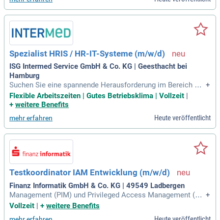
Spezialist HRIS / HR-IT-Systeme (m/w/d)
ISG Intermed Service GmbH & Co. KG | Geesthacht bei
Hamburg
Suchen Sie eine spannende Herausforderung im Bereich HR
+
IS? Als Spezialist für HR-IT-Systeme sind Sie die Schlüsselp
Flexible Arbeitszeiten | Gutes Betriebsklima | Vollzeit
|
erson zwischen HR, IT und externen Partnern. Sie verantwor
+
weitere Benefits
ten die strategische Weiterentwicklung unserer HR-Systeme
Heute veröffentlicht
mehr erfahren
und optimieren Prozesse mit modernen digitalen Lösungen.
Ihre Expertise ist gefragt, wenn es um die Betreuung und Ver
besserung unserer HR-Systemlandschaft geht. Zudem agier
en Sie als Ansprechpartner für interne Fachbereiche und ext
erne Dienstleister. Übernehmen Sie die Verantwortung, um
HR-Prozesse durch innovative IT-Lösungen effizienter zu ges
Testkoordinator IAM Entwicklung (m/w/d)
talten und werden Sie Teil unseres Teams!
Finanz Informatik GmbH & Co. KG | 49549 Ladbergen
Management (PIM) und Privileged Access Management (PA
+
M) zusammen.
Vollzeit
|
+
weitere Benefits
Heute veröffentlicht
mehr erfahren