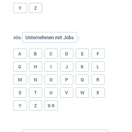
Y
Z
Unternehmen mit Jobs
Alle
:
A
B
C
D
E
F
G
H
I
J
K
L
M
N
O
P
Q
R
S
T
U
V
W
X
Y
Z
0-9