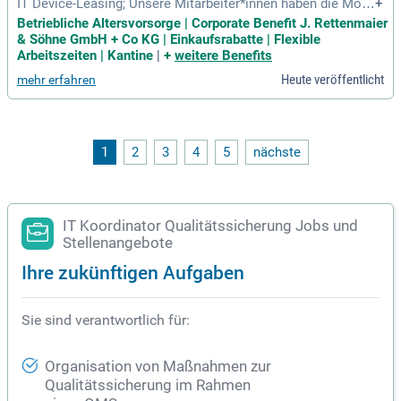
IT Device-Leasing; Unsere Mitarbeiter*innen haben die Mögl
+
ichkeit elektronische Geräte für den privaten Gebrauch zu le
Betriebliche Altersvorsorge | Corporate Benefit J. Rettenmaier
asen und sparen dabei bis zu 30%.
& Söhne GmbH + Co KG | Einkaufsrabatte | Flexible
Arbeitszeiten | Kantine
|
+
weitere Benefits
Heute veröffentlicht
mehr erfahren
1
2
3
4
5
nächste
IT Koordinator Qualitätssicherung Jobs und
Stellenangebote
Ihre zukünftigen Aufgaben
Sie sind verantwortlich für:
Organisation von Maßnahmen zur
Qualitätssicherung im Rahmen