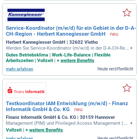
Service-Koordinator (m/w/d) für ein Gebiet in der D-A-
CH-Region - Herbert Kannegiesser GmbH
Herbert Kannegiesser GmbH | 32602 Vlotho
Werden Sie Service-Koordinator (m/w/d) in der D-A-CH-Regi
+
on und gestalten Sie die Kundenbetreuung in unserem enga
Gutes Betriebsklima | Work-Life-Balance | Flexible
gierten Team. Mit über 90 Servicetechnikern garantieren wir
Arbeitszeiten | Vollzeit
|
+
weitere Benefits
erstklassigen technischen Support und Kundenzufriedenhei
Heute veröffentlicht
mehr erfahren
t. In dieser Schlüsselposition sind Sie verantwortlich für die
Koordination von Kundenanliegen sowie die Führung Ihres S
erviceteams. Wir suchen eine kommunikative Persönlichkei
t mit technischer Ausbildung und Erfahrung im Maschinenb
au. Ihre Stärken in Organisation und Kundenorientierung wer
den bei uns geschätzt. Profitieren Sie von einem dynamisch
Testkoordinator IAM Entwicklung (m/w/d) - Finanz
en Arbeitsumfeld mit attraktiven Entwicklungs- und Weiterbi
Informatik GmbH & Co. KG
ldungsmöglichkeiten.
Finanz Informatik GmbH & Co. KG | 30159 Hannover
Management (PIM) und Privileged Access Management (PA
+
M) zusammen.
Vollzeit
|
+
weitere Benefits
Heute veröffentlicht
mehr erfahren