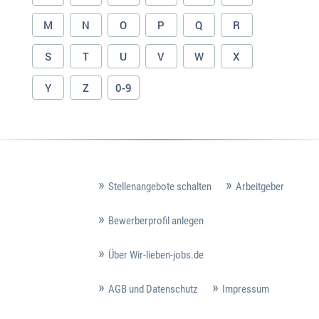
M
N
O
P
Q
R
S
T
U
V
W
X
Y
Z
0-9
Stellenangebote schalten
Arbeitgeber
Bewerberprofil anlegen
Über Wir-lieben-jobs.de
AGB und Datenschutz
Impressum