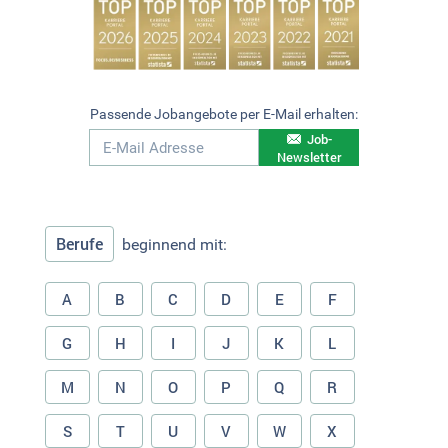
Passende Jobangebote per E-Mail erhalten:
Job-
Newsletter
Berufe
beginnend mit:
A
B
C
D
E
F
G
H
I
J
K
L
M
N
O
P
Q
R
S
T
U
V
W
X