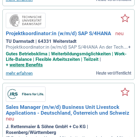
Projektkoordinator:in (w/m/d) SAP S/4HANA
TU Darmstadt | 64331 Weiterstadt
Projektkoordinator:in (w/m/d) SAP S/4HANA An der Techni
+
schen Universität Darmstadt ist im Bereich IT und Prozessk
Gutes Betriebsklima | Weiterbildungsmöglichkeiten | Work-
oordination (ITuP) zum nächstmöglichen Zeitpunkt die Stell
Life-Balance | Flexible Arbeitszeiten | Teilzeit
|
e als Projektkoordinator:in (w/m/d) SAP S/4HANA (Kennziff
+
weitere Benefits
er T254-2026) befristet
Heute veröffentlicht
mehr erfahren
Sales Manager (m/w/d) Business Unit Livestock
Applications - Deutschland, Österreich und Schweiz
J. Rettenmaier & Söhne GmbH + Co KG |
Rosenberg/Württemberg