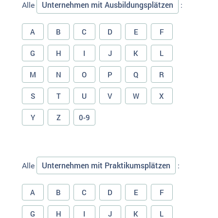
Unternehmen mit Ausbildungsplätzen
Alle
:
A
B
C
D
E
F
G
H
I
J
K
L
M
N
O
P
Q
R
S
T
U
V
W
X
Y
Z
0-9
Unternehmen mit Praktikumsplätzen
Alle
:
A
B
C
D
E
F
G
H
I
J
K
L