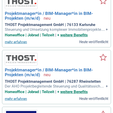
Projektmanager*in / BIM-Manager*in in BIM-
Projekten (m/w/d)
THOST Projektmanagement GmbH | 76133 Karlsruhe
Steuerung und Umsetzung komplexer Immobilienprojekte e
+
ntsprechend dem Leistungsbild der AHO; Projektbegleitende
Homeoffice | Jobrad | Teilzeit
|
+
weitere Benefits
Steuerung und Qualitätssicherung der BIM-Methodik auf Bau
Heute veröffentlicht
mehr erfahren
herrenseite; Implementieren und Weiterentwickeln von BIM-
Strategien und -Standards
Projektmanager*in / BIM-Manager*in in BIM-
Projekten (m/w/d)
THOST Projektmanagement GmbH | 76287 Rheinstetten
Der AHO Projektbegleitende Steuerung und Qualitätssicheru
+
ng der BIM-Methodik auf Bauherrenseite Implementieren un
Homeoffice | Jobrad | Teilzeit
|
+
weitere Benefits
d Weiterentwickeln von BIM-Strategien und -Standards sowi
Heute veröffentlicht
mehr erfahren
e Beratung zum Einsatz von BIM-Methoden in Immobilienpr
ojekten Interne und externe