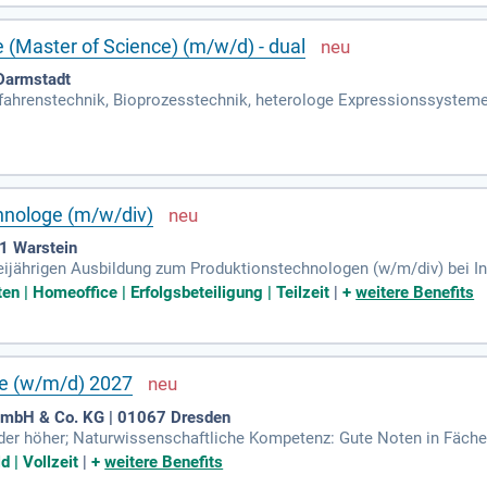
 (Master of Science) (m/w/d) - dual
Darmstadt
fahrenstechnik, Bioprozesstechnik, heterologe Expressionssysteme
d in die reguläre Studiengänge integriert.
hnologe (m/w/div)
81 Warstein
dreijährigen Ausbildung zum Produktionstechnologen (w/m/div) bei In
ten | Homeoffice | Erfolgsbeteiligung | Teilzeit
|
+
weitere Benefits
e (w/m/d) 2027
 GmbH & Co. KG | 01067 Dresden
oder höher; Naturwissenschaftliche Kompetenz: Gute Noten in Fäch
sowie Begeisterung für Technologien.
 | Vollzeit
|
+
weitere Benefits