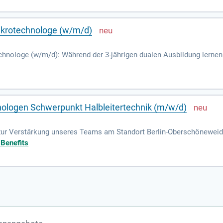
krotechnologe (w/m/d)
nologe (w/m/d): Während der 3-jährigen dualen Ausbildung lernen 
s ganz Großem wird.
ologen Schwerpunkt Halbleitertechnik (m/w/d)
zur Verstärkung unseres Teams am Standort Berlin-Oberschönewei
stemtechnik): Deine Aufgaben: Als Mikrotechnologe stellst Du bei
 Benefits