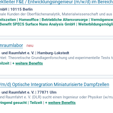
ektleiter F&E / Entwicklungsingenieur (m/w/d) im Bereich
mbH | 10115 Berlin
onale Kunden der Oberflächenanalytik, Materialwissenschaft und au
ten Systemen beliefert.
beitszeiten | Homeoffice | Betriebliche Altersvorsorge | Vermögens
 Benefit SPECS Surface Nano Analysis GmbH | Weiterbildungsmöglic
inraumlabor
 und Raumfahrt e. V. | Hamburg-Lokstedt
ichtet: Theoretische Grundlagenforschung und experimentelle Tests 
ilzeit
|
+
weitere Benefits
w/m/d) Optische Integration Miniaturisierte Dampfzellen
 und Raumfahrt e. V. | 77871 Ulm
nd Raumfahrt e. V. (DLR) sucht einen Ingenieur oder Physiker (w/m/d
die Kennziffer 5483 und befindet sich in Ulm. Ein Einstieg ist ab sofo
ingend gesucht | Teilzeit
|
+
weitere Benefits
hst auf zwei Jahre befristet, mit einer Vergütung gemäß den Tarifver
m von über 12.000 Mitarbeitenden aus 100 Nationen. Gestalten Sie 