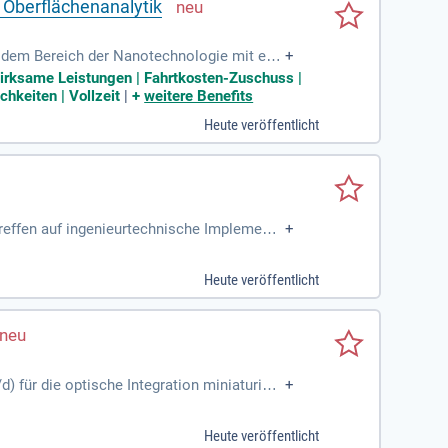
 Oberflächenanalytik
s dem Bereich der Nanotechnologie mit ein
+
wirksame Leistungen | Fahrtkosten-Zuschuss |
hkeiten | Vollzeit
|
+
weitere Benefits
Heute veröffentlicht
treffen auf ingenieurtechnische Implementi
+
Heute veröffentlicht
) für die optische Integration miniaturisie
+
rt möglich, sowohl in Teilzeit als auch in V
trägen des öffentlichen Dienstes. Bei DLR e
Heute veröffentlicht
mit uns die Zukunft durch nachhaltige Tech