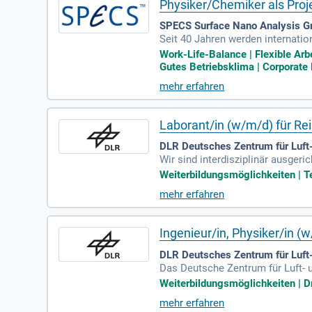
Physiker/Chemiker als Proj
SPECS Surface Nano Analysis G
Seit 40 Jahren werden internati
zelnen Komponenten und komplet
Work-Life-Balance | Flexible Ar
Gutes Betriebsklima | Corporate
mehr erfahren
Laborant/in (w/m/d) für Re
DLR Deutsches Zentrum für Luft-
Wir sind interdisziplinär ausger
erung.
Weiterbildungsmöglichkeiten | Te
mehr erfahren
Ingenieur/in, Physiker/in (
DLR Deutsches Zentrum für Luft-
Das Deutsche Zentrum für Luft- u
rter Dampfzellen. Die Stelle hat 
Weiterbildungsmöglichkeiten | Dr
ollzeit. Die Anstellung ist zunäc
mehr erfahren
rwartet Sie ein dynamisches Tea