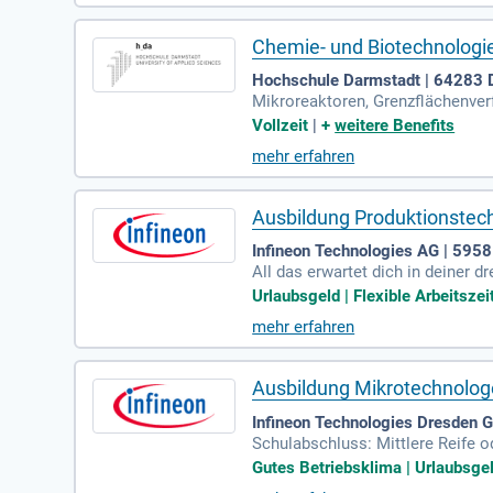
nologien und Innovation!
Chemie- und Biotechnologie
Hochschule Darmstadt | 64283 
Mikroreaktoren, Grenzflächenver
lt. Die Dualen Studienmodelle sin
Vollzeit
|
+
weitere Benefits
mehr erfahren
Ausbildung Produktionstec
Infineon Technologies AG | 595
All das erwartet dich in deiner 
Urlaubsgeld | Flexible Arbeitszei
mehr erfahren
Ausbildung Mikrotechnolog
Infineon Technologies Dresden
Schulabschluss: Mittlere Reife 
ayer: Motivation und Teamgeist 
Gutes Betriebsklima | Urlaubsgeld