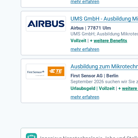
mehr erfahren
UMS GmbH - Ausbildung Mi
Airbus | 77871 Ulm
UMS GmbH; Ausbildung Mikrotech
herstellen, dass später zu etwa
Vollzeit
|
+
weitere Benefits
mehr erfahren
Ausbildung zum Mikrotechn
First Sensor AG | Berlin
September 2026 suchen wir Sie 
n (m/w/d); (Schwerpunkt Mikrosy
Urlaubsgeld | Vollzeit
|
+
weitere
mehr erfahren