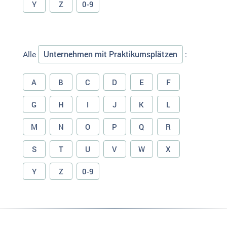
Y
Z
0-9
Unternehmen mit Praktikumsplätzen
Alle
:
A
B
C
D
E
F
G
H
I
J
K
L
M
N
O
P
Q
R
S
T
U
V
W
X
Y
Z
0-9