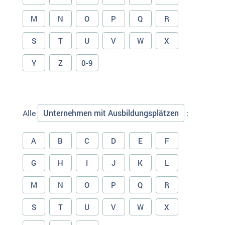
M
N
O
P
Q
R
S
T
U
V
W
X
Y
Z
0-9
Unternehmen mit Ausbildungsplätzen
Alle
:
A
B
C
D
E
F
G
H
I
J
K
L
M
N
O
P
Q
R
S
T
U
V
W
X