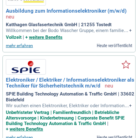
Ausbildung zum Informationselektroniker (m/w/d)
Katthagen Glasfasertechnik GmbH | 21255 Tostedt
Willkommen bei der Bodo Wascher Gruppe, einem familieng
+
eführten Unternehmensverbund mit mehr als 28 Betrieben in
Vollzeit
|
+
weitere Benefits
Norddeutschland. Wir sind Spezialisten in Elektrotechnik, G
Heute veröffentlicht
mehr erfahren
ebäude- und Sicherheitstechnik und haben uns einen festen
Platz in der Region erarbeitet. Unsere Verwaltung befindet si
ch in Lübeck, Hochstraße 84, wo über 950 engagierte Mitarb
eiter arbeiten. Wir betreuen Privat-, Gewerbe- und Industriek
unden und fördern aktiv über 180 Auszubildende. Unser Inno
vationsgeist treibt uns an, die Branche kontinuierlich zu rev
Elektroniker / Elektriker / Informationselektroniker als
olutionieren. Bei der Bodo Wascher Gruppe haben wir die Zu
Techniker für Sicherheitstechnik m/w/d
kunft stets im Blick und sind bereit für neue Herausforderun
gen.
SPIE Building Technology Automation & Traffic GmbH | 33602
Bielefeld
Wir suchen einen Elektroniker, Elektriker oder Informations
+
elektroniker (m/w/d) als Techniker für Sicherheitstechnik in
Unbefristeter Vertrag | Familienfreundlich | Betriebliche
Bielefeld und Georgsmarienhütte. Die Hauptaufgaben umfas
Altersvorsorge | Kinderbetreuung | Corporate Benefit SPIE
sen den Service, die Wartung und Instandhaltung von Brand-
Building Technology Automation & Traffic GmbH
|
und Einbruchmeldeanlagen sowie Videoüberwachungssyste
+
weitere Benefits
men. Sie sollten eine Ausbildung im elektrotechnischen Ber
Heute veröffentlicht
mehr erfahren