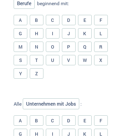
Berufe
beginnend mit:
A
B
C
D
E
F
G
H
I
J
K
L
M
N
O
P
Q
R
S
T
U
V
W
X
Y
Z
Unternehmen mit Jobs
Alle
:
A
B
C
D
E
F
G
H
I
J
K
L