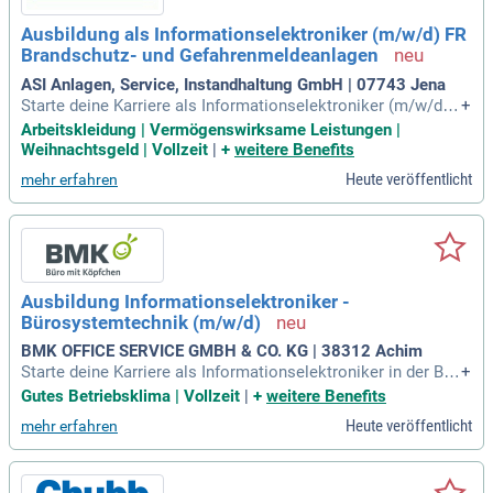
dernen Gebäudetechnik!
Ausbildung als Informationselektroniker (m/w/d) FR
Brandschutz- und Gefahrenmeldeanlagen
ASI Anlagen, Service, Instandhaltung GmbH | 07743 Jena
Starte deine Karriere als Informationselektroniker (m/w/d) f
+
ür Brandschutz- und Gefahrenmeldeanlagen bei ASI Anlagen,
Arbeitskleidung | Vermögenswirksame Leistungen |
Service, Instandhaltung GmbH. Als Komplett-Dienstleister bi
Weihnachtsgeld | Vollzeit
|
+
weitere Benefits
eten wir vielfältige, handwerkliche Dienstleistungen in Berei
Heute veröffentlicht
mehr erfahren
chen wie Elektro- und Sicherheitstechnik an. Unsere breite
Kundenbasis umfasst Technologieunternehmen, öffentliche
Einrichtungen und private Haushalte in Jena. Dadurch garan
tieren wir dir abwechslungsreiche und anspruchsvolle Aufga
ben in deiner Region. Hast du eine Leidenschaft für Strom,
Computer und handwerkliche Tätigkeiten? Dann bewirb dich
Ausbildung Informationselektroniker -
jetzt und werde Teil unseres engagierten Teams!
Bürosystemtechnik (m/w/d)
BMK OFFICE SERVICE GMBH & CO. KG | 38312 Achim
Starte deine Karriere als Informationselektroniker in der Bür
+
osystemtechnik (m/w/d) bei BMK Office Service GmbH! Seit
Gutes Betriebsklima | Vollzeit
|
+
weitere Benefits
35 Jahren transformieren wir moderne Büroumgebungen im
Heute veröffentlicht
mehr erfahren
Norden Deutschlands durch digitale Innovation und ästhetis
ches Design. Wenn du Freude an der Installation und Repara
tur von IT-Systemen wie Druckern und Kopierern hast, dann
bist du bei uns genau richtig. Erlerne alle Aspekte der Install