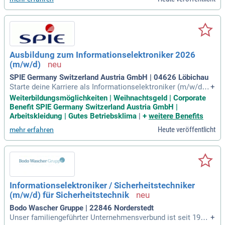
eich und idealerweise Erfahrung in der Sicherheitstechnik m
itbringen. Kenntnisse von Produkten wie Novar, Esser und N
otifier sind von Vorteil. Wir bieten eine unbefristete Anstellu
ng in einem krisensicheren Unternehmen mit attraktivem Ge
halt und 13. Monatsgehalt. Bewerben Sie sich jetzt und gest
alten Sie die Sicherheit von morgen aktiv mit!
Ausbildung zum Informationselektroniker 2026
(m/w/d)
SPIE Germany Switzerland Austria GmbH | 04626 Löbichau
Starte deine Karriere als Informationselektroniker (m/w/d) i
+
n Löbichau bei Gera im Jahr 2026! Wir bieten eine spannend
Weiterbildungsmöglichkeiten | Weihnachtsgeld | Corporate
e Ausbildung mit einer Vollzeitstelle in einem zukunftsorien
Benefit SPIE Germany Switzerland Austria GmbH |
tierten Unternehmen. Während deiner Ausbildung lernst du d
Arbeitskleidung | Gutes Betriebsklima
|
+
weitere Benefits
ie Installation und Wartung modernster Datenverarbeitungss
Heute veröffentlicht
mehr erfahren
ysteme sowie Sicherheitstechnik. Zu deinen Aufgaben gehö
ren die Inbetriebnahme von Datennetzen, Telekommunikatio
nsanlagen und Videoüberwachungssystemen. Du bringst ein
en Realschulabschluss oder höheren Bildungsabschluss mit
und hast technisches Verständnis sowie handwerkliches Ge
schick? Dann bewirb dich jetzt mit der Kennziffer 2025-2459
Informationselektroniker / Sicherheitstechniker
und werde Teil unseres innovativen Teams!
(m/w/d) für Sicherheitstechnik
Bodo Wascher Gruppe | 22846 Norderstedt
Unser familiengeführter Unternehmensverbund ist seit 1962
+