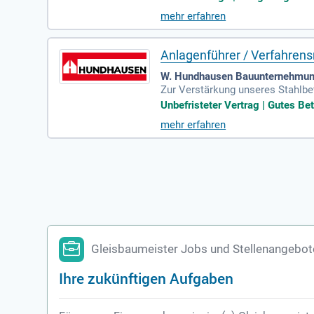
mehr erfahren
Anlagenführer / Verfahrens
W. Hundhausen Bauunternehmun
Zur Verstärkung unseres Stahlbet
smechaniker oder Mischanlagenf
Unbefristeter Vertrag | Gutes Be
mehr erfahren
Gleisbaumeister Jobs und Stellenangebot
Ihre zukünftigen Aufgaben