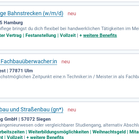
st!
lege Bahnstrecken (w/m/d)
95 Hamburg
pflege bringst du dich flexibel bei handwerklichen Tätigkeiten im Me
er Vertrag | Festanstellung | Vollzeit
|
+
weitere Benefits
ls Fachbauüberwacher:in
est | 77871 Ulm
chstmöglichen Zeitpunkt eine:n Techniker:in / Meister:in als Fach
e fachgerechte Durchführung von Instandhaltungsarbeiten an Infrast
eitest du die Baubegleitung und sorgst für einen sicheren Bahnbe
 die Sicherungsüberwachung und bist zuständig für den Einsatz der M
sten und Termine im Blick behältst. Werde Teil eines innovativen Te
iefbau und Straßenbau (gn*)
g GmbH | 57072 Siegen
ngenieurwesen oder vergleichbarer Studiengang, alternativ Abschlu
erfahrung; Möglichst Berufserfahrung in einer vergleichbaren Positi
Arbeitszeiten | Weiterbildungsmöglichkeiten | Weihnachtsgeld | Mitar
t | Vollzeit
|
+
weitere Benefits