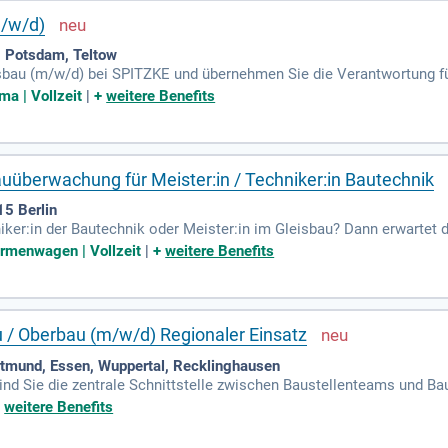
m/w/d)
, Potsdam, Teltow
isbau (m/w/d) bei SPITZKE und übernehmen Sie die Verantwortung f
elposition führen Sie Ihr Team, setzen moderne Gleisbautechnik ein 
ma | Vollzeit
|
+
weitere Benefits
re Ergebnisse erzielen und tragen aktiv zur Zukunft der Schienenin
 Erfahrung im Gleisbau mitbringen. Nutzen Sie die Chance, in ein
alten Sie die Mobilität von morgen mit uns!
auüberwachung für Meister:in / Techniker:in Bautechnik
15 Berlin
hniker:in der Bautechnik oder Meister:in im Gleisbau? Dann erwartet
nach Qualifizierung. Du arbeitest im Schicht- und Bereitschaftsdie
irmenwagen | Vollzeit
|
+
weitere Benefits
umfeld wechselt zwischen Baustellen im Freien und einem modernen 
er Infrastruktur. Bei Herausforderungen behältst du den Überblick und 
zt und starte deine Karriere!
au / Oberbau (m/w/d) Regionaler Einsatz
tmund, Essen, Wuppertal, Recklinghausen
ind Sie die zentrale Schnittstelle zwischen Baustellenteams und Ba
e die sichere Umsetzung von Bauprojekten im Bereich Fahrweg. Mit 
+
weitere Benefits
ten die Einhaltung aller technischen und sicherheitsrelevanten Vor
xpertise aktiv einzubringen. Sind Sie bereit für neue Herausforderun