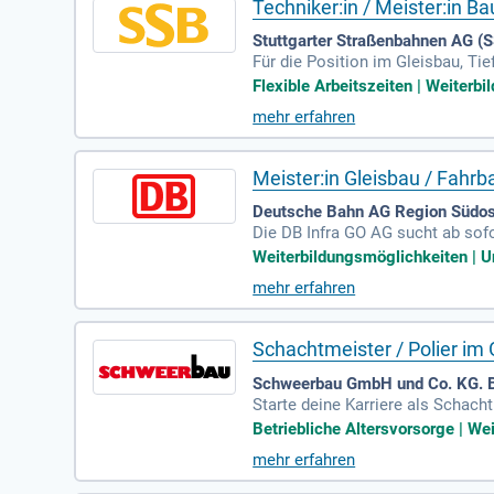
Techniker:in / Meister:in 
Stuttgarter Straßenbahnen AG (S
Für die Position im Gleisbau, Ti
rnativ ist eine vergleichbare Q
Flexible Arbeitszeiten | Weiterbi
d erforderlich. Erfahrung mit Au
mehr erfahren
der Klasse B sind ebenfalls not
rmöglichen Ihnen eine individuel
Meister:in Gleisbau / Fahr
Deutsche Bahn AG Region Südos
Die DB Infra GO AG sucht ab sofo
hre Hauptaufgaben umfassen die 
Weiterbildungsmöglichkeiten | Unb
hrleisten die Verfügbarkeit der I
mehr erfahren
tandhaltungs-Team und begleite
aktiv. Teil der technischen Rufbe
Schachtmeister / Polier im
Schweerbau GmbH und Co. KG. 
Starte deine Karriere als Schac
ehr neu und suchen engagierte F
Betriebliche Altersvorsorge | We
RW, wobei Sicherheit und Effizie
mehr erfahren
gewährleisten. Wir erwarten mehr
und gestalte die Zukunft der Bau