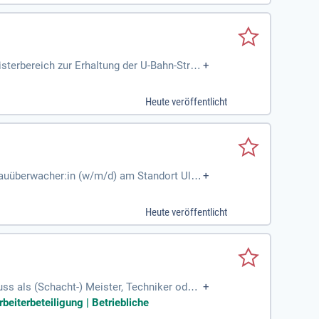
isterbereich zur Erhaltung der U-Bahn-Strec
+
Heute veröffentlicht
bauüberwacher:in (w/m/d) am Standort Ul
+
rukturanlagen im Bereich Fahrbahn und Ober
trieb während der Instandsetzungsmaßnahme
Heute veröffentlicht
itarbeitenden. Du agierst als Bauherr vor
ams und gestalte die Zukunft des Schienenv
ss als (Schacht-) Meister, Techniker oder
+
on; Berufseinsteiger
beiterbeteiligung | Betriebliche