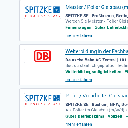
Meister / Polier Gleisbau (
SPITZKE SE | Großbeeren, Berlin
Werden Sie Meister / Polier Gle
rastrukturbau! In dieser Schlüss
Firmenwagen | Gutes Betriebskli
ssicherheit. Sie möchten sichtba
mehr erfahren
s sind Sie willkommen, wenn Sie
Bewerben Sie sich jetzt und gest
Weiterbildung in der Fachb
Deutsche Bahn AG Zentral | 101
Bist du staatlich geprüfte:r Tec
m Firmenwagen zur Privatnutzung 
Weiterbildungsmöglichkeiten | F
timal zu erfüllen. Dein Arbeits
mehr erfahren
r Arbeit für die Sicherheit unser
s nach Plan läuft. Bewirb dich jet
Polier / Vorarbeiter Gleisb
SPITZKE SE | Bochum, NRW, Dor
Als Polier im Gleisbau (m/w/d) s
sition planen und überwachen Si
Gutes Betriebsklima | Vollzeit
|
rdinieren Abläufe und gewährleis
mehr erfahren
et Ihnen die Möglichkeit, Ihre E