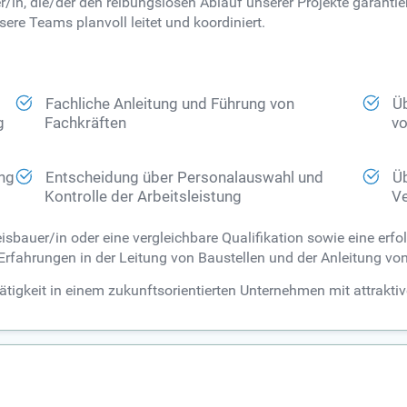
in, die/der den reibungslosen Ablauf unserer Projekte garantiert.
sere Teams planvoll leitet und koordiniert.
Fachliche Anleitung und Führung von
Ü
g
Fachkräften
vo
ung
Entscheidung über Personalauswahl und
Ü
Kontrolle der Arbeitsleistung
Ve
isbauer/in oder eine vergleichbare Qualifikation sowie eine erfo
 Erfahrungen in der Leitung von Baustellen und der Anleitung vo
Tätigkeit in einem zukunftsorientierten Unternehmen mit attrakt