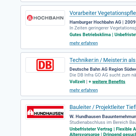
für unser Kompetenzzentrum We
Vorarbeiter Vegetationspf
Hamburger Hochbahn AG | 200
In Zeiten geringerer Vegetations
ke ein.
Gutes Betriebsklima | Unbefristet
mehr erfahren
Techniker:in / Meister:in a
Deutsche Bahn AG Region Südw
Die DB Infra GO AG sucht zum nä
m. Du bist verantwortlich für di
Vollzeit
|
+
weitere Benefits
bau. Als Fachbauüberwacher:in l
mehr erfahren
n. In deiner Rolle übernimmst du
Ort, wobei du stets Qualität, Ko
erkehrs aktiv mit.
Bauleiter / Projektleiter T
W. Hundhausen Bauunternehmun
Studienabschluss im Bereich Baui
Polier mit entsprechender Berufs
Unbefristeter Vertrag | Flexible 
Altersvorsorge | Dringend gesuch