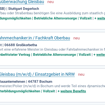
Bauüberwachung Gleisbau
SB) | Stuttgart Degerloch
efbau oder Straßenbau benötigen Sie eine Ausbildung zum staatlich g
ualifikation willkommen. Fundierte Kenntnisse in Bau- und Werkstof
ldungsmöglichkeiten | Betriebliche Altersvorsorge | Vollzeit
|
+
weit
sschreibungen und der Software iTWO ist von Vorteil. Ein sicherer 
wendig. Flexible Arbeitszeitgestaltung und umfassende Fortbildung
len Karriereentwicklung.
bahnmechaniker:in / Fachkraft Oberbau
t | 06688 Großkorbetha
rt eine erfahrene Meister:in Gleisbau oder Fahrbahnmechaniker:in f
fachgerechte Instandhaltung des Oberbaus, einschließlich Inspekt
efristeter Vertrag | Betriebliche Altersvorsorge | Vollzeit
|
+
weite
nfrastrukturanlagen, um einen sicheren und wirtschaftlichen Betrieb
n wichtige Baumaßnahmen. Während des Winterdienstes und beim V
reitschaft zu sein, gehört ebenfalls zu Ihren Aufgaben. Bewerben Sie 
 Gleisbau (m/w/d) / Einsatzgebiet in NRW
Bauunternehmen | 44787 Bochum
htmeister/Polier (m/w/d) in Bochum und werde Teil eines dynamisch
achkräfte im Gleisbau. Deine Hauptaufgaben umfassen die Vorberei
iterbildungsmöglichkeiten | Vollzeit
|
+
weitere Benefits
nz im Fokus stehen. Arbeite eng mit Bauleitern zusammen, um einen
jährige Berufserfahrung im Gleisbau sowie die Bereitschaft, Veran
branche mit uns!