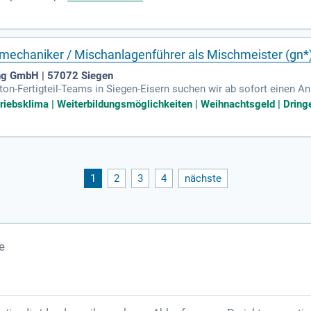
mechaniker / Mischanlagenführer als Mischmeister (gn*
g GmbH | 57072 Siegen
on-Fertigteil-Teams in Siegen-Eisern suchen wir ab sofort einen A
ührer als Mischmeister für unsere Betonmischanlage.
triebsklima | Weiterbildungsmöglichkeiten | Weihnachtsgeld | Dringe
1
2
3
4
nächste
e