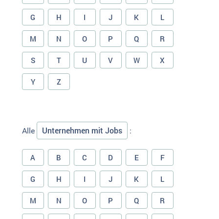
G
H
I
J
K
L
M
N
O
P
Q
R
S
T
U
V
W
X
Y
Z
Unternehmen mit Jobs
Alle
:
A
B
C
D
E
F
G
H
I
J
K
L
M
N
O
P
Q
R