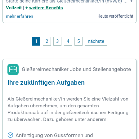
Starte deine Karriere als Gießereimechaniker/in (m/w/d) bei
+
RIEGER und gestalte Zukunft in der Industrie! In diesem dual
Vollzeit
|
+
weitere Benefits
en Ausbildungssystem lernst du an unserem Standort und d
Heute veröffentlicht
mehr erfahren
er Berufsschule Stuttgart. Deine Tätigkeitsfelder umfassen
den Schmelzbetrieb, Formanlagen und Handformguss. Vora
ussetzungen sind ein qualifizierter Hauptschulabschluss so
wie technisches Verständnis. Du profitierst von anspruchsv
ollen Projekten, modern ausgestatteten Arbeitsplätzen und
1
2
3
4
5
nächste
32 Urlaubstagen. Werde Teil eines global agierenden Untern
ehmens und entwickle deine handwerklichen Fähigkeiten in
einem dynamischen Team!
Gießereimechaniker Jobs und Stellenangebote
Ihre zukünftigen Aufgaben
Als Gießereimechaniker/in werden Sie eine Vielzahl von
Aufgaben übernehmen, um den gesamten
Produktionsablauf in der gießereitechnischen Fertigung
zu überwachen. Dazu gehören unter anderem:
Anfertigung von Gussformen und