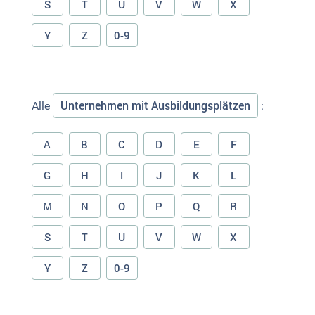
S
T
U
V
W
X
Y
Z
0-9
Unternehmen mit Ausbildungsplätzen
Alle
:
A
B
C
D
E
F
G
H
I
J
K
L
M
N
O
P
Q
R
S
T
U
V
W
X
Y
Z
0-9