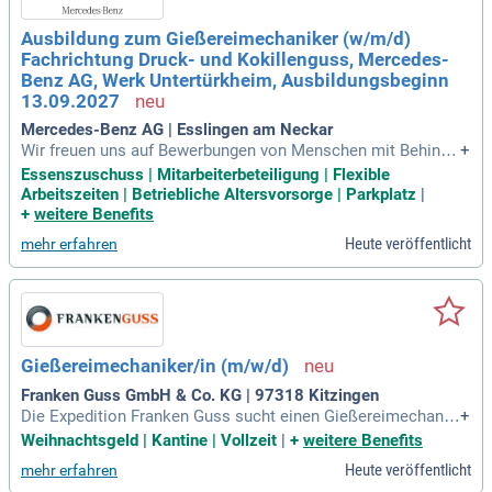
Ausbildung zum Gießereimechaniker (w/m/d)
Fachrichtung Druck- und Kokillenguss, Mercedes-
Benz AG, Werk Untertürkheim, Ausbildungsbeginn
13.09.2027
Mercedes-Benz AG | Esslingen am Neckar
Wir freuen uns auf Bewerbungen von Menschen mit Behinde
+
rung. Bei Fragen zur Bewerbung kannst du die Schwerbehind
Essenszuschuss | Mitarbeiterbeteiligung | Flexible
ertenvertretung kontaktieren: sbv-untertuerkheim@mercede
Arbeitszeiten | Betriebliche Altersvorsorge | Parkplatz
|
s-benz.com. Bitte reiche deine Bewerbungsunterlagen aussc
+
weitere Benefits
hließlich online in den Formaten "doc" oder "pdf" ein. Bei we
Heute veröffentlicht
mehr erfahren
iteren Fragen erreichst du uns unter +49 160-8619356 oder p
er E-Mail an info.ausbildung@mercedes-benz.com. Wir biete
n interessante Vorteile, wie Essenszulagen, flexible Arbeitsz
eiten und Gesundheitsmaßnahmen. Werde Teil unseres Tea
ms als Gießereimechaniker und profitiere von Mitarbeiter-R
abatten und Events.
Gießereimechaniker/in (m/w/d)
Franken Guss GmbH & Co. KG | 97318 Kitzingen
Die Expedition Franken Guss sucht einen Gießereimechanik
+
er (m/w/d) zur Verstärkung unseres Teams. Wir bieten ein r
Weihnachtsgeld | Kantine | Vollzeit
|
+
weitere Benefits
espektvolles Arbeitsumfeld mit flachen Hierarchien und Tea
Heute veröffentlicht
mehr erfahren
marbeit. Ihre Aufgaben umfassen das Bedienen und Instand