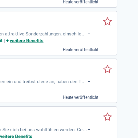
Heute veröffentlicht
en attraktive Sonderzahlungen, einschließli
+
rofitiere von betrieblichen Weiterbildungs
it
|
+
weitere Benefits
neration. Bei uns erwarten dich regelmäßi
Heute veröffentlicht
espür für Sport und Trends mit? Dann komm
en ein und treibst diese an, haben den Tell
+
Heute veröffentlicht
m Sie sich bei uns wohlfühlen werden: Geha
+
tzung.
weitere Benefits