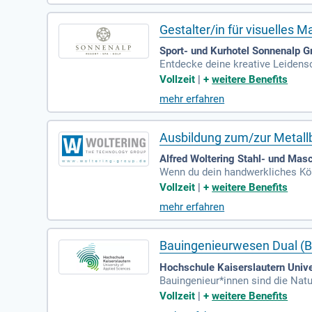
Gestalter/in für visuelles 
Sport- und Kurhotel Sonnenalp
Entdecke deine kreative Leidensc
enden dreijährigen Ausbildung er
Vollzeit
|
+
weitere Benefits
konzepte und setzt attraktive Wa
mehr erfahren
e. Zusätzlich gestaltest du auc
sene Kundschaft mit deinem Tale
Ausbildung zum/zur Metall
Alfred Woltering Stahl- und Ma
Wenn du dein handwerkliches Könn
besonders kreativ werden.
Vollzeit
|
+
weitere Benefits
mehr erfahren
Bauingenieurwesen Dual (B
Hochschule Kaiserslautern Unive
Bauingenieur*innen sind die Natu
nieur*innen sind vielfältig einset
Vollzeit
|
+
weitere Benefits