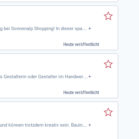
ng bei Sonnenalp Shopping! In dieser spann
+
ten. Du entwickelst innovative Dekorations
 sorgt für unvergessliche Einkaufserlebniss
Heute veröffentlicht
reativen Teams und begeistere unsere erle
ls Gestalterin oder Gestalter im Handwerk
+
Heute veröffentlicht
 und können trotzdem kreativ sein. Bauinge
+