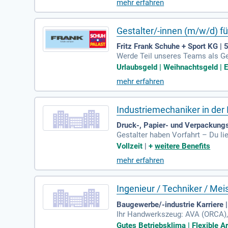
mehr erfahren
Gestalter/-innen (m/w/d) fü
Fritz Frank Schuhe + Sport KG |
Werde Teil unseres Teams als Ges
ch Urlaubsgeld und Weihnachtsgel
Urlaubsgeld | Weihnachtsgeld | E
optionen und einer Altersvorsor
mehr erfahren
ge Mitarbeiterevents und der Be
zu uns und arbeite in einem moti
Industriemechaniker in der
Druck-, Papier- und Verpackungs
Gestalter haben Vorfahrt – Du lie
errandblick – dann bist Du bei un
Vollzeit
|
+
weitere Benefits
mehr erfahren
Ingenieur / Techniker / Me
Baugewerbe/-industrie Karriere
Ihr Handwerkszeug: AVA (ORCA), 
lt, das stimmt: 55.000 € – 65.000
Gutes Betriebsklima | Flexible Ar