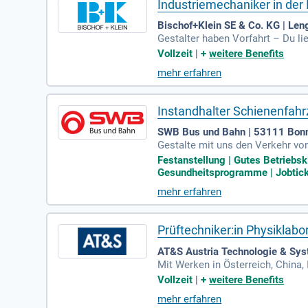
Industriemechaniker in der
Bischof+Klein SE & Co. KG | Len
Gestalter haben Vorfahrt – Du lie
errandblick – dann bist Du bei un
Vollzeit
|
+
weitere Benefits
mehr erfahren
Instandhalter Schienenfah
SWB Bus und Bahn | 53111 Bon
Gestalte mit uns den Verkehr von
bilität.
Festanstellung | Gutes Betriebsk
Gesundheitsprogramme | Jobticke
mehr erfahren
Prüftechniker:in Physiklabo
AT&S Austria Technologie & Sys
Mit Werken in Österreich, China,
nen, Gestalter:innen und Wegber
Vollzeit
|
+
weitere Benefits
mehr erfahren