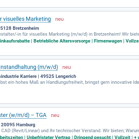
r visuelles Marketing
 55128 Bretzenheim
talter/-in für visuelles Marketing (m/w/d) in Bretzenheim! Wir biet
d, sowie Mitarbeiter-Rabatte von bis zu 50% auf unsere Produkte. P
inkaufsrabatte | Betriebliche Altersvorsorge | Firmenwagen | Vollze
ge in einem gesunden, familiengeführten Unternehmen der dritten Ge
such relevanter Fachmessen. Du bringst kreative Neugier und ein G
vierten Team, das Wert auf innovative Ideen legt!
 Instandhaltung (m/w/d)
industrie Karriere | 49525 Lengerich
bst ein hohes Maß an Handlungsfreiheit, bringst gern innovative Ide
s genau richtig.
ister (w/m/d) – TGA
 | 20095 Hamburg
CAD (Revit/Linear) und Ihr technischer Verstand. Wir bieten; Waru
 € (je nach Erfahrung) sind bei uns der Startpunkt für faire Wertschä
beitszeiten | Unbefristeter Vertrag | Dringend gesucht | Vollzeit
|
+