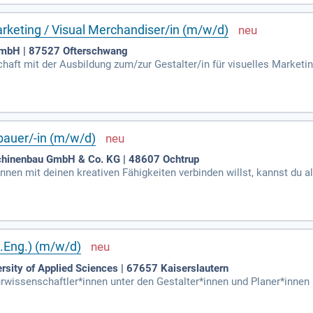
Marketing / Visual Merchandiser/in (m/w/d)
 GmbH | 87527 Ofterschwang
haft mit der Ausbildung zum/zur Gestalter/in für visuelles Marketi
lernst du, Schaufenster und Verkaufsflächen ansprechend zu gestal
renpräsentationen um. Dein Gespür für Licht, Farbe und Materialien
h die Fokusbereiche unseres Hotels ansprechend. Werde Teil eines k
nt!
bauer/-in (m/w/d)
schinenbau GmbH & Co. KG | 48607 Ochtrup
en mit deinen kreativen Fähigkeiten verbinden willst, kannst du a
.Eng.) (m/w/d)
rsity of Applied Sciences | 67657 Kaiserslautern
rwissenschaftler*innen unter den Gestalter*innen und Planer*innen
zbar oder können sich in ein Spezialgebiet vertiefen.