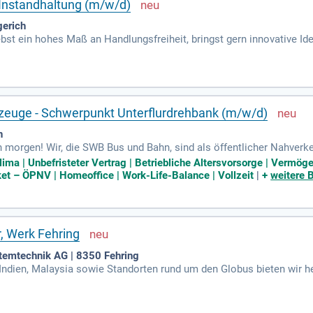
 Instandhaltung (m/w/d)
gerich
bst ein hohes Maß an Handlungsfreiheit, bringst gern innovative Ide
s genau richtig.
rzeuge - Schwerpunkt Unterflurdrehbank (m/w/d)
n
 morgen! Wir, die SWB Bus und Bahn, sind als öffentlicher Nahverke
lima | Unbefristeter Vertrag | Betriebliche Altersvorsorge | Vermö
t – ÖPNV | Homeoffice | Work-Life-Balance | Vollzeit
|
+
weitere 
r, Werk Fehring
temtechnik AG | 8350 Fehring
 Indien, Malaysia sowie Standorten rund um den Globus bieten wir h
eiter:innen mit dem Willen, etwas zu bewegen.