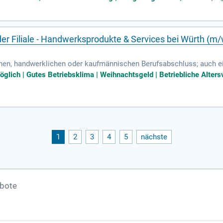
der Filiale - Handwerksprodukte & Services bei Würth (m
chen, handwerklichen oder kaufmännischen Berufsabschluss; auch ei
glich | Gutes Betriebsklima | Weihnachtsgeld | Betriebliche Altersv
1
2
3
4
5
nächste
ebote