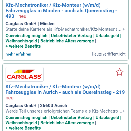
Kfz-Mechatroniker / Kfz-Monteur (w/m/d)
Fahrzeugglas in Minden - auch als Quereinstieg -
493
Carglass GmbH | Minden
Starte deine Karriere als Kfz-Mechatroniker/Kfz-Monteur (w/
+
m/d) für Fahrzeugglas in Minden – auch für Quereinsteiger g
Quereinstieg möglich | Unbefristeter Vertrag | Urlaubsgeld |
eeignet! Wir sind die Experten für Reparatur und Austausch
Weihnachtsgeld | Betriebliche Altersvorsorge
|
von Fahrzeugscheiben in Deutschland mit über 420 Service-
+
weitere Benefits
Centern. In unserem Carglass® Campus bündeln wir Experti
Heute veröffentlicht
mehr erfahren
se und Kommunikation. Du übernimmst den Austausch und
die Reparatur von Fahrzeugglas und kalibrierst Fahrassisten
zsysteme. Auch die Kundenbetreuung während des gesamte
n Prozesses gehört zu deinen Aufgaben. Bewirb dich jetzt u
nbefristet in Vollzeit und werde Teil eines engagierten Team
s – wir freuen uns auf dich!
Kfz-Mechatroniker / Kfz-Monteur (w/m/d)
Fahrzeugglas in Aurich - auch als Quereinstieg - 219
Carglass GmbH | 26603 Aurich
Werde Teil unseres erfolgreichen Teams als Kfz-Mechatroni
+
ker/Kfz-Monteur (w/m/d) für Fahrzeugglas in Aurich! Mit üb
Quereinstieg möglich | Unbefristeter Vertrag | Urlaubsgeld |
er 2.700 Mitarbeitenden sind wir Deutschlands führender An
Weihnachtsgeld | Betriebliche Altersvorsorge
|
bieter für die Reparatur und den Austausch von Fahrzeugsch
+
weitere Benefits