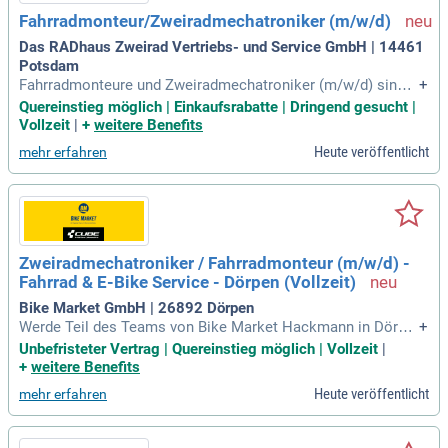
Fahrradmonteur/Zweiradmechatroniker (m/w/d)
Das RADhaus Zweirad Vertriebs- und Service GmbH | 14461
Potsdam
Fahrradmonteure und Zweiradmechatroniker (m/w/d) sind f
+
ür die hochwertige Neuradmontage von Fahrrädern und E-Bi
Quereinstieg möglich | Einkaufsrabatte | Dringend gesucht |
kes zuständig. Zu ihren Aufgaben gehören die Montage von
Vollzeit
|
+
weitere Benefits
Zubehör, Reparaturen sowie Inspektionen. Wir suchen motiv
Heute veröffentlicht
mehr erfahren
ierte Talente, gerne auch Quereinsteiger mit Leidenschaft fü
r das Radfahren. Ein attraktives Einstiegsgehalt von 2.500 €
brutto/Monat für Fahrradmonteure und 2.800 € für Zweirad
mechatroniker erwartet Sie. Bei uns profitieren Sie von 28 T
agen Urlaub und einem sicheren Arbeitsplatz mit langfristig
en Perspektiven. Bewerben Sie sich jetzt und starten Sie Ihr
Zweiradmechatroniker / Fahrradmonteur (m/w/d) -
e Karriere im Zweiradbereich!
Fahrrad & E-Bike Service - Dörpen (Vollzeit)
Bike Market GmbH | 26892 Dörpen
Werde Teil des Teams von Bike Market Hackmann in Dörpe
+
n als Zweiradmechatroniker oder Fahrradmonteur (m/w/d)! I
Unbefristeter Vertrag | Quereinstieg möglich | Vollzeit
|
n unserem modernen Fahrrad- und E-Bike-Store erwarten dic
+
weitere Benefits
h spannende Aufgaben: montiere neue Fahrräder und führe f
Heute veröffentlicht
mehr erfahren
achgerechte Reparaturen sowie Wartungen durch. Genieße
einen unbefristeten Vollzeitjob mit bis zu 32 Tagen Urlaub u
nd attraktiven Benefits nach der Probezeit. Du prüfst Fahrräd