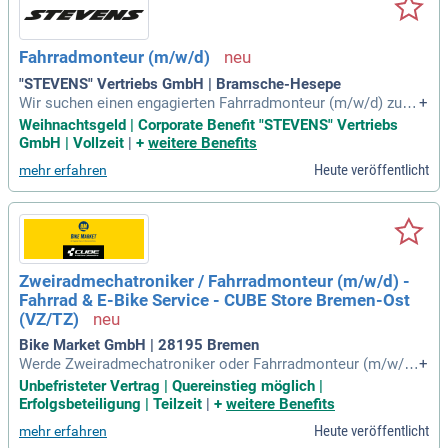
er und E-Bikes auf technische Defekte und identifizierst Rep
araturbedürfnisse. Mit hochwertigen Werkzeugen und einer
modernen Werkstattausstattung bist du bestens ausgestatt
Fahrradmonteur (m/w/d)
et. Starte deine Karriere in einer der größten Unternehmensg
ruppen der Region und bewirb dich jetzt!
"STEVENS" Vertriebs GmbH | Bramsche-Hesepe
Wir suchen einen engagierten Fahrradmonteur (m/w/d) zur
+
Verstärkung unseres Teams. Deine Aufgabe besteht darin, F
Weihnachtsgeld | Corporate Benefit "STEVENS" Vertriebs
ahrräder sorgfältig montieren, bis sie bereit für die Straße si
GmbH | Vollzeit
|
+
weitere Benefits
nd. Du bringst Handwerkliches Geschick mit oder hast die
Heute veröffentlicht
mehr erfahren
Motivation, Neues zu lernen. Wir schätzen Zuverlässigkeit u
nd Teamarbeit, und freuen uns auch über Bewerber ohne Vor
kenntnisse. Profitiere von einer attraktiven Vergütung, Urlau
bs- und Weihnachtsgeld sowie Corporate Benefits wie Job R
ad Leasing. Genieß 27 Urlaubstage und freies Arbeiten an H
eiligabend und Silvester – bewirb dich jetzt!
Zweiradmechatroniker / Fahrradmonteur (m/w/d) -
Fahrrad & E-Bike Service - CUBE Store Bremen-Ost
(VZ/TZ)
Bike Market GmbH | 28195 Bremen
Werde Zweiradmechatroniker oder Fahrradmonteur (m/w/d)
+
im CUBE Store Bremen-Ost! In unserer modernen Werkstatt
Unbefristeter Vertrag | Quereinstieg möglich |
bist du für Reparaturen und Wartungen von Fahrrädern und E
Erfolgsbeteiligung | Teilzeit
|
+
weitere Benefits
-Bikes zuständig. Du erhältst einen unbefristeten Arbeitsplat
Heute veröffentlicht
mehr erfahren
z mit einer attraktiven Vergütung von 2.600 bis 3.500 Euro