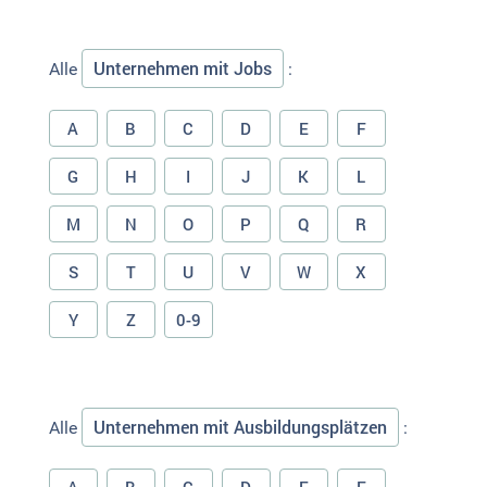
Unternehmen mit Jobs
Alle
:
A
B
C
D
E
F
G
H
I
J
K
L
M
N
O
P
Q
R
S
T
U
V
W
X
Y
Z
0-9
Unternehmen mit Ausbildungsplätzen
Alle
: