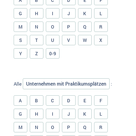
A
B
C
D
E
F
G
H
I
J
K
L
M
N
O
P
Q
R
S
T
U
V
W
X
Y
Z
0-9
Unternehmen mit Praktikumsplätzen
Alle
:
A
B
C
D
E
F
G
H
I
J
K
L
M
N
O
P
Q
R