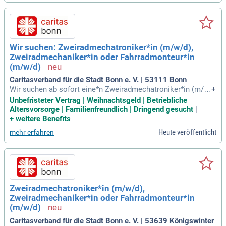
monatlich. Genieße bis zu 32 Tage Urlaub und attraktive Ben
efits nach der Probezeit. Bei uns prüfst du Räder, identifizier
st Defekte und übernimmst die Kundenbetreuung. Werde Tei
l eines dynamischen Teams und bring deine Leidenschaft fü
r Fahrräder in einem professionellen Umfeld ein!
Wir suchen: Zweiradmechatroniker*in (m/w/d),
Zweiradmechaniker*in oder Fahrradmonteur*in
(m/w/d)
Caritasverband für die Stadt Bonn e. V. | 53111 Bonn
Wir suchen ab sofort eine*n Zweiradmechatroniker*in (m/
+
w/d) für unsere meistergeführte Werkstatt in Bonn. In unser
Unbefristeter Vertrag | Weihnachtsgeld | Betriebliche
em sozialen Unternehmen mit über 1.000 Mitarbeitenden för
Altersvorsorge | Familienfreundlich | Dringend gesucht
|
dern wir aktiv Integration und Teilhabe für alle. Zu Ihren Aufg
+
weitere Benefits
aben gehören Reparatur, Wartung und Montage von Fahrräde
Heute veröffentlicht
mehr erfahren
rn und E-Bikes. Wir bieten eine unbefristete Vollzeitstelle (3
9 Std./Woche) mit flexiblen Arbeitszeiten. Voraussetzung is
t eine abgeschlossene Ausbildung und Kenntnisse in E-Bike-
Systemen. Profitieren Sie von 30 Tagen Urlaub, einem unbef
risteten Vertrag und einer positiven Arbeitsatmosphäre, die
auf christlichen Werten basiert.
Zweiradmechatroniker*in (m/w/d),
Zweiradmechaniker*in oder Fahrradmonteur*in
(m/w/d)
Caritasverband für die Stadt Bonn e. V. | 53639 Königswinter