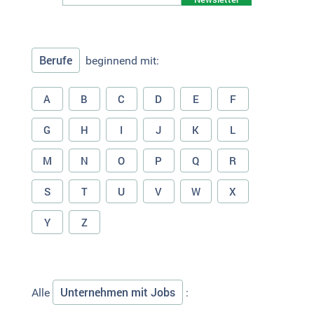
Berufe
beginnend mit:
A
B
C
D
E
F
G
H
I
J
K
L
M
N
O
P
Q
R
S
T
U
V
W
X
Y
Z
Unternehmen mit Jobs
Alle
: