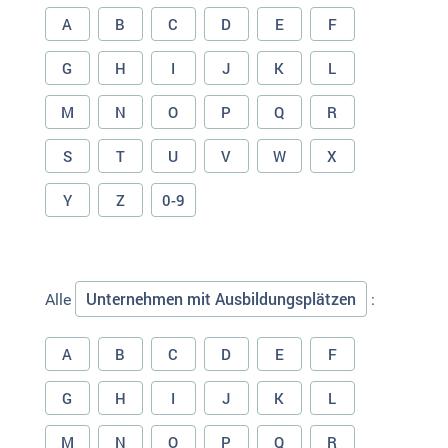
A
B
C
D
E
F
G
H
I
J
K
L
M
N
O
P
Q
R
S
T
U
V
W
X
Y
Z
0-9
Unternehmen mit Ausbildungsplätzen
Alle
:
A
B
C
D
E
F
G
H
I
J
K
L
M
N
O
P
Q
R