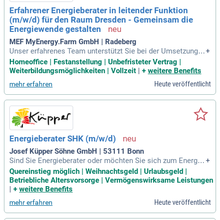
Erfahrener Energieberater in leitender Funktion
(m/w/d) für den Raum Dresden - Gemeinsam die
Energiewende gestalten
MEF MyEnergy.Farm GmbH | Radeberg
Unser erfahrenes Team unterstützt Sie bei der Umsetzung n
+
achhaltiger Energiekonzepte mit modernster Technik. Wir le
Homeoffice | Festanstellung | Unbefristeter Vertrag |
gen großen Wert auf unabhängige Beratung, um die optimal
Weiterbildungsmöglichkeiten | Vollzeit
|
+
weitere Benefits
e Lösung für jeden Kunden zu finden. Durch gezielte Akquis
Heute veröffentlicht
mehr erfahren
e und persönliche Gespräche gewinnen wir neue Kunden in
Sachsen. Wir entwickeln individuelle Energiekonzepte und e
rstellen passgenaue Angebote. Die Erhebung relevanter Geb
äudedaten erfolgt direkt vor Ort für eine fundierte energetisc
he Analyse. Unsere enge Zusammenarbeit mit dem Back-Of
fice sichert die erfolgreiche Projektkoordination und Umset
Energieberater SHK (m/w/d)
zung.
Josef Küpper Söhne GmbH | 53111 Bonn
Sind Sie Energieberater oder möchten Sie sich zum Energie
+
berater weiterbilden? Bei uns haben Sie die Chance, berufsb
Quereinstieg möglich | Weihnachtsgeld | Urlaubsgeld |
egleitend Ihre Qualifikationen zu erweitern. Wir suchen enga
Betriebliche Altersvorsorge | Vermögenswirksame Leistungen
gierte, eigenverantwortliche Persönlichkeiten mit einem sic
|
+
weitere Benefits
heren Auftreten am Telefon und im persönlichen Kontakt. V
Heute veröffentlicht
mehr erfahren
oraussetzung ist der Führerschein der Klasse B sowie fundi
erte Kenntnisse in MS Office. Genießen Sie 30 Tage Urlaub,