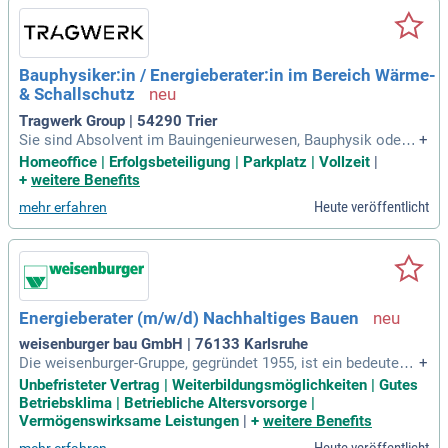
pünktliche und leistungsgerechte Bezahlung sowie die Vorz
üge von Weihnachts- und Urlaubsgeld. Werden Sie Teil eines
motivierten Teams, das spannende Betriebsfeiern und werts
chätzende Unternehmenskultur bietet!
Bauphysiker:in / Energieberater:in im Bereich Wärme-
& Schallschutz
Tragwerk Group | 54290 Trier
Sie sind Absolvent im Bauingenieurwesen, Bauphysik oder
+
Versorgungstechnik oder verfügen über eine Bautechnik-Au
Homeoffice | Erfolgsbeteiligung | Parkplatz | Vollzeit
|
sbildung mit Fokus auf Bauphysik. Wir suchen einen motivie
+
weitere Benefits
rten Teamplayer, der präzise und eigenverantwortlich arbeite
Heute veröffentlicht
mehr erfahren
t. Freuen Sie sich auf ein modernes Arbeitsumfeld mit flexib
len Arbeitszeiten und Home-Office-Möglichkeiten. Regelmä
ßige Firmenevents stärken den Teamgeist und sorgen für gu
te Stimmung. Ihre Leistungen werden mit einem attraktiven
Bonus honoriert. Dank optimaler Verkehrsanbindung und au
sreichenden Parkmöglichkeiten erreichen Sie uns probleml
Energieberater (m/w/d) Nachhaltiges Bauen
os.
weisenburger bau GmbH | 76133 Karlsruhe
Die weisenburger-Gruppe, gegründet 1955, ist ein bedeutend
+
er Akteur im Bau- und Immobiliensektor. Mit über 650 Mitar
Unbefristeter Vertrag | Weiterbildungsmöglichkeiten | Gutes
beitern erzielt das Unternehmen beeindruckende 500 Mio. €
Betriebsklima | Betriebliche Altersvorsorge |
Gesamtleistung jährlich. Wir gestalten nachhaltige Wohnge
Vermögenswirksame Leistungen
|
+
weitere Benefits
bäude, Pflegeeinrichtungen, Hotels sowie Büro- und Gewerb