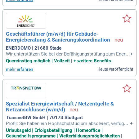
Hilfe die "Qualifikationsprüfung Energieberatung" erfolgreich
ablegen.
Geschäftsführer (m/w/d) für Gebäude-
Energieberatung & Sanierungskoordination
ENERDOMO | 21680 Stade
Wir unterstützen Sie bei der Befähigungsprüfung zum Energi
+
eberater. Quereinsteiger: Selbst wenn Sie kein Handwerksm
Quereinstieg möglich | Vollzeit
|
+
weitere Benefits
eister, Ingenieur oder Architekt sind, können Sie mit unserer
Heute veröffentlicht
mehr erfahren
Hilfe die "Qualifikationsprüfung Energieberatung" erfolgreich
ablegen.
Spezialist Energiewirtschaft / Netzentgelte &
Netzanschlüsse (w/m/d)
TransnetBW GmbH | 70173 Stuttgart
Profil: Sie haben ein Hochschulstudium absolviert, verfügen
+
über mehrere Jahre Berufserfahrung innerhalb der Energiewi
Urlaubsgeld | Erfolgsbeteiligung | Homeoffice |
rtschaft und besitzen idealerweise eine Promotion mit ener
Gesundheitsprogramme | Weiterbildungsmöglichkeiten
|