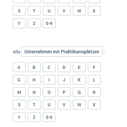
S
T
U
V
W
X
Y
Z
0-9
Unternehmen mit Praktikumsplätzen
Alle
:
A
B
C
D
E
F
G
H
I
J
K
L
M
N
O
P
Q
R
S
T
U
V
W
X
Y
Z
0-9