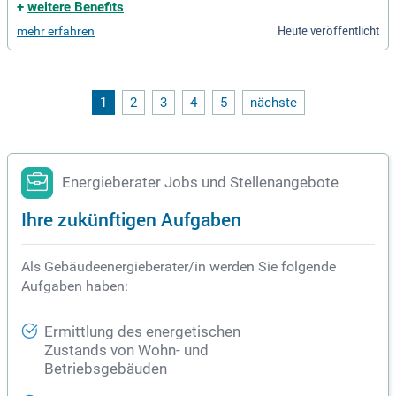
giewirtschaftlichem Bezug.
+
weitere Benefits
Heute veröffentlicht
mehr erfahren
1
2
3
4
5
nächste
Energieberater Jobs und Stellenangebote
Ihre zukünftigen Aufgaben
Als Gebäudeenergieberater/in werden Sie folgende
Aufgaben haben:
Ermittlung des energetischen
Zustands von Wohn- und
Betriebsgebäuden