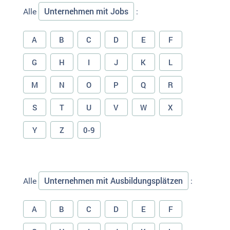
Unternehmen mit Jobs
Alle
:
A
B
C
D
E
F
G
H
I
J
K
L
M
N
O
P
Q
R
S
T
U
V
W
X
Y
Z
0-9
Unternehmen mit Ausbildungsplätzen
Alle
:
A
B
C
D
E
F