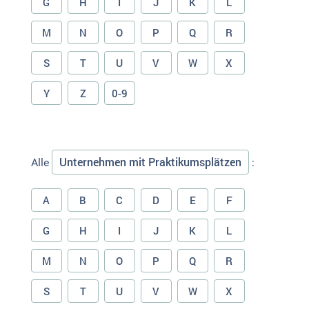
G
H
I
J
K
L
M
N
O
P
Q
R
S
T
U
V
W
X
Y
Z
0-9
Unternehmen mit Praktikumsplätzen
Alle
:
A
B
C
D
E
F
G
H
I
J
K
L
M
N
O
P
Q
R
S
T
U
V
W
X