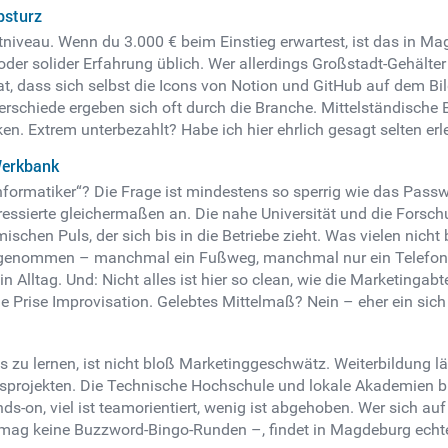
bsturz
veau. Wenn du 3.000 € beim Einstieg erwartest, ist das in Ma
der solider Erfahrung üblich. Wer allerdings Großstadt-Gehälte
at, dass sich selbst die Icons von Notion und GitHub auf dem B
nterschiede ergeben sich oft durch die Branche. Mittelständische
 Extrem unterbezahlt? Habe ich hier ehrlich gesagt selten erlebt
Werkbank
ormatiker“? Die Frage ist mindestens so sperrig wie das Passwo
ressierte gleichermaßen an. Die nahe Universität und die Forschu
schen Puls, der sich bis in die Betriebe zieht. Was vielen nich
 angenommen – manchmal ein Fußweg, manchmal nur ein Telefon
 Alltag. Und: Nicht alles ist hier so clean, wie die Marketingabt
 Prise Improvisation. Gelebtes Mittelmaß? Nein – eher ein sich
s zu lernen, ist nicht bloß Marketinggeschwätz. Weiterbildung läu
projekten. Die Technische Hochschule und lokale Akademien bie
ds-on, viel ist teamorientiert, wenig ist abgehoben. Wer sich 
an mag keine Buzzword-Bingo-Runden –, findet in Magdeburg ech