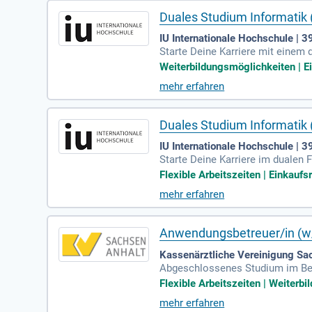
Duales Studium Informatik
IU Internationale Hochschule |
Starte Deine Karriere mit einem
erst Du praktische Erfahrungen i
Weiterbildungsmöglichkeiten | Ei
strukturen, Netzwerke und Cloud
mehr erfahren
Beziehungen, schnelle Entschei
jekten. Werde Teil unserer Erfol
Duales Studium Informatik 
IU Internationale Hochschule |
Starte Deine Karriere im dualen 
rogramm sammelst Du wertvolle P
Flexible Arbeitszeiten | Einkaufsr
ngsverarbeitung – wir bieten um
mehr erfahren
nfreien Studiengebühren, die die
Bewerbungen sind bis zum 1. Okto
Anwendungsbetreuer/in (w/
Kassenärztliche Vereinigung S
Abgeschlossenes Studium im Bere
erung oder eine vergleichbare Qu
Flexible Arbeitszeiten | Weiterb
mehr erfahren