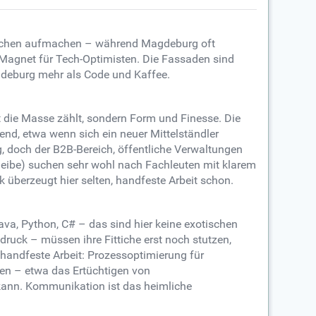
München aufmachen – während Magdeburg oft
n Magnet für Tech-Optimisten. Die Fassaden sind
agdeburg mehr als Code und Kaffee.
cht die Masse zählt, sondern Form und Finesse. Die
nd, etwa wenn sich ein neuer Mittelständler
g, doch der B2B-Bereich, öffentliche Verwaltungen
heibe) suchen sehr wohl nach Fachleuten mit klarem
k überzeugt hier selten, handfeste Arbeit schon.
va, Python, C# – das sind hier keine exotischen
ruck – müssen ihre Fittiche erst noch stutzen,
 handfeste Arbeit: Prozessoptimierung für
en – etwa das Ertüchtigen von
ann. Kommunikation ist das heimliche