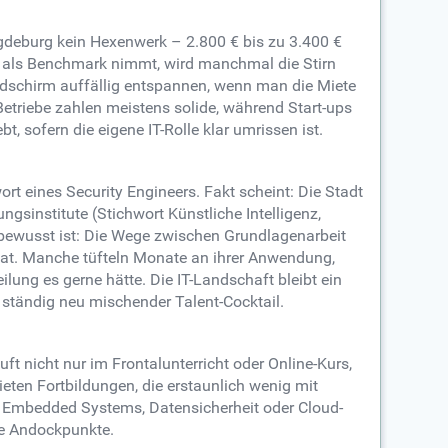
gdeburg kein Hexenwerk – 2.800 € bis zu 3.400 €
r als Benchmark nimmt, wird manchmal die Stirn
ildschirm auffällig entspannen, wenn man die Miete
 Betriebe zahlen meistens solide, während Start-ups
, sofern die eigene IT-Rolle klar umrissen ist.
rt eines Security Engineers. Fakt scheint: Die Stadt
ngsinstitute (Stichwort Künstliche Intelligenz,
t bewusst ist: Die Wege zwischen Grundlagenarbeit
at. Manche tüfteln Monate an ihrer Anwendung,
eilung es gerne hätte. Die IT-Landschaft bleibt ein
 ständig neu mischender Talent-Cocktail.
ft nicht nur im Frontalunterricht oder Online-Kurs,
ten Fortbildungen, die erstaunlich wenig mit
auf Embedded Systems, Datensicherheit oder Cloud-
te Andockpunkte.