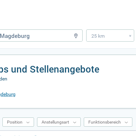
25 km
»
bs und Stellenangebote
rden
agdeburg
Position
Anstellungsart
Funktionsbereich