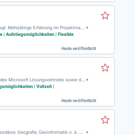
gl. Mehrjährige Erfahrung im Projektmana
+
e | Aufstiegsmöglichkeiten | Flexible
Heute veröffentlicht
des Microsoft Lösungsvertriebs sowie der
+
t idealerweise über ein Informatikstudium
gsmöglichkeiten | Vollzeit
|
Heute veröffentlicht
däsie, Geografie, Geoinformatik o. ä. Be
+