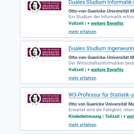
Duales Studium Informatik 
Otto-von-Guericke-Universität
Ein Studium der Informatik erfor
nuierlich weiterzubilden und den
Vollzeit
|
+
weitere Benefits
sfeldern, darunter Informations
mehr erfahren
erherstellern, Telekommunikatio
isieren. Die weltweite Vernetzu
Duales Studium Ingenieurin
Otto-von-Guericke-Universität
Der Wirtschaftsinformatiker berä
atiker plant und gestaltet die 
Vollzeit
|
+
weitere Benefits
mehr erfahren
W3-Professur für Statisti
Otto von Guericke Universität 
Erwartet wird die Fähigkeit, inte
enieur-, Natur-, Wirtschafts- ode
Kinderbetreuung | Teilzeit
|
+
wei
mehr erfahren