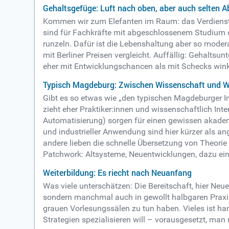
Gehaltsgefüge: Luft nach oben, aber auch selten A
Kommen wir zum Elefanten im Raum: das Verdienstni
sind für Fachkräfte mit abgeschlossenem Studium o
runzeln. Dafür ist die Lebenshaltung aber so moder
mit Berliner Preisen vergleicht. Auffällig: Gehaltsu
eher mit Entwicklungschancen als mit Schecks winken.
Typisch Magdeburg: Zwischen Wissenschaft und 
Gibt es so etwas wie „den typischen Magdeburger Inf
zieht eher Praktiker:innen und wissenschaftlich Inte
Automatisierung) sorgen für einen gewissen akademi
und industrieller Anwendung sind hier kürzer als
andere lieben die schnelle Übersetzung von Theorie in
Patchwork: Altsysteme, Neuentwicklungen, dazu eine
Weiterbildung: Es riecht nach Neuanfang
Was viele unterschätzen: Die Bereitschaft, hier Neue
sondern manchmal auch in gewollt halbgaren Praxis
grauen Vorlesungssälen zu tun haben. Vieles ist han
Strategien spezialisieren will – vorausgesetzt, m