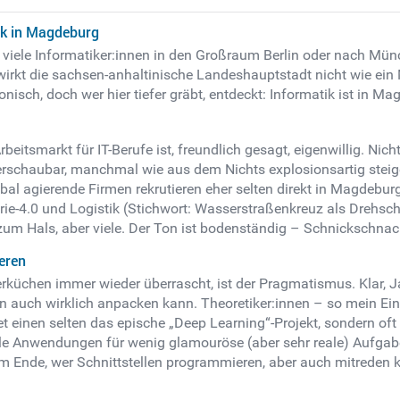
ik in Magdeburg
o viele Informatiker:innen in den Großraum Berlin oder nach 
 wirkt die sachsen-anhaltinische Landeshauptstadt nicht wie ei
isch, doch wer hier tiefer gräbt, entdeckt: Informatik ist in M
beitsmarkt für IT-Berufe ist, freundlich gesagt, eigenwillig. Ni
schaubar, manchmal wie aus dem Nichts explosionsartig steige
bal agierende Firmen rekrutieren eher selten direkt in Magdebur
e-4.0 und Logistik (Stichwort: Wasserstraßenkreuz als Drehsc
s zum Hals, aber viele. Der Ton ist bodenständig – Schnickschnac
eren
üchen immer wieder überrascht, ist der Pragmatismus. Klar, Ja
n auch wirklich anpacken kann. Theoretiker:innen – so mein Eind
t einen selten das epische „Deep Learning“-Projekt, sondern oft
ile Anwendungen für wenig glamouröse (aber sehr reale) Aufgab
Ende, wer Schnittstellen programmieren, aber auch mitreden k