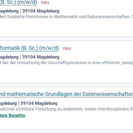
(B. Sc.) (m/w/d)
 Magdeburg | 39104 Magdeburg
dert fundierte Kenntnisse in Mathematik und Naturwissenschaften. 
 Entwicklungen in der Informatik zu folgen. Absolventinnen und Abs
technik und Multimedia-Dienstleistungen. Diese Fachleute sind gesc
nsfirmen oder technischen Beratungsunternehmen. Dabei können si
ng eröffnet zudem neue, spannende Möglichkeiten in zahlreichen Bra
formatik (B. Sc.) (m/w/d)
 Magdeburg | 39104 Magdeburg
t bei der Umsetzung der Geschäftsprozesse in eine effiziente, passg
Software zur Steuerung und Überwachung technischer Prozesse.
k und mathematische Grundlagen der Datenwissenschafte
Magdeburg | 39104 Magdeburg
rnational sichtbare Forschung zu etablieren, wobei interdisziplinäre
r Sozialwissenschaften oder der Informatik.
tere Benefits