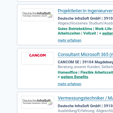
Projektleiter:in Ingenieur
Deutsche InfraSoft GmbH | 391
Abgeschlossenes Studium/Ausbil
gement von Vermessungs- oder B
Gutes Betriebsklima | Work-Life-
Arbeitszeiten | Vollzeit
|
+
weiter
mehr erfahren
Consultant Microsoft 365 
CANCOM SE | 39104 Magdebur
Beratung unserer Kunden; Selbs
Account Manager in der Angebots
Homeoffice | Flexible Arbeitszei
+
weitere Benefits
mehr erfahren
Vermessungstechniker / M
Deutsche InfraSoft GmbH | 391
Ausbildung/Erfahrung: Abgeschl