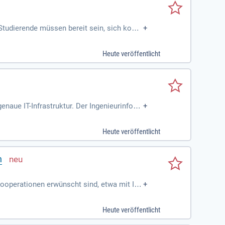
Studierende müssen bereit sein, sich konti
+
olventen haben Zugang zu vielfältigen Beruf
hätzt und finden Beschäftigung bei Comput
Heute veröffentlicht
e technische Systeme konzipieren und real
nchen.
enaue IT-Infrastruktur. Der Ingenieurinform
+
Heute veröffentlicht
n
 Kooperationen erwünscht sind, etwa mit Ing
+
Heute veröffentlicht