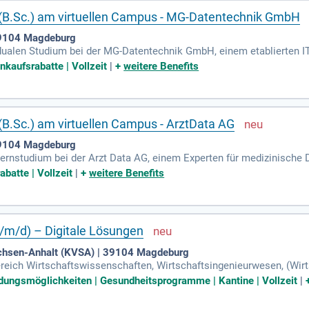
 (B.Sc.) am virtuellen Campus - MG-Datentechnik GmbH
 39104 Magdeburg
 dualen Studium bei der MG-Datentechnik GmbH, einem etablierten I
m Unternehmen mit einer vollständig virtuellen Theorieausbildung. 
nkaufsrabatte | Vollzeit
|
+
weitere Benefits
-Lösungen für Unternehmen und öffentliche Einrichtungen. Im famil
dungen und offene Kommunikation. Übernimm bei uns früh Verantwor
gsgeschichte und bewirb dich jetzt für den Einstieg am 1. Oktober 20
(B.Sc.) am virtuellen Campus - ArztData AG
 39104 Magdeburg
Fernstudium bei der Arzt Data AG, einem Experten für medizinische 
raxiserfahrung im Unternehmen und erlernst die Theorie vollständ
abatte | Vollzeit
|
+
weitere Benefits
fassende Lösungen für den Gesundheitsmarkt in Deutschland, Österr
 Arzt Data AG für Dich übernimmt. Werde Teil eines dynamischen Te
ber 2026 möglich – sichere Dir Deinen Platz jetzt!
m/d) – Digitale Lösungen
achsen-Anhalt (KVSA) | 39104 Magdeburg
ich Wirtschaftswissenschaften, Wirtschaftsingenieurwesen, (Wirtsc
alifikation; Erfahrung in der Betreuung und Einführung von Fachanw
ildungsmöglichkeiten | Gesundheitsprogramme | Kantine | Vollzeit
|