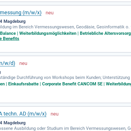
vermessung (m/w/x)
04 Magdeburg
dung im Bereich Vermessungswesen, Geodäsie, Geoinformatik o. v
auprojekten. Fachkenntnisse.
Balance | Weiterbildungsmöglichkeiten | Betriebliche Altersvorsorg
e Benefits
(m/w/d)
g
tständige Durchführung von Workshops beim Kunden; Unterstützung 
phase; Erstellung von Konzepten und Dokumentationen; Du verfügs
ten | Einkaufsrabatte | Corporate Benefit CANCOM SE | Weiterbildun
A techn. AD (m/w/x)
04 Magdeburg
ossene Ausbildung oder Studium im Bereich Vermessungswesen, Geo