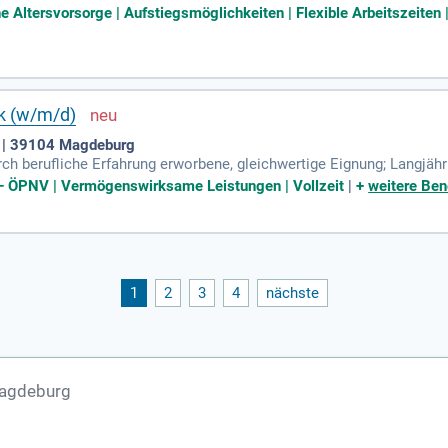
ngstechniker:in.
e Altersvorsorge | Aufstiegsmöglichkeiten | Flexible Arbeitszeiten |
ik (w/m/d)
 | 39104 Magdeburg
rch berufliche Erfahrung erworbene, gleichwertige Eignung; Langjäh
Informationstechnik: Bei der Planung, Ausschreibung und Vergabe 
 – ÖPNV | Vermögenswirksame Leistungen | Vollzeit
|
+
weitere Ben
1
2
3
4
nächste
Magdeburg