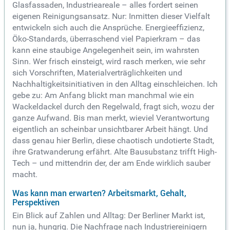
Glasfassaden, Industrieareale – alles fordert seinen
eigenen Reinigungsansatz. Nur: Inmitten dieser Vielfalt
entwickeln sich auch die Ansprüche. Energieeffizienz,
Öko-Standards, überraschend viel Papierkram – das
kann eine staubige Angelegenheit sein, im wahrsten
Sinn. Wer frisch einsteigt, wird rasch merken, wie sehr
sich Vorschriften, Materialverträglichkeiten und
Nachhaltigkeitsinitiativen in den Alltag einschleichen. Ich
gebe zu: Am Anfang blickt man manchmal wie ein
Wackeldackel durch den Regelwald, fragt sich, wozu der
ganze Aufwand. Bis man merkt, wieviel Verantwortung
eigentlich an scheinbar unsichtbarer Arbeit hängt. Und
dass genau hier Berlin, diese chaotisch undotierte Stadt,
ihre Gratwanderung erfährt. Alte Bausubstanz trifft High-
Tech – und mittendrin der, der am Ende wirklich sauber
macht.
Was kann man erwarten? Arbeitsmarkt, Gehalt,
Perspektiven
Ein Blick auf Zahlen und Alltag: Der Berliner Markt ist,
nun ja, hungrig. Die Nachfrage nach Industriereinigern