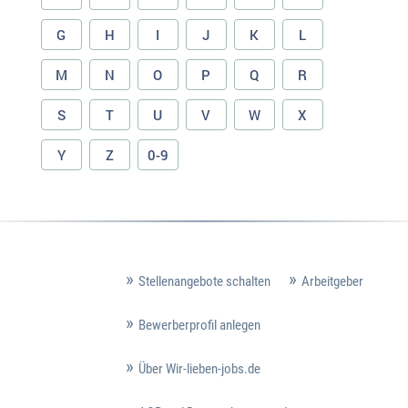
G
H
I
J
K
L
M
N
O
P
Q
R
S
T
U
V
W
X
Y
Z
0-9
Stellenangebote schalten
Arbeitgeber
Bewerberprofil anlegen
Über Wir-lieben-jobs.de