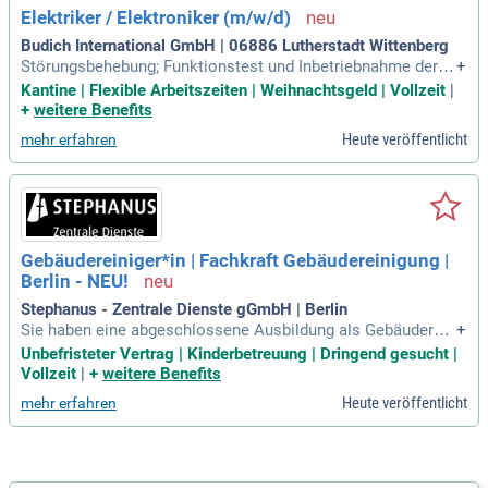
Elektriker / Elektroniker (m/w/d)
Budich International GmbH | 06886 Lutherstadt Wittenberg
Störungsbehebung; Funktionstest und Inbetriebnahme der in
+
stallierten Anlagen; Durchführung von Programmierarbeiten
Kantine | Flexible Arbeitszeiten | Weihnachtsgeld | Vollzeit
|
an Siemenssteuerungen; Mitwirkung bei Optimierungen der
+
weitere Benefits
bestehenden Anlagentechnik; Prüfung von ortsveränderliche
Heute veröffentlicht
mehr erfahren
n Betriebsmitteln DGUV
Gebäudereiniger*in | Fachkraft Gebäudereinigung |
Berlin - NEU!
Stephanus - Zentrale Dienste gGmbH | Berlin
Sie haben eine abgeschlossene Ausbildung als Gebäuderein
+
iger in oder mehrjährige Berufserfahrung in der professionel
Unbefristeter Vertrag | Kinderbetreuung | Dringend gesucht |
len Gebäudereinigung. Sie kennen sich mit Grund-, Glas- und
Vollzeit
|
+
weitere Benefits
Unterhaltsreinigungen aus.
Heute veröffentlicht
mehr erfahren