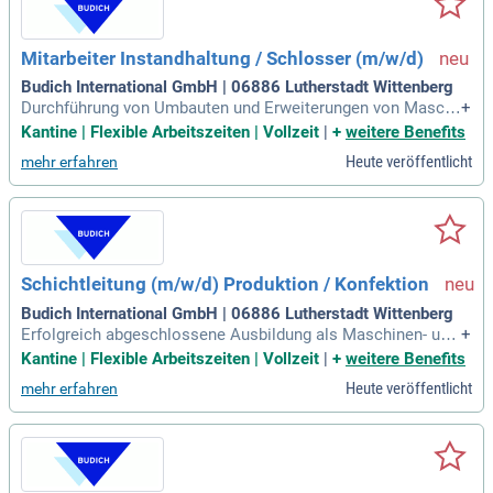
Mitarbeiter Instandhaltung / Schlosser (m/w/d)
Budich International GmbH | 06886 Lutherstadt Wittenberg
Durchführung von Umbauten und Erweiterungen von Maschi
+
nen; Wartung, Instandhaltung und Reparatur sämtlicher Prod
Kantine | Flexible Arbeitszeiten | Vollzeit
|
+
weitere Benefits
uktionsanlagen, mechanischer Baugruppen, sowie vor- oder
Heute veröffentlicht
mehr erfahren
nachgeschaltete Anlagen, Hilfsmittel und Fördereinrichtung
en; Zerspanungs- und Schweißarbeiten
Schichtleitung (m/w/d) Produktion / Konfektion
Budich International GmbH | 06886 Lutherstadt Wittenberg
Erfolgreich abgeschlossene Ausbildung als Maschinen- und
+
Anlagenfahrer (m⁠/⁠w⁠/⁠d) oder Produktionsfachkraft Chemie
Kantine | Flexible Arbeitszeiten | Vollzeit
|
+
weitere Benefits
(m⁠/⁠w⁠/⁠d) oder mehrjährige Berufserfahrung als Maschinen- u
Heute veröffentlicht
mehr erfahren
nd Anlagenfahrer (m⁠/⁠w⁠/⁠d) oder Maschineneinrichter
(m⁠/⁠w⁠/⁠d) mit umfangreichen