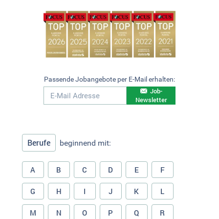
Passende Jobangebote per E-Mail erhalten:
Job-
Newsletter
Berufe
beginnend mit:
A
B
C
D
E
F
G
H
I
J
K
L
M
N
O
P
Q
R