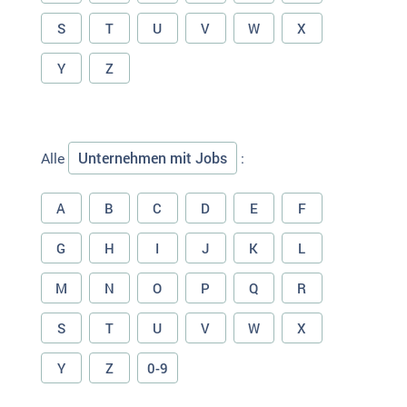
S
T
U
V
W
X
Y
Z
Unternehmen mit Jobs
Alle
:
A
B
C
D
E
F
G
H
I
J
K
L
M
N
O
P
Q
R
S
T
U
V
W
X
Y
Z
0-9