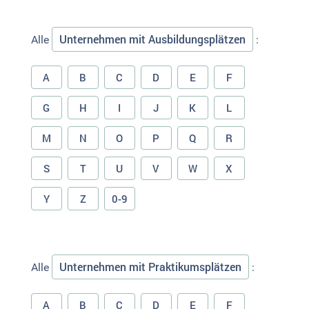
Unternehmen mit Ausbildungsplätzen
Alle
:
A
B
C
D
E
F
G
H
I
J
K
L
M
N
O
P
Q
R
S
T
U
V
W
X
Y
Z
0-9
Unternehmen mit Praktikumsplätzen
Alle
:
A
B
C
D
E
F