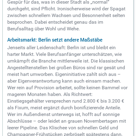
Gespür für das, was in dieser Stadt als „normal“
durchgeht, sind Pflicht. Ironischerweise wird der Spagat
zwischen schnellem Wachsen und Besonnenheit selten
besprochen. Dabei entscheidet genau das im
Berufsalltag über Wohl und Wehe.
Arbeitsmarkt: Berlin setzt andere Maßstäbe
Jenseits aller Leidenschaft: Berlin ist und bleibt ein
harter Markt. Viele Berufsanfänger unterschätzen, wie
umkämpft die Branche mittlerweile ist. Die klassischen
Angestelltenstellen bei großen Büros sind rar gesät und
meist hart umworben. Eigeninitiative zahlt sich aus –
aber Eigenverantwortung kann auch einsam machen.
Wer rein auf Provision arbeitet, sollte keinen Bammel vor
mageren Monaten haben. Als Richtwert:
Einstiegsgehälter versprechen rund 2.800 € bis 3.200 €
als Fixum, meist ergänzt durch bonifizierende Anteile.
Wer im Außendienst unterwegs ist, hofft auf sonnige
Abschlüsse – oder leidet an grauen Novembertagen mit
leerer Pipeline. Das Klischee von schnellen Geld und
Champagner-Frühstücken zerbröselt spätestens dann,