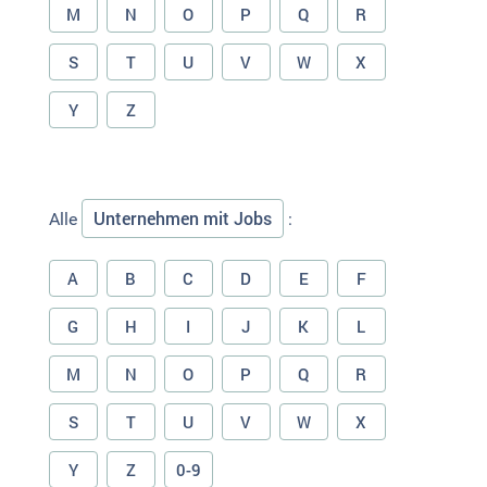
M
N
O
P
Q
R
S
T
U
V
W
X
Y
Z
Unternehmen mit Jobs
Alle
:
A
B
C
D
E
F
G
H
I
J
K
L
M
N
O
P
Q
R
S
T
U
V
W
X
Y
Z
0-9