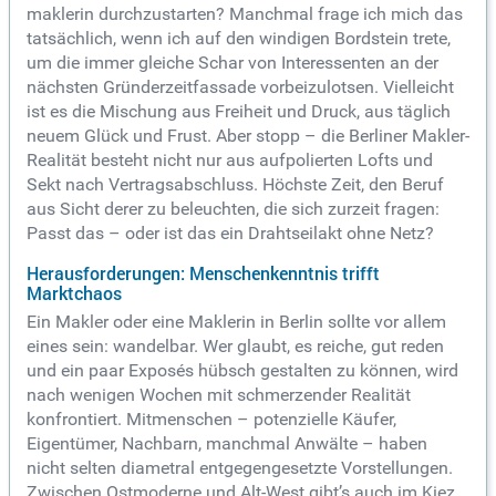
maklerin durchzustarten? Manchmal frage ich mich das
tatsächlich, wenn ich auf den windigen Bordstein trete,
um die immer gleiche Schar von Interessenten an der
nächsten Gründerzeitfassade vorbeizulotsen. Vielleicht
ist es die Mischung aus Freiheit und Druck, aus täglich
neuem Glück und Frust. Aber stopp – die Berliner Makler-
Realität besteht nicht nur aus aufpolierten Lofts und
Sekt nach Vertragsabschluss. Höchste Zeit, den Beruf
aus Sicht derer zu beleuchten, die sich zurzeit fragen:
Passt das – oder ist das ein Drahtseilakt ohne Netz?
Herausforderungen: Menschenkenntnis trifft
Marktchaos
Ein Makler oder eine Maklerin in Berlin sollte vor allem
eines sein: wandelbar. Wer glaubt, es reiche, gut reden
und ein paar Exposés hübsch gestalten zu können, wird
nach wenigen Wochen mit schmerzender Realität
konfrontiert. Mitmenschen – potenzielle Käufer,
Eigentümer, Nachbarn, manchmal Anwälte – haben
nicht selten diametral entgegengesetzte Vorstellungen.
Zwischen Ostmoderne und Alt-West gibt’s auch im Kiez