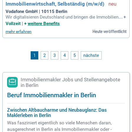
Immobilienwirtschaft, Selbständig (m/w/d)
Vodafone GmbH | 10115 Berlin
Wir digitalisieren Deutschland und bringen die Immobilienwi
+
rtschaft mit modernen Glasfaser und Infrastrukturlösungen
Vollzeit
|
+
weitere Benefits
nach vorn. klicken sie bewerben, für die volle Stellenbeschr
Heute veröffentlicht
mehr erfahren
eibung.
1
2
3
4
5
nächste
Immobilienmakler Jobs und Stellenangebote
in Berlin
Beruf Immobilienmakler in Berlin
Zwischen Altbaucharme und Neubauglanz: Das
Maklerleben in Berlin
Was fasziniert eigentlich so viele Menschen daran,
ausgerechnet in Berlin als Immobilienmakler oder -