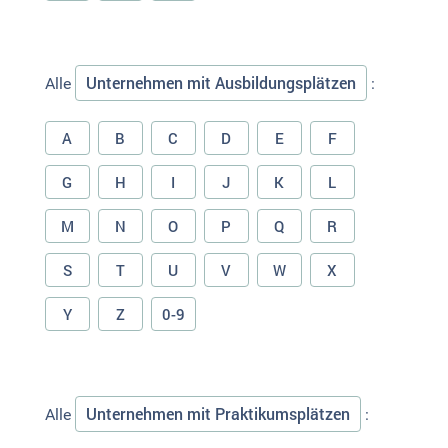
Unternehmen mit Ausbildungsplätzen
Alle
:
A
B
C
D
E
F
G
H
I
J
K
L
M
N
O
P
Q
R
S
T
U
V
W
X
Y
Z
0-9
Unternehmen mit Praktikumsplätzen
Alle
: