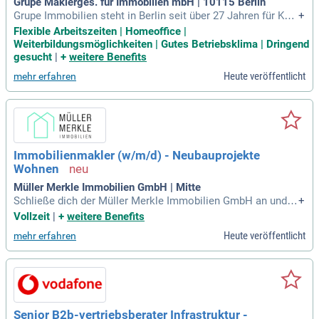
Grupe Maklerges. für Immobilien mbH | 10115 Berlin
Grupe Immobilien steht in Berlin seit über 27 Jahren für Ko
+
mpetenz, Verlässlichkeit und Erfolg. Als eines der bekannte
Flexible Arbeitszeiten | Homeoffice |
sten und seriösesten Maklerhäuser in der Region genießen
Weiterbildungsmöglichkeiten | Gutes Betriebsklima | Dringend
wir einen sehr guten Ruf und das Vertrauen unserer Kunden.
gesucht
|
+
weitere Benefits
Heute veröffentlicht
mehr erfahren
Immobilienmakler (w/m/d) - Neubauprojekte
Wohnen
Müller Merkle Immobilien GmbH | Mitte
Schließe dich der Müller Merkle Immobilien GmbH an und ü
+
bernimm Verantwortung in einem dynamischen Team, das a
Vollzeit
|
+
weitere Benefits
uf Vertrauen und Respekt setzt. Entfalte deine Karriere in ei
Heute veröffentlicht
mehr erfahren
nem wachsenden Unternehmen mit Standorten in Heidelber
g, Frankfurt und Berlin. Bewerbe dich jetzt!
Senior B2b-vertriebsberater Infrastruktur -