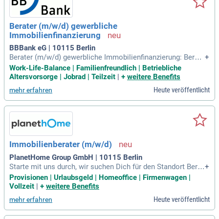
Berater (m/w/d) gewerbliche
Immobilienfinanzierung
BBBank eG | 10115 Berlin
Berater (m/w/d) gewerbliche Immobilienfinanzierung: Beratu
+
ng und Betreuung unserer Kundinnen und Kunden bei kompl
Work-Life-Balance | Familienfreundlich | Betriebliche
exen gewerblichen Immobilienfinanzierungsvorhaben; Enge
Altersvorsorge | Jobrad | Teilzeit
|
+
weitere Benefits
Zusammenarbeit mit den Fachbereichen zur Umsetzung indi
Heute veröffentlicht
mehr erfahren
vidueller Finanzierungslösungen
Immobilienberater (m/w/d)
PlanetHome Group GmbH | 10115 Berlin
Starte mit uns durch, wir suchen Dich für den Standort Berli
+
n als: Immobilienmakler / Immobilienberater (m/w/d).
Provisionen | Urlaubsgeld | Homeoffice | Firmenwagen |
Vollzeit
|
+
weitere Benefits
Heute veröffentlicht
mehr erfahren