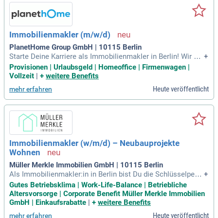
Immobilienmakler (m/w/d)
PlanetHome Group GmbH | 10115 Berlin
Starte Deine Karriere als Immobilienmakler in Berlin! Wir bie
+
ten Dir eine überdurchschnittliche Vergütung mit Festgehalt
Provisionen | Urlaubsgeld | Homeoffice | Firmenwagen |
und lukrativen Provisionen. Bei uns erhältst Du zusätzlich Kr
Vollzeit
|
+
weitere Benefits
anken- und Urlaubsgeld, damit Deine Leistungen belohnt we
Heute veröffentlicht
mehr erfahren
rden. Flexibilität steht bei uns an erster Stelle: Du bestimms
t Deine Arbeitszeiten und genießt unbegrenzten Urlaub. Mod
ernes Equipment wie Smartphone und Notebook sorgt für d
ie notwendige Mobilität. Bei entsprechender Leistung bieten
wir dir zudem einen attraktiven Firmenwagen. Schließ dich u
ns an und erlebe ein neues Arbeitsgefühl!
Immobilienmakler (w/m/d) – Neubauprojekte
Wohnen
Müller Merkle Immobilien GmbH | 10115 Berlin
Als Immobilienmakler:in in Berlin bist Du die Schlüsselpers
+
on für erfolgreiche Vermietungsaktivitäten in Neubau- und B
Gutes Betriebsklima | Work-Life-Balance | Betriebliche
estandsprojekten. Deine Rolle ist hybrid: Du arbeitest sowo
Altersvorsorge | Corporate Benefit Müller Merkle Immobilien
hl eigenständig vor Ort als auch eng mit unserem Backoffic
GmbH | Einkaufsrabatte
|
+
weitere Benefits
e-Team zusammen. Die Tätigkeit teilt sich gleichmäßig zwis
Heute veröffentlicht
mehr erfahren