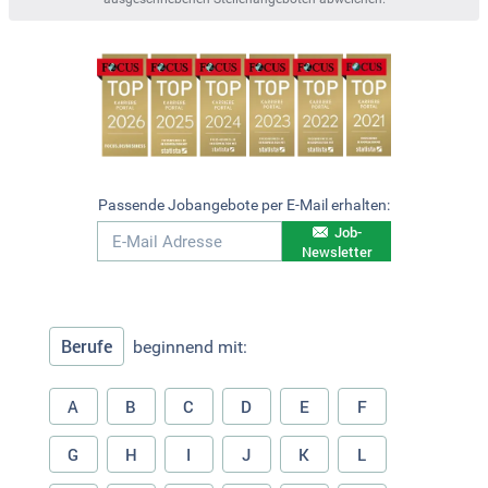
Passende Jobangebote per E-Mail erhalten:
Job-
Newsletter
Berufe
beginnend mit:
A
B
C
D
E
F
G
H
I
J
K
L