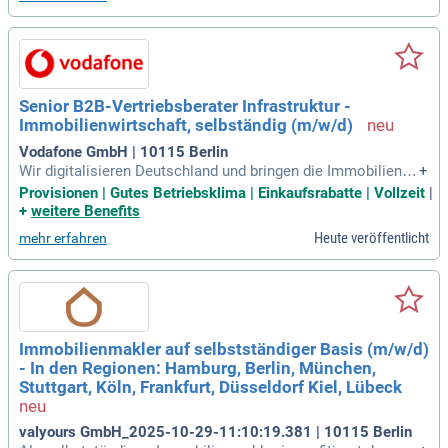
chen Vor-Ort-Terminen, wie Besichtigungen, und administrat
iven Aufgaben. Du leitest Interessent:innen durch den gesa
mten Vermietungsprozess, von der ersten Besichtigung bis
zum Vertragsabschluss. Dabei gewährleistest Du, dass uns
ere Vermietungsziele effizient und serviceorientiert erreicht
werden. Dein Beitrag ist entscheidend für den wirtschaftlich
Senior B2B-Vertriebsberater Infrastruktur -
en Erfolg unserer Projekte und die Zufriedenheit unserer Ku
Immobilienwirtschaft, selbständig (m/w/d)
nden.
Vodafone GmbH | 10115 Berlin
Wir digitalisieren Deutschland und bringen die Immobilienwi
+
rtschaft mit modernen Glasfaser‑ und Infrastrukturlösungen
Provisionen | Gutes Betriebsklima | Einkaufsrabatte | Vollzeit
|
nach vorn. Wir suchen Persönlichkeiten, die Chancen erken
+
weitere Benefits
nen, flexibel denken und Kund:innen strategisch weiterentwi
Heute veröffentlicht
mehr erfahren
ckeln.
Immobilienmakler auf selbstständiger Basis (m/w/d)
- In den Regionen: Hamburg, Berlin, München,
Stuttgart, Köln, Frankfurt, Düsseldorf Kiel, Lübeck
valyours GmbH_2025-10-29-11:10:19.381 | 10115 Berlin