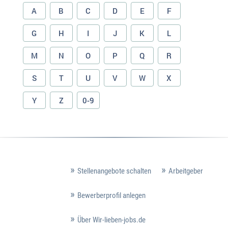
A
B
C
D
E
F
G
H
I
J
K
L
M
N
O
P
Q
R
S
T
U
V
W
X
Y
Z
0-9
Stellenangebote schalten
Arbeitgeber
Bewerberprofil anlegen
Über Wir-lieben-jobs.de