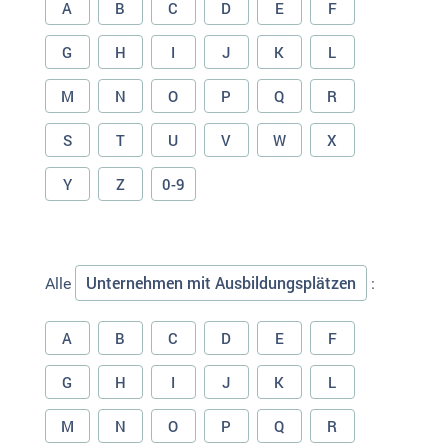
A
B
C
D
E
F
G
H
I
J
K
L
M
N
O
P
Q
R
S
T
U
V
W
X
Y
Z
0-9
Unternehmen mit Ausbildungsplätzen
Alle
:
A
B
C
D
E
F
G
H
I
J
K
L
M
N
O
P
Q
R