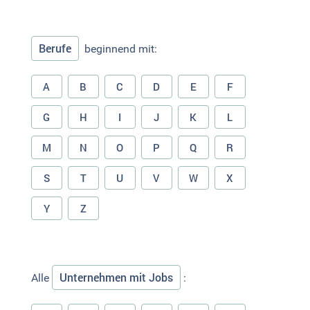
Berufe
beginnend mit:
A
B
C
D
E
F
G
H
I
J
K
L
M
N
O
P
Q
R
S
T
U
V
W
X
Y
Z
Unternehmen mit Jobs
Alle
: