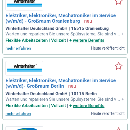
Elektriker, Elektroniker, Mechatroniker im Service
(w/m/d) - Großraum Oranienburg
Winterhalter Deutschland GmbH | 16515 Oranienburg
Warten und reparieren Sie unsere Spülsysteme; Sie sind ver
+
antwortlich für den Aufbau und die Inbetriebnahme unserer
Flexible Arbeitszeiten | Vollzeit
|
+
weitere Benefits
Spülsysteme; Die Beratung von Kunden bzgl. Wasseraufbere
Heute veröffentlicht
mehr erfahren
itung, Wartungen sowie Reiniger und Spülhygiene bereitet Ih
nen Freude.
Elektriker, Elektroniker, Mechatroniker im Service
(w/m/d)- Großraum Berlin
Winterhalter Deutschland GmbH | 10115 Berlin
Warten und reparieren Sie unsere Spülsysteme; Sie sind ver
+
antwortlich für den Aufbau und die Inbetriebnahme unserer
Flexible Arbeitszeiten | Vollzeit
|
+
weitere Benefits
Spülsysteme; Die Beratung von Kunden bzgl. Wasseraufbere
Heute veröffentlicht
mehr erfahren
itung, Wartungen sowie Reiniger und Spülhygiene bereitet Ih
nen Freude.