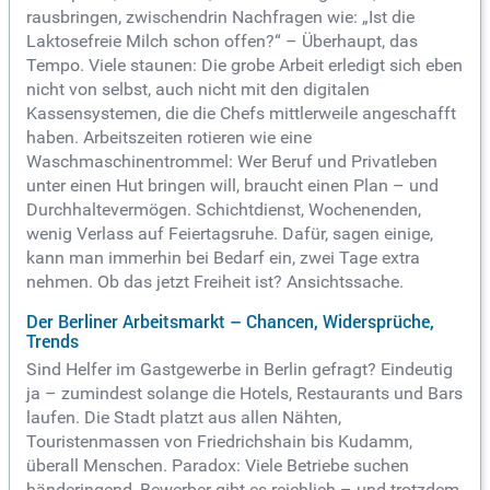
rausbringen, zwischendrin Nachfragen wie: „Ist die
Laktosefreie Milch schon offen?“ – Überhaupt, das
Tempo. Viele staunen: Die grobe Arbeit erledigt sich eben
nicht von selbst, auch nicht mit den digitalen
Kassensystemen, die die Chefs mittlerweile angeschafft
haben. Arbeitszeiten rotieren wie eine
Waschmaschinentrommel: Wer Beruf und Privatleben
unter einen Hut bringen will, braucht einen Plan – und
Durchhaltevermögen. Schichtdienst, Wochenenden,
wenig Verlass auf Feiertagsruhe. Dafür, sagen einige,
kann man immerhin bei Bedarf ein, zwei Tage extra
nehmen. Ob das jetzt Freiheit ist? Ansichtssache.
Der Berliner Arbeitsmarkt – Chancen, Widersprüche,
Trends
Sind Helfer im Gastgewerbe in Berlin gefragt? Eindeutig
ja – zumindest solange die Hotels, Restaurants und Bars
laufen. Die Stadt platzt aus allen Nähten,
Touristenmassen von Friedrichshain bis Kudamm,
überall Menschen. Paradox: Viele Betriebe suchen
händeringend, Bewerber gibt es reichlich – und trotzdem