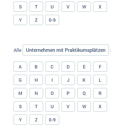
S
T
U
V
W
X
Y
Z
0-9
Unternehmen mit Praktikumsplätzen
Alle
:
A
B
C
D
E
F
G
H
I
J
K
L
M
N
O
P
Q
R
S
T
U
V
W
X
Y
Z
0-9