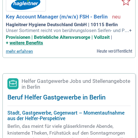
Key Account Manager (m/w/x) FSH - Berlin
Hagleitner Hygiene Deutschland GmbH | 10115 Berlin
Unser Sortiment reicht von berührungslosen Seifen- und Pa
+
pierspendern aus Edelstahl samt passenden Nachfüllungen
Provisionen | Betriebliche Altersvorsorge | Vollzeit
|
über maßgeschneiderte Dosieranlagen für Waschmaschine
+
weitere Benefits
n und Geschirrspüler bis zu hochwirksamen Reinigungsmitt
Heute veröffentlicht
mehr erfahren
eln.
Helfer Gastgewerbe Jobs und Stellenangebote
in Berlin
Beruf Helfer Gastgewerbe in Berlin
Stadt, Gastgewerbe, Gegenwart – Momentaufnahme
aus der Helfer-Perspektive
Berlin, das meint für viele gläserklirrende Abende,
knisternde Theken, Frühstück auf den Sonntagmorgen