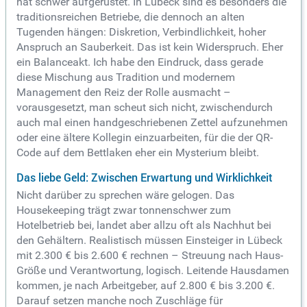
hat schwer aufgerüstet. In Lübeck sind es besonders die
traditionsreichen Betriebe, die dennoch an alten
Tugenden hängen: Diskretion, Verbindlichkeit, hoher
Anspruch an Sauberkeit. Das ist kein Widerspruch. Eher
ein Balanceakt. Ich habe den Eindruck, dass gerade
diese Mischung aus Tradition und modernem
Management den Reiz der Rolle ausmacht –
vorausgesetzt, man scheut sich nicht, zwischendurch
auch mal einen handgeschriebenen Zettel aufzunehmen
oder eine ältere Kollegin einzuarbeiten, für die der QR-
Code auf dem Bettlaken eher ein Mysterium bleibt.
Das liebe Geld: Zwischen Erwartung und Wirklichkeit
Nicht darüber zu sprechen wäre gelogen. Das
Housekeeping trägt zwar tonnenschwer zum
Hotelbetrieb bei, landet aber allzu oft als Nachhut bei
den Gehältern. Realistisch müssen Einsteiger in Lübeck
mit 2.300 € bis 2.600 € rechnen – Streuung nach Haus-
Größe und Verantwortung, logisch. Leitende Hausdamen
kommen, je nach Arbeitgeber, auf 2.800 € bis 3.200 €.
Darauf setzen manche noch Zuschläge für