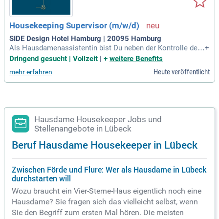
Housekeeping Supervisor (m/w/d)
SIDE Design Hotel Hamburg | 20095 Hamburg
Als Hausdamenassistentin bist Du neben der Kontrolle der
+
Zimmer auch für die Planung des Tagesablaufs zuständig un
Dringend gesucht | Vollzeit
|
+
weitere Benefits
d unterstützt unsere Hausdame in ihren Tätigkeiten. Du hast
Heute veröffentlicht
mehr erfahren
ein perfektionistisches Auge und legst Wert aufs Detail? Per
fekt!
Hausdame Housekeeper Jobs und
Stellenangebote in Lübeck
Beruf Hausdame Housekeeper in Lübeck
Zwischen Förde und Flure: Wer als Hausdame in Lübeck
durchstarten will
Wozu braucht ein Vier-Sterne-Haus eigentlich noch eine
Hausdame? Sie fragen sich das vielleicht selbst, wenn
Sie den Begriff zum ersten Mal hören. Die meisten