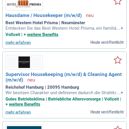
g zu "seiner" Zimmerfrau. Viele Gäste kehren immer wieder
zurück, um die entspannte Atmosphäre und den hervorragen
den Service zu erleben. Entdecken Sie das Hotel NEPTUN,
Hausdame / Housekeeper (m/w/d)
wo Ihre Zufriedenheit unsere oberste Priorität ist!
Best Western Hotel Prisma | Neumünster
Entdecken Sie das Best Western Hotel Prisma, ein familiär
+
geführtes *** Hotel im Herzen Schleswig-Holsteins. Mit 93
Vollzeit
|
+
weitere Benefits
komfortablen Zimmern ist es das ideale Ziel für Geschäftsr
Heute veröffentlicht
mehr erfahren
eisende und Urlauber. Unsere ausgezeichnete Lage ermögli
cht einfachen Zugang zu Nord- und Ostsee sowie nahen Erh
olungsgebieten. Genießen Sie kulinarische Köstlichkeiten in
unserem Restaurant oder imHotelgarten für bis zu 150 Gäst
e. Für Tagungen stehen 7 vielseitige Räume bereit, die bis zu
140 Personen fassen. Vertrauen Sie auf unsere engagierten
Supervisor Housekeeping (m/w/d) & Cleaning Agent
Mitarbeiter und erleben Sie unvergessliche Momente im Be
(m/w/d)
st Western Hotel Prisma in Neumünster.
Reichshof Hamburg | 20095 Hamburg
Wir besitzen Charakter und definieren dadurch die Strahlkraf
+
t unseres Hauses. „Wir“ sind die Mitarbeiterinnen und Mitar
Gutes Betriebsklima | Betriebliche Altersvorsorge | Vollzeit
|
beiter!
+
weitere Benefits
Heute veröffentlicht
mehr erfahren