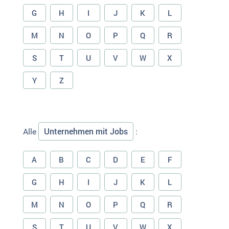
G
H
I
J
K
L
M
N
O
P
Q
R
S
T
U
V
W
X
Y
Z
Unternehmen mit Jobs
Alle
:
A
B
C
D
E
F
G
H
I
J
K
L
M
N
O
P
Q
R
S
T
U
V
W
X