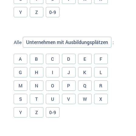
Y
Z
0-9
Unternehmen mit Ausbildungsplätzen
Alle
:
A
B
C
D
E
F
G
H
I
J
K
L
M
N
O
P
Q
R
S
T
U
V
W
X
Y
Z
0-9