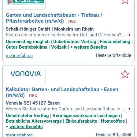
d Grünflächen durch, inklusive fachgerechter Schnittarbeite
n. Eine abgeschlossene Ausbildung als Gärtner und der sich
Garten und Landschaftsbauer - Tiefbau /
ere Umgang mit Maschinen im Gartenbau sind Voraussetzu
Pflasterarbeiten (m/w/d)
ng.
Schell-Höniger GmbH | Monheim am Rhein
Bist du ein erfahrener Fachmann im Tief- und Gartenbau? Sc
+
hließe dich unserem innovativen Team an und übernimm Ve
Quereinstieg möglich | Unbefristeter Vertrag | Festanstellung |
rantwortung für spannende Projekte im Garten- und Landsch
Gutes Betriebsklima | Vollzeit
|
+
weitere Benefits
aftsbau sowie im Tiefbau. Du kannst deine Expertise in der
Heute veröffentlicht
mehr erfahren
Planung und Umsetzung einbringen und sichtbare Resultate
erzielen, die das Stadtbild aufwerten. Eigenständiges Arbeit
en gehört genauso zu deinen Aufgaben wie die regelmäßige
Zusammenarbeit im Team. Beherrsche den Umgang mit Pfl
anzen, Maschinen und Baustellenmanagement, während du
Außenanlagen und befestigte Flächen erstellst. Nutze deine
Kalkulator Garten- und Landschaftsbau - Essen
Fähigkeiten, um nachhaltig begeisternde Ergebnisse zu erzi
(m/w/d)
elen und bewirb dich noch heute!
Vonovia SE | 45127 Essen
Werden Sie Kalkulator im Garten- und Landschaftsbau in Es
+
sen (m/w/d) und profitieren Sie von einem unbefristeten Arb
Unbefristeter Vertrag | Vermögenswirksame Leistungen |
eitsvertrag in einem zukunftssicheren Unternehmen. Wir bie
Betriebliche Altersvorsorge | Einkaufsrabatte | Homeoffice
|
ten ein attraktives Festgehalt, flexible Arbeitszeiten und zus
+
weitere Benefits
ätzliche Sozialleistungen wie eine betriebliche Altersvorsor
Heute veröffentlicht
mehr erfahren
ge. Jahr für Jahr erwarten Sie Prämienzahlungen sowie ein