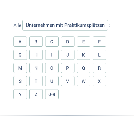
Unternehmen mit Praktikumsplätzen
Alle
:
A
B
C
D
E
F
G
H
I
J
K
L
M
N
O
P
Q
R
S
T
U
V
W
X
Y
Z
0-9