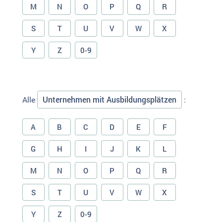
M
N
O
P
Q
R
S
T
U
V
W
X
Y
Z
0-9
Unternehmen mit Ausbildungsplätzen
Alle
:
A
B
C
D
E
F
G
H
I
J
K
L
M
N
O
P
Q
R
S
T
U
V
W
X
Y
Z
0-9