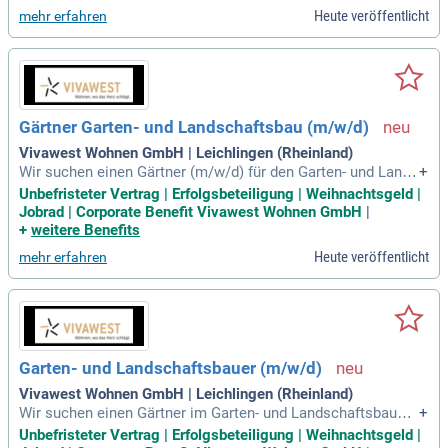
lagenprojekte eigenständig und gewährleisten die Einhaltun
Heute veröffentlicht
mehr erfahren
g der Leistungsphase 8 nach HOAI. Sie koordinieren alle bet
eiligten Unternehmen und stellen sicher, dass Termine, Kost
en und Qualität stets überwacht werden. Bei der Bauausführ
ung achten Sie auf die Planung, das Leistungsverzeichnis un
d die Ausführungsqualität. Zudem organisieren und leiten Si
e Baubesprechungen und dokumentieren den Bauablauf gew
Gärtner Garten- und Landschaftsbau (m/w/d)
issenhaft. Ihre Expertise ist gefragt, insbesondere bei der Pr
üfung von Aufmaßen und Rechnungen.
Vivawest Wohnen GmbH | Leichlingen (Rheinland)
Wir suchen einen Gärtner (m/w/d) für den Garten- und Lands
+
chaftsbau in Leichlingen. Zu Ihren Aufgaben gehören die Ab
Unbefristeter Vertrag | Erfolgsbeteiligung | Weihnachtsgeld |
wicklung von Bauvorhaben, Pflasterarbeiten sowie der Bau v
Jobrad | Corporate Benefit Vivawest Wohnen GmbH
|
on Treppenanlagen. Ideale Kandidaten haben eine abgeschl
+
weitere Benefits
ossene Berufsausbildung und praktische Erfahrung mit GaL
Heute veröffentlicht
mehr erfahren
aBau-Geräten. Teamfähigkeit und Selbstständigkeit sind für
uns essenziell. Wir bieten eine attraktive Vergütung, Erfolgs
beteiligungen und zusätzliche Altersvorsorge. Bewerben Sie
sich jetzt für eine unbefristete Stelle in einem dynamischen
Team!
Garten- und Landschaftsbauer (m/w/d)
Vivawest Wohnen GmbH | Leichlingen (Rheinland)
Wir suchen einen Gärtner im Garten- und Landschaftsbau
+
(m/w/d) für Leichlingen zur unbefristeten Anstellung. Ihr Auf
Unbefristeter Vertrag | Erfolgsbeteiligung | Weihnachtsgeld |