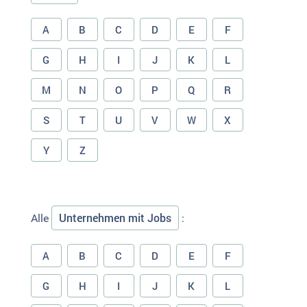
A
B
C
D
E
F
G
H
I
J
K
L
M
N
O
P
Q
R
S
T
U
V
W
X
Y
Z
Unternehmen mit Jobs
Alle
:
A
B
C
D
E
F
G
H
I
J
K
L