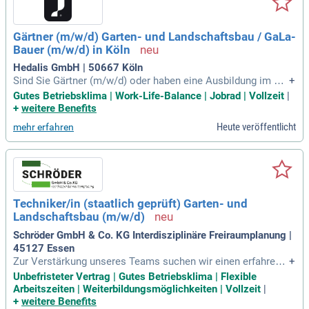
Gärtner (m/w/d) Garten- und Landschaftsbau / GaLa-
Bauer (m/w/d) in Köln
Hedalis GmbH | 50667 Köln
Sind Sie Gärtner (m/w/d) oder haben eine Ausbildung im Ga
+
La-Bau? Wir suchen talentierte Mitarbeiter mit Erfahrung in
Gutes Betriebsklima | Work-Life-Balance | Jobrad | Vollzeit
|
der Grünpflege und einem Auge für Details. Bei uns erwartet
+
weitere Benefits
Sie ein kollegiales Umfeld mit flachen Hierarchien und einer
Heute veröffentlicht
mehr erfahren
Du-Kultur, in der Wertschätzung großgeschrieben wird. Feier
n Sie mit uns Karneval und Sommerfeste, während Sie von e
inem attraktiven Gehalt und einer gesunden Work-Life-Balan
ce profitieren. Genießen Sie zahlreiche Extras wie Wellpass,
Jobrad und regelmäßige Teamevents. Bewerben Sie sich jet
zt über den Button und werden Sie Teil unseres dynamische
Techniker/in (staatlich geprüft) Garten- und
n Teams!
Landschaftsbau (m/w/d)
Schröder GmbH & Co. KG Interdisziplinäre Freiraumplanung |
45127 Essen
Zur Verstärkung unseres Teams suchen wir einen erfahrene
+
n Techniker (staatlich geprüft) im Garten- und Landschaftsb
Unbefristeter Vertrag | Gutes Betriebsklima | Flexible
au (m/w/d) für die Bauüberwachung von Freianlagenprojekt
Arbeitszeiten | Weiterbildungsmöglichkeiten | Vollzeit
|
en. In dieser verantwortungsvollen Position leiten Sie Freian
+
weitere Benefits