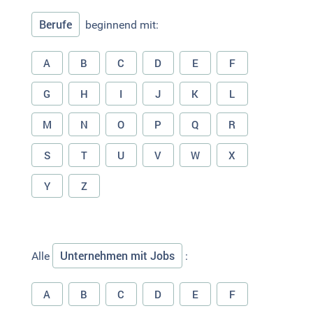
Berufe
beginnend mit:
A
B
C
D
E
F
G
H
I
J
K
L
M
N
O
P
Q
R
S
T
U
V
W
X
Y
Z
Unternehmen mit Jobs
Alle
:
A
B
C
D
E
F