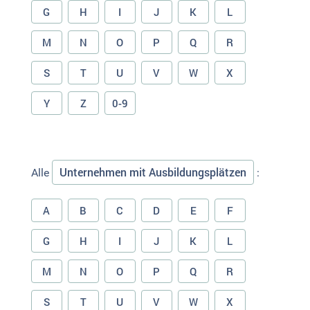
G
H
I
J
K
L
M
N
O
P
Q
R
S
T
U
V
W
X
Y
Z
0-9
Unternehmen mit Ausbildungsplätzen
Alle
:
A
B
C
D
E
F
G
H
I
J
K
L
M
N
O
P
Q
R
S
T
U
V
W
X