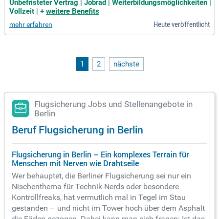
fertigbau Ganzheitliches Projektmanagement sowie Koordin
Unbefristeter Vertrag | Jobrad | Weiterbildungsmöglichkeiten |
ation und Steuerung aller Leistungen interner und externer P
Vollzeit
|
+
weitere Benefits
rojektbeteiligter Sicherstellung des Arbeits-, Gesundheits- u
Heute veröffentlicht
mehr erfahren
nd Umweltschutzes und Qualitätssicherung
1
2
nächste
Flugsicherung Jobs und Stellenangebote in
Berlin
Beruf Flugsicherung in Berlin
Flugsicherung in Berlin – Ein komplexes Terrain für
Menschen mit Nerven wie Drahtseile
Wer behauptet, die Berliner Flugsicherung sei nur ein
Nischenthema für Technik-Nerds oder besondere
Kontrollfreaks, hat vermutlich mal in Tegel im Stau
gestanden – und nicht im Tower hoch über dem Asphalt
die Fäden gezogen. Dabei kann man sich fragen: Ist das