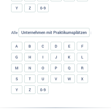
Y
Z
0-9
Unternehmen mit Praktikumsplätzen
Alle
:
A
B
C
D
E
F
G
H
I
J
K
L
M
N
O
P
Q
R
S
T
U
V
W
X
Y
Z
0-9