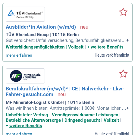
Ausbilder*in Aviation (w/m/d)
TÜV Rheinland Group | 10115 Berlin
Gut versichert; Unfallversicherung, Berufsunfähigkeitsversic
+
herung, vergünstigte Versicherungen. Gesundheitsschutzma
Weiterbildungsmöglichkeiten | Vollzeit
|
+
weitere Benefits
ßnahmen; Betriebssportgruppen, Seminare, Vorsorgemaßna
Heute veröffentlicht
mehr erfahren
hmen und mehr.
Berufskraftfahrer (m/w/d)* | CE | Nahverkehr - Lkw-
Fahrer-gesucht.com
MF Mineralöl-Logistik GmbH | 10115 Berlin
Was wir Ihnen bieten: Antrittsprämie: 1.000€; Monatlicher T
+
ankgutschein; Unbefristeter Arbeitsvertrag; Vermögenswirk
Unbefristeter Vertrag | Vermögenswirksame Leistungen |
same Leistung; Betriebliche Altersvorsorge; Gruppenunfallv
Betriebliche Altersvorsorge | Dringend gesucht | Vollzeit
|
ersicherung; Dienstfahrrad von Business Bike; Mehrwöchige
+
weitere Benefits
Einarbeitung durch
Heute veröffentlicht
mehr erfahren