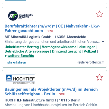
Berufskraftfahrer (m/w/d)* | CE | Nahverkehr - Lkw-
Fahrer-gesucht.com
MF Mineralöl-Logistik GmbH | 16356 Ahrensfelde
Einhaltung der gesetzlichen und arbeitsrechtlichen Vorschri
+
ften ist für Sie selbstverständlich: Was wir Ihnen bieten: Ant
Unbefristeter Vertrag | Vermögenswirksame Leistungen |
rittsprämie: 1.000€; Monatlicher Tankgutschein; Unbefristet
Betriebliche Altersvorsorge | Dringend gesucht | Vollzeit
|
er Arbeitsvertrag; Vermögenswirksame Leistung; Betrieblich
+
weitere Benefits
e Altersvorsorge; Gruppenunfallversicherung
Heute veröffentlicht
mehr erfahren
Bauingenieur als Projektleiter (m/w/d) im Bereich
Schlüsselfertigbau - Berlin
HOCHTIEF Infrastructure GmbH | 10115 Berlin
Abwicklung von Hochbaubauprojekten im Bereich Schlüssel
+