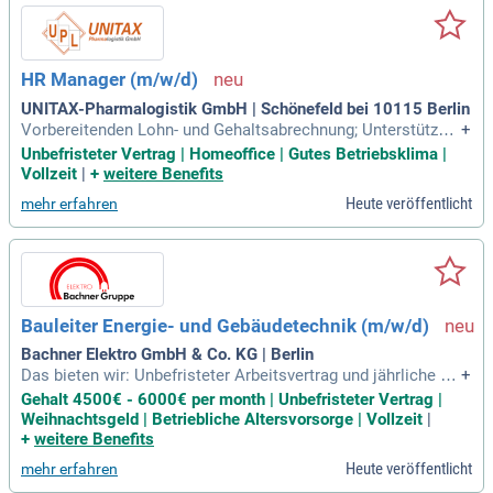
HR Manager (m/w/d)
UNITAX-Pharmalogistik GmbH | Schönefeld bei 10115 Berlin
Vorbereitenden Lohn- und Gehaltsabrechnung; Unterstützun
+
g entlang des gesamten Employee Lifecycle (Eintritt bis Au
Unbefristeter Vertrag | Homeoffice | Gutes Betriebsklima |
stritt); Ansprechpartner für Mitarbeitende und Führungskräft
Vollzeit
|
+
weitere Benefits
e bei HR-relevanten Fragestellungen; Zusammenarbeit mit e
Heute veröffentlicht
mehr erfahren
xternen Stellen wie Sozialversicherungsträgern
Bauleiter Energie- und Gebäudetechnik (m/w/d)
Bachner Elektro GmbH & Co. KG | Berlin
Das bieten wir: Unbefristeter Arbeitsvertrag und jährliche tar
+
ifliche Gehaltserhöhung; Arbeitgeberfinanzierte Krankenzusa
Gehalt 4500€ - 6000€ per month | Unbefristeter Vertrag |
tzversicherung; Bis zu 35 Tage Urlaub; Urlaubszuschuss und
Weihnachtsgeld | Betriebliche Altersvorsorge | Vollzeit
|
Weihnachtsgeld; 50 € Gutschein pro Monat zum Einkaufen,
+
weitere Benefits
Tanken, Shoppen
Heute veröffentlicht
mehr erfahren