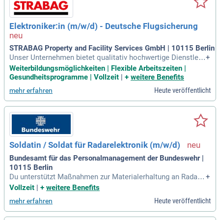
Elektroniker:in (m/w/d) - Deutsche Flugsicherung
STRABAG Property and Facility Services GmbH | 10115 Berlin
Unser Unternehmen bietet qualitativ hochwertige Dienstleis
+
tungen in Deutschland, Luxemburg, der Slowakei und Tsche
Weiterbildungsmöglichkeiten | Flexible Arbeitszeiten |
chien. Wir legen großen Wert auf individuelle Lösungen, die
Gesundheitsprogramme | Vollzeit
|
+
weitere Benefits
an die Bedürfnisse unserer Kunden angepasst sind. Aktuell
Heute veröffentlicht
mehr erfahren
suchen wir eine:n Techniker:in für das Flughafenumfeld BER
in Berlin. Zu den Aufgaben zählen Inbetriebnahme, Wartung
und Reparatur von elektrotechnischen Anlagen. Dazu gehört
auch die Fehlersuche sowie die Dokumentation von Wartun
gsarbeiten. Werden Sie Teil unseres engagierten Teams und
gestalten Sie gemeinsam mit uns die Zukunft!
Soldatin / Soldat für Radarelektronik (m/w/d)
Bundesamt für das Personalmanagement der Bundeswehr |
10115 Berlin
Du unterstützt Maßnahmen zur Materialerhaltung an Radarg
+
eräten des Radarführungsdienstes und der militärischen Flu
Vollzeit
|
+
weitere Benefits
gsicherung. Du wirkst mit bei der Inbetriebnahme und der te
Heute veröffentlicht
mehr erfahren
chnischen Bedienung der Geräte und ihrer Zusatzgeräte.