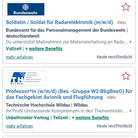
Soldatin / Soldat für Radarelektronik (m/w/d)
Bundesamt für das Personalmanagement der Bundeswehr |
deutschlandweit
Du unterstützt Maßnahmen zur Materialerhaltung an Radarg
+
eräten des Radarführungsdienstes und der militärischen Flu
Vollzeit
|
+
weitere Benefits
gsicherung. Du wirkst mit bei der Inbetriebnahme und der te
Heute veröffentlicht
mehr erfahren
chnischen Bedienung der Geräte und ihrer Zusatzgeräte.
Professor*in (w/m/d) (Bes.-Gruppe W2 BbgBesO) für
das Fachgebiet Avionik und Flugführung
Technische Hochschule Wildau | Wildau
Ihr Profil Umfassende Kompetenzen in den Themenfeldern S
+
ensorik, Flugzeugsysteme, Elektrotechnik, Flugsicherung, Fl
Unbefristeter Vertrag | Teilzeit
|
+
weitere Benefits
ugmesstechnik, Flug- und Funknavigation, Flugführung sowi
Heute veröffentlicht
mehr erfahren
e Funkortung hervorragende Kompetenzen in den Bereichen
Avionik und Flugführung