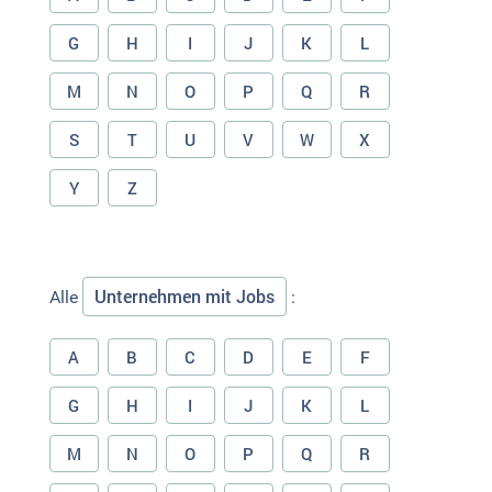
G
H
I
J
K
L
M
N
O
P
Q
R
S
T
U
V
W
X
Y
Z
Unternehmen mit Jobs
Alle
:
A
B
C
D
E
F
G
H
I
J
K
L
M
N
O
P
Q
R