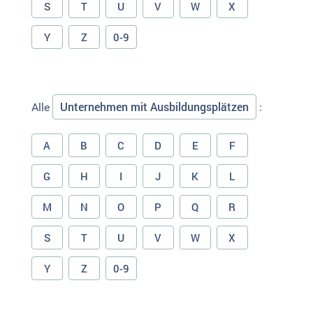
S
T
U
V
W
X
Y
Z
0-9
Unternehmen mit Ausbildungsplätzen
Alle
:
A
B
C
D
E
F
G
H
I
J
K
L
M
N
O
P
Q
R
S
T
U
V
W
X
Y
Z
0-9