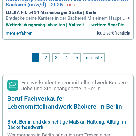
Bäckerei (m/w/d) - 2026
ientierung.
EDEKA Fil. 5494 Marienburger Straße | Berlin
Entdecke deine Karriere in der Bäckerei! Mit einem Hauptsc
+
hulabschluss bist du bestens geeignet, um die vielfältigen R
Weiterbildungsmöglichkeiten | Vollzeit
|
+
weitere Benefits
ohstoffe und Bäckereierzeugnisse kennenzulernen. Hygiene
Heute veröffentlicht
mehr erfahren
und Qualität sind dir wichtig, und du bringst eine sorgfältige
Arbeitsweise mit. Unser Team schätzt deine Fähigkeit, freun
dlich mit Kunden umzugehen, selbst in stressigen Situation
en. Besuche neben deiner Ausbildung die Berufsschule in de
r Nähe und profitiere von EDEKA Ausbildungsseminaren, die
1
2
3
4
5
nächste
deine Kompetenzen erweitern. Sei kreativ, teamfähig und bri
ng deine Ideen ein – wir freuen uns auf dich als wertvollen T
eil unserer Bäckerei!
Fachverkäufer Lebensmittelhandwerk Bäckerei
Jobs und Stellenangebote in Berlin
Beruf Fachverkäufer
Lebensmittelhandwerk Bäckerei in Berlin
Brot, Berlin und das richtige Maß an Haltung: Alltag im
Bäckerhandwerk
Wer morgens in Berlin pünktlich am Tresen einer