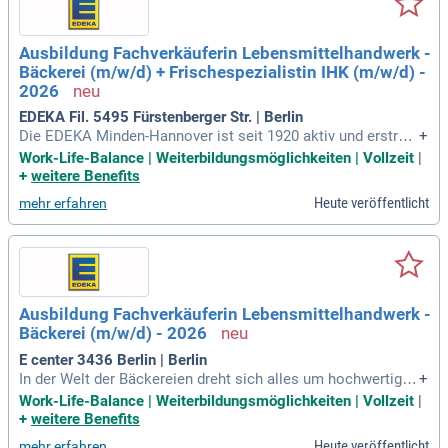
Ausbildung Fachverkäuferin Lebensmittelhandwerk -
Bäckerei (m/w/d) + Frischespezialistin IHK (m/w/d) -
2026
EDEKA Fil. 5495 Fürstenberger Str. | Berlin
Die EDEKA Minden-Hannover ist seit 1920 aktiv und erstrec
+
kt sich von der niederländischen bis zur polnischen Grenze.
Work-Life-Balance | Weiterbildungsmöglichkeiten | Vollzeit
|
Mit über 1.500 Märkten, mehrheitlich von 640 selbstständig
+
weitere Benefits
en Kaufleuten geführt, spielt sie eine zentrale Rolle im Lebe
Heute veröffentlicht
mehr erfahren
nsmitteleinzelhandel. Der Unternehmensverbund umfasst zu
dem vielfältige Produktionsstätten, darunter die Brot- und B
ackwarenproduktion sowie Fischverarbeitung. EDEKA setzt
auf Nachhaltigkeit und Klimaschutz, was seit mehr als 100
Jahren ein Grundprinzip darstellt. Als Fachverkäuferin oder
Fachverkäufer im Lebensmittelhandwerk, insbesondere in d
Ausbildung Fachverkäuferin Lebensmittelhandwerk -
er Bäckerei, bringst du Freude in den Alltag der Kunden. Dein
Bäckerei (m/w/d) - 2026
Fachwissen kombiniert mit Freundlichkeit macht jeden Bes
uch zu einem besonderen Erlebnis.
E center 3436 Berlin | Berlin
In der Welt der Bäckereien dreht sich alles um hochwertige
+
Rohstoffe und ihre kreative Verarbeitung. Du hast einen Hau
Work-Life-Balance | Weiterbildungsmöglichkeiten | Vollzeit
|
ptschulabschluss und weißt um die Bedeutung von Hygiene
+
weitere Benefits
und Qualität. Präzises Arbeiten und gute Kommunikationsfä
Heute veröffentlicht
mehr erfahren