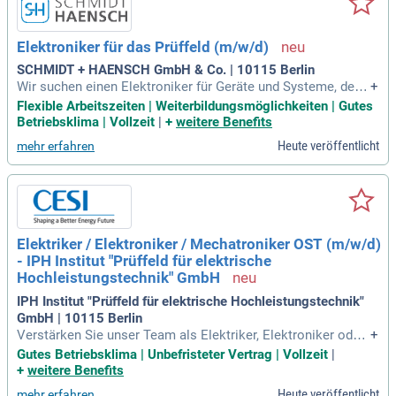
Elektroniker für das Prüffeld (m/w/d)
SCHMIDT + HAENSCH GmbH & Co. | 10115 Berlin
Wir suchen einen Elektroniker für Geräte und Systeme, der d
+
ie Inbetriebnahme und Fertigstellung neuer Geräte übernim
Flexible Arbeitszeiten | Weiterbildungsmöglichkeiten | Gutes
mt. Außerdem sind Fehlersuche und Reparaturen an aktuell
Betriebsklima | Vollzeit
|
+
weitere Benefits
en und älteren Modellen Teil Ihrer Aufgaben. Sie bringen fun
Heute veröffentlicht
mehr erfahren
dierte Kenntnisse in Analog- und Digitaltechnik sowie sehr g
ute PC-Anwendungsfähigkeiten, insbesondere in MS Office,
mit. Das Unternehmen bietet ein attraktives Gehalt, flexible
Arbeitszeiten und individuelle Zusatzleistungen, einschließli
ch betrieblicher Altersvorsorge. Zudem fördern wir Ihre Weit
erbildung und bieten ein angenehmes Arbeitsklima mit unter
Elektriker / Elektroniker / Mechatroniker OST (m/w/d)
stützenden Kollegen. Genießen Sie eine gute Anbindung an
- IPH Institut "Prüffeld für elektrische
öffentliche Verkehrsmittel und einen Firmenparkplatz.
Hochleistungstechnik" GmbH
IPH Institut "Prüffeld für elektrische Hochleistungstechnik"
GmbH | 10115 Berlin
Verstärken Sie unser Team als Elektriker, Elektroniker oder
+
Mechatroniker (m/w/d) bei KEMA Labs in Berlin Marzahn! In
Gutes Betriebsklima | Unbefristeter Vertrag | Vollzeit
|
dieser Vollzeitstelle von 38 Stunden pro Woche erwarten Si
+
weitere Benefits
e spannende Herausforderungen und die Möglichkeit zur per
Heute veröffentlicht
mehr erfahren