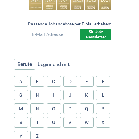
Passende Jobangebote per E-Mail erhalten:
Job-
Newsletter
Berufe
beginnend mit:
A
B
C
D
E
F
G
H
I
J
K
L
M
N
O
P
Q
R
S
T
U
V
W
X
Y
Z