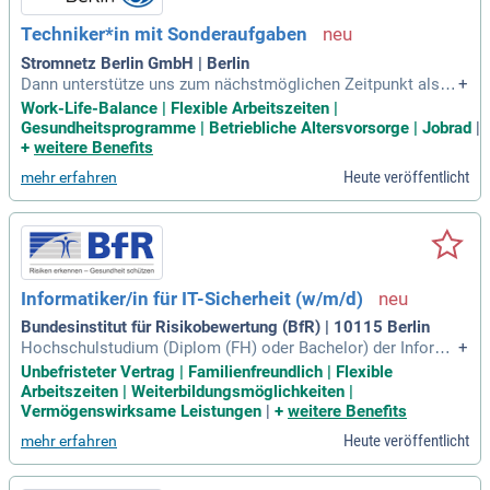
Schwung und werden Sie Teil eines erfolgreichen Unterneh
Techniker*in mit Sonderaufgaben
mens! Bewerben Sie sich jetzt und gestalten Sie die Zukunft
mit uns!
Stromnetz Berlin GmbH | Berlin
Dann unterstütze uns zum nächstmöglichen Zeitpunkt als; T
+
echniker*in mit Sonderaufgaben; in der Abteilung Primärtec
Work-Life-Balance | Flexible Arbeitszeiten |
hnik im Fachgebiet Kabel und Leitungen in Berlin-Lichtenber
Gesundheitsprogramme | Betriebliche Altersvorsorge | Jobrad
|
g. Wir sind Stromnetz Berlin.
+
weitere Benefits
Heute veröffentlicht
mehr erfahren
Informatiker/in für IT-Sicherheit (w/m/d)
Bundesinstitut für Risikobewertung (BfR) | 10115 Berlin
Hochschulstudium (Diplom (FH) oder Bachelor) der Informa
+
tik, der Ingenieurwissenschaften oder einer vergleichbaren F
Unbefristeter Vertrag | Familienfreundlich | Flexible
achrichtung, ein einschlägiger Abschluss als Meister/in, Fac
Arbeitszeiten | Weiterbildungsmöglichkeiten |
hwirt/in oder als staatlich geprüfte/r Techniker/in oder eine
Vermögenswirksame Leistungen
|
+
weitere Benefits
abgeschlossene
Heute veröffentlicht
mehr erfahren