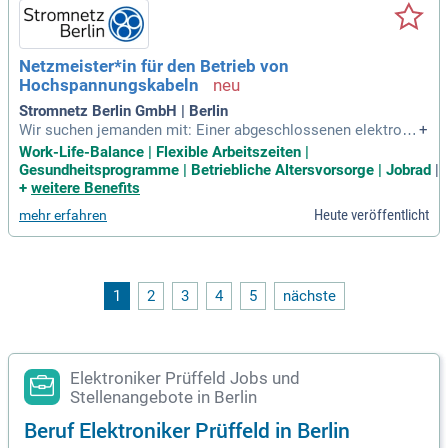
Netzmeister*in für den Betrieb von
Hochspannungskabeln
Stromnetz Berlin GmbH | Berlin
Wir suchen jemanden mit: Einer abgeschlossenen elektrote
+
chnischen Ausbildung und Weiterbildung zum/zur staatlich
Work-Life-Balance | Flexible Arbeitszeiten |
geprüfte*n Techniker*in oder Meister*in oder der Bereitscha
Gesundheitsprogramme | Betriebliche Altersvorsorge | Jobrad
|
ft eine solche Weiterbildung berufsbegleitend zu absolviere
+
weitere Benefits
n. einer Fahrererlaubnis
Heute veröffentlicht
mehr erfahren
1
2
3
4
5
nächste
Elektroniker Prüffeld Jobs und
Stellenangebote in Berlin
Beruf Elektroniker Prüffeld in Berlin