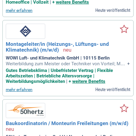
Bereich TGA; Mehrjährige Berufserfahrung im Bereich TGA u
Homeoffice | Vollzeit
|
+
weitere Benefits
nd VOB-Kenntnisse; Geübter Umgang mit MS Office und fac
Heute veröffentlicht
mehr erfahren
hspezifischer Software (z
Montageleiter/in (Heizungs-, Lüftungs- und
Klimatechnik) (m/w/d)
WOWI Luft- und Klimatechnik GmbH | 10115 Berlin
Weiterbildung zum Meister oder Techniker von Vorteil; Mehr
+
jährige praktische Erfahrung in der Montage von Lüftungs-,
Gutes Betriebsklima | Unbefristeter Vertrag | Flexible
Klima- und Kältetechnik; Erfahrung in der Führung von Mont
Arbeitszeiten | Betriebliche Altersvorsorge |
ageteams; Sicheres Lesen und Umsetzen technischer Zeich
Weiterbildungsmöglichkeiten
|
+
weitere Benefits
nungen und Pläne; Kenntnisse
Heute veröffentlicht
mehr erfahren
Baukoordinatorin / Monteurin Freileitungen (m/w/d)