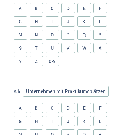
A
B
C
D
E
F
G
H
I
J
K
L
M
N
O
P
Q
R
S
T
U
V
W
X
Y
Z
0-9
Unternehmen mit Praktikumsplätzen
Alle
:
A
B
C
D
E
F
G
H
I
J
K
L
M
N
O
P
Q
R