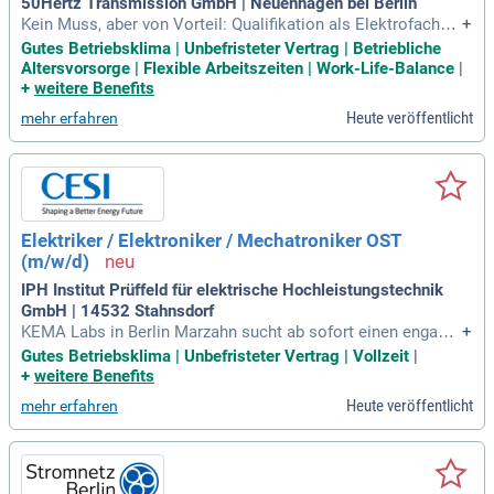
50Hertz Transmission GmbH | Neuenhagen bei Berlin
Kein Muss, aber von Vorteil: Qualifikation als Elektrofachkr
+
aft, Ein zusätzlich erworbener Techniker- oder Meisterabsch
Gutes Betriebsklima | Unbefristeter Vertrag | Betriebliche
luss – oder die Bereitschaft, diesen zu erwerben, Kenntniss
Altersvorsorge | Flexible Arbeitszeiten | Work-Life-Balance
|
e über den Betrieb von Leitungsnetzen in der Energieversorg
+
weitere Benefits
ung, Gute Kenntnisse
Heute veröffentlicht
mehr erfahren
Elektriker / Elektroniker / Mechatroniker OST
(m/w/d)
IPH Institut Prüffeld für elektrische Hochleistungstechnik
GmbH | 14532 Stahnsdorf
KEMA Labs in Berlin Marzahn sucht ab sofort einen engagie
+
rten Elektriker, Elektroniker oder Mechatroniker (m/w/d) in
Gutes Betriebsklima | Unbefristeter Vertrag | Vollzeit
|
Vollzeit. Sie sind für die Realisierung von Prüfaufbauten so
+
weitere Benefits
wie grundlegenden Mess- und Steuerungsaufgaben zuständi
Heute veröffentlicht
mehr erfahren
g. Zudem kümmern Sie sich um Wartung, Instandhaltung un
d Reparatur der Prüfausrüstung. Ihr Beitrag reicht von der Vo
rbereitung der Prüfschichten bis zur Durchführung komplexe
r Messungen. Ein dynamisches, innovatives Team freut sich
auf Ihre Expertise und Ideen. Geben Sie Ihrer Karriere neuen