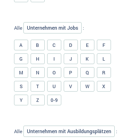
Unternehmen mit Jobs
Alle
:
A
B
C
D
E
F
G
H
I
J
K
L
M
N
O
P
Q
R
S
T
U
V
W
X
Y
Z
0-9
Unternehmen mit Ausbildungsplätzen
Alle
: